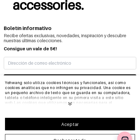
accessories.
Boletín informativo
Recibe ofertas exclusivas, novedades, inspiración y descubre
nuestras últimas colecciones.
Consigue un vale de 5€!
SUSCRIBIRME
Yehwang solo utiliza cookies técnicas y funcionales, así como
cookies analíticas que no infringen su privacidad. Una cookie es
un pequeño archivo de texto que se guarda en su computadora,
tableta o teléfono inteligente en su primera visita a este sitio
INFORMACIÓN
web.Las cookies que utilizamos son necesarias para el
funcionamiento técnico del sitio web y su facilidad de uso.
Permiten que el sitio web funcione correctamente y recuerden,
por ejemplo, sus preferencias. También nos permiten optimizar
GENERAL
nuestro sitio web.Para garantizar una buena experiencia de
Aceptar
navegación y compra en Yehwang, le recomendamos que acepte
nuestra recopilación y uso de cookies. Puede darse de baja de las
cookies ajustando la configuración de su navegador de internet