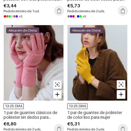
simples
mujer
€3,44
€5,73
Pedido mínimo de 1 ud.
Pedido mínimo de 2 uds.
+5
+5
Almacén de China
Almacén de China
13-25 DÍAS
13-25 DÍAS
1 par de guantes clásicos de
1 par de guantes de poliéster
poliéster sin dedos para
de color liso para mujer
pantalla táctil para mujer
€6,80
€5,31
Pedido mínimo de 2 uds.
Pedido mínimo de 2 uds.