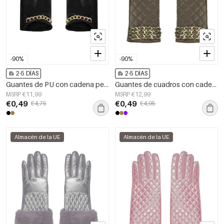
-90%
-90%
2-5 DÍAS
2-5 DÍAS
Guantes de PU con cadena pequeña
Guantes de cuadros con cadena
MSRP €11,99
MSRP €12,99
€0,49
€0,49
€4,75
€4,95
Almacén de la UE
Almacén de la UE