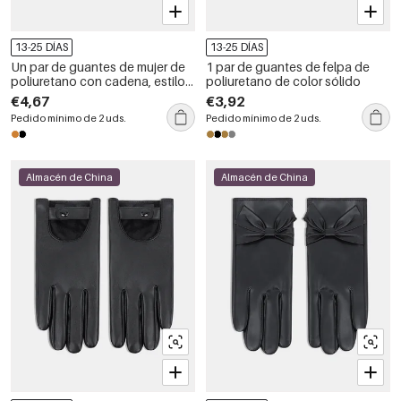
13-25 DÍAS
13-25 DÍAS
Un par de guantes de mujer de
1 par de guantes de felpa de
poliuretano con cadena, estilo
poliuretano de color sólido
punk, de color liso.
€4,67
€3,92
Pedido mínimo de 2 uds.
Pedido mínimo de 2 uds.
Almacén de China
Almacén de China