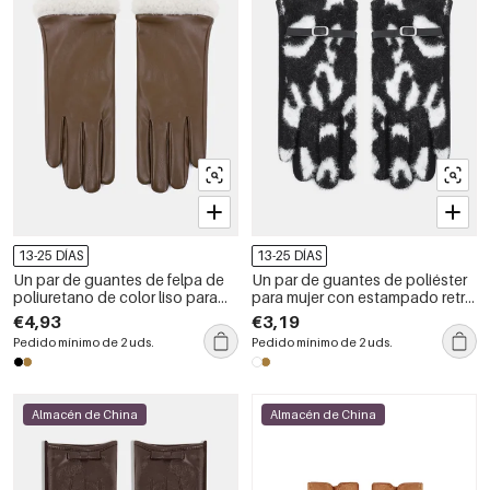
13-25 DÍAS
13-25 DÍAS
Un par de guantes de felpa de
Un par de guantes de poliéster
poliuretano de color liso para
para mujer con estampado retro
mujer
de leopardo.
€4,93
€3,19
Pedido mínimo de 2 uds.
Pedido mínimo de 2 uds.
Almacén de China
Almacén de China