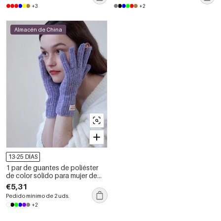
+3
+2
Almacén de China
13-25 DÍAS
1 par de guantes de poliéster
de color sólido para mujer de
uso diario
€5,31
Pedido mínimo de 2 uds.
+2