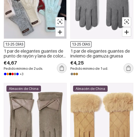
13-25 DÍAS
13-25 DÍAS
1 par de elegantes guantes de
1 par de elegantes guantes de
punto de rayón y lana de color
invierno de gamuza gruesa
rosa liso
€4,67
€4,25
Pedido mínimo de 2 uds.
Pedido mínimo de 1 ud.
+3
Almacén de China
Almacén de China