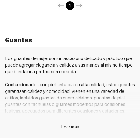
1
Guantes
Los guantes de mujer son un accesorio delicado y práctico que
puede agregar elegancia y calidez a sus manos al mismo tiempo
que brinda una protección cómoda.
Confeccionados con piel sintética de alta calidad, estos guantes
garantizan calidez y comodidad. Vienen en una variedad de
estilos, incluidos guantes de cuero clásicos, guantes de piel,
guantes con tachuelas o guantes modernos para ocasiones
festivas, adecuados para diferentes ocasiones y estaciones.
Nuestros guantes para mujer no solo se centran en la apariencia
Leer más
sino que también consideran la comodidad y la practicidad.
Tienen un tacto suave y el tamaño adecuado para adaptarse a