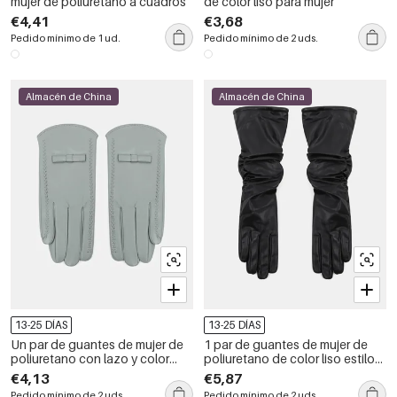
mujer de poliuretano a cuadros
de color liso para mujer
€4,41
€3,68
Pedido mínimo de 1 ud.
Pedido mínimo de 2 uds.
Almacén de China
Almacén de China
13-25 DÍAS
13-25 DÍAS
Un par de guantes de mujer de
1 par de guantes de mujer de
poliuretano con lazo y color
poliuretano de color liso estilo
liso.
retro
€4,13
€5,87
Pedido mínimo de 2 uds.
Pedido mínimo de 2 uds.