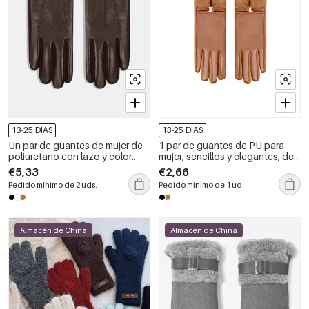
13-25 DÍAS
13-25 DÍAS
Un par de guantes de mujer de
1 par de guantes de PU para
poliuretano con lazo y color
mujer, sencillos y elegantes, de
liso.
color sólido
€5,33
€2,66
Pedido mínimo de 2 uds.
Pedido mínimo de 1 ud.
Almacén de China
Almacén de China