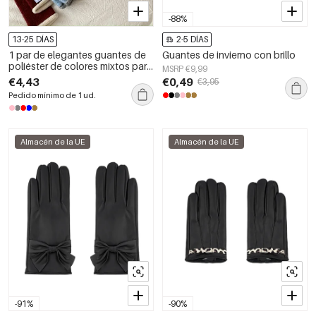
-88%
13-25 DÍAS
2-5 DÍAS
1 par de elegantes guantes de
Guantes de invierno con brillo
poliéster de colores mixtos para
MSRP €9,99
mujer
€4,43
€0,49
€3,95
Pedido mínimo de 1 ud.
Almacén de la UE
Almacén de la UE
-91%
-90%