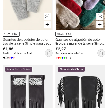
13-25 DÍAS
13-25 DÍAS
Guantes de poliéster de color
Guantes de algodón de color
liso de la serie Simple para uso
liso para mujer de la serie Simple
diario
Daily
€1,86
€2,27
Pedido mínimo de 1 ud.
Pedido mínimo de 1 ud.
+2
Almacén de China
Almacén de China