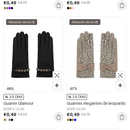
€0,49
€0,49
€4,75
€4,95
Almacén de la UE
Almacén de la UE
-88%
-87%
2-5 DÍAS
2-5 DÍAS
Guante Glamour
Guantes elegantes de leopardo
MSRP €10,99
MSRP €9,99
€0,49
€0,49
€4,20
€3,75