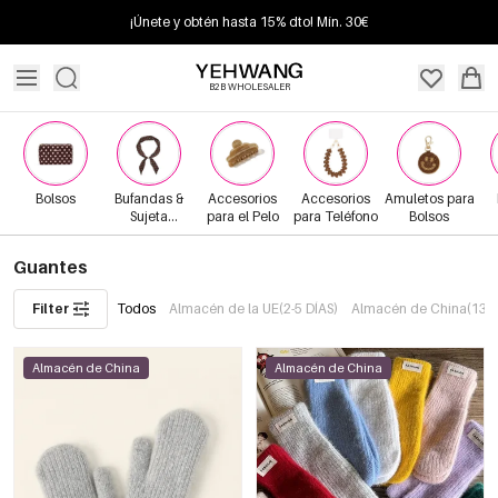
¡Únete y obtén hasta 15% dto! Mín. 30€
B2B WHOLESALER
Bolsos
Bufandas &
Accesorios
Accesorios
Amuletos para
Sujeta
para el Pelo
para Teléfono
Bolsos
Bufandas
Guantes
Filter
Todos
Almacén de la UE(2-5 DÍAS)
Almacén de China(13+ 
Almacén de China
Almacén de China