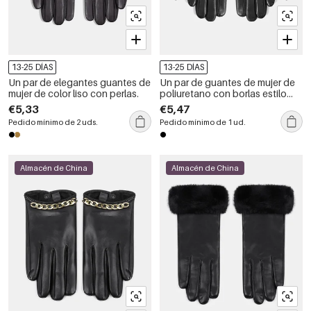
13-25 DÍAS
13-25 DÍAS
Un par de elegantes guantes de
Un par de guantes de mujer de
mujer de color liso con perlas.
poliuretano con borlas estilo
punk
€5,33
€5,47
Pedido mínimo de 2 uds.
Pedido mínimo de 1 ud.
Almacén de China
Almacén de China