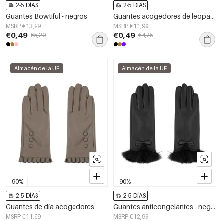
2-5 DÍAS
2-5 DÍAS
Guantes Bowtiful - negros
Guantes acogedores de leopardo
MSRP €13,99
MSRP €11,99
€0,49
€0,49
€5,20
€4,75
Almacén de la UE
Almacén de la UE
-90%
-90%
2-5 DÍAS
2-5 DÍAS
Guantes de día acogedores
Guantes anticongelantes - negros
MSRP €11,99
MSRP €12,99