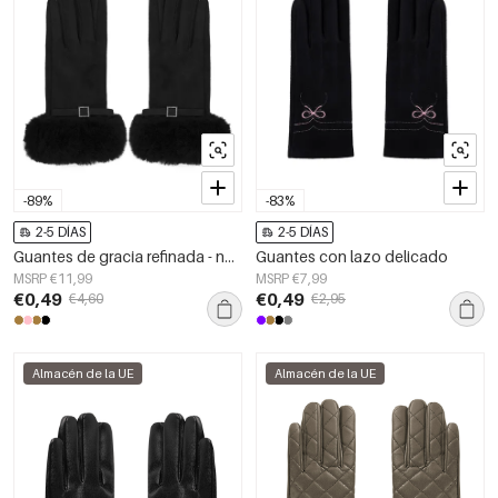
-89%
-83%
2-5 DÍAS
2-5 DÍAS
Guantes de gracia refinada - negros
Guantes con lazo delicado
MSRP €11,99
MSRP €7,99
€0,49
€0,49
€4,60
€2,95
Almacén de la UE
Almacén de la UE