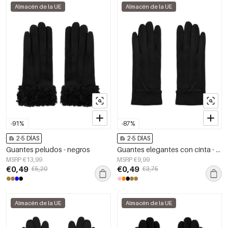
Almacén de la UE
Almacén de la UE
-91%
-87%
2-5 DÍAS
2-5 DÍAS
Guantes peludos - negros
Guantes elegantes con cinta - negros
MSRP €13,99
MSRP €9,99
€0,49
€0,49
€5,20
€3,75
Almacén de la UE
Almacén de la UE