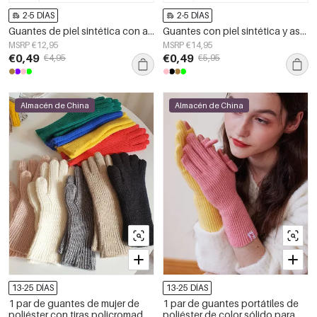
2-5 DÍAS
2-5 DÍAS
Guantes de piel sintética con aspecto de ante Camel Poliéster One size
Guantes con piel sintética y aspecto de cuero. Verde Poliéster One size
MSRP €12,95
MSRP €14,95
€0,49
€0,49
€4,95
€5,95
Almacén de China
Almacén de China
13-25 DÍAS
13-25 DÍAS
1 par de guantes de mujer de
1 par de guantes portátiles de
poliéster con tiras policromadas
poliéster de color sólido para