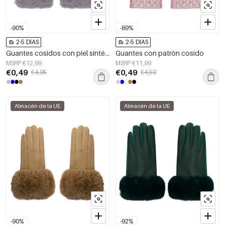
-90%
-89%
2-5 DÍAS
2-5 DÍAS
Guantes cosidos con piel sintética - plateado
Guantes con patrón cosido
MSRP €12,99
MSRP €11,99
€0,49
€0,49
€4,95
€4,50
Almacén de la UE
Almacén de la UE
-90%
-92%