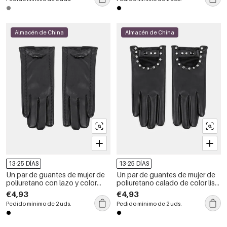
Almacén de China
Almacén de China
13-25 DÍAS
13-25 DÍAS
Un par de guantes de mujer de
Un par de guantes de mujer de
poliuretano con lazo y color
poliuretano calado de color liso
liso.
estilo punk
€4,93
€4,93
Pedido mínimo de 2 uds.
Pedido mínimo de 2 uds.