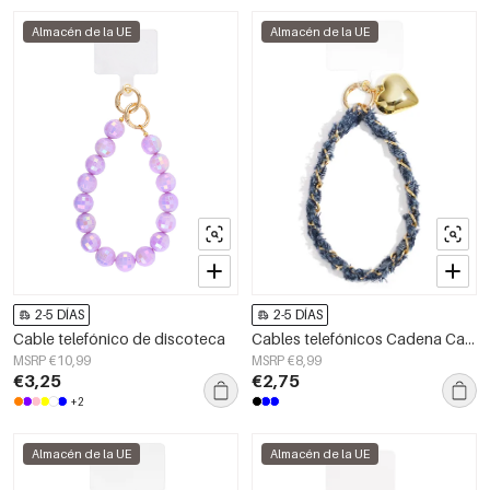
Almacén de la UE
Almacén de la UE
2-5 DÍAS
2-5 DÍAS
Cable telefónico de discoteca
Cables telefónicos Cadena Casual Poliéster Accesorios diarios
MSRP €10,99
MSRP €8,99
€3,25
€2,75
+2
Almacén de la UE
Almacén de la UE