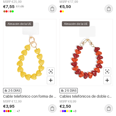
MSRP €25,99
MSRP €17,99
€7,55
€5,50
€7,95
Almacén de la UE
Almacén de la UE
2-5 DÍAS
2-5 DÍAS
Cable telefónico con forma de corazón elegante
Cables telefónicos de doble corazón
MSRP €12,99
MSRP €8,99
€3,95
€2,50
+7
+3