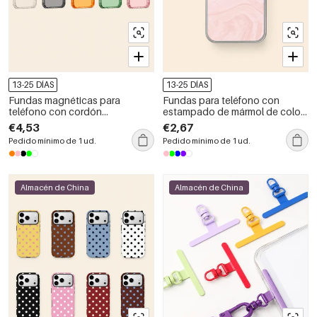
13-25 DÍAS
13-25 DÍAS
Fundas magnéticas para
Fundas para teléfono con
teléfono con cordón
estampado de mármol de color
desmontable en las cuatro
liso
€4,53
€2,67
esquinas
Pedido mínimo de 1 ud.
Pedido mínimo de 1 ud.
Almacén de China
Almacén de China