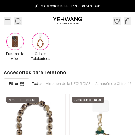
¡Únete y obtén hasta 15% dto! Mín. 30€
B2B WHOLESALER
Fundas de
Cables
Móbil
Telefónicos
Accesorios para Teléfono
Filter
Todos
Almacén de la UE(2-5 DÍAS)
Almacén de China(13+ 
Almacén de la UE
Almacén de la UE