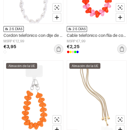
2-5 DÍAS
2-5 DÍAS
Cordón telefónico con dije de perla
Cable telefónico con fila de corazones
MSRP €12,99
MSRP €7,99
€3,95
€2,25
Almacén de la UE
Almacén de la UE