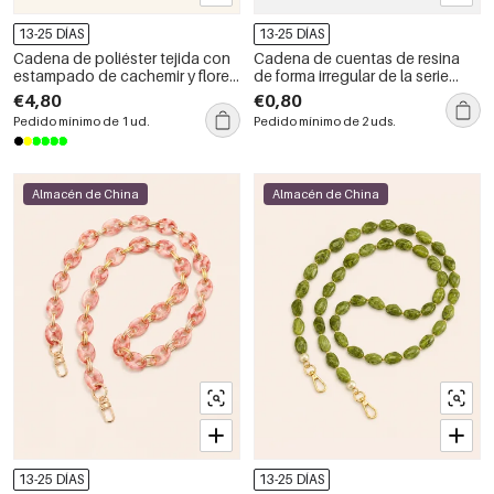
13-25 DÍAS
13-25 DÍAS
Cadena de poliéster tejida con
Cadena de cuentas de resina
estampado de cachemir y flores
de forma irregular de la serie
de la serie Simple Casual.
Simple Casual para teléfono y
€4,80
€0,80
bolso
Pedido mínimo de 1 ud.
Pedido mínimo de 2 uds.
Almacén de China
Almacén de China
13-25 DÍAS
13-25 DÍAS