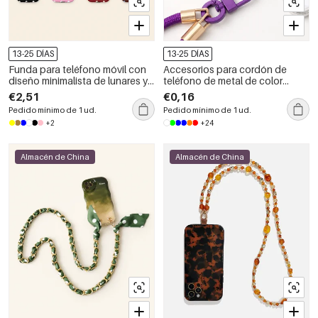
13-25 DÍAS
13-25 DÍAS
Funda para teléfono móvil con
Accesorios para cordón de
diseño minimalista de lunares y
teléfono de metal de color
bloques de color, dos en uno.
sólido de la serie Simple Daily
€2,51
€0,16
con conector para tarjeta
Pedido mínimo de 1 ud.
Pedido mínimo de 1 ud.
+2
+24
Almacén de China
Almacén de China