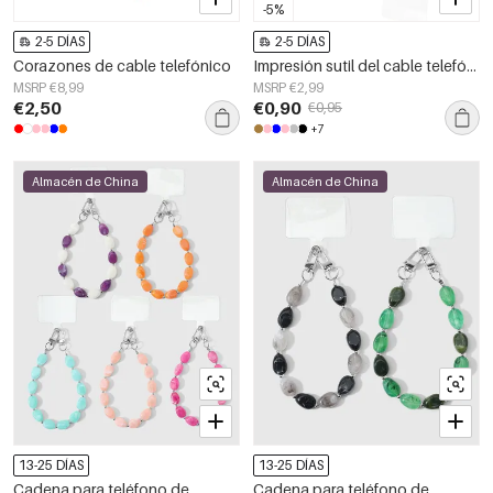
-5%
2-5 DÍAS
2-5 DÍAS
Corazones de cable telefónico
Impresión sutil del cable telefónico
MSRP €8,99
MSRP €2,99
€2,50
€0,90
€0,95
+7
Almacén de China
Almacén de China
13-25 DÍAS
13-25 DÍAS
Cadena para teléfono de
Cadena para teléfono de