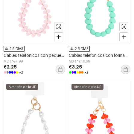
2-5 DÍAS
2-5 DÍAS
Cables telefónicos con pequeños corazones
Cables telefónicos con forma de corazón atrevido
MSRP €7,99
MSRP €10,99
€2,25
€3,25
+2
+2
Almacén de la UE
Almacén de la UE