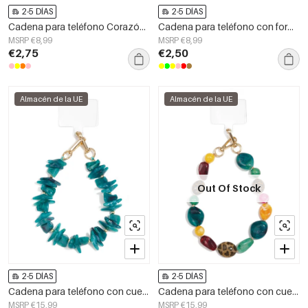
2-5 DÍAS
2-5 DÍAS
Cadena para teléfono Corazón Dulce Acrílico Accesorios Diarios
Cadena para teléfono con forma de corazón, de acrílico, estilo casual, para uso diario.
MSRP €8,99
MSRP €8,99
€2,75
€2,50
Almacén de la UE
Almacén de la UE
Out Of Stock
2-5 DÍAS
2-5 DÍAS
Cadena para teléfono con cuentas, sencilla, de acrílico, accesorio diario.
Cadena para teléfono con cuentas, sencilla, de acrílico, accesorio diario.
MSRP €15,99
MSRP €15,99