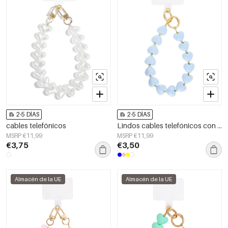
2-5 DÍAS
2-5 DÍAS
cables telefónicos
Lindos cables telefónicos con forma de corazones
MSRP €11,99
MSRP €11,99
€3,75
€3,50
Almacén de la UE
Almacén de la UE