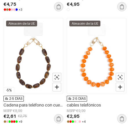
€4,75
€4,95
+3
Almacén de la UE
Almacén de la UE
-5%
2-5 DÍAS
2-5 DÍAS
Cadena para teléfono con cuentas, accesorios casuales de acrílico para uso diario.
cables telefónicos
MSRP €8,99
MSRP €9,99
€2,61
€2,95
€2,75
+9
+4