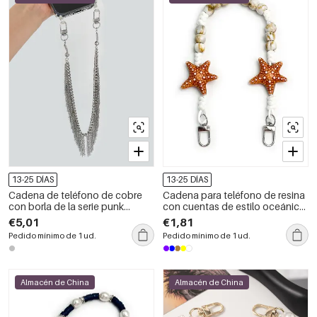
13-25 DÍAS
13-25 DÍAS
Cadena de teléfono de cobre
Cadena para teléfono de resina
con borla de la serie punk
con cuentas de estilo oceánico
sencilla
informal y efecto degradado de
€5,01
€1,81
estrella de mar, de la serie
Pedido mínimo de 1 ud.
Pedido mínimo de 1 ud.
étnica.
Almacén de China
Almacén de China