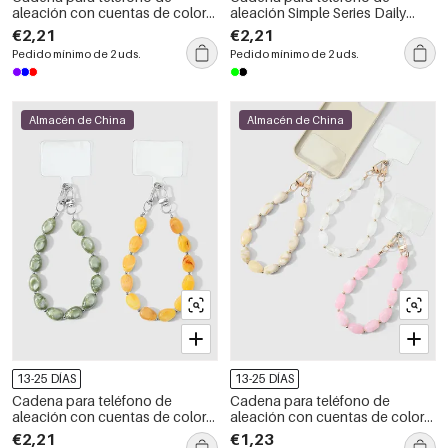
aleación con cuentas de color
aleación Simple Series Daily
sólido de la serie Simple Daily
Beads
€2,21
€2,21
Pedido mínimo de 2 uds.
Pedido mínimo de 2 uds.
Almacén de China
Almacén de China
13-25 DÍAS
13-25 DÍAS
Cadena para teléfono de
Cadena para teléfono de
aleación con cuentas de color
aleación con cuentas de color
sólido de la serie Simple
sólido de la serie Simple Daily
€2,21
€1,23