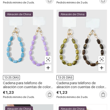
Pedido mínimo de 2 uds.
Pedido mínimo de 2 uds.
Almacén de China
Almacén de China
13-25 DÍAS
13-25 DÍAS
Cadena para teléfono de
Cadena para teléfono de
aleación con cuentas de color
aleación con cuentas de color
sólido de la serie Simple Daily
sólido de la serie Simple Daily
€1,23
€1,23
Pedido mínimo de 2 uds.
Pedido mínimo de 2 uds.
Almacén de China
Almacén de China