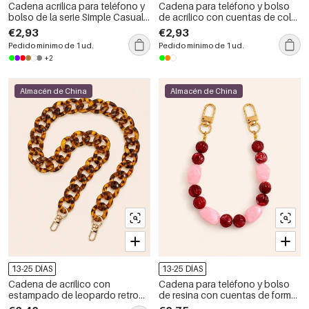
Cadena acrílica para teléfono y
Cadena para teléfono y bolso
bolso de la serie Simple Casual
de acrílico con cuentas de color
de color sólido con círculo y
liso y degradado de color, de la
€2,93
€2,93
degradado de color
serie Simple Casual.
Pedido mínimo de 1 ud.
Pedido mínimo de 1 ud.
+2
Almacén de China
Almacén de China
13-25 DÍAS
13-25 DÍAS
Cadena de acrílico con
Cadena para teléfono y bolso
estampado de leopardo retro
de resina con cuentas de forma
de la serie Simple para teléfono
irregular y colores degradados,