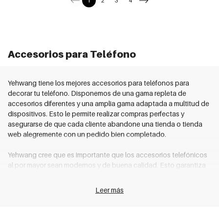
1
2
3
4
Accesorios para Teléfono
Yehwang tiene los mejores accesorios para teléfonos para
decorar tu teléfono. Disponemos de una gama repleta de
accesorios diferentes y una amplia gama adaptada a multitud de
dispositivos. Esto le permite realizar compras perfectas y
asegurarse de que cada cliente abandone una tienda o tienda
web alegremente con un pedido bien completado.
Yehwang cree que es importante que los accesorios telefónicos
al por mayor sean modernos y de buena calidad. Esto garantiza
que los accesorios no solo sean una adición colorida, sino que
también brinden protección al teléfono. Una funda de teléfono
Leer más
hace que sea menos probable que el teléfono se dañe. ¿Se te
cae rápidamente el teléfono? Entonces utilice también un cable
telefónico.