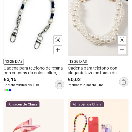
13-25 DÍAS
13-25 DÍAS
Cadena para teléfono de resina
Cadena para teléfono con
con cuentas de color sólido,
elegante lazo en forma de
forma irregular y forma sencilla,
corazón de la serie Simple, color
€3,15
€0,62
de la serie Simple Daily.
sólido, imitación de perlas y
Pedido mínimo de 1 ud.
Pedido mínimo de 1 ud.
perlas artificiales.
Almacén de China
Almacén de China