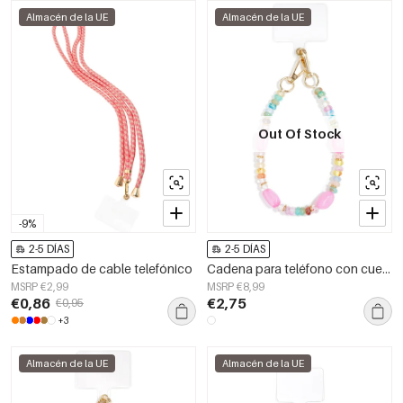
Almacén de la UE
Almacén de la UE
Out Of Stock
-9%
2-5 DÍAS
2-5 DÍAS
Estampado de cable telefónico
Cadena para teléfono con cuentas, sencilla, de acrílico, accesorio diario.
MSRP €2,99
MSRP €8,99
€0,86
€2,75
€0,95
+3
Almacén de la UE
Almacén de la UE