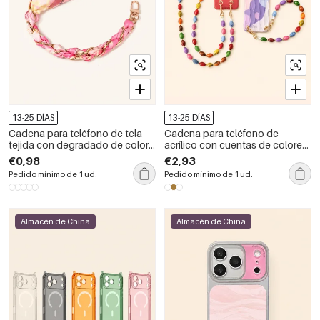
13-25 DÍAS
13-25 DÍAS
Cadena para teléfono de tela
Cadena para teléfono de
tejida con degradado de color,
acrílico con cuentas de colores
de la serie Simple Casual Flower
variados de la serie Simple
€0,98
€2,93
Leopard Print Stripe Plaid Polka
Casual Beads
Pedido mínimo de 1 ud.
Pedido mínimo de 1 ud.
Dots Chain
Almacén de China
Almacén de China