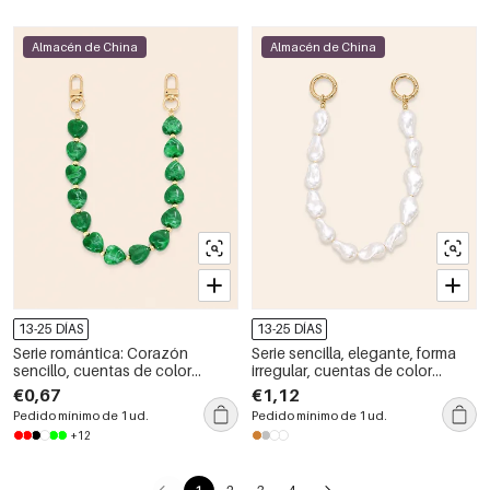
Almacén de China
Almacén de China
13-25 DÍAS
13-25 DÍAS
Serie romántica: Corazón
Serie sencilla, elegante, forma
sencillo, cuentas de color
irregular, cuentas de color
sólido, resina con degradado
sólido, cadena acrílica para
€0,67
€1,12
de color, cadena para teléfono
teléfono y bolso
Pedido mínimo de 1 ud.
Pedido mínimo de 1 ud.
y bolso.
+12