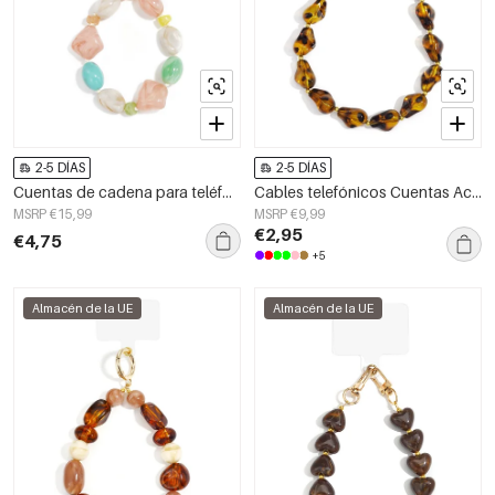
2-5 DÍAS
2-5 DÍAS
Cuentas de cadena para teléfono, acrílico, accesorios diarios
Cables telefónicos Cuentas Acrílico Casual Accesorios diarios
MSRP €15,99
MSRP €9,99
€2,95
€4,75
+5
Almacén de la UE
Almacén de la UE