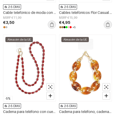
2-5 DÍAS
2-5 DÍAS
Cable telefónico de moda con corazones perlados
Cables telefónicos Flor Casual Acrílico Accesorios diarios
MSRP €11,99
MSRP €15,99
€3,50
€4,95
+5
Almacén de la UE
Almacén de la UE
-5%
2-5 DÍAS
2-5 DÍAS
Cadena para teléfono con cuentas, accesorios casuales de acrílico para uso diario
Cadena para teléfono, cadena, accesorios casuales de acrílico para uso diario