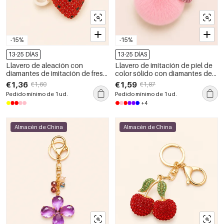
-15%
-15%
13-25 DÍAS
13-25 DÍAS
Llavero de aleación con
Llavero de imitación de piel de
diamantes de imitación de fresa
color sólido con diamantes de
de la serie de lujo Daily Fruit
imitación de la serie romántica
€1,36
€1,59
€1,60
€1,87
Daily Heart.
Pedido mínimo de 1 ud.
Pedido mínimo de 1 ud.
+4
Almacén de China
Almacén de China