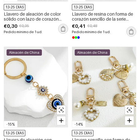
13-25 DÍAS
13-25 DÍAS
Llavero de aleación de color
Llavero de resina con forma de
sólido con lazo de corazón
corazón sencillo de la serie
sencillo de la serie romántica y
romántica, color sólido
€0,30
€0,41
€0,35
€0,48
perlas artificiales.
degradado.
Pedido mínimo de 1 ud.
Pedido mínimo de 1 ud.
Almacén de China
Almacén de China
-15%
-14%
13-25 DÍAS
13-25 DÍAS
Llavero de aleación con
Llavero sencillo con forma de