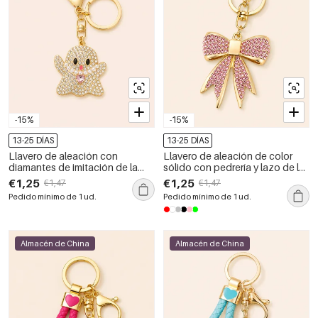
-15%
-15%
13-25 DÍAS
13-25 DÍAS
Llavero de aleación con
Llavero de aleación de color
diamantes de imitación de la
sólido con pedrería y lazo de la
serie Luxury Series Casual
serie de lujo
€1,25
€1,25
€1,47
€1,47
Cartoon
Pedido mínimo de 1 ud.
Pedido mínimo de 1 ud.
Almacén de China
Almacén de China