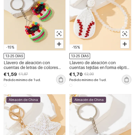
-15%
-15%
13-25 DÍAS
13-25 DÍAS
Llavero de aleación con
Llavero de aleación con
cuentas de letras de colores
cuentas tejidas en forma elíptica
variados de la serie étnica, estilo
de la serie Simple Casual Beads
€1,59
€1,70
€1,87
€2,00
casual.
Pedido mínimo de 1 ud.
Pedido mínimo de 1 ud.
Almacén de China
Almacén de China