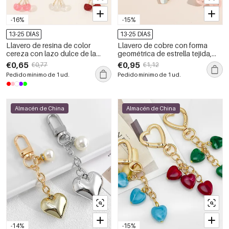
-16%
-15%
13-25 DÍAS
13-25 DÍAS
Llavero de resina de color
Llavero de cobre con forma
cereza con lazo dulce de la
geométrica de estrella tejida,
serie Simple, de la serie Sweet
corazón y flores de la serie
€0,65
€0,95
€0,77
€1,12
Bow Knot.
Luxury Series Casual, con
Pedido mínimo de 1 ud.
Pedido mínimo de 1 ud.
cuentas de colores variados y
diseño casual.
Almacén de China
Almacén de China
-14%
-15%