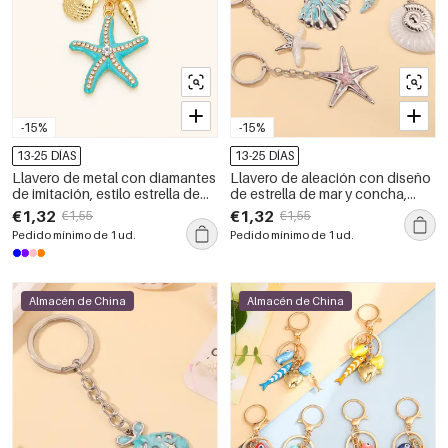
-15%
-15%
13-25 DÍAS
13-25 DÍAS
Llavero de metal con diamantes
Llavero de aleación con diseño
de imitación, estilo estrella de
de estrella de mar y concha,
mar, color sólido natural, de la
estilo casual oceánico, de la
€1,32
€1,32
€1,55
€1,55
serie Luxurious Series, de la
serie Simple.
Pedido mínimo de 1 ud.
Pedido mínimo de 1 ud.
serie Luxury Series.
Almacén de China
Almacén de China