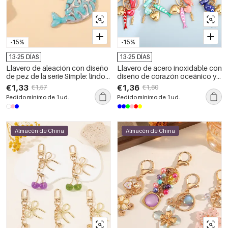
-15%
-15%
13-25 DÍAS
13-25 DÍAS
Llavero de aleación con diseño
Llavero de acero inoxidable con
de pez de la serie Simple: lindo
diseño de corazón oceánico y
animal marino.
pez, de la serie étnica.
€1,33
€1,36
€1,57
€1,60
Pedido mínimo de 1 ud.
Pedido mínimo de 1 ud.
Almacén de China
Almacén de China