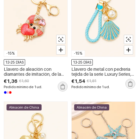
-15%
-15%
13-25 DÍAS
13-25 DÍAS
Llavero de aleación con
Llavero de metal con pedrería
diamantes de imitación, de la
tejida de la serie Luxury Series,
serie de lujo, con forma de
estilo oceánico casual, con
€1,36
€1,54
€1,60
€1,81
corazón natural y animal, color
diseño de concha.
Pedido mínimo de 1 ud.
Pedido mínimo de 1 ud.
sólido, estilo oceánico.
Almacén de China
Almacén de China