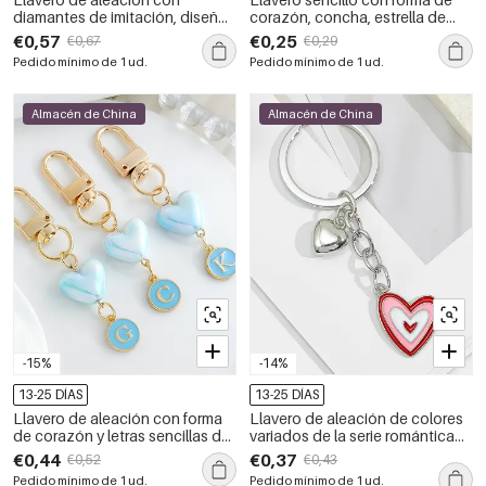
diamantes de imitación, diseño
corazón, concha, estrella de
de ojo de diablo, corazón,
mar, metal y perlas artificiales,
€0,57
€0,25
€0,67
€0,29
animal y sol, de la serie étnica.
estilo oceánico, de la serie
Pedido mínimo de 1 ud.
Pedido mínimo de 1 ud.
Casual Letter Heart.
Almacén de China
Almacén de China
-15%
-14%
13-25 DÍAS
13-25 DÍAS
Llavero de aleación con forma
Llavero de aleación de colores
de corazón y letras sencillas de
variados de la serie romántica
la serie romántica, con
&quot;Sweet Heart&quot;
€0,44
€0,37
€0,52
€0,43
degradado de color.
Pedido mínimo de 1 ud.
Pedido mínimo de 1 ud.