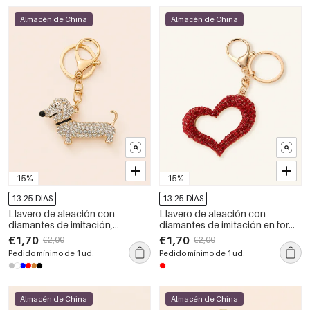
Almacén de China
Almacén de China
-15%
-15%
13-25 DÍAS
13-25 DÍAS
Llavero de aleación con
Llavero de aleación con
diamantes de imitación,
diamantes de imitación en forma
adorable y de color liso, de la
de corazón, serie romántica
€1,70
€1,70
€2,00
€2,00
serie Luxury Series, con forma
informal.
Pedido mínimo de 1 ud.
Pedido mínimo de 1 ud.
de perro salchicha.
Almacén de China
Almacén de China