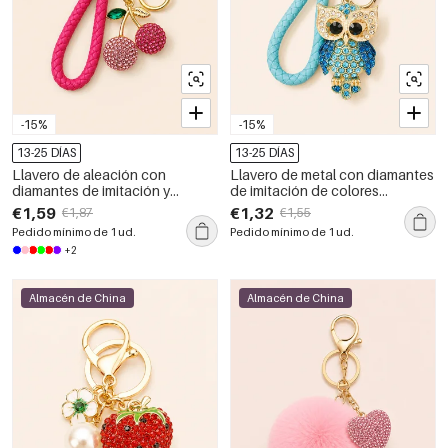
-15%
-15%
13-25 DÍAS
13-25 DÍAS
Llavero de aleación con
Llavero de metal con diamantes
diamantes de imitación y
de imitación de colores
cerezas de colores variados de
variados de la serie retro con
€1,59
€1,32
€1,87
€1,55
la serie de lujo
diseño de animales de lujo.
Pedido mínimo de 1 ud.
Pedido mínimo de 1 ud.
+2
Almacén de China
Almacén de China