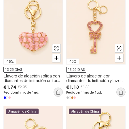
-15%
-15%
13-25 DÍAS
13-25 DÍAS
Llavero de aleación sólida con
Llavero de aleación con
diamantes de imitación en forma
diamantes de imitación y lazo
de corazón de la serie
en forma de corazón de la serie
€1,74
€1,13
€2,05
€1,33
romántica.
de lujo.
Pedido mínimo de 1 ud.
Pedido mínimo de 1 ud.
Almacén de China
Almacén de China