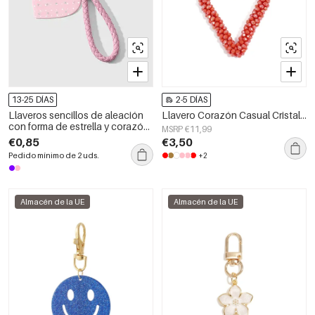
13-25 DÍAS
2-5 DÍAS
Llaveros sencillos de aleación
Llavero Corazón Casual Cristal Accesorios Diarios
con forma de estrella y corazón
MSRP €11,99
de color sólido de la serie Daily
€0,85
€3,50
Heart
Pedido mínimo de 2 uds.
+2
Almacén de la UE
Almacén de la UE