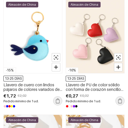
Almacén de China
Almacén de China
-15%
-16%
13-25 DÍAS
13-25 DÍAS
Llavero de cuero con lindos
Llavero de PU de color sólido
pájaros de colores variados de
con forma de corazón sencillo
la serie Simple
de la serie romántica.
€1,72
€0,27
€2,02
€0,32
Pedido mínimo de 1 ud.
Pedido mínimo de 1 ud.
Almacén de China
Almacén de China