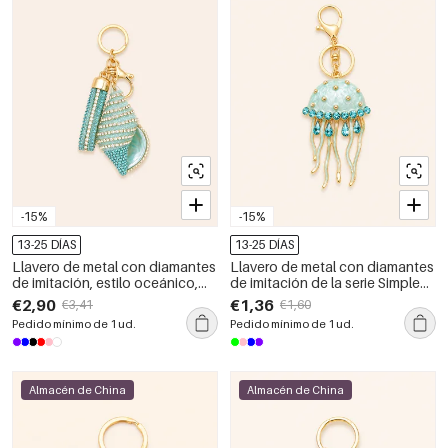
-15%
-15%
13-25 DÍAS
13-25 DÍAS
Llavero de metal con diamantes
Llavero de metal con diamantes
de imitación, estilo oceánico,
de imitación de la serie Simple
color sólido natural, de la serie
Natural Animal Solid Color
€2,90
€1,36
€3,41
€1,60
Lujosa Serie Natural.
Oceanic Colour Gradient Color
Pedido mínimo de 1 ud.
Pedido mínimo de 1 ud.
Almacén de China
Almacén de China