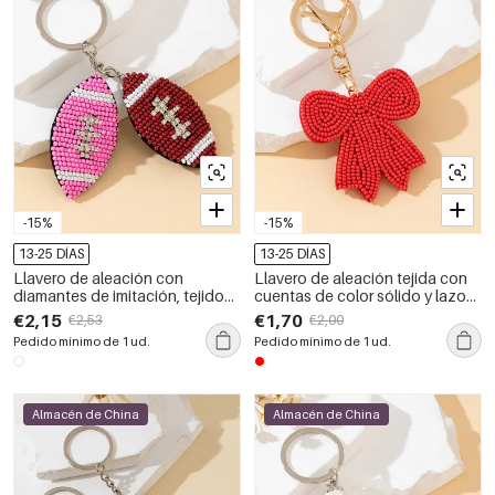
-15%
-15%
13-25 DÍAS
13-25 DÍAS
Llavero de aleación con
Llavero de aleación tejida con
diamantes de imitación, tejido
cuentas de color sólido y lazo
en forma elíptica, de la serie
dulce de la serie romántica.
€2,15
€1,70
€2,53
€2,00
Simple Sports Beads, con
Pedido mínimo de 1 ud.
Pedido mínimo de 1 ud.
cuentas de colores variados.
Almacén de China
Almacén de China