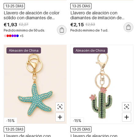
13-25 DÍAS
13-25 DÍAS
Llavero de aleación de color
Llavero de aleación con
sólido con diamantes de
diamantes de imitación de
imitación de la serie de lujo
colores variados, estilo
€1,93
€2,15
€2,27
€2,53
Sweet Heart
oceánico y con motivos de
Pedido mínimo de 50 uds.
Pedido mínimo de 1 ud.
animales naturales de la serie
+5
Lujosa Serie Lujosa
Almacén de China
Almacén de China
-15%
-15%
13-25 DÍAS
13-25 DÍAS
Llavero de aleación con
Llavero de aleación con