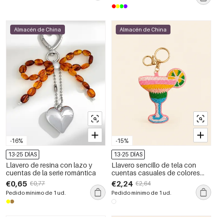
Almacén de China
Almacén de China
-16%
-15%
13-25 DÍAS
13-25 DÍAS
Llavero de resina con lazo y
Llavero sencillo de tela con
cuentas de la serie romántica
cuentas casuales de colores
variados y cuentas de la serie
€0,65
€2,24
€0,77
€2,64
Casual.
Pedido mínimo de 1 ud.
Pedido mínimo de 1 ud.