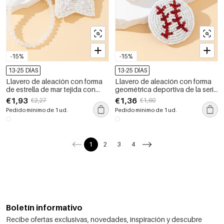
-15%
-15%
13-25 DÍAS
13-25 DÍAS
Llavero de aleación con forma
Llavero de aleación con forma
de estrella de mar tejida con
geométrica deportiva de la serie
cuentas de estilo oceánico
sencilla
€1,93
€1,36
€2,27
€1,60
natural de la serie Simple
Pedido mínimo de 1 ud.
Pedido mínimo de 1 ud.
1
2
3
4
Boletín informativo
Recibe ofertas exclusivas, novedades, inspiración y descubre