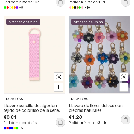
Pedido mínimo de 1 ud.
Pedido mínimo de 1 ud.
+5
+10
Almacén de China
Almacén de China
13-25 DÍAS
13-25 DÍAS
Llavero sencillo de algodón
Llavero de flores dulces con
tejido de color liso de la serie
piedras naturales
Daily
€0,81
€1,28
Pedido mínimo de 1 ud.
Pedido mínimo de 3 uds.
+5