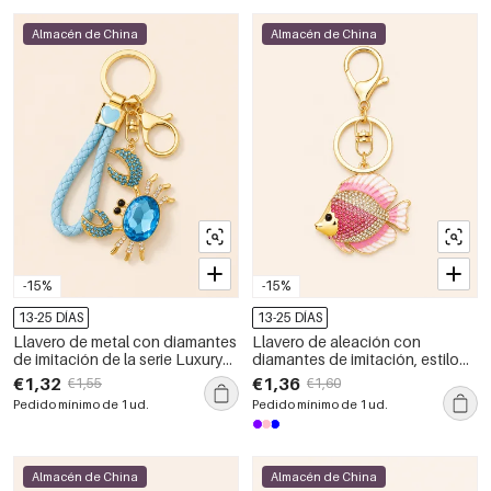
Almacén de China
Almacén de China
-15%
-15%
13-25 DÍAS
13-25 DÍAS
Llavero de metal con diamantes
Llavero de aleación con
de imitación de la serie Luxury
diamantes de imitación, estilo
Series Natural Animal Solid Color
oceánico natural y lujoso
€1,32
€1,36
€1,55
€1,60
Oceanic Style
diseño de peces, color
Pedido mínimo de 1 ud.
Pedido mínimo de 1 ud.
degradado.
Almacén de China
Almacén de China