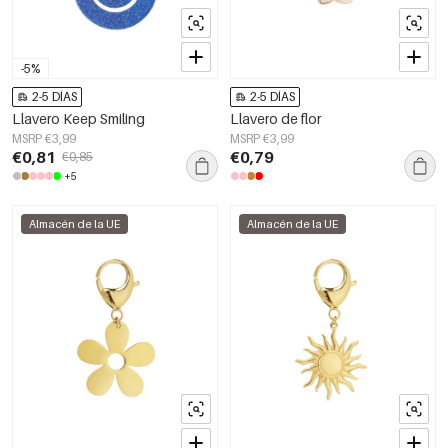
-5%
2-5 DÍAS
2-5 DÍAS
Llavero Keep Smiling
Llavero de flor
MSRP €3,99
MSRP €3,99
€0,81
€0,79
€0,85
+5
Almacén de la UE
Almacén de la UE