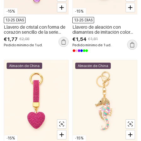
-15%
-15%
13-25 DÍAS
13-25 DÍAS
Llavero de cristal con forma de
Llavero de aleación con
corazón sencillo de la serie
diamantes de imitación color
Lujosa
cereza, color cereza, de la serie
€1,77
€1,54
€2,08
€1,81
de lujo.
Pedido mínimo de 1 ud.
Pedido mínimo de 1 ud.
Almacén de China
Almacén de China
-15%
-15%