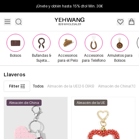
¡Únete y obtén hasta 15% dto! Mín. 30€
B2B WHOLESALER
Bolsos
Bufandas &
Accesorios
Accesorios
Amuletos para
Sujeta
para el Pelo
para Teléfono
Bolsos
Bufandas
Llaveros
Filter
Todos
Almacén de la UE(2-5 DÍAS)
Almacén de China(13+ 
Almacén de China
Almacén de la UE