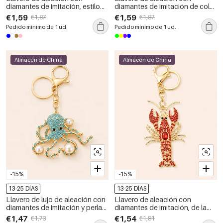
diamantes de imitación, estilo
diamantes de imitación de color
estrella de mar, color sólido
sólido y flores naturales de la
€1,59
€1,59
€1,87
€1,87
natural, de la serie Luxurious
serie Luxury Series
Pedido mínimo de 1 ud.
Pedido mínimo de 1 ud.
Series, de la serie Luxury Series.
Almacén de China
Almacén de China
-15%
-15%
13-25 DÍAS
13-25 DÍAS
Llavero de lujo de aleación con
Llavero de aleación con
diamantes de imitación y perlas
diamantes de imitación, de la
artificiales, estilo pez oceánico
serie de lujo, con diseño de
€1,47
€1,54
€1,73
€1,81