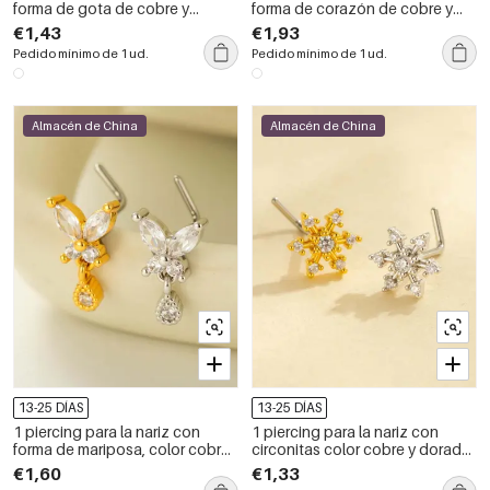
forma de gota de cobre y
forma de corazón de cobre y
circonita color dorado para
circonitas doradas para mujer
€1,43
€1,93
mujer
Pedido mínimo de 1 ud.
Pedido mínimo de 1 ud.
Almacén de China
Almacén de China
13-25 DÍAS
13-25 DÍAS
1 piercing para la nariz con
1 piercing para la nariz con
forma de mariposa, color cobre,
circonitas color cobre y dorado
dorado y circonita para mujer
con forma de copo de nieve
€1,60
€1,33
para mujer