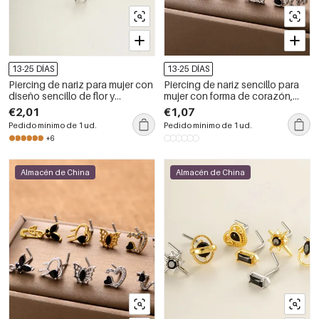
13-25 DÍAS
13-25 DÍAS
Piercing de nariz para mujer con
Piercing de nariz sencillo para
diseño sencillo de flor y
mujer con forma de corazón,
mariposa, aleación de titanio
serpiente, cobre y circonita,
€2,01
€1,07
color oro y circonita.
color oro.
Pedido mínimo de 1 ud.
Pedido mínimo de 1 ud.
+6
Almacén de China
Almacén de China