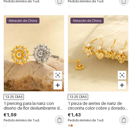
Pedido mínimo de 1 ud.
Pedido mínimo de 1 ud.
Almacén de China
Almacén de China
13-25 DÍAS
13-25 DÍAS
1 piercing para la nariz con
1 pieza de aretes de nariz de
diseño de flor deslumbrante de
circonita color cobre y dorado
cobre, color dorado y circonita
con forma de corazón para
€1,59
€1,43
para mujer.
mujer
Pedido mínimo de 1 ud.
Pedido mínimo de 1 ud.