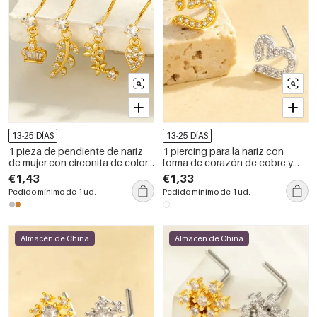
13-25 DÍAS
13-25 DÍAS
1 pieza de pendiente de nariz
1 piercing para la nariz con
de mujer con circonita de color
forma de corazón de cobre y
cobre y dorado con flor simple
circonitas doradas para mujer
€1,43
€1,33
Pedido mínimo de 1 ud.
Pedido mínimo de 1 ud.
Almacén de China
Almacén de China