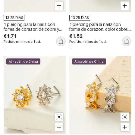
13-25 DÍAS
13-25 DÍAS
1 piercing para la nariz con
1 piercing para la nariz con
forma de corazón de cobre y
forma de corazón, color cobre,
circonitas doradas para mujer
dorado y circonita para mujer.
€1,71
€1,52
Pedido mínimo de 1 ud.
Pedido mínimo de 1 ud.
Almacén de China
Almacén de China