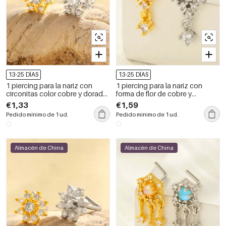
13-25 DÍAS
13-25 DÍAS
1 piercing para la nariz con
1 piercing para la nariz con
circonitas color cobre y dorado
forma de flor de cobre y
con forma de copo de nieve
circonita color dorado para
€1,33
€1,59
para mujer
mujer
Pedido mínimo de 1 ud.
Pedido mínimo de 1 ud.
Almacén de China
Almacén de China