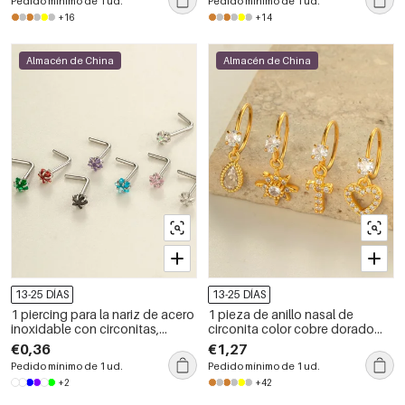
Pedido mínimo de 1 ud.
Pedido mínimo de 1 ud.
+16
+14
Almacén de China
Almacén de China
13-25 DÍAS
13-25 DÍAS
1 piercing para la nariz de acero
1 pieza de anillo nasal de
inoxidable con circonitas,
circonita color cobre dorado
resistente al agua.
cruzado
€0,36
€1,27
Pedido mínimo de 1 ud.
Pedido mínimo de 1 ud.
+2
+42