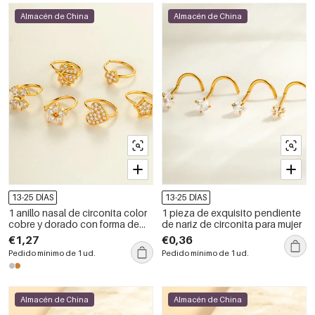
Almacén de China
Almacén de China
13-25 DÍAS
13-25 DÍAS
1 anillo nasal de circonita color
1 pieza de exquisito pendiente
cobre y dorado con forma de
de nariz de circonita para mujer
corazón
€1,27
€0,36
Pedido mínimo de 1 ud.
Pedido mínimo de 1 ud.
Almacén de China
Almacén de China