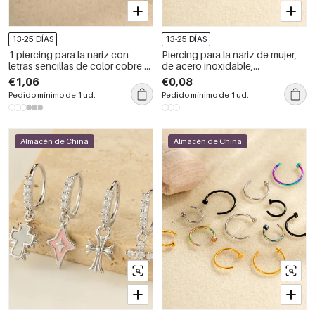
13-25 DÍAS
13-25 DÍAS
1 piercing para la nariz con
Piercing para la nariz de mujer,
letras sencillas de color cobre y
de acero inoxidable,
dorado.
geométrico, resistente al agua,
€1,06
€0,08
color dorado, serie simple, 1
Pedido mínimo de 1 ud.
Pedido mínimo de 1 ud.
unidad
Almacén de China
Almacén de China