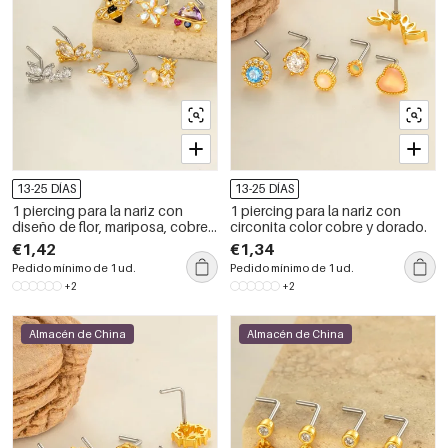
13-25 DÍAS
13-25 DÍAS
1 piercing para la nariz con
1 piercing para la nariz con
diseño de flor, mariposa, cobre y
circonita color cobre y dorado.
circonita en color dorado.
€1,42
€1,34
Pedido mínimo de 1 ud.
Pedido mínimo de 1 ud.
+2
+2
Almacén de China
Almacén de China