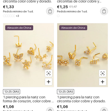
circonita color cobre y dorado.
circonitas de color cobre y
dorado.
€1,33
€1,25
€1,47
Pedido mínimo de 1 ud.
Pedido mínimo de 1 ud.
+3
Almacén de China
Almacén de China
13-25 DÍAS
13-25 DÍAS
1 piercing para la nariz con
1 piercing para la nariz con
forma de corazón, color cobre y
circonita color cobre y dorado.
dorado con circonita
€1,06
€1,06