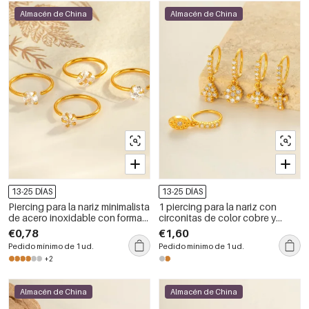
Almacén de China
Almacén de China
13-25 DÍAS
13-25 DÍAS
Piercing para la nariz minimalista
1 piercing para la nariz con
de acero inoxidable con forma
circonitas de color cobre y
de círculo y rectángulo,
dorado.
€0,78
€1,60
resistente al agua, color dorado
Pedido mínimo de 1 ud.
Pedido mínimo de 1 ud.
y circonita para mujer.
+2
Almacén de China
Almacén de China