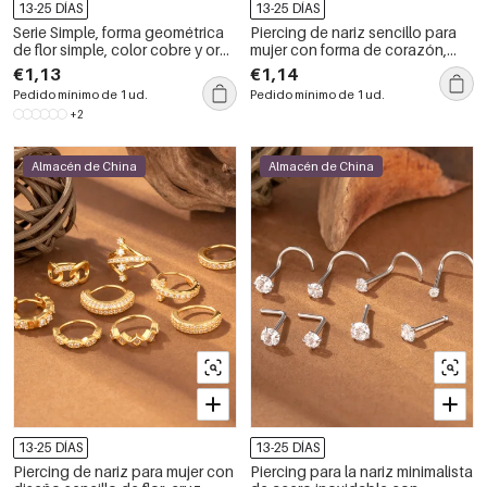
13-25 DÍAS
13-25 DÍAS
Serie Simple, forma geométrica
Piercing de nariz sencillo para
de flor simple, color cobre y oro,
mujer con forma de corazón,
con circonita, piercing de nariz
estrella, rectángulo, cobre y oro,
€1,13
€1,14
para mujer.
con circonita.
Pedido mínimo de 1 ud.
Pedido mínimo de 1 ud.
+2
Almacén de China
Almacén de China
13-25 DÍAS
13-25 DÍAS
Piercing de nariz para mujer con
Piercing para la nariz minimalista