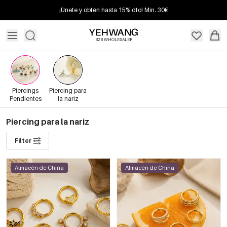
¡Únete y obtén hasta 15% dto! Mín. 30€
B2B WHOLESALER
Piercings
Piercing para
Pendientes
la nariz
Piercing para la nariz
Filter
Almacén de China
Almacén de China