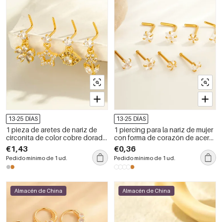
13-25 DÍAS
13-25 DÍAS
1 pieza de aretes de nariz de
1 piercing para la nariz de mujer
circonita de color cobre dorado
con forma de corazón de acero
y sol/luna para mujer
inoxidable, resistente al agua,
€1,43
€0,36
color dorado y circonita.
Pedido mínimo de 1 ud.
Pedido mínimo de 1 ud.
Almacén de China
Almacén de China