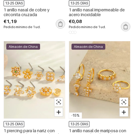
13-25 DÍAS
13-25 DÍAS
1 anillo nasal de cobre y
1 anillo nasal impermeable de
circonita cruzada
acero inoxidable
€1,19
€0,08
Pedido mínimo de 1 ud.
Pedido mínimo de 1 ud.
Almacén de China
Almacén de China
-15%
13-25 DÍAS
13-25 DÍAS
1 piercing para la nariz con
1 anillo nasal de mariposa con