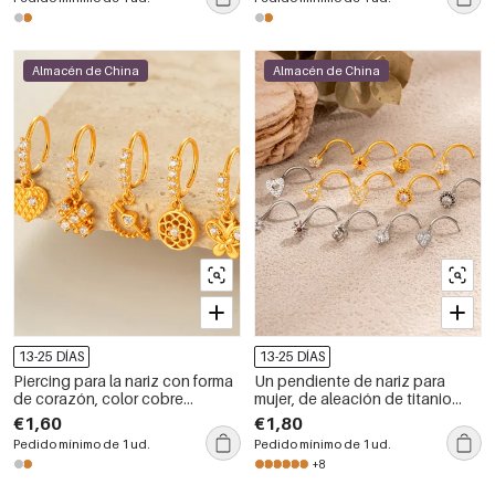
Almacén de China
Almacén de China
13-25 DÍAS
13-25 DÍAS
Piercing para la nariz con forma
Un pendiente de nariz para
de corazón, color cobre
mujer, de aleación de titanio
dorado, circonita, resistente al
con circonita dorada y forma de
€1,60
€1,80
agua y al deslustre, para mujer
flor delicada.
Pedido mínimo de 1 ud.
Pedido mínimo de 1 ud.
+8