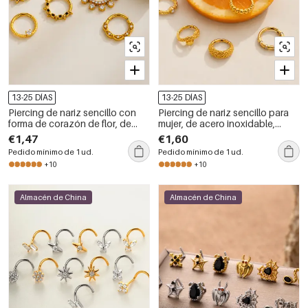
13-25 DÍAS
13-25 DÍAS
Piercing de nariz sencillo con
Piercing de nariz sencillo para
forma de corazón de flor, de
mujer, de acero inoxidable,
acero inoxidable, resistente al
resistente al agua, color dorado
€1,47
€1,60
agua, color dorado y circonita,
y con circonita, con diseño de
Pedido mínimo de 1 ud.
Pedido mínimo de 1 ud.
para mujer.
serpiente.
+10
+10
Almacén de China
Almacén de China