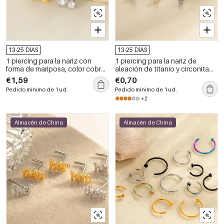
13-25 DÍAS
13-25 DÍAS
1 piercing para la nariz con
1 piercing para la nariz de
forma de mariposa, color cobre
aleación de titanio y circonita
y dorado con circonita
color dorado.
€1,59
€0,70
Pedido mínimo de 1 ud.
Pedido mínimo de 1 ud.
+2
Almacén de China
Almacén de China