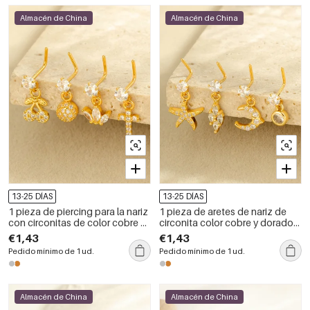
Almacén de China
Almacén de China
13-25 DÍAS
13-25 DÍAS
1 pieza de piercing para la nariz
1 pieza de aretes de nariz de
con circonitas de color cobre y
circonita color cobre y dorado
dorado de serie simple para
con forma de corazón para
€1,43
€1,43
mujer
mujer
Pedido mínimo de 1 ud.
Pedido mínimo de 1 ud.
Almacén de China
Almacén de China