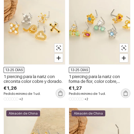
13-25 DÍAS
13-25 DÍAS
1 piercing para la nariz con
1 piercing para la nariz con
circonita color cobre y dorado.
forma de flor, color cobre,
dorado y circonita
€1,26
€1,27
Pedido mínimo de 1 ud.
Pedido mínimo de 1 ud.
+2
+2
Almacén de China
Almacén de China