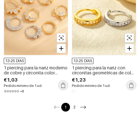
13-25 DÍAS
13-25 DÍAS
1 piercing para la nariz moderno
1 piercing para la nariz con
de cobre y circonita color
circonitas geométricas de color
dorado para mujer
cobre y dorado para mujer
€1,03
€1,23
Pedido mínimo de 1 ud.
Pedido mínimo de 1 ud.
+8
1
2