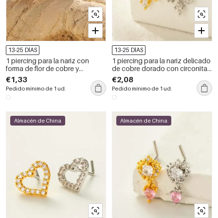
13-25 DÍAS
13-25 DÍAS
1 piercing para la nariz con
1 piercing para la nariz delicado
forma de flor de cobre y
de cobre dorado con circonitas
circonita color dorado para
para mujer
€1,33
€2,08
mujer
Pedido mínimo de 1 ud.
Pedido mínimo de 1 ud.
Almacén de China
Almacén de China