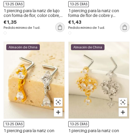
13-25 DÍAS
13-25 DÍAS
1 piercing para la nariz de lujo
1 piercing para la nariz con
con forma de flor, color cobre,
forma de flor de cobre y
dorado y circonita para mujer.
circonita color dorado para
€1,35
€1,43
mujer
Pedido mínimo de 1 ud.
Pedido mínimo de 1 ud.
Almacén de China
Almacén de China
13-25 DÍAS
13-25 DÍAS
1 piercing para la nariz con
1 piercing para la nariz con