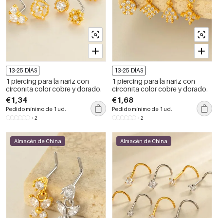
13-25 DÍAS
13-25 DÍAS
1 piercing para la nariz con
1 piercing para la nariz con
circonita color cobre y dorado.
circonita color cobre y dorado.
€1,34
€1,68
Pedido mínimo de 1 ud.
Pedido mínimo de 1 ud.
+2
+2
Almacén de China
Almacén de China