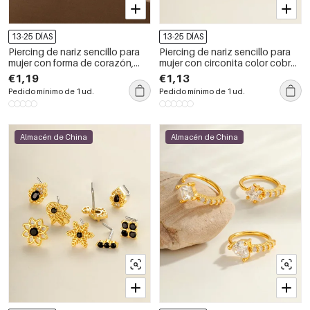
13-25 DÍAS
13-25 DÍAS
Piercing de nariz sencillo para
Piercing de nariz sencillo para
mujer con forma de corazón,
mujer con circonita color cobre
serpiente y mariposa, color
y oro, en forma de corazón.
€1,19
€1,13
cobre y oro, con circonita.
Pedido mínimo de 1 ud.
Pedido mínimo de 1 ud.
Almacén de China
Almacén de China