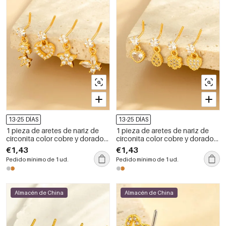
13-25 DÍAS
13-25 DÍAS
1 pieza de aretes de nariz de
1 pieza de aretes de nariz de
circonita color cobre y dorado
circonita color cobre y dorado
con forma de corazón para
con forma de corazón para
€1,43
€1,43
mujer
mujer
Pedido mínimo de 1 ud.
Pedido mínimo de 1 ud.
Almacén de China
Almacén de China