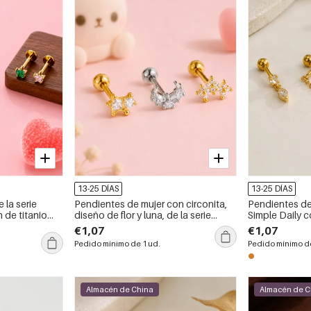
13-25 DÍAS
13-25 DÍAS
 la serie
Pendientes de mujer con circonita,
Pendientes de 
 de titanio
diseño de flor y luna, de la serie
Simple Daily 
s.
Simple, en color cobre y oro.
color cobre y 
€1,07
€1,07
Pedido mínimo de 1 ud.
Pedido mínimo de
Almacén de China
Almacén de C