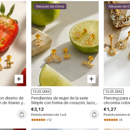
Almacén de China
Almacén de C
13-25 DÍAS
13-25 DÍAS
on diseño de
Pendientes de mujer de la serie
Piercing para
 de titanio y
Simple con forma de corazón, lazo,
circonita color
la serie
mariposa, aleación de titanio y
serie Simple F
€3,12
€1,27
circonita color oro.
Pedido mínimo de 1 ud.
Pedido mínimo de
+12
+6