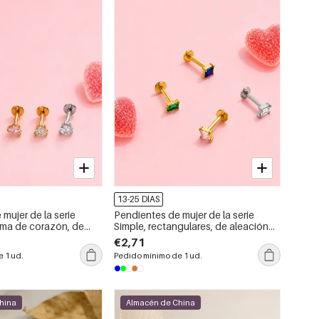
13-25 DÍAS
mujer de la serie
Pendientes de mujer de la serie
rma de corazón, de
Simple, rectangulares, de aleación
tanio y circonita color
de titanio, color oro y con circonitas.
€2,71
 1 ud.
Pedido mínimo de 1 ud.
hina
Almacén de China