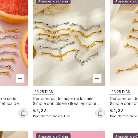
Almacén de China
Almacén de C
13-25 DÍAS
13-25 DÍAS
 la serie
Pendientes de mujer de la serie
Pendientes de 
étrica de
Simple con diseño floral en color
Simple con fo
, con
cobre y oro, con circonitas.
de mariposa y 
€1,27
€1,27
y oro.
Pedido mínimo de 1 ud.
Pedido mínimo de
Almacén de China
Almacén de C