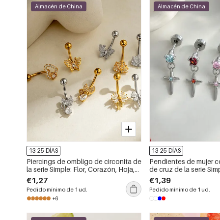
Almacén de China
Almacén de China
13-25 DÍAS
13-25 DÍAS
Piercings de ombligo de circonita de
Pendientes de mujer c
la serie Simple: Flor, Corazón, Hoja,
de cruz de la serie Sim
Mariposa, Color Cobre y Oro.
circonita.
€1,27
€1,39
Pedido mínimo de 1 ud.
Pedido mínimo de 1 ud.
+6