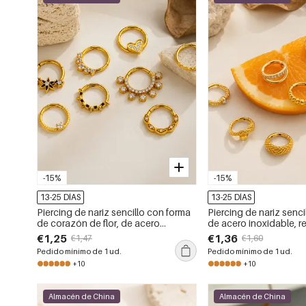
-15%
-15%
13-25 DÍAS
13-25 DÍAS
Piercing de nariz sencillo con forma
Piercing de nariz senci
de corazón de flor, de acero
de acero inoxidable, re
inoxidable, resistente al agua, color
agua, color dorado y c
€1,25
€1,36
€1,47
€1,60
dorado y circonita, para mujer.
con diseño de serpien
Pedido mínimo de 1 ud.
Pedido mínimo de 1 ud.
+10
+10
Almacén de China
Almacén de China