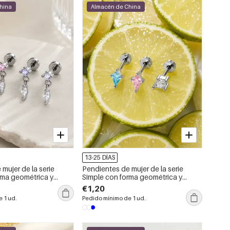
hina
Almacén de China
13-25 DÍAS
mujer de la serie
Pendientes de mujer de la serie
rma geométrica y
Simple con forma geométrica y
cobre.
circonita de cobre.
€1,20
 1 ud.
Pedido mínimo de 1 ud.