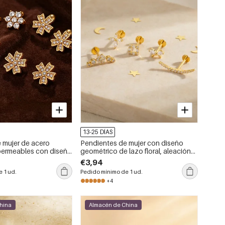
13-25 DÍAS
 mujer de acero
Pendientes de mujer con diseño
permeables con diseño
geométrico de lazo floral, aleación
antes de imitación
de titanio color oro y circonita.
€3,94
 1 ud.
Pedido mínimo de 1 ud.
+4
hina
Almacén de China