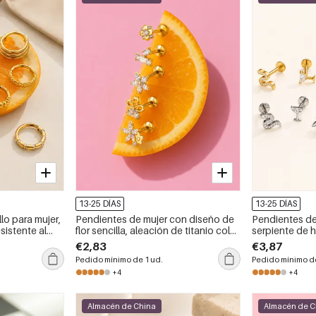
13-25 DÍAS
13-25 DÍAS
llo para mujer,
Pendientes de mujer con diseño de
Pendientes de
sistente al
flor sencilla, aleación de titanio color
serpiente de h
on circonita,
oro y circonita.
aleación de ti
€2,83
€3,87
te.
circonita.
Pedido mínimo de 1 ud.
Pedido mínimo de
+4
+4
Almacén de China
Almacén de C