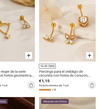
13-25 DÍAS
mujer de la serie
Piercings para el ombligo de
con forma geométrica,
circonita con forma de corazón,
oro, con circonitas.
lazo, estrella y mariposa, de la serie
€1,15
Simple, color cobre y oro.
 1 ud.
Pedido mínimo de 1 ud.
+16
hina
Almacén de China