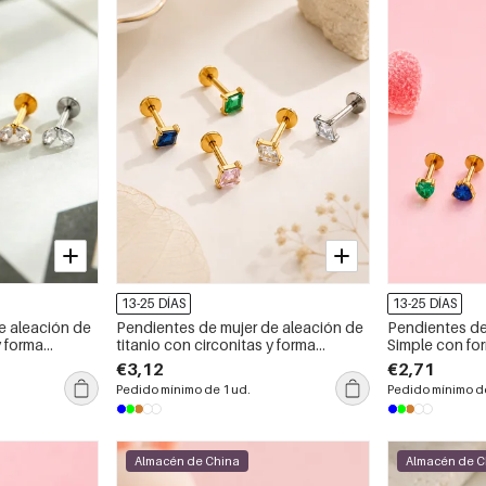
13-25 DÍAS
13-25 DÍAS
e aleación de
Pendientes de mujer de aleación de
Pendientes de 
y forma
titanio con circonitas y forma
Simple con fo
Simple, color
geométrica de la serie Simple, color
aleación de ti
€3,12
€2,71
oro.
oro.
Pedido mínimo de 1 ud.
Pedido mínimo de
Almacén de China
Almacén de C