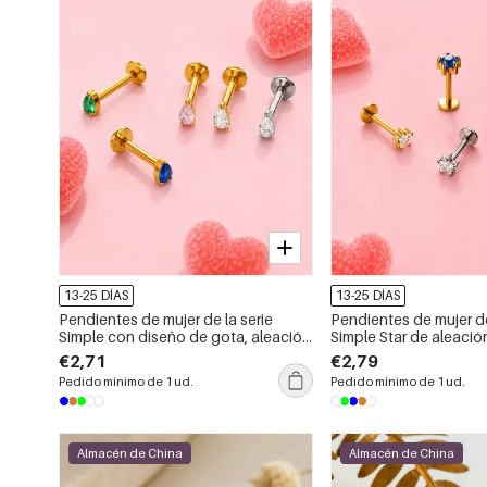
13-25 DÍAS
13-25 DÍAS
Pendientes de mujer de la serie
Pendientes de mujer de
Simple con diseño de gota, aleación
Simple Star de aleación
de titanio y circonita color oro.
color oro con circonita
€2,71
€2,79
Pedido mínimo de 1 ud.
Pedido mínimo de 1 ud.
Almacén de China
Almacén de China