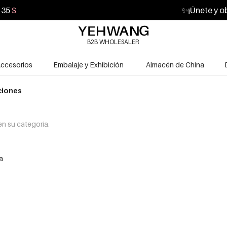
33
S
✨
¡Únete y o
B2B WHOLESALER
ccesorios
Embalaje y Exhibición
Almacén de China
ciones
n su categoría.
a