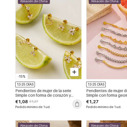
Almacén de China
Almacén de China
-15%
13-25 DÍAS
13-25 DÍAS
Pendientes de mujer de la serie
Pendientes de mujer de
Simple con forma de corazón y
Simple con forma geom
mariposa, de acero inoxidable,
hoja, color cobre y oro
€1,08
€1,27
€1,27
resistentes al agua y color dorado
circonitas.
Pedido mínimo de 1 ud.
Pedido mínimo de 1 ud.
con circonitas.
Almacén de China
Almacén de China