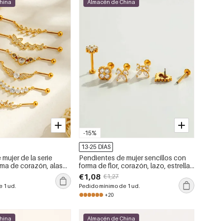
hina
Almacén de China
-15%
13-25 DÍAS
mujer de la serie
Pendientes de mujer sencillos con
rma de corazón, alas
forma de flor, corazón, lazo, estrella,
circonitas color cobre
acero inoxidable, impermeables,
€1,08
€1,27
color dorado y circonita.
 1 ud.
Pedido mínimo de 1 ud.
+20
hina
Almacén de China