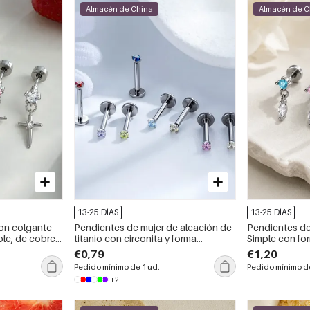
Almacén de China
Almacén de C
13-25 DÍAS
13-25 DÍAS
on colgante
Pendientes de mujer de aleación de
Pendientes de 
ple, de cobre y
titanio con circonita y forma
Simple con fo
geométrica de la serie Simple
circonitas de 
€0,79
€1,20
Pedido mínimo de 1 ud.
Pedido mínimo de
+2