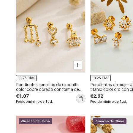
13-25 DÍAS
13-25 DÍAS
Pendientes sencillos de circonita
Pendientes de mujer d
color cobre dorado con forma de
titanio color oro con c
corazón y estrella para mujer.
diseño de lazo y estrell
€1,07
€2,62
Simple.
Pedido mínimo de 1 ud.
Pedido mínimo de 1 ud.
Almacén de China
Almacén de China