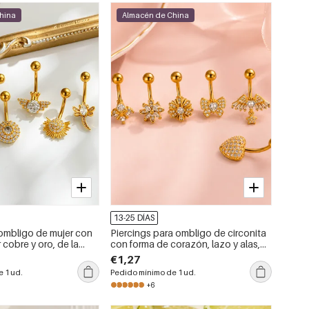
hina
Almacén de China
13-25 DÍAS
 ombligo de mujer con
Piercings para ombligo de circonita
 cobre y oro, de la
con forma de corazón, lazo y alas,
lower.
de la serie Simple, color cobre y oro.
€1,27
 1 ud.
Pedido mínimo de 1 ud.
+6