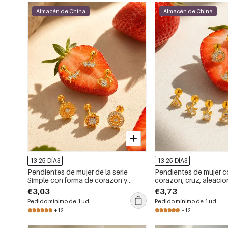
Almacén de China
Almacén de China
13-25 DÍAS
13-25 DÍAS
Pendientes de mujer de la serie
Pendientes de mujer c
Simple con forma de corazón y
corazón, cruz, aleación
circonita, fabricados en aleación de
circonita color oro, de 
€3,03
€3,73
titanio color oro.
Simple.
Pedido mínimo de 1 ud.
Pedido mínimo de 1 ud.
+12
+12