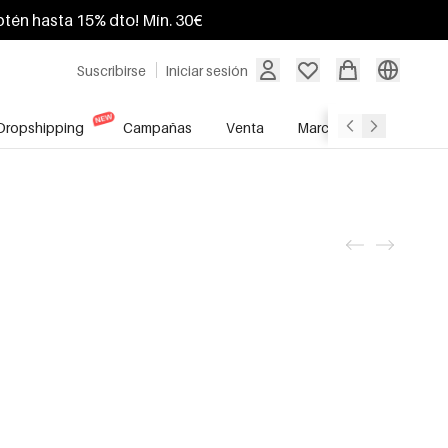
btén hasta 15% dto! Mín. 30€
Suscribirse
Iniciar sesión
Dropshipping
Campañas
Venta
Marcas
Servicio A