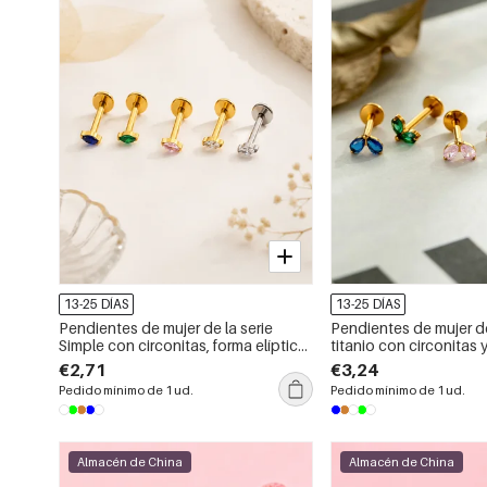
13-25 DÍAS
13-25 DÍAS
Pendientes de mujer de la serie
Pendientes de mujer d
Simple con circonitas, forma elíptica,
titanio con circonitas 
aleación de titanio color oro.
geométrica de la serie 
€2,71
€3,24
oro.
Pedido mínimo de 1 ud.
Pedido mínimo de 1 ud.
Almacén de China
Almacén de China