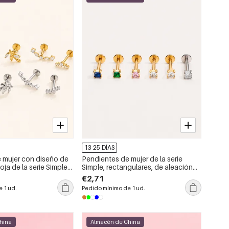
13-25 DÍAS
 mujer con diseño de
Pendientes de mujer de la serie
oja de la serie Simple,
Simple, rectangulares, de aleación
tanio color oro y
de titanio, color oro y con circonitas.
€2,71
 1 ud.
Pedido mínimo de 1 ud.
hina
Almacén de China