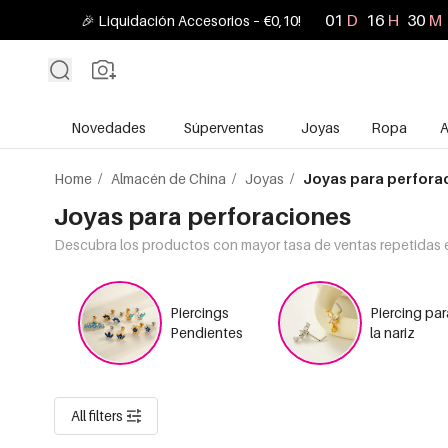
01
D
16
H
30
M
🎉 Liquidación Accesorios – €0,10!
Novedades
Súperventas
Joyas
Ropa
A
Home
/
Almacén de China
/
Joyas
/
Joyas para perfora
Joyas para perforaciones
Descubra los productos con mayor tasa de ventas repetidas e
Piercings
Piercing par
Pendientes
la nariz
All filters