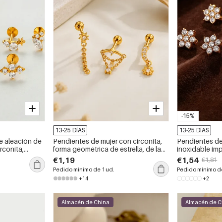
-15%
13-25 DÍAS
13-25 DÍAS
e aleación de
Pendientes de mujer con circonita,
Pendientes de
irconita,
forma geométrica de estrella, de la
inoxidable im
a, de la serie
serie Simple, color cobre y oro.
de flor y diam
€1,19
€1,54
€1,81
color dorado.
Pedido mínimo de 1 ud.
Pedido mínimo de
+14
+2
Almacén de China
Almacén de C