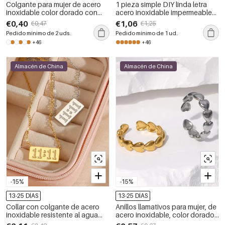
Colgante para mujer de acero
1 pieza simple DIY linda letra
inoxidable color dorado con
acero inoxidable impermeable
letras para armar uno mismo
color dorado colgantes para
€0,40
€1,06
€0,47
€1,25
mujer
Pedido mínimo de 2 uds.
Pedido mínimo de 1 ud.
+46
+46
Almacén de China
Almacén de China
-15%
-15%
13-25 DÍAS
13-25 DÍAS
Collar con colgante de acero
Anillos llamativos para mujer, de
inoxidable resistente al agua
acero inoxidable, color dorado,
para mujer, número 11:11,
resistentes al agua, con forma