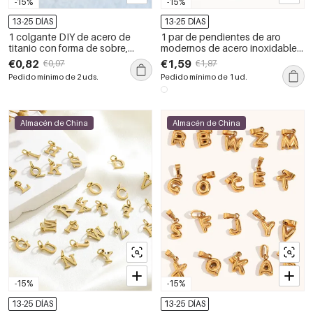
-15%
-15%
13-25 DÍAS
13-25 DÍAS
1 colgante DIY de acero de
1 par de pendientes de aro
titanio con forma de sobre,
modernos de acero inoxidable
corona de sol y luna con ojo del
con varios círculos, resistentes
€0,82
€1,59
€0,97
€1,87
diablo para mujer
al agua, color dorado, para
Pedido mínimo de 2 uds.
Pedido mínimo de 1 ud.
mujer
Almacén de China
Almacén de China
-15%
-15%
13-25 DÍAS
13-25 DÍAS