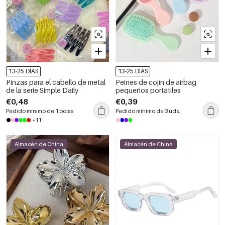
13-25 DÍAS
13-25 DÍAS
Pinzas para el cabello de metal
Peines de cojín de airbag
de la serie Simple Daily
pequeños portátiles
€0,48
€0,39
Pedido mínimo de 1 bolsa
Pedido mínimo de 3 uds.
+11
Almacén de China
Almacén de China