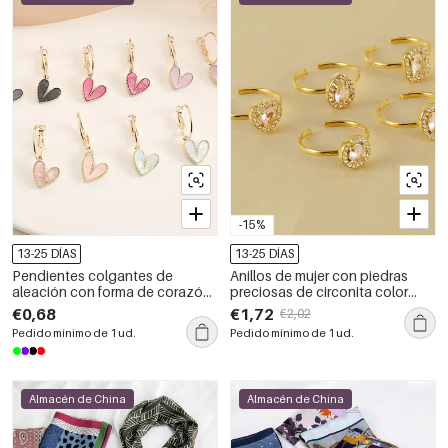
-15%
13-25 DÍAS
13-25 DÍAS
Pendientes colgantes de
Anillos de mujer con piedras
aleación con forma de corazón
preciosas de circonita color
para mujer, serie romántica
dorado, resistentes al agua y de
€0,68
€1,72
€2,02
acero inoxidable con forma de
Pedido mínimo de 1 ud.
Pedido mínimo de 1 ud.
gota brillante
Almacén de China
Almacén de China