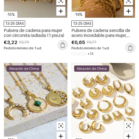
-15%
-16%
13-25 DÍAS
13-25 DÍAS
Pulsera de cadena para mujer
Pulsera de cadena sencilla de
con circonita radiada (1 pieza)
acero inoxidable para mujer,
color dorado, resistente al agua,
€3,22
€0,65
€3,79
€0,77
para uso diario, 1 unidad
Pedido mínimo de 1 ud.
Pedido mínimo de 1 ud.
+13
Almacén de China
Almacén de China