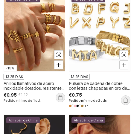
-15%
13-25 DÍAS
13-25 DÍAS
Anillos llamativos de acero
Pulsera de cadena de cobre
inoxidable dorados, resistentes
con letras chapadas en oro de
al agua y con diseño de planta
18 quilates (1 unidad)
€0,95
€0,75
€1,12
de lujo para mujer, 1 pieza
Pedido mínimo de 1 ud.
Pedido mínimo de 2 uds.
+7
Almacén de China
Almacén de China