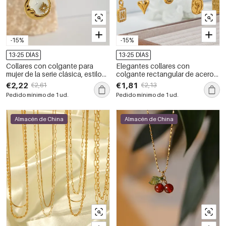
-15%
-15%
13-25 DÍAS
13-25 DÍAS
Collares con colgante para
Elegantes collares con
mujer de la serie clásica, estilo
colgante rectangular de acero
retro, con diseño de sol y luna,
inoxidable color dorado con
€2,22
€1,81
€2,61
€2,13
fabricados en acero inoxidable
forma de corazón y gota de flor
Pedido mínimo de 1 ud.
Pedido mínimo de 1 ud.
y resistentes al agua, en color
para mujer.
dorado.
Almacén de China
Almacén de China