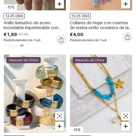
-15%
13-25 DÍAS
13-25 DÍAS
Anillo llamativo de acero
Collares de mujer con cuentas
inoxidable impermeable con
de resina estilo oceánico de la
forma irregular de estilo punk y
serie romántica
€1,69
€4,00
€1,99
color dorado.
&quot;Vacaciones&quot;
Pedido mínimo de 1 ud.
Pedido mínimo de 1 ud.
+8
Almacén de China
Almacén de China
-15%