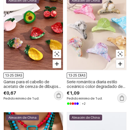
Almacén de China
Almacén de China
13-25 DÍAS
13-25 DÍAS
Garras para el cabello de
Serie romántica diaria estilo
acetato de cereza de dibujos
oceánico color degradado de
animados de frutas simples y
concha garras para el cabello
€0,67
€1,09
lindas
Pedido mínimo de 1 ud.
Pedido mínimo de 1 ud.
+2
Almacén de China
Almacén de China