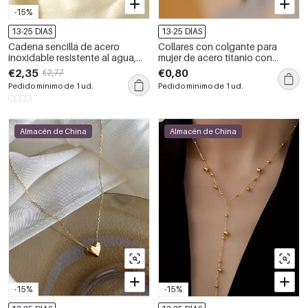
-15%
13-25 DÍAS
13-25 DÍAS
Cadena sencilla de acero
Collares con colgante para
inoxidable resistente al agua,
mujer de acero titanio con
color dorado, para mujer.
diseño de cereza dulce, de la
€2,35
€0,80
€2,77
serie romántica.
Pedido mínimo de 1 ud.
Pedido mínimo de 1 ud.
Almacén de China
Almacén de China
-15%
-15%