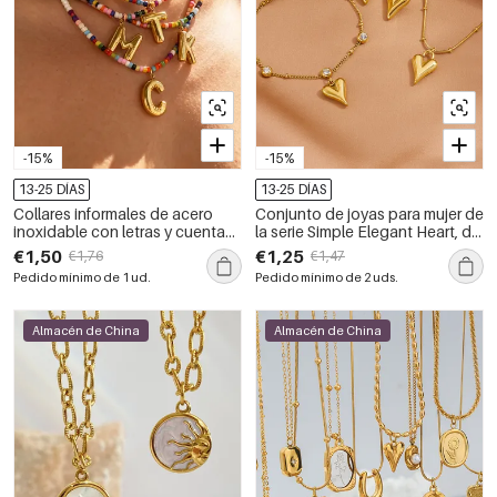
-15%
-15%
13-25 DÍAS
13-25 DÍAS
Collares informales de acero
Conjunto de joyas para mujer de
inoxidable con letras y cuentas
la serie Simple Elegant Heart, de
para mujer.
acero inoxidable, resistente al
€1,50
€1,25
€1,76
€1,47
agua y color dorado.
Pedido mínimo de 1 ud.
Pedido mínimo de 2 uds.
Almacén de China
Almacén de China