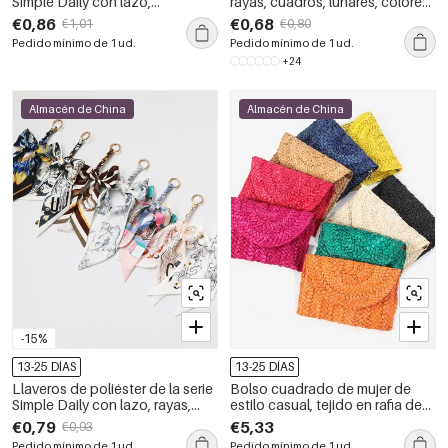
Simple Daily con lazo,
rayas, cuadros, lunares, colores
estampado de leopardo, rayas y
variados, forma geométrica,
€0,86
€0,68
€1,01
€0,80
lunares de colores variados.
poliéster, adornos para bolsos
Pedido mínimo de 1 ud.
Pedido mínimo de 1 ud.
+24
Almacén de China
Almacén de China
-15%
13-25 DÍAS
13-25 DÍAS
Llaveros de poliéster de la serie
Bolso cuadrado de mujer de
Simple Daily con lazo, rayas,
estilo casual, tejido en rafia de
cuadros y lunares de colores
color liso.
€0,79
€5,33
€0,93
variados.
Pedido mínimo de 1 ud.
Pedido mínimo de 1 ud.