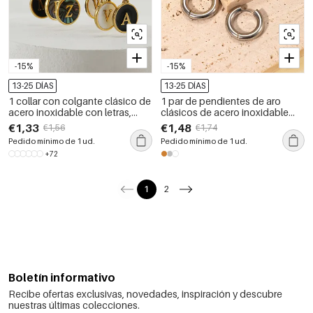
-15%
-15%
13-25 DÍAS
13-25 DÍAS
1 collar con colgante clásico de
1 par de pendientes de aro
acero inoxidable con letras,
clásicos de acero inoxidable
resistente al agua y color
resistentes al agua
€1,33
€1,48
€1,56
€1,74
dorado para mujer.
Pedido mínimo de 1 ud.
Pedido mínimo de 1 ud.
+72
1
2
Boletín informativo
Recibe ofertas exclusivas, novedades, inspiración y descubre
nuestras últimas colecciones.