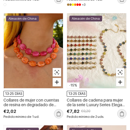
+3
Almacén de China
Almacén de China
-15%
13-25 DÍAS
13-25 DÍAS
Collares de mujer con cuentas
Collares de cadena para mujer
de resina en degradado de
de la serie Luxury Series Elegant
color
Clover, de acero inoxidable,
€2,02
€7,82
€9,20
impermeables, color dorado y
Pedido mínimo de 1 ud.
Pedido mínimo de 2 uds.
con circonitas.