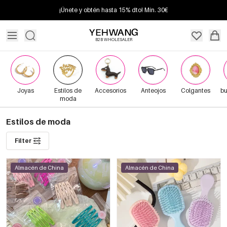
¡Únete y obtén hasta 15% dto! Mín. 30€
B2B WHOLESALER
Joyas
Estilos de
Accesorios
Anteojos
Colgantes
bu
moda
Estilos de moda
Filter
Almacén de China
Almacén de China