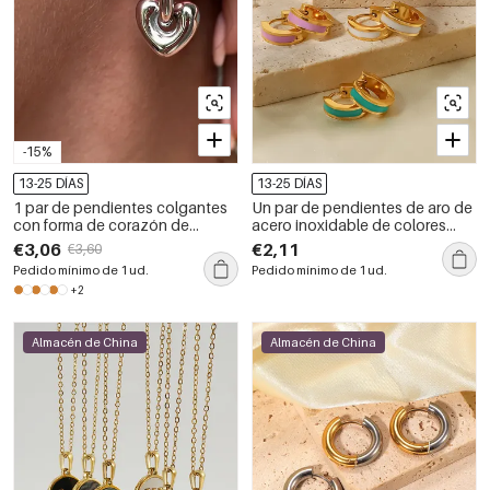
-15%
13-25 DÍAS
13-25 DÍAS
1 par de pendientes colgantes
Un par de pendientes de aro de
con forma de corazón de
acero inoxidable de colores
pentagrama chapados en oro
para mujer
€3,06
€2,11
€3,60
de 18 quilates, de acero
Pedido mínimo de 1 ud.
Pedido mínimo de 1 ud.
inoxidable 304, impermeables,
+2
informales y bonitos para mujer.
Almacén de China
Almacén de China