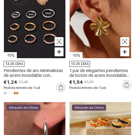
-15%
-15%
13-25 DÍAS
13-25 DÍAS
Pendientes de aro minimalistas
1 par de elegantes pendientes
de acero inoxidable con
de botón de acero inoxidable
circonitas doradas resistentes
con flores, resistentes al agua,
€1,24
€1,54
€1,46
€1,81
al agua para mujer, 1 pieza
para mujer
Pedido mínimo de 1 ud.
Pedido mínimo de 1 ud.
Almacén de China
Almacén de China