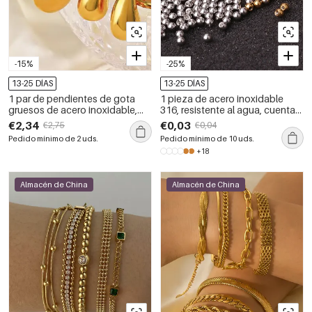
-15%
-25%
13-25 DÍAS
13-25 DÍAS
1 par de pendientes de gota
1 pieza de acero inoxidable
gruesos de acero inoxidable,
316, resistente al agua, cuentas
resistentes al agua, de color
de color sólido, hueso de oreja,
€2,34
€0,03
€2,75
€0,04
dorado, para mujer
bola redonda
Pedido mínimo de 2 uds.
Pedido mínimo de 10 uds.
+18
Almacén de China
Almacén de China