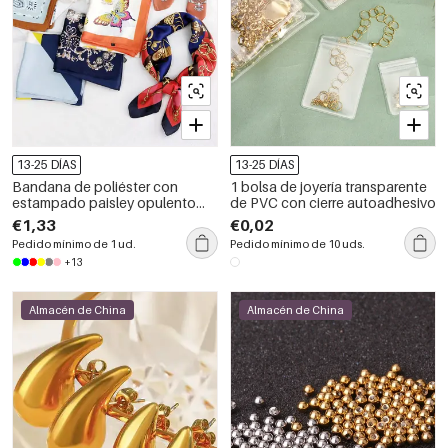
13-25 DÍAS
13-25 DÍAS
Bandana de poliéster con
1 bolsa de joyería transparente
estampado paisley opulento
de PVC con cierre autoadhesivo
para mujer
€1,33
€0,02
Pedido mínimo de 1 ud.
Pedido mínimo de 10 uds.
+13
Almacén de China
Almacén de China