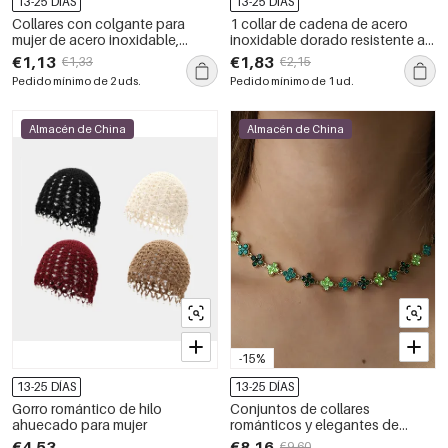
13-25 DÍAS
13-25 DÍAS
Collares con colgante para
1 collar de cadena de acero
mujer de acero inoxidable,
inoxidable dorado resistente al
modelo Simple Series Classic
agua para mujer, serie simple,
€1,13
€1,83
€1,33
€2,15
Droplet Heart, resistentes al
para uso diario.
Pedido mínimo de 2 uds.
Pedido mínimo de 1 ud.
agua.
Almacén de China
Almacén de China
-15%
13-25 DÍAS
13-25 DÍAS
Gorro romántico de hilo
Conjuntos de collares
ahuecado para mujer
románticos y elegantes de
trébol de acero inoxidable,
€4,53
€8,16
€9,60