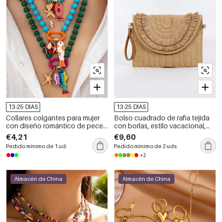
13-25 DÍAS
13-25 DÍAS
Collares colgantes para mujer
Bolso cuadrado de rafia tejida
con diseño romántico de peces
con borlas, estilo vacacional,
y estrellas de mar, fabricados en
color liso.
€4,21
€9,60
resina color oro champán.
Pedido mínimo de 1 ud.
Pedido mínimo de 2 uds.
+2
Almacén de China
Almacén de China