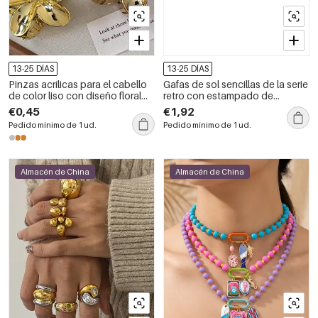
13-25 DÍAS
13-25 DÍAS
Pinzas acrílicas para el cabello
Gafas de sol sencillas de la serie
de color liso con diseño floral
retro con estampado de
sencillo de la serie Daily Flower
leopardo en color liso y
€0,45
€1,92
degradado.
Pedido mínimo de 1 ud.
Pedido mínimo de 1 ud.
Almacén de China
Almacén de China