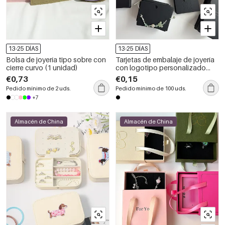
13-25 DÍAS
13-25 DÍAS
Bolsa de joyería tipo sobre con
Tarjetas de embalaje de joyería
cierre curvo (1 unidad)
con logotipo personalizado
disponible
€0,73
€0,15
Pedido mínimo de 2 uds.
Pedido mínimo de 100 uds.
+7
Almacén de China
Almacén de China