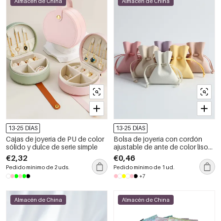
Almacén de China
Almacén de China
13-25 DÍAS
13-25 DÍAS
Cajas de joyería de PU de color
Bolsa de joyería con cordón
sólido y dulce de serie simple
ajustable de ante de color liso
(1 unidad)
€2,32
€0,46
Pedido mínimo de 2 uds.
Pedido mínimo de 1 ud.
+7
Almacén de China
Almacén de China