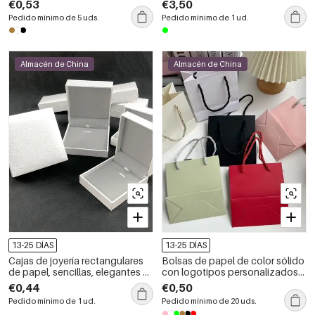
€0,53
€3,50
Pedido mínimo de 5 uds.
Pedido mínimo de 1 ud.
Almacén de China
Almacén de China
13-25 DÍAS
13-25 DÍAS
Cajas de joyería rectangulares
Bolsas de papel de color sólido
de papel, sencillas, elegantes y
con logotipos personalizados
de color liso, de franela.
disponibles
€0,44
€0,50
Pedido mínimo de 1 ud.
Pedido mínimo de 20 uds.