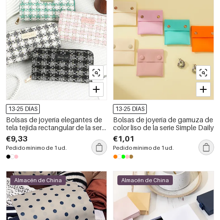
13-25 DÍAS
13-25 DÍAS
Bolsas de joyería elegantes de
Bolsas de joyería de gamuza de
tela tejida rectangular de la serie
color liso de la serie Simple Daily
Luxury Series
€9,33
€1,01
Pedido mínimo de 1 ud.
Pedido mínimo de 1 ud.
Almacén de China
Almacén de China