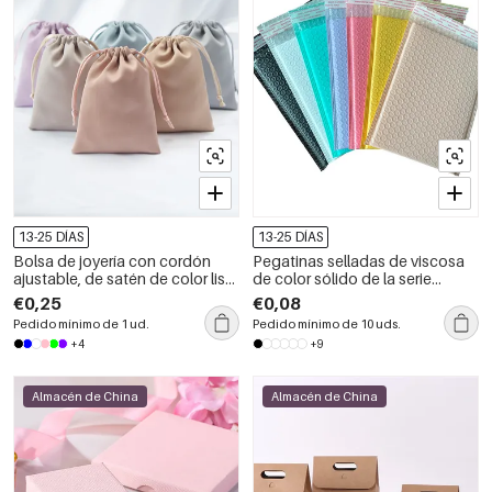
13-25 DÍAS
13-25 DÍAS
Bolsa de joyería con cordón
Pegatinas selladas de viscosa
ajustable, de satén de color liso
de color sólido de la serie
(1 unidad).
Simple Daily
€0,25
€0,08
Pedido mínimo de 1 ud.
Pedido mínimo de 10 uds.
+4
+9
Almacén de China
Almacén de China