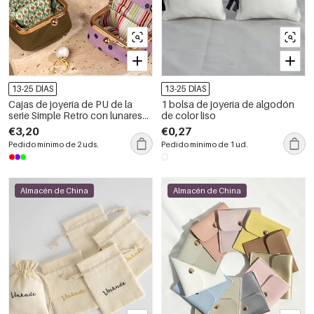
13-25 DÍAS
13-25 DÍAS
Cajas de joyería de PU de la
1 bolsa de joyería de algodón
serie Simple Retro con lunares
de color liso
de color liso
€3,20
€0,27
Pedido mínimo de 2 uds.
Pedido mínimo de 1 ud.
Almacén de China
Almacén de China