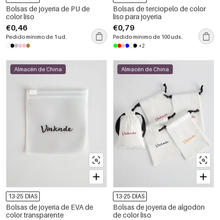
Bolsas de joyería de PU de
Bolsas de terciopelo de color
color liso
liso para joyería
€0,46
€0,79
Pedido mínimo de 1 ud.
Pedido mínimo de 100 uds.
+2
Almacén de China
Almacén de China
13-25 DÍAS
13-25 DÍAS
Bolsas de joyería de EVA de
Bolsas de joyería de algodón
color transparente
de color liso