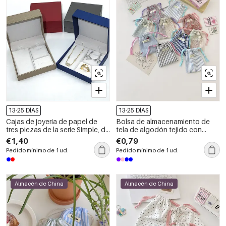
13-25 DÍAS
13-25 DÍAS
Cajas de joyería de papel de
Bolsa de almacenamiento de
tres piezas de la serie Simple, de
tela de algodón tejido con
color liso, para uso diario.
rayas florales de la serie Simple
€1,40
€0,79
Daily, de gran capacidad.
Pedido mínimo de 1 ud.
Pedido mínimo de 1 ud.
Almacén de China
Almacén de China