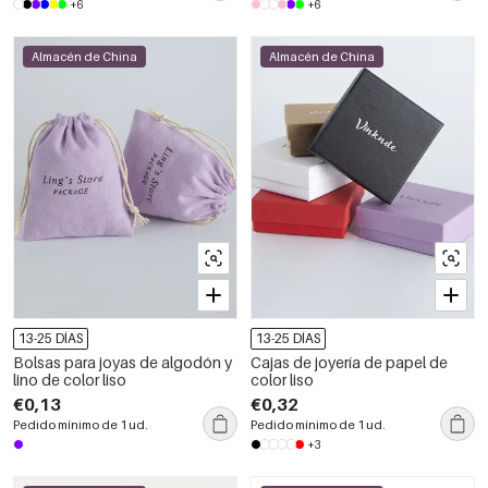
+6
+6
Almacén de China
Almacén de China
13-25 DÍAS
13-25 DÍAS
Bolsas para joyas de algodón y
Cajas de joyería de papel de
lino de color liso
color liso
€0,13
€0,32
Pedido mínimo de 1 ud.
Pedido mínimo de 1 ud.
+3