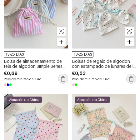
13-25 DÍAS
13-25 DÍAS
Bolsa de almacenamiento de
Bolsas de regalo de algodón
tela de algodón Simple Series
con estampado de lunares de la
Daily Stripe con capacidad
serie Simple
€0,69
€0,53
suficiente
Pedido mínimo de 1 ud.
Pedido mínimo de 1 ud.
Almacén de China
Almacén de China