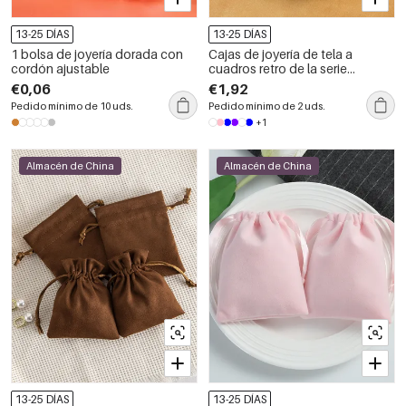
13-25 DÍAS
13-25 DÍAS
1 bolsa de joyería dorada con
Cajas de joyería de tela a
cordón ajustable
cuadros retro de la serie
romántica
€0,06
€1,92
Pedido mínimo de 10 uds.
Pedido mínimo de 2 uds.
+1
Almacén de China
Almacén de China
13-25 DÍAS
13-25 DÍAS