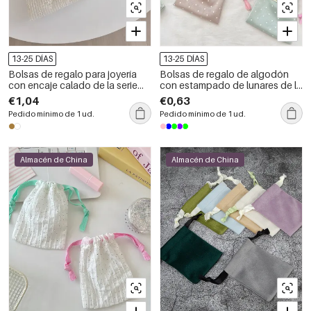
13-25 DÍAS
13-25 DÍAS
Bolsas de regalo para joyería
Bolsas de regalo de algodón
con encaje calado de la serie
con estampado de lunares de la
romántica
serie Simple
€1,04
€0,63
Pedido mínimo de 1 ud.
Pedido mínimo de 1 ud.
Almacén de China
Almacén de China