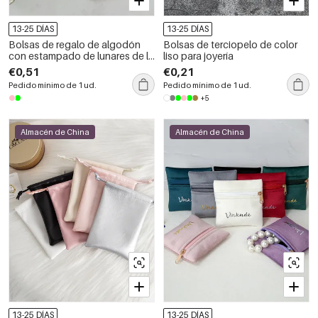
13-25 DÍAS
13-25 DÍAS
Bolsas de regalo de algodón
Bolsas de terciopelo de color
con estampado de lunares de la
liso para joyería
serie Simple
€0,51
€0,21
Pedido mínimo de 1 ud.
Pedido mínimo de 1 ud.
+5
Almacén de China
Almacén de China
13-25 DÍAS
13-25 DÍAS