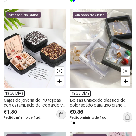
Almacén de China
Almacén de China
13-25 DÍAS
13-25 DÍAS
Cajas de joyería de PU tejidas
Bolsas unisex de plástico de
con estampado de leopardo y
color sólido para uso diario,
flores retro de serie simple
serie simple, 1 unidad
€1,80
€0,36
Pedido mínimo de 1 ud.
Pedido mínimo de 1 ud.