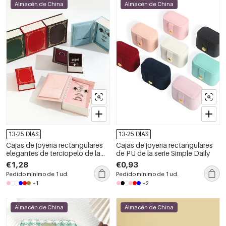
Almacén de China
Almacén de China
13-25 DÍAS
13-25 DÍAS
Cajas de joyería rectangulares
Cajas de joyería rectangulares
elegantes de terciopelo de la
de PU de la serie Simple Daily
serie clásica
€1,28
€0,93
Pedido mínimo de 1 ud.
Pedido mínimo de 1 ud.
+1
+2
Almacén de China
Almacén de China