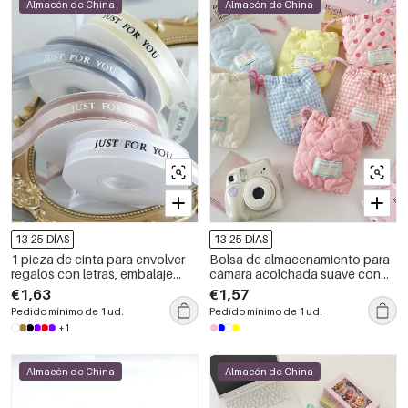
Almacén de China
Almacén de China
13-25 DÍAS
13-25 DÍAS
1 pieza de cinta para envolver
Bolsa de almacenamiento para
regalos con letras, embalaje
cámara acolchada suave con
festivo
diseño romántico de corazones
€1,63
€1,57
a cuadros
Pedido mínimo de 1 ud.
Pedido mínimo de 1 ud.
+1
Almacén de China
Almacén de China