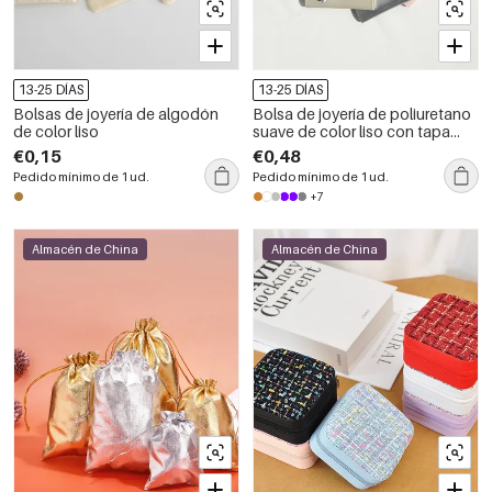
13-25 DÍAS
13-25 DÍAS
Bolsas de joyería de algodón
Bolsa de joyería de poliuretano
de color liso
suave de color liso con tapa
abatible (1 unidad)
€0,15
€0,48
Pedido mínimo de 1 ud.
Pedido mínimo de 1 ud.
+7
Almacén de China
Almacén de China