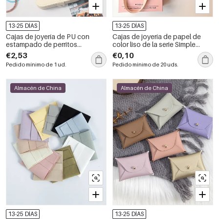
13-25 DÍAS
13-25 DÍAS
Cajas de joyería de PU con
Cajas de joyería de papel de
estampado de perritos
color liso de la serie Simple
salchicha y lunares, de la serie
Letter Daily Letter
€2,53
€0,10
romántica.
Pedido mínimo de 1 ud.
Pedido mínimo de 20 uds.
Almacén de China
Almacén de China
13-25 DÍAS
13-25 DÍAS