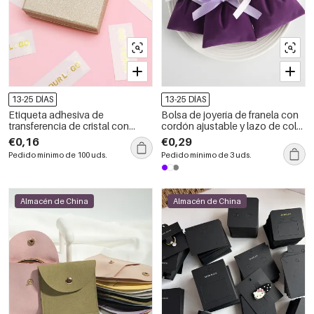
13-25 DÍAS
13-25 DÍAS
Etiqueta adhesiva de
Bolsa de joyería de franela con
transferencia de cristal con
cordón ajustable y lazo de color
proceso de estampado en
liso (1 unidad)
€0,16
€0,29
caliente dorado con logotipo
Pedido mínimo de 100 uds.
Pedido mínimo de 3 uds.
personalizado
Almacén de China
Almacén de China