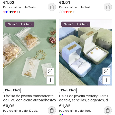
€1,52
€0,51
Pedido mínimo de 2 uds.
Pedido mínimo de 1 ud.
+4
+1
Almacén de China
Almacén de China
13-25 DÍAS
13-25 DÍAS
1 bolsa de joyería transparente
Cajas de joyería rectangulares
de PVC con cierre autoadhesivo
de tela, sencillas, elegantes, de
color liso y estilo retro.
€0,02
€1,32
Pedido mínimo de 10 uds.
Pedido mínimo de 1 ud.