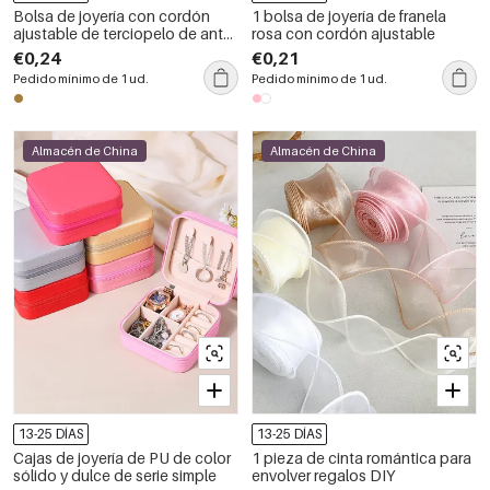
Bolsa de joyería con cordón
1 bolsa de joyería de franela
ajustable de terciopelo de ante
rosa con cordón ajustable
(1 unidad)
€0,24
€0,21
Pedido mínimo de 1 ud.
Pedido mínimo de 1 ud.
Almacén de China
Almacén de China
13-25 DÍAS
13-25 DÍAS
Cajas de joyería de PU de color
1 pieza de cinta romántica para
sólido y dulce de serie simple
envolver regalos DIY