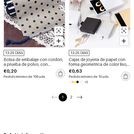
13-25 DÍAS
13-25 DÍAS
Bolsa de embalaje con cordón,
Cajas de joyería de papel con
a prueba de polvo, con
forma geométrica de color liso,
estampado de lunares mate,
serie sencilla, para uso diario.
€0,20
€0,63
romántica y bonita.
Pedido mínimo de 100 uds.
Pedido mínimo de 10 uds.
+5
1
2