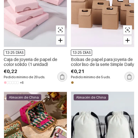
13-25 DÍAS
13-25 DÍAS
Caja de joyería de papel de
Bolsas de papel para joyería de
color sólido (1 unidad)
color liso de la serie Simple Daily
€0,22
€0,21
Pedido mínimo de 20 uds.
Pedido mínimo de 5 uds.
+6
Almacén de China
Almacén de China