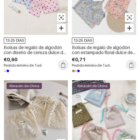
13-25 DÍAS
13-25 DÍAS
Bolsas de regalo de algodón
Bolsas de regalo de algodón
con diseño de cereza dulce de
con estampado floral dulce de
la serie romántica
la serie romántica
€0,90
€0,71
Pedido mínimo de 1 ud.
Pedido mínimo de 1 ud.
Almacén de China
Almacén de China