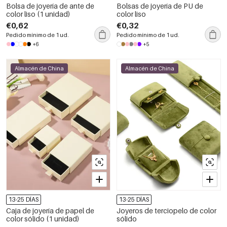
Bolsa de joyería de ante de
Bolsas de joyería de PU de
color liso (1 unidad)
color liso
€0,62
€0,32
Pedido mínimo de 1 ud.
Pedido mínimo de 1 ud.
+6
+5
Almacén de China
Almacén de China
13-25 DÍAS
13-25 DÍAS
Caja de joyería de papel de
Joyeros de terciopelo de color
color sólido (1 unidad)
sólido