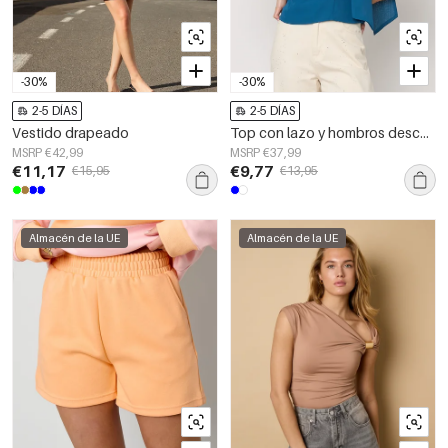
-30%
-30%
2-5 DÍAS
2-5 DÍAS
Vestido drapeado
Top con lazo y hombros descubiertos
MSRP €42,99
MSRP €37,99
€11,17
€9,77
€15,95
€13,95
Almacén de la UE
Almacén de la UE