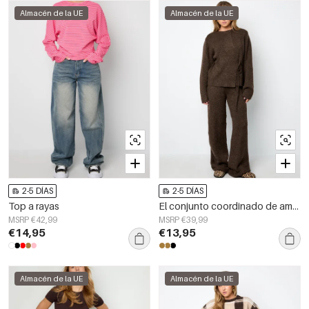
Almacén de la UE
Almacén de la UE
2-5 DÍAS
2-5 DÍAS
Top a rayas
El conjunto coordinado de amor y pantalones
MSRP €42,99
MSRP €39,99
€14,95
€13,95
Almacén de la UE
Almacén de la UE