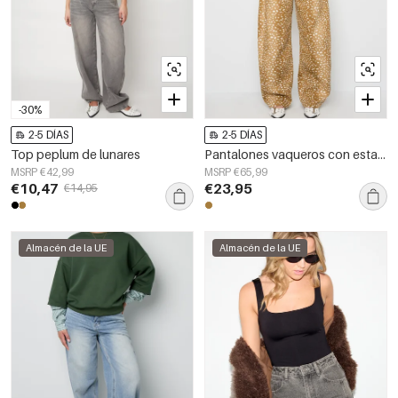
-30%
2-5 DÍAS
2-5 DÍAS
Top peplum de lunares
Pantalones vaqueros con estampado de ciervos
MSRP €42,99
MSRP €65,99
€10,47
€23,95
€14,95
Almacén de la UE
Almacén de la UE