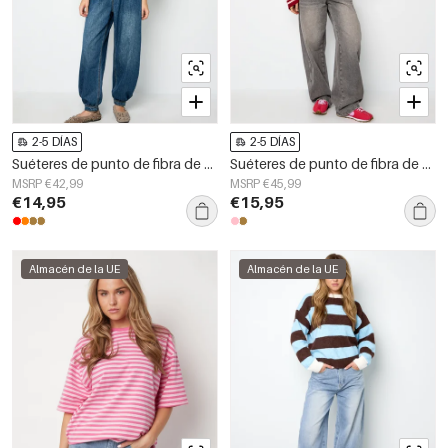
2-5 DÍAS
2-5 DÍAS
Suéteres de punto de fibra de poliéster (poliéster) con rayas, ropa casual de otoño/invierno
Suéteres de punto de fibra de poliéster (poliéster) con rayas, ropa de otoño/invierno
MSRP €42,99
MSRP €45,99
€14,95
€15,95
Almacén de la UE
Almacén de la UE