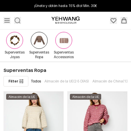
¡Únete y obtén hasta 15% dto! Mín. 30€
B2B WHOLESALER
Superventas
Superventas
Superventas
Joyas
Ropa
Accessorios
Superventas Ropa
Filter
Todos
Almacén de la UE(2-5 DÍAS)
Almacén de China(13+ 
Almacén de la UE
Almacén de la UE