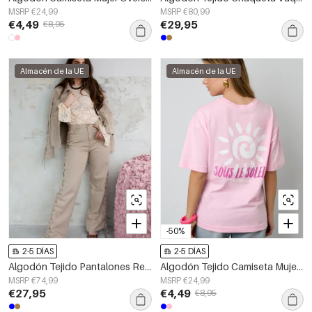
MSRP €24,99
MSRP €80,99
€4,49
€29,95
€8,95
Almacén de la UE
Almacén de la UE
-50%
2-5 DÍAS
2-5 DÍAS
Algodón Tejido Pantalones Rectos Mujer Con Cordones Casual
Algodón Tejido Camiseta Mujer Casual Letras
MSRP €74,99
MSRP €24,99
€27,95
€4,49
€8,95