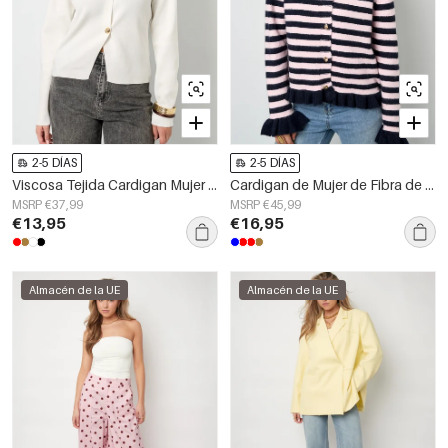
2-5 DÍAS
2-5 DÍAS
Viscosa Tejida Cardigan Mujer Casual Color Sólido Otoño/Invierno
Cardigan de Mujer de Fibra de Poliéster Tejida Estilo Casual con Rayas
MSRP €37,99
MSRP €45,99
€13,95
€16,95
Almacén de la UE
Almacén de la UE