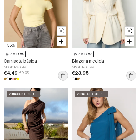
-55%
2-5 DÍAS
2-5 DÍAS
Camiseta básica
Blazer a medida
MSRP €26,99
MSRP €63,99
€4,49
€23,95
€9,95
Almacén de la UE
Almacén de la UE