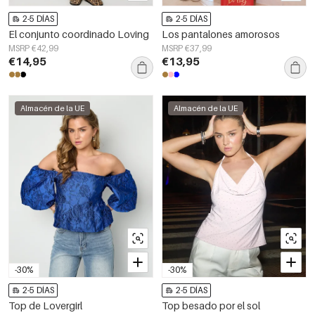
2-5 DÍAS
2-5 DÍAS
El conjunto coordinado Loving
Los pantalones amorosos
MSRP €42,99
MSRP €37,99
€14,95
€13,95
Almacén de la UE
Almacén de la UE
-30%
-30%
2-5 DÍAS
2-5 DÍAS
Top de Lovergirl
Top besado por el sol