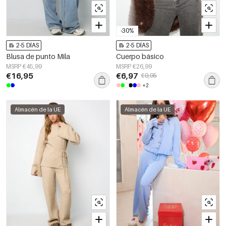
-30%
2-5 DÍAS
2-5 DÍAS
Blusa de punto Mila
Cuerpo básico
MSRP €45,99
MSRP €26,99
€16,95
€6,97
€9,95
+2
Almacén de la UE
Almacén de la UE