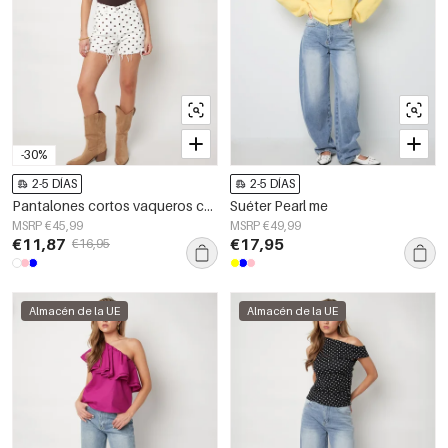
-30%
2-5 DÍAS
2-5 DÍAS
Pantalones cortos vaqueros con estampado de lunares
Suéter Pearl me
MSRP €45,99
MSRP €49,99
€11,87
€17,95
€16,95
Almacén de la UE
Almacén de la UE