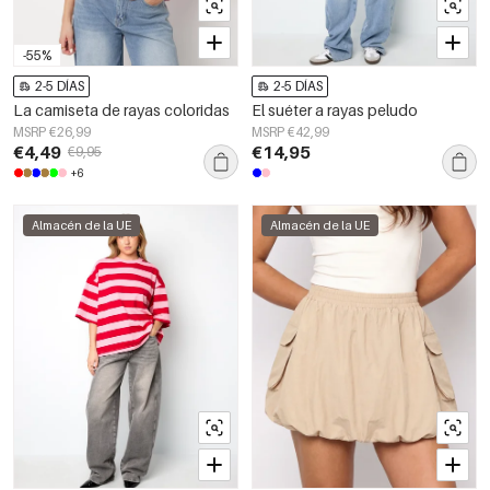
-55%
2-5 DÍAS
2-5 DÍAS
La camiseta de rayas coloridas
El suéter a rayas peludo
MSRP €26,99
MSRP €42,99
€4,49
€14,95
€9,95
+6
Almacén de la UE
Almacén de la UE