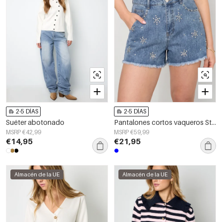
2-5 DÍAS
2-5 DÍAS
Suéter abotonado
Pantalones cortos vaqueros Stass
MSRP €42,99
MSRP €59,99
€14,95
€21,95
Almacén de la UE
Almacén de la UE