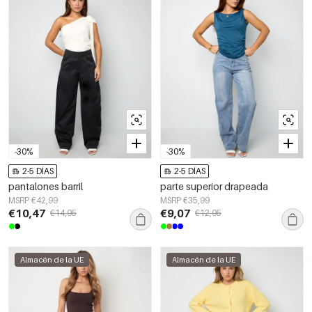
-30%
-30%
2-5 DÍAS
2-5 DÍAS
pantalones barril
parte superior drapeada
MSRP €42,99
MSRP €35,99
€10,47
€9,07
€14,95
€12,95
Almacén de la UE
Almacén de la UE