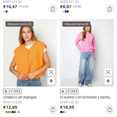
MSRP €39,99
MSRP €27,99
€10,47
€6,97
€14,95
€9,95
Almacén de la UE
Almacén de la UE
2-5 DÍAS
2-5 DÍAS
Chaleco sin mangas
El suéter con botones y tachuelas
MSRP €34,99
MSRP €45,99
€12,95
€16,95
+8