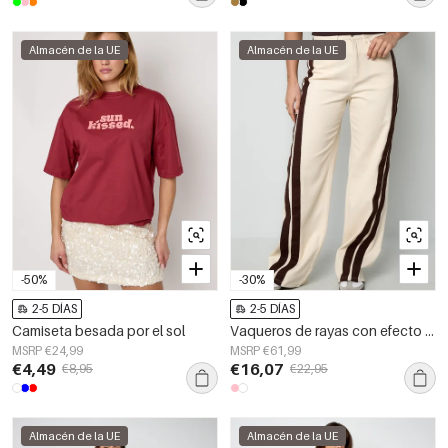
Almacén de la UE
Almacén de la UE
-50%
-30%
2-5 DÍAS
2-5 DÍAS
Camiseta besada por el sol
Vaqueros de rayas con efecto declaración
MSRP €24,99
MSRP €61,99
€4,49
€16,07
€8,95
€22,95
Almacén de la UE
Almacén de la UE