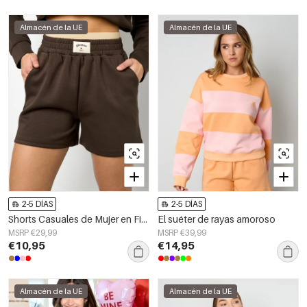
Almacén de la UE
Almacén de la UE
2-5 DÍAS
2-5 DÍAS
Shorts Casuales de Mujer en Fibra de Poliéster Tejida Sporty Color Sólido
El suéter de rayas amoroso
MSRP €29,99
MSRP €39,99
€10,95
€14,95
Almacén de la UE
Almacén de la UE