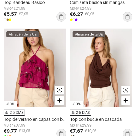
Top Bandeau Básico
Camiseta básica sin mangas
MSRP €21,99
MSRP €24,99
€5,57
€6,27
€7,95
€8,95
Almacén de la UE
Almacén de la UE
-30%
-30%
2-5 DÍAS
2-5 DÍAS
Top de verano en capas con bordado
Top con bucle en cascada
MSRP €37,99
MSRP €29,99
€9,77
€7,67
€13,95
€10,95