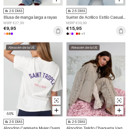
2-5 DÍAS
2-5 DÍAS
Blusa de manga larga a rayas
Suéter de Acrílico Estilo Casual con Patrón de Corazones Otoño/Invierno
MSRP €27,99
MSRP €39,99
€9,95
€15,95
+1
Almacén de la UE
Almacén de la UE
-50%
2-5 DÍAS
2-5 DÍAS
Algodón Camiseta Mujer Oversized Estampado Saint Tropez
Algodón Tejido Chaqueta Vaquera Mujer Casual Con Cordones