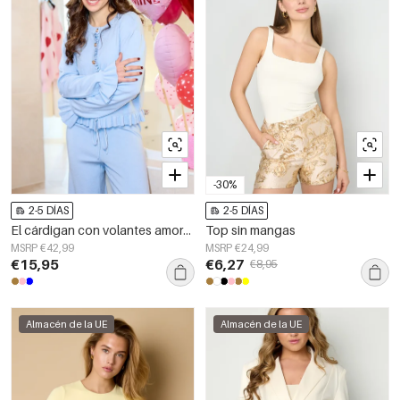
-30%
2-5 DÍAS
2-5 DÍAS
El cárdigan con volantes amorosos
Top sin mangas
MSRP €42,99
MSRP €24,99
€15,95
€6,27
€8,95
Almacén de la UE
Almacén de la UE