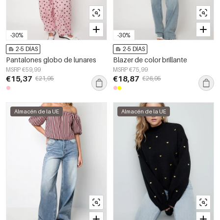
-30%
-30%
2-5 DÍAS
2-5 DÍAS
Pantalones globo de lunares
Blazer de color brillante
MSRP €59,99
MSRP €75,99
€15,37
€18,87
€21,95
€26,95
Almacén de la UE
Almacén de la UE