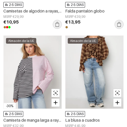
2-5 DÍAS
2-5 DÍAS
Camisetas de algodón a rayas, estilo casual, para todos los gustos.
Falda pantalón globo
MSRP €29,99
MSRP €39,99
€10,95
€13,95
Almacén de la UE
Almacén de la UE
-30%
2-5 DÍAS
2-5 DÍAS
Camiseta de manga larga a rayas con bloques
La blusa a cuadros
MSRP €32,99
MSRP €45,99