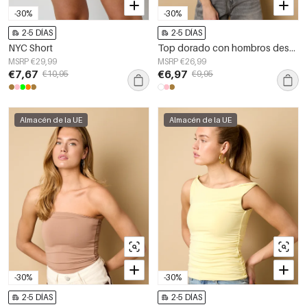
-30%
-30%
2-5 DÍAS
2-5 DÍAS
NYC Short
Top dorado con hombros descubiertos
MSRP €29,99
MSRP €26,99
€7,67
€6,97
€10,95
€9,95
Almacén de la UE
Almacén de la UE
-30%
-30%
2-5 DÍAS
2-5 DÍAS