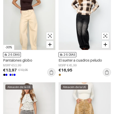
-30%
2-5 DÍAS
2-5 DÍAS
Pantalones globo
El suéter a cuadros peludo
MSRP €53,99
MSRP €45,99
€13,97
€16,95
€19,95
Almacén de la UE
Almacén de la UE