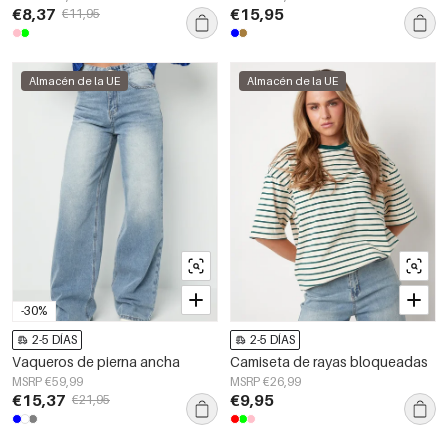
€8,37
€15,95
€11,95
Almacén de la UE
Almacén de la UE
-30%
2-5 DÍAS
2-5 DÍAS
Vaqueros de pierna ancha
Camiseta de rayas bloqueadas
MSRP €59,99
MSRP €26,99
€15,37
€9,95
€21,95