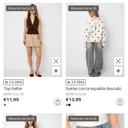
Almacén de la UE
Almacén de la UE
2-5 DÍAS
2-5 DÍAS
Top halter
Suéter con la espalda descubierta
MSRP €32,99
MSRP €39,99
€11,95
€13,95
Almacén de la UE
Almacén de la UE