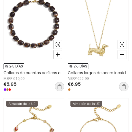
2-5 DÍAS
2-5 DÍAS
Collares de cuentas acrílicas con degradado de color, sencillos para el día a día, de la serie Simple. Joyería para mujer.
Collares largos de acero inoxidable con diseño de animales, sencillos, de la serie Daily Simple, joyería para mujer.
MSRP €19,99
MSRP €22,99
€5,95
€6,95
Almacén de la UE
Almacén de la UE