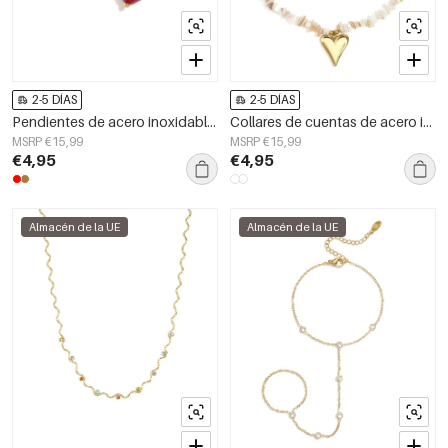
2-5 DÍAS
2-5 DÍAS
Pendientes de acero inoxidable con cuentas en forma de corazón, estilo casual para uso diario. Joyería femenina.
Collares de cuentas de acero inoxidable con forma de corazón, de la serie &quot;Vacaciones Diarias Románticas&quot; para mujer.
MSRP €15,99
MSRP €15,99
€4,95
€4,95
Almacén de la UE
Almacén de la UE