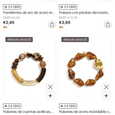
2-5 DÍAS
2-5 DÍAS
Pendientes de aro de acero inoxidable con diseño floral, de la serie Daily Simple, joyería para mujer.
Pulsera con piedras decorativas en forma de gota.
MSRP €9,99
MSRP €12,99
€2,95
€3,95
Almacén de la UE
Almacén de la UE
2-5 DÍAS
2-5 DÍAS
Pulseras de cuentas acrílicas, cuentas sencillas, serie sencilla diaria, joyería para mujer
Pulseras de acero inoxidable con cuentas, forma irregular, estilo casual, para uso diario, serie sencilla, joyería para mujer.