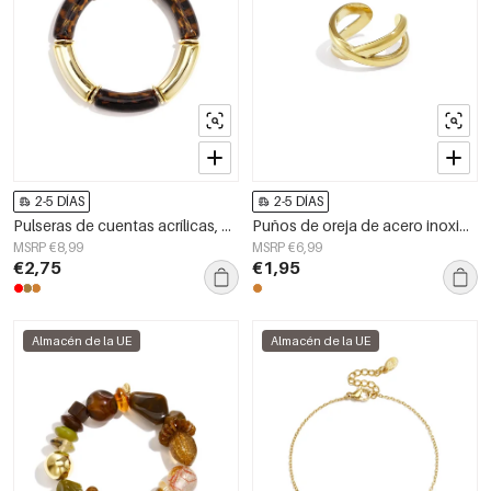
2-5 DÍAS
2-5 DÍAS
Pulseras de cuentas acrílicas, cuentas sencillas, serie sencilla diaria, joyería para mujer
Puños de oreja de acero inoxidable líneas Simple Daily Simple Series Joyería para mujer
MSRP €8,99
MSRP €6,99
€2,75
€1,95
Almacén de la UE
Almacén de la UE