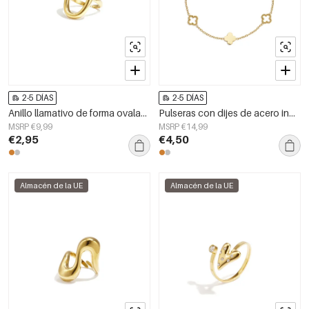
2-5 DÍAS
2-5 DÍAS
Anillo llamativo de forma ovalada y estilo minimalista.
Pulseras con dijes de acero inoxidable chapadas en oro de 14 quilates, serie Clover Simple Daily Simple, joyería para mujer
MSRP €9,99
MSRP €14,99
€2,95
€4,50
Almacén de la UE
Almacén de la UE