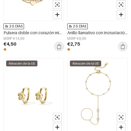
2-5 DÍAS
2-5 DÍAS
Pulsera doble con corazón minimalista y piedras de circonita
Anillo llamativo con incrustación de trébol
MSRP €14,99
MSRP €8,99
€4,50
€2,75
Almacén de la UE
Almacén de la UE