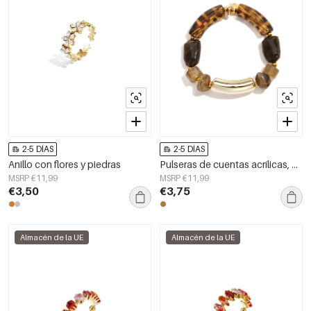
2-5 DÍAS
2-5 DÍAS
Anillo con flores y piedras
Pulseras de cuentas acrílicas, cuentas sencillas, serie sencilla diaria, joyería para mujer
MSRP €11,99
MSRP €11,99
€3,50
€3,75
Almacén de la UE
Almacén de la UE