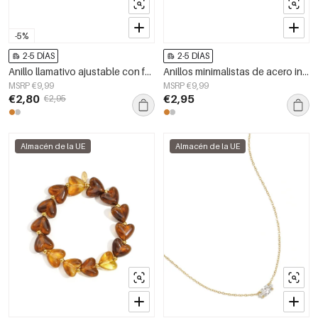
-5%
2-5 DÍAS
2-5 DÍAS
Anillo llamativo ajustable con forma ondulada
Anillos minimalistas de acero inoxidable chapados en oro de 14 quilates con forma de corazón, estilo casual y sencillo, para mujer.
MSRP €9,99
MSRP €9,99
€2,80
€2,95
€2,95
Almacén de la UE
Almacén de la UE