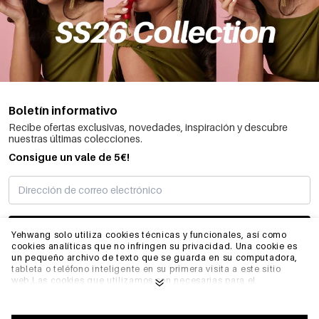
Boletín informativo
Recibe ofertas exclusivas, novedades, inspiración y descubre
nuestras últimas colecciones.
Consigue un vale de 5€!
SUSCRIBIRME
Yehwang solo utiliza cookies técnicas y funcionales, así como
cookies analíticas que no infringen su privacidad. Una cookie es
un pequeño archivo de texto que se guarda en su computadora,
tableta o teléfono inteligente en su primera visita a este sitio
INFORMACIÓN
web.Las cookies que utilizamos son necesarias para el
funcionamiento técnico del sitio web y su facilidad de uso.
Permiten que el sitio web funcione correctamente y recuerden,
por ejemplo, sus preferencias. También nos permiten optimizar