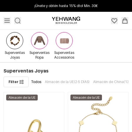
¡Únete y obtén hasta 15% dto! Mín. 30€
B2B WHOLESALER
Superventas
Superventas
Superventas
Joyas
Ropa
Accessorios
Superventas Joyas
Filter
Todos
Almacén de la UE(2-5 DÍAS)
Almacén de China(13+ 
Almacén de la UE
Almacén de la UE