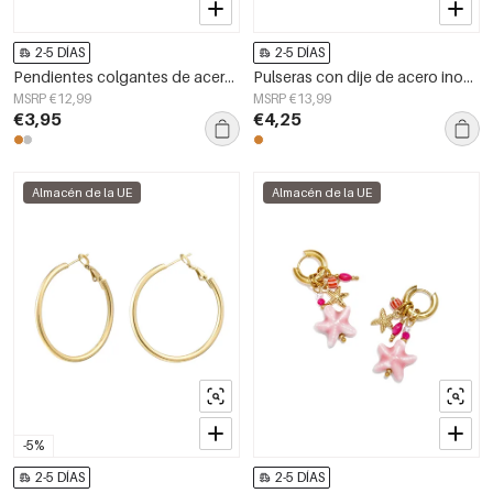
2-5 DÍAS
2-5 DÍAS
Pendientes colgantes de acero inoxidable con forma de corazón, sencillos, de la serie Daily Simple, joyería para mujer.
Pulseras con dije de acero inoxidable chapadas en oro de 14 quilates, diseño de corazón, estilo sencillo para uso diario, serie Simple. Joyería para mujer.
MSRP €12,99
MSRP €13,99
€3,95
€4,25
Almacén de la UE
Almacén de la UE
-5%
2-5 DÍAS
2-5 DÍAS