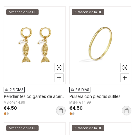
Almacén de la UE
Almacén de la UE
2-5 DÍAS
2-5 DÍAS
Pendientes colgantes de acero inoxidable con forma de pez, de la serie Daily Simple, joyería para mujer.
Pulsera con piedras sutiles
MSRP €14,99
MSRP €14,99
€4,50
€4,50
Almacén de la UE
Almacén de la UE