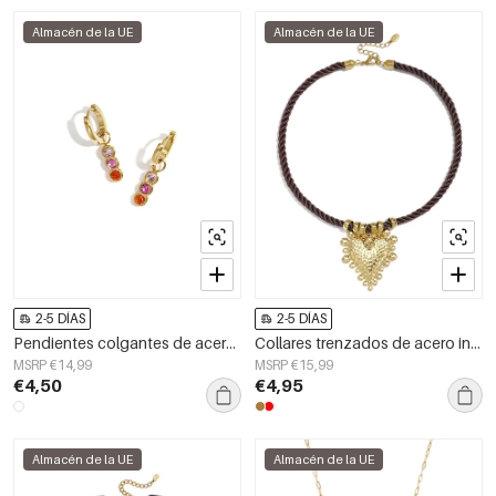
Almacén de la UE
Almacén de la UE
2-5 DÍAS
2-5 DÍAS
Pendientes colgantes de acero inoxidable con forma circular, estilo casual y sencillo para uso diario. Joyería para mujer.
Collares trenzados de acero inoxidable con forma de corazón, sencillos, de la serie Daily Simple para mujer.
MSRP €14,99
MSRP €15,99
€4,50
€4,95
Almacén de la UE
Almacén de la UE