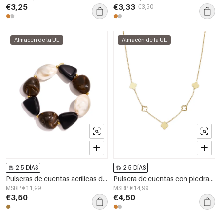
€3,25
€3,33
€3,50
Almacén de la UE
Almacén de la UE
2-5 DÍAS
2-5 DÍAS
Pulseras de cuentas acrílicas de forma irregular, sencillas, de la serie Simple Daily, joyería para mujer
Pulsera de cuentas con piedras de diferentes formas y colores.
MSRP €11,99
MSRP €14,99
€3,50
€4,50