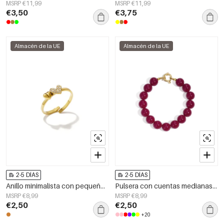
MSRP €11,99
MSRP €11,99
€3,50
€3,75
Almacén de la UE
Almacén de la UE
2-5 DÍAS
2-5 DÍAS
Anillo minimalista con pequeños corazones
Pulsera con cuentas medianas y cierre frontal de 12 mm.
MSRP €8,99
MSRP €8,99
€2,50
€2,50
+20