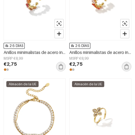
2-5 DÍAS
2-5 DÍAS
Anillos minimalistas de acero inoxidable, círculo sencillo, serie Daily Simple, joyería para mujer.
Anillos minimalistas de acero inoxidable con forma elíptica, estilo casual y sencillo para uso diario. Joyería para mujer.
MSRP €8,99
MSRP €8,99
€2,75
€2,75
Almacén de la UE
Almacén de la UE