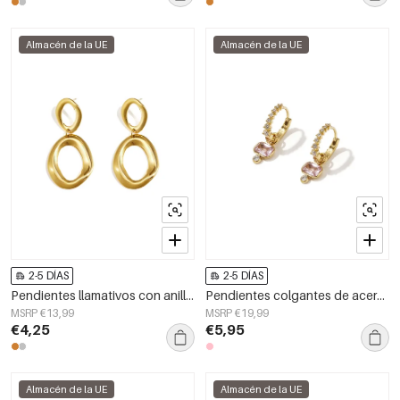
Almacén de la UE
Almacén de la UE
2-5 DÍAS
2-5 DÍAS
Pendientes llamativos con anillos orgánicos
Pendientes colgantes de acero inoxidable con forma geométrica, estilo casual y sencillo, de la serie de joyería para mujer.
MSRP €13,99
MSRP €19,99
€4,25
€5,95
Almacén de la UE
Almacén de la UE