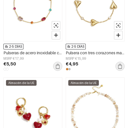
2-5 DÍAS
2-5 DÍAS
Pulseras de acero inoxidable con dijes de forma geométrica, sencillas, de la serie Daily Simple, joyería para mujer.
Pulsera con tres corazones macizos y piedras
MSRP €17,99
MSRP €15,99
€5,50
€4,95
Almacén de la UE
Almacén de la UE