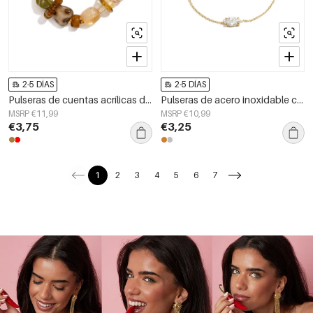
2-5 DÍAS
2-5 DÍAS
Pulseras de cuentas acrílicas de forma irregular, sencillas, de la serie Simple Daily, joyería para mujer
Pulseras de acero inoxidable con dijes en forma elíptica, sencillas para uso diario, de la serie Simple. Joyería para mujer.
MSRP €11,99
MSRP €10,99
€3,75
€3,25
1
2
3
4
5
6
7