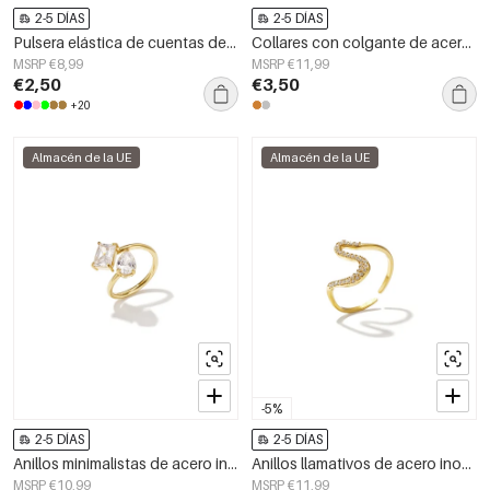
2-5 DÍAS
2-5 DÍAS
Pulsera elástica de cuentas de corazón
Collares con colgante de acero inoxidable con forma elíptica, sencillos, de la serie Daily Simple para mujer.
MSRP €8,99
MSRP €11,99
€2,50
€3,50
+20
Almacén de la UE
Almacén de la UE
-5%
2-5 DÍAS
2-5 DÍAS
Anillos minimalistas de acero inoxidable con forma elíptica, sencillos para uso diario, de la serie Simple. Joyería para mujer.
Anillos llamativos de acero inoxidable, línea Simple Daily Simple Series, joyería para mujer
MSRP €10,99
MSRP €11,99