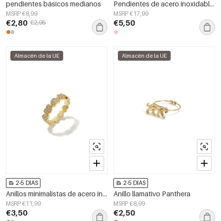
pendientes básicos medianos
Pendientes de acero inoxidable con cuentas y forma de estrella de mar, de la serie &quot;Vacaciones Diarias Románticas&quot; para mujer.
MSRP €8,99
MSRP €17,99
€2,80
€5,50
€2,95
Almacén de la UE
Almacén de la UE
2-5 DÍAS
2-5 DÍAS
Anillos minimalistas de acero inoxidable con forma de corazón, de la serie Daily Simple para mujer.
Anillo llamativo Panthera
MSRP €11,99
MSRP €8,99
€3,50
€2,50