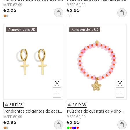
MSRP €7,99
MSRP €9,99
€2,25
€2,95
Almacén de la UE
Almacén de la UE
2-5 DÍAS
2-5 DÍAS
Pendientes colgantes de acero inoxidable con cruz, sencillos, de la serie Daily Simple, joyería para mujer.
Pulseras de cuentas de vidrio con diseño floral, estilo casual y sencillo para mujer.
MSRP €9,99
MSRP €9,99
€2,95
€2,95