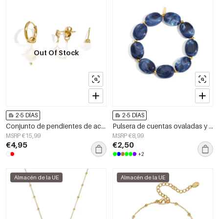
Out Of Stock
2-5 DÍAS
2-5 DÍAS
Conjunto de pendientes de acero inoxidable con forma geométrica, sencillos, de la serie Daily Simple, joyería para mujer.
Pulsera de cuentas ovaladas y doradas.
MSRP €15,99
MSRP €8,99
€4,95
€2,50
+2
Almacén de la UE
Almacén de la UE