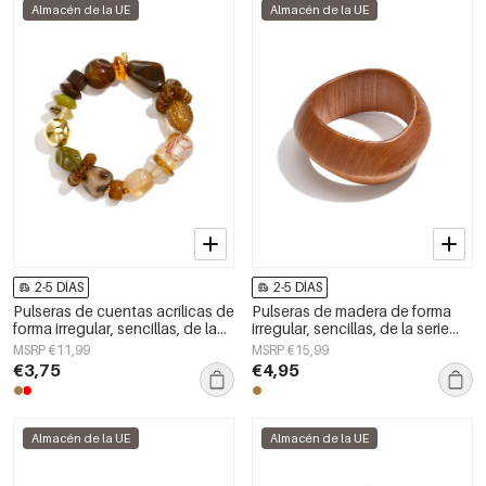
Almacén de la UE
Almacén de la UE
2-5 DÍAS
2-5 DÍAS
Pulseras de cuentas acrílicas de
Pulseras de madera de forma
forma irregular, sencillas, de la
irregular, sencillas, de la serie
serie Simple Daily, joyería para
Simple Daily, joyería para mujer
MSRP €11,99
MSRP €15,99
mujer
€3,75
€4,95
Almacén de la UE
Almacén de la UE