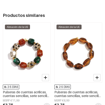
Productos similares
Almacén de la UE
Almacén de la UE
2-5 DÍAS
2-5 DÍAS
Pulseras de cuentas acrílicas,
Pulseras de cuentas acrílicas,
cuentas sencillas, serie sencilla
cuentas sencillas, serie sencilla
diaria, joyería para mujer
diaria, joyería para mujer
MSRP €11,99
MSRP €8,99
€3,75
€2,75