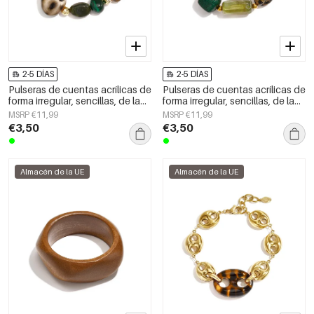
2-5 DÍAS
2-5 DÍAS
Pulseras de cuentas acrílicas de
Pulseras de cuentas acrílicas de
forma irregular, sencillas, de la
forma irregular, sencillas, de la
serie Simple Daily, joyería para
serie Simple Daily, joyería para
MSRP €11,99
MSRP €11,99
mujer
mujer
€3,50
€3,50
Almacén de la UE
Almacén de la UE