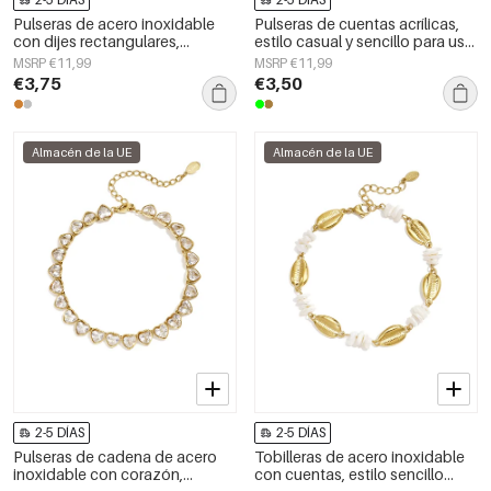
Pulseras de acero inoxidable
Pulseras de cuentas acrílicas,
con dijes rectangulares,
estilo casual y sencillo para uso
sencillas, de la serie Daily
diario, joyería para mujer.
MSRP €11,99
MSRP €11,99
Simple, joyería para mujer.
€3,75
€3,50
Almacén de la UE
Almacén de la UE
2-5 DÍAS
2-5 DÍAS
Pulseras de cadena de acero
Tobilleras de acero inoxidable
inoxidable con corazón,
con cuentas, estilo sencillo