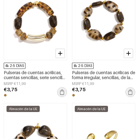
2-5 DÍAS
2-5 DÍAS
Pulseras de cuentas acrílicas,
Pulseras de cuentas acrílicas de
cuentas sencillas, serie sencilla
forma irregular, sencillas, de la
diaria, joyería para mujer
serie Simple Daily, joyería para
MSRP €11,99
MSRP €11,99
mujer
€3,75
€3,75
Almacén de la UE
Almacén de la UE