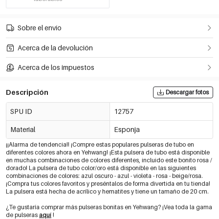
Sobre el envío
Acerca de la devolución
Acerca de los impuestos
Descripción
Descargar fotos
SPU ID
12757
Material
Esponja
¡¡Alarma de tendencia!! ¡Compre estas populares pulseras de tubo en
diferentes colores ahora en Yehwang! ¡Esta pulsera de tubo está disponible
en muchas combinaciones de colores diferentes, incluido este bonito rosa /
dorado! La pulsera de tubo color/oro está disponible en las siguientes
combinaciones de colores: azul oscuro - azul - violeta - rosa - beige/rosa.
¡Compra tus colores favoritos y preséntalos de forma divertida en tu tienda!
La pulsera está hecha de acrílico y hematites y tiene un tamaño de 20 cm.
¿Te gustaría comprar más pulseras bonitas en Yehwang? ¡Vea toda la gama
de pulseras
aquí
!