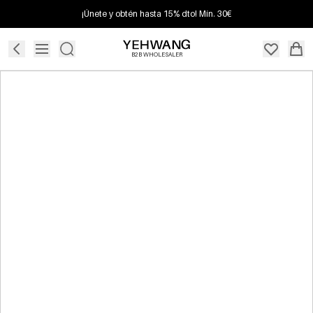
¡Únete y obtén hasta 15% dto! Mín. 30€
B2B WHOLESALER