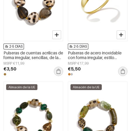
2-5 DÍAS
2-5 DÍAS
Pulseras de cuentas acrílicas de
Pulseras de acero inoxidable
forma irregular, sencillas, de la
con forma irregular, estilo
serie Simple Daily, joyería para
sencillo para uso diario, serie
MSRP €11,99
MSRP €17,99
mujer
Simple. Joyería para mujer.
€3,50
€5,50
Almacén de la UE
Almacén de la UE