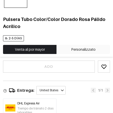
Pulsera Tubo Color/Color Dorado Rosa Pálido
Acrílico
2-5 DÍAS
Venta al por mayor
Personalizzato
ADD
Entrega:
1/1
United States
DHL Express Air
Tiempo de tránsito 2 días
laborables