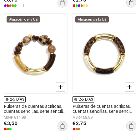
+1
Almacén de la UE
Almacén de la UE
2-5 DÍAS
2-5 DÍAS
Pulseras de cuentas acrílicas,
Pulseras de cuentas acrílicas,
cuentas sencillas, serie sencilla
cuentas sencillas, serie sencilla
diaria, joyería para mujer
diaria, joyería para mujer
MSRP €11,99
MSRP €8,99
€3,50
€2,75