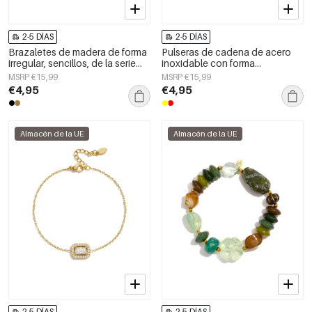
2-5 DÍAS
2-5 DÍAS
Brazaletes de madera de forma
Pulseras de cadena de acero
irregular, sencillos, de la serie
inoxidable con forma
Daily Simple, joyería para mujer
geométrica, sencillas, de la serie
MSRP €15,99
MSRP €15,99
Daily Simple, joyería para mujer.
€4,95
€4,95
Almacén de la UE
Almacén de la UE
2-5 DÍAS
2-5 DÍAS