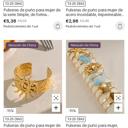
13-25 DÍAS
13-25 DÍAS
Pulseras de puño para mujer de
Pulseras de puño para mujer de
la serie Simple, de forma
acero inoxidable, impermeables,
irregular, de acero inoxidable,
color dorado, con diseño de
€5,38
€2,96
€6,33
€3,48
resistentes al agua, color
flechas.
Pedido mínimo de 1 ud.
Pedido mínimo de 1 ud.
dorado y con circonitas.
Almacén de China
Almacén de China
-15%
-15%
13-25 DÍAS
13-25 DÍAS
Pulseras de puño para mujer de
Pulseras de puño para mujer,