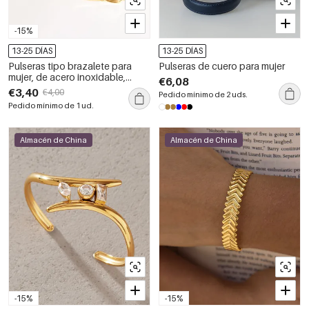
-15%
13-25 DÍAS
13-25 DÍAS
Pulseras tipo brazalete para
Pulseras de cuero para mujer
mujer, de acero inoxidable,
€6,08
impermeables, color dorado,
€3,40
€4,00
Pedido mínimo de 2 uds.
con forma geométrica sencilla.
Pedido mínimo de 1 ud.
Almacén de China
Almacén de China
-15%
-15%