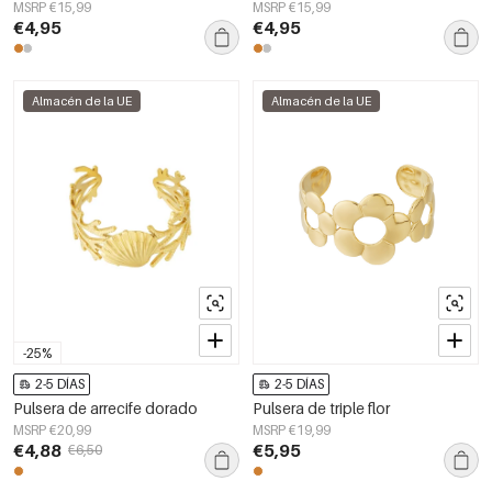
MSRP €15,99
MSRP €15,99
€4,95
€4,95
Almacén de la UE
Almacén de la UE
-25%
2-5 DÍAS
2-5 DÍAS
Pulsera de arrecife dorado
Pulsera de triple flor
MSRP €20,99
MSRP €19,99
€4,88
€5,95
€6,50