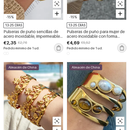
-15%
-15%
13-25 DÍAS
13-25 DÍAS
Pulseras de puño sencillas de
Pulseras de puño para mujer de
acero inoxidable, impermeables,
acero inoxidable con forma
de color dorado y con
lineal, impermeables, de color
€2,35
€4,69
€2,76
€5,52
circonitas para mujer.
dorado y con circonitas.
Pedido mínimo de 1 ud.
Pedido mínimo de 1 ud.
Almacén de China
Almacén de China