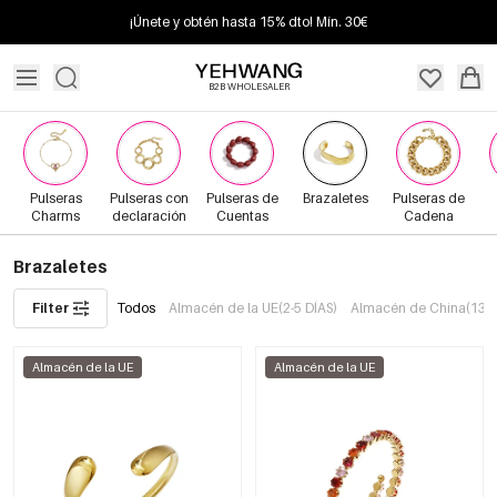
¡Únete y obtén hasta 15% dto! Mín. 30€
B2B WHOLESALER
Pulseras
Pulseras con
Pulseras de
Brazaletes
Pulseras de
Charms
declaración
Cuentas
Cadena
Brazaletes
Filter
Todos
Almacén de la UE(2-5 DÍAS)
Almacén de China(13+ 
Almacén de la UE
Almacén de la UE