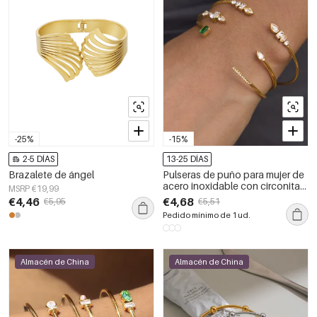
-25%
-15%
2-5 DÍAS
13-25 DÍAS
Brazalete de ángel
Pulseras de puño para mujer de
acero inoxidable con circonitas,
MSRP €19,99
resistentes al agua y con forma
€4,46
€4,68
€5,95
€5,51
geométrica, color dorado.
Pedido mínimo de 1 ud.
Almacén de China
Almacén de China