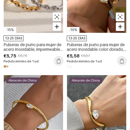
-15%
-15%
13-25 DÍAS
13-25 DÍAS
Pulseras de puño para mujer de
Pulseras de puño para mujer de
acero inoxidable, impermeables,
acero inoxidable color dorado,
color dorado y con circonitas,
impermeables, con diseño
€5,75
€5,58
€6,76
€6,57
con diseño sencillo de giro.
sencillo de gotas.
Pedido mínimo de 1 ud.
Pedido mínimo de 1 ud.
Almacén de China
Almacén de China