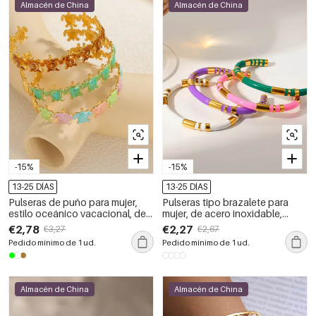
Almacén de China
Almacén de China
-15%
-15%
13-25 DÍAS
13-25 DÍAS
Pulseras de puño para mujer,
Pulseras tipo brazalete para
estilo oceánico vacacional, de
mujer, de acero inoxidable,
acero inoxidable esmaltado,
impermeables y de color
€2,78
€2,27
€3,27
€2,67
impermeables, color dorado.
dorado.
Pedido mínimo de 1 ud.
Pedido mínimo de 1 ud.
Almacén de China
Almacén de China