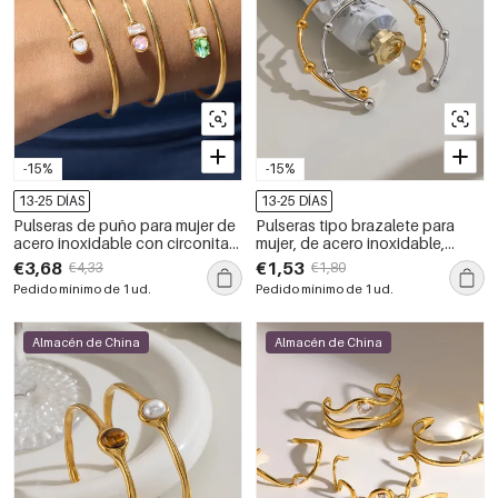
-15%
-15%
13-25 DÍAS
13-25 DÍAS
Pulseras de puño para mujer de
Pulseras tipo brazalete para
acero inoxidable con circonitas,
mujer, de acero inoxidable,
resistentes al agua y con forma
impermeables y de color
€3,68
€1,53
€4,33
€1,80
geométrica sencilla, color
dorado.
Pedido mínimo de 1 ud.
Pedido mínimo de 1 ud.
dorado.
Almacén de China
Almacén de China