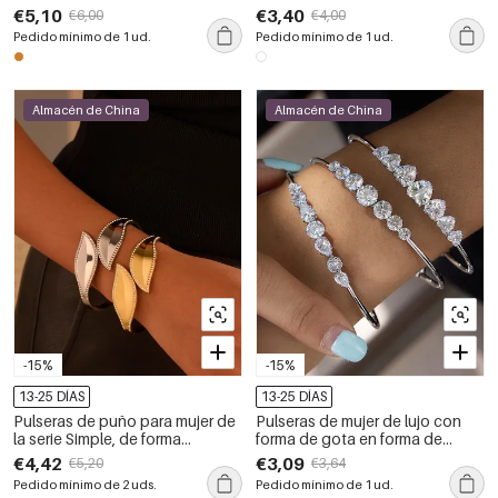
agua, color dorado, con forma
con diseño floral, color dorado.
€5,10
€3,40
€6,00
€4,00
de corazón.
Pedido mínimo de 1 ud.
Pedido mínimo de 1 ud.
Almacén de China
Almacén de China
-15%
-15%
13-25 DÍAS
13-25 DÍAS
Pulseras de puño para mujer de
Pulseras de mujer de lujo con
la serie Simple, de forma
forma de gota en forma de
irregular, de acero inoxidable,
corazón, de acero inoxidable,
€4,42
€3,09
€5,20
€3,64
impermeables y de color
impermeables y con circonitas.
Pedido mínimo de 2 uds.
Pedido mínimo de 1 ud.
dorado.