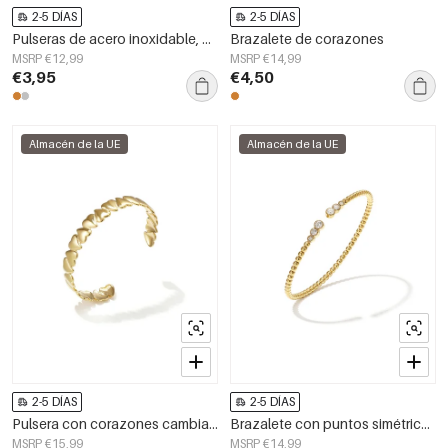
2-5 DÍAS
2-5 DÍAS
Pulseras de acero inoxidable, modelos sencillos para uso diario, de la serie Simple. Joyería para mujer.
Brazalete de corazones
MSRP €12,99
MSRP €14,99
€3,95
€4,50
Almacén de la UE
Almacén de la UE
2-5 DÍAS
2-5 DÍAS
Pulsera con corazones cambiantes
Brazalete con puntos simétricos y extremos detallados
MSRP €15,99
MSRP €14,99