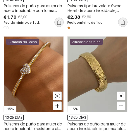
Pulseras de puño para mujer de
Pulseras tipo brazalete Sweet
acero inoxidable con forma
Heart de acero inoxidable,
geométrica, impermeables y de
impermeables y de color dorado
€1,70
€2,38
€2,00
€2,80
color dorado.
para mujer.
Pedido mínimo de 1 ud.
Pedido mínimo de 1 ud.
Almacén de China
Almacén de China
-15%
-15%
13-25 DÍAS
13-25 DÍAS
Pulseras de puño para mujer de
Pulseras de puño para mujer de
acero inoxidable resistente al
acero inoxidable impermeables