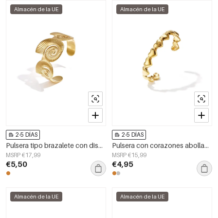
Almacén de la UE
Almacén de la UE
2-5 DÍAS
2-5 DÍAS
Pulsera tipo brazalete con diseño de conchas en espiral.
Pulsera con corazones abollados
MSRP €17,99
MSRP €15,99
€5,50
€4,95
Almacén de la UE
Almacén de la UE