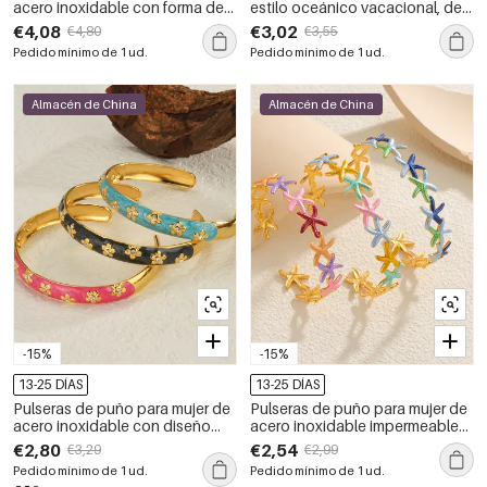
acero inoxidable con forma de
estilo oceánico vacacional, de
sol, impermeables y de color
acero inoxidable esmaltado,
€4,08
€3,02
€4,80
€3,55
dorado.
impermeables, color dorado.
Pedido mínimo de 1 ud.
Pedido mínimo de 1 ud.
Almacén de China
Almacén de China
-15%
-15%
13-25 DÍAS
13-25 DÍAS
Pulseras de puño para mujer de
Pulseras de puño para mujer de
acero inoxidable con diseño
acero inoxidable impermeables
floral esmaltado retro de la serie
con diseño de estrella de mar
€2,80
€2,54
€3,29
€2,99
clásica, resistentes al agua.
estilo vacaciones oceánicas
Pedido mínimo de 1 ud.
Pedido mínimo de 1 ud.