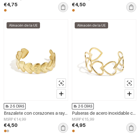
€4,75
€4,50
Almacén de la UE
Almacén de la UE
2-5 DÍAS
2-5 DÍAS
Brazalete con corazones a rayas
Pulseras de acero inoxidable con forma de corazón, estilo casual y sencillo para mujer.
MSRP €14,99
MSRP €15,99
€4,50
€4,95