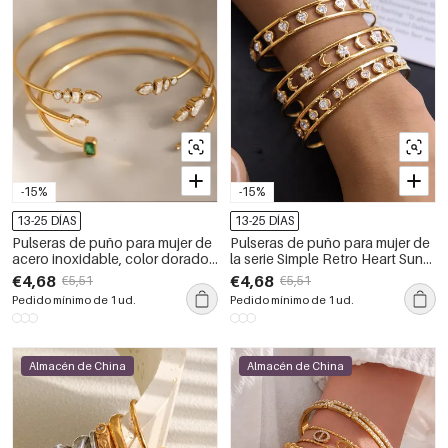
-15%
-15%
13-25 DÍAS
13-25 DÍAS
Pulseras de puño para mujer de
Pulseras de puño para mujer de
acero inoxidable, color dorado,
la serie Simple Retro Heart Sun
resistentes al agua, con
Moon de acero inoxidable,
€4,68
€4,68
€5,51
€5,51
circonitas y forma irregular, de la
impermeables, color dorado y
Pedido mínimo de 1 ud.
Pedido mínimo de 1 ud.
serie Simple.
con circonitas.
Almacén de China
Almacén de China