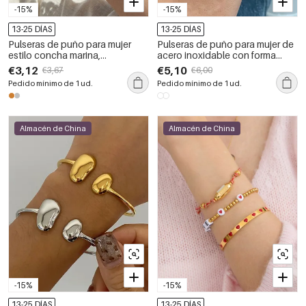
-15%
-15%
13-25 DÍAS
13-25 DÍAS
Pulseras de puño para mujer
Pulseras de puño para mujer de
estilo concha marina,
acero inoxidable con forma
impermeables, de acero
geométrica, resistentes al agua,
€3,12
€5,10
€3,67
€6,00
inoxidable y color dorado.
color dorado y con piedras
Pedido mínimo de 1 ud.
Pedido mínimo de 1 ud.
naturales.
Almacén de China
Almacén de China
-15%
-15%
13-25 DÍAS
13-25 DÍAS