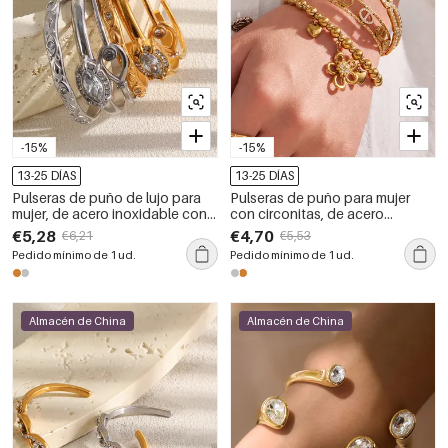
-15%
-15%
13-25 DÍAS
13-25 DÍAS
Pulseras de puño de lujo para
Pulseras de puño para mujer
mujer, de acero inoxidable con
con circonitas, de acero
forma elíptica, resistentes al
inoxidable, color dorado, con
€5,28
€4,70
€6,21
€5,53
agua y de color dorado con
forma geométrica de flor y
Pedido mínimo de 1 ud.
Pedido mínimo de 1 ud.
circonitas.
resistentes al agua.
Almacén de China
Almacén de China