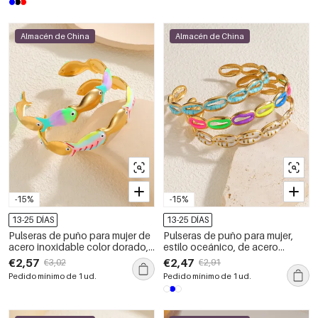
Almacén de China
Almacén de China
-15%
-15%
13-25 DÍAS
13-25 DÍAS
Pulseras de puño para mujer de
Pulseras de puño para mujer,
acero inoxidable color dorado,
estilo oceánico, de acero
estilo vacaciones oceánico,
inoxidable esmaltado,
€2,57
€2,47
€3,02
€2,91
con diseño de peces
impermeables, color dorado.
Pedido mínimo de 1 ud.
Pedido mínimo de 1 ud.
esmaltados.