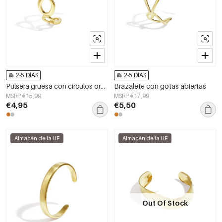
2-5 DÍAS
2-5 DÍAS
Pulsera gruesa con círculos orgánicos
Brazalete con gotas abiertas
MSRP €15,99
MSRP €17,99
€4,95
€5,50
Almacén de la UE
Almacén de la UE
Out Of Stock