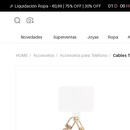
01
D
06
H
🎉 Liquidación Ropa – €0,99 | 75% OFF | 30% OFF
Novedades
Súperventas
Joyas
Ropa
A
HOME
/
Accesorios
/
Accesorios para Teléfono
/
Cables T