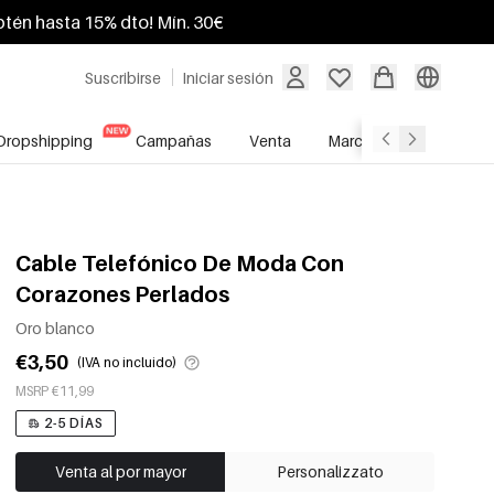
btén hasta 15% dto! Mín. 30€
Suscribirse
Iniciar sesión
Dropshipping
Campañas
Venta
Marcas
Servicio A
Cable Telefónico De Moda Con
Corazones Perlados
Oro blanco
€3,50
(IVA no incluido)
MSRP €11,99
2-5 DÍAS
Venta al por mayor
Personalizzato