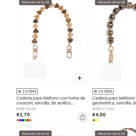
Almacén de la UE
Almacén de la UE
2-5 DÍAS
2-5 DÍAS
Cadena para teléfono con forma de
Cadena para teléfono
corazón, sencilla, de acrílico,
geométrica, sencilla, de
accesorio diario.
accesorio de uso diari
MSRP €8,99
MSRP €14,99
€2,75
€4,50
Almacén de la UE
Almacén de la UE