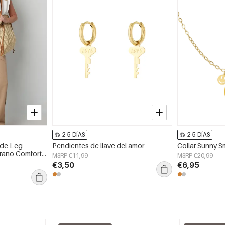
2-5 DÍAS
2-5 DÍAS
ide Leg
Pendientes de llave del amor
Collar Sunny S
erano Comfort
MSRP €11,99
MSRP €20,99
€3,50
€6,95