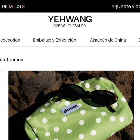
08
M
08
S
✨
¡Únete y o
B2B WHOLESALER
ccesorios
Embalaje y Exhibición
Almacén de China
elefónicos