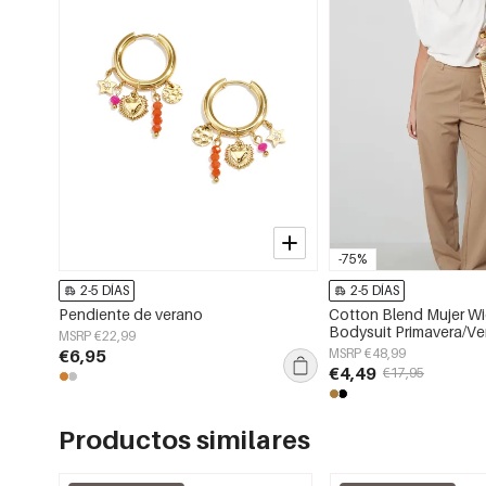
-75%
2-5 DÍAS
2-5 DÍAS
Pendiente de verano
Cotton Blend Mujer W
Bodysuit Primavera/V
MSRP €22,99
Fit
€6,95
MSRP €48,99
€4,49
€17,95
Productos similares