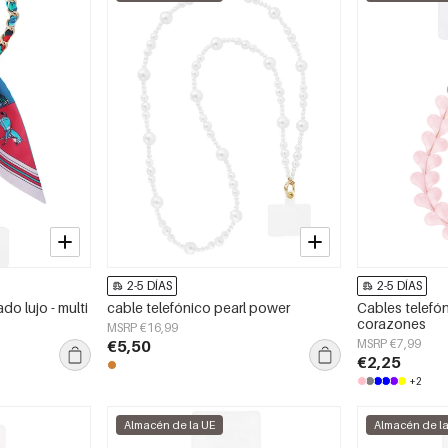
2-5 DÍAS
2-5 DÍAS
do lujo - multi
cable telefónico pearl power
Cables telef
corazones
MSRP €16,99
€5,50
MSRP €7,99
€2,25
+2
Almacén de la UE
Almacén de l