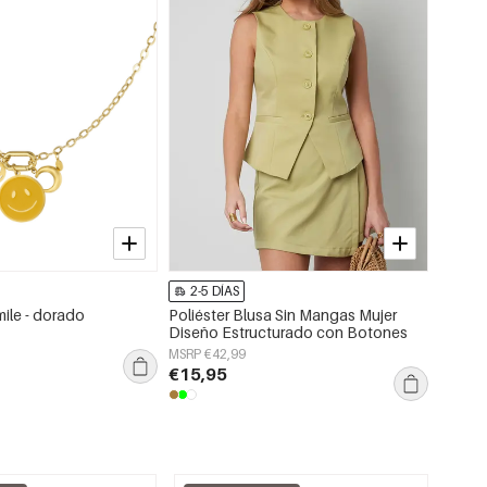
-87%
2-5 DÍAS
2-5 
mile - dorado
Poliéster Blusa Sin Mangas Mujer
Camisa
Diseño Estructurado con Botones
de Pol
MSRP €42,99
MSRP €
€15,95
€0,99