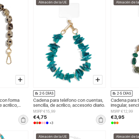
Almacén de la UE
Almacén de l
2-5 DÍAS
2-5 DÍAS
 con forma
Cadena para teléfono con cuentas,
Cadena para t
 acrílico,
sencilla, de acrílico, accesorio diario.
irregular, senci
o.
accesorio de u
MSRP €15,99
MSRP €12,99
€4,75
€3,95
+3
Almacén de la UE
Almacén de l