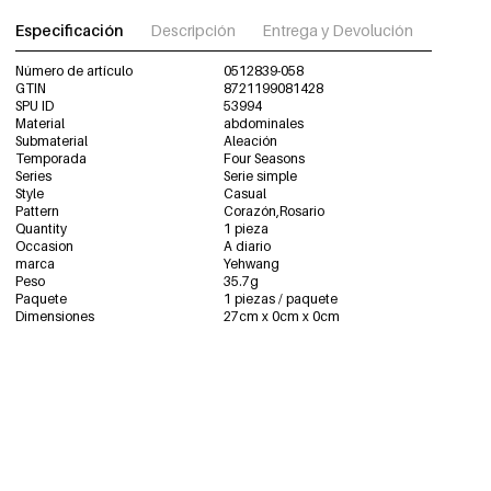
Especificación
Descripción
Entrega y Devolución
Descar
Número de artículo
0512839-058
GTIN
8721199081428
SPU ID
53994
Material
abdominales
Submaterial
Aleación
Temporada
Four Seasons
Series
Serie simple
Style
Casual
Pattern
Corazón,Rosario
Quantity
1 pieza
Occasion
A diario
marca
Yehwang
Peso
35.7g
Paquete
1 piezas / paquete
Dimensiones
27cm x 0cm x 0cm