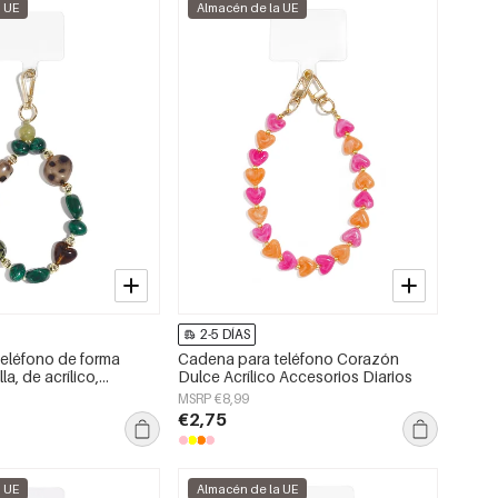
a UE
Almacén de la UE
2-5 DÍAS
eléfono de forma
Cadena para teléfono Corazón
lla, de acrílico,
Dulce Acrílico Accesorios Diarios
so diario.
MSRP €8,99
€2,75
a UE
Almacén de la UE