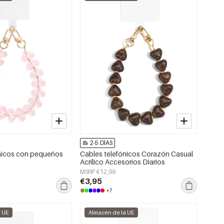
2-5 DÍAS
ónicos con pequeños
Cables telefónicos Corazón Casual
Acrílico Accesorios Diarios
MSRP €12,99
€3,95
+7
a UE
Almacén de la UE