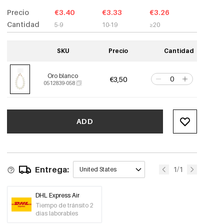
Precio
€3.40
€3.33
€3.26
Cantidad
5-9
10-19
≥20
SKU
Precio
Cantidad
Oro blanco
€3,50
0512839-058
ADD
Entrega:
1/1
United States
DHL Express Air
Tiempo de tránsito 2
días laborables