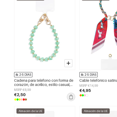
2-5 DÍAS
2-5 DÍAS
Cadena para teléfono con forma de
Cable telefónico satina
corazón, de acrílico, estilo casual,
MSRP €14,99
para uso diario.
MSRP €8,99
€4,95
€2,50
Almacén de la UE
Almacén de la UE