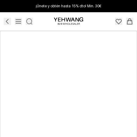
¡Únete y obtén hasta 15% dto! Mín. 30€
B2B WHOLESALER