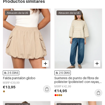
Productos similares
Almacén de la UE
Almacén de la UE
2-5 DÍAS
2-5 DÍAS
Falda pantalón globo
Suéteres de punto de fibra de
poliéster (poliéster) con rayas,
MSRP €39,99
ropa casual de otoño/invierno
€13,95
MSRP €42,99
€14,95