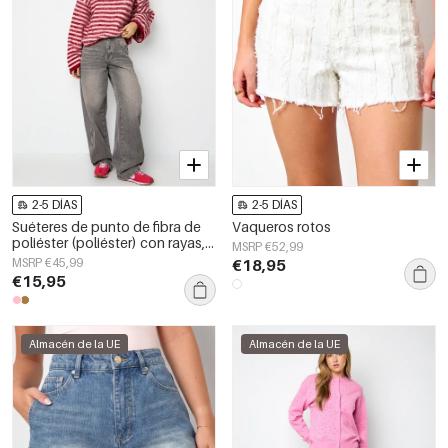
2-5 DÍAS
2-5 DÍAS
Suéteres de punto de fibra de
Vaqueros rotos
poliéster (poliéster) con rayas,
MSRP €52,99
ropa de otoño/invierno
MSRP €45,99
€18,95
€15,95
Almacén de la UE
Almacén de la UE