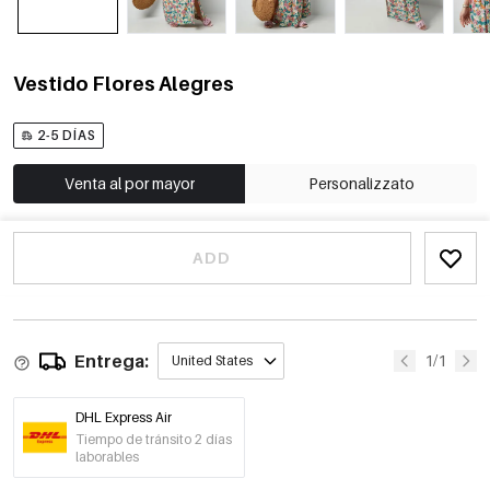
Vestido Flores Alegres
2-5 DÍAS
Venta al por mayor
Personalizzato
ADD
Entrega:
1/1
United States
DHL Express Air
Tiempo de tránsito 2 días
laborables