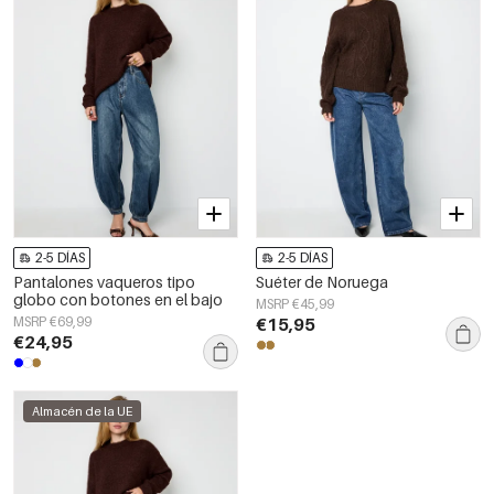
2-5 DÍAS
2-5 DÍAS
Pantalones vaqueros tipo
Suéter de Noruega
globo con botones en el bajo
MSRP €45,99
MSRP €69,99
€15,95
€24,95
Almacén de la UE