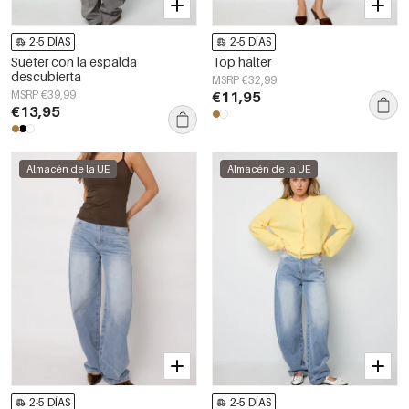
2-5 DÍAS
2-5 DÍAS
Suéter con la espalda
Top halter
descubierta
MSRP €32,99
MSRP €39,99
€11,95
€13,95
Almacén de la UE
Almacén de la UE
2-5 DÍAS
2-5 DÍAS