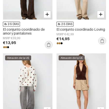
2-5 DÍAS
2-5 DÍAS
El conjunto coordinado de
El conjunto coordinado Loving
amor y pantalones
MSRP €42,99
MSRP €39,99
€14,95
€13,95
Almacén de la UE
Almacén de la UE