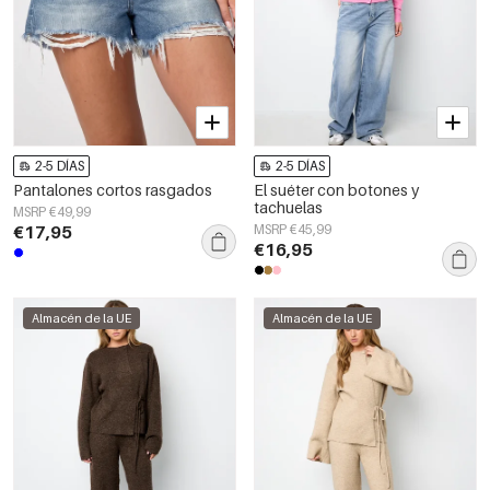
2-5 DÍAS
2-5 DÍAS
Pantalones cortos rasgados
El suéter con botones y
tachuelas
MSRP €49,99
€17,95
MSRP €45,99
€16,95
Almacén de la UE
Almacén de la UE