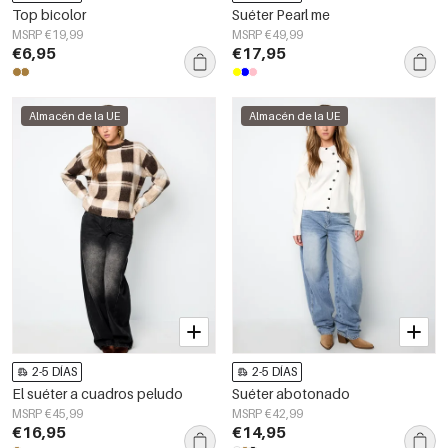
Top bicolor
Suéter Pearl me
MSRP €19,99
MSRP €49,99
€6,95
€17,95
Almacén de la UE
Almacén de la UE
2-5 DÍAS
2-5 DÍAS
El suéter a cuadros peludo
Suéter abotonado
MSRP €45,99
MSRP €42,99
€16,95
€14,95