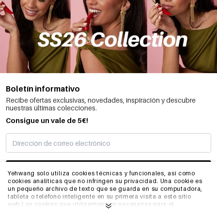
Boletín informativo
Recibe ofertas exclusivas, novedades, inspiración y descubre
nuestras últimas colecciones.
Consigue un vale de 5€!
SUSCRIBIRME
Yehwang solo utiliza cookies técnicas y funcionales, así como
cookies analíticas que no infringen su privacidad. Una cookie es
un pequeño archivo de texto que se guarda en su computadora,
tableta o teléfono inteligente en su primera visita a este sitio
INFORMACIÓN
web.Las cookies que utilizamos son necesarias para el
funcionamiento técnico del sitio web y su facilidad de uso.