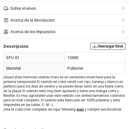
Sobre el envío
Acerca de la devolución
Acerca de los impuestos
Descripción
Descargar fotos
SPU ID
13665
Material
Poliéster
¡Guau! ¡Este hermoso vestido maxi es un verdadero must-have para la
próxima temporada! El vestido en color verde con rojo, naranja y blanco es
perfecto para los días de verano y se puede llevar tanto en una fiesta como
en la playa! El vestido está muy bien ajustado y tiene una manga corta y
flexible. Es muy agradable usar este vestido con aretes llamativos coloridos
para un look completo. El vestido está fabricado en 100% poliéster y está
disponible en las tallas: S - M - L.
¡Vea la colección completa de ropa Yehwang
aquí
y compre sus favoritos!