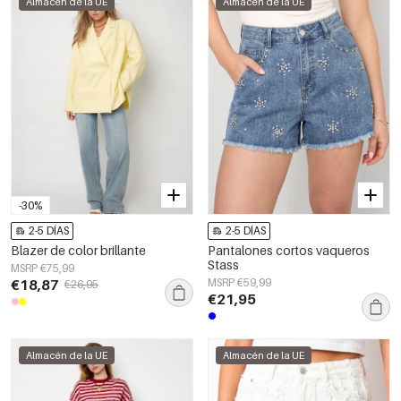
Almacén de la UE
Almacén de la UE
-30%
2-5 DÍAS
2-5 DÍAS
Blazer de color brillante
Pantalones cortos vaqueros
Stass
MSRP €75,99
€18,87
MSRP €59,99
€26,95
€21,95
Almacén de la UE
Almacén de la UE