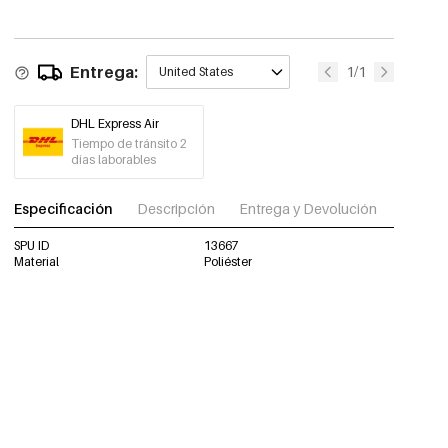
Entrega:
1/1
United States
DHL Express Air
Tiempo de tránsito 2
días laborables
Especificación
Descripción
Entrega y Devolución
Descar
SPU ID
13667
Material
Poliéster