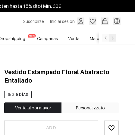
btén hasta 15% dto! Mín. 30€
Suscribirse
Iniciar sesión
Dropshipping
Campañas
Venta
Marcas
Servicio A
Vestido Estampado Floral Abstracto
Entallado
2-5 DÍAS
Venta al por mayor
Personalizzato
ADD