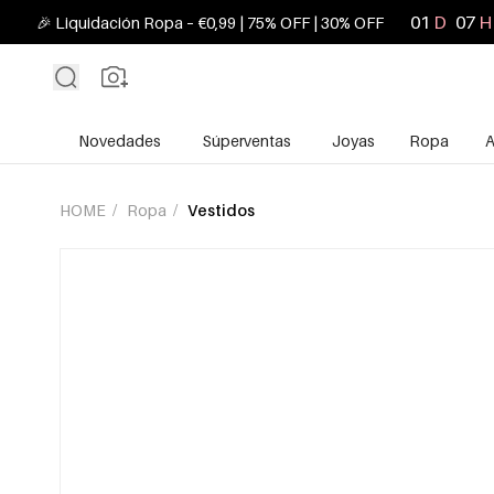
01
D
07
H
🎉 Liquidación Ropa – €0,99 | 75% OFF | 30% OFF
Novedades
Súperventas
Joyas
Ropa
A
HOME
/
Ropa
/
Vestidos