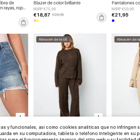
ibra de
Blazer de color brillante
Pantalones co
on rayas, ropa
MSRP €75,99
MSRP €59,99
rno
€18,87
€21,95
€26,95
Almacén de la UE
Almacén de l
as y funcionales, así como cookies analíticas que no infringen 
2-5 DÍAS
2-5 DÍAS
rda en su computadora, tableta o teléfono inteligente en su pri
sgados
El conjunto coordinado de amor y
El conjunto c
as para el funcionamiento técnico del sitio web y su facilidad d