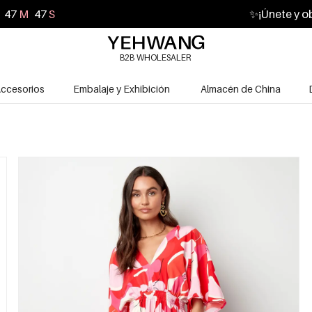
47
M
45
S
✨
¡Únete y o
B2B WHOLESALER
ccesorios
Embalaje y Exhibición
Almacén de China