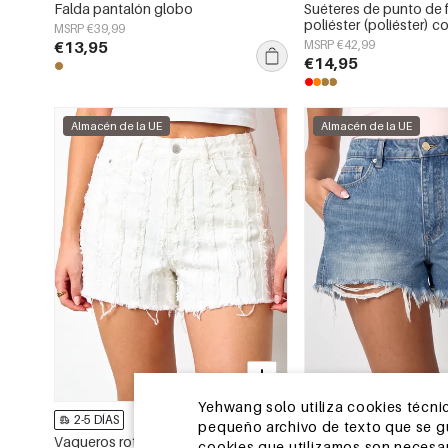
Falda pantalón globo
Suéteres de punto de f
poliéster (poliéster) c
MSRP €39,99
casual de otoño/invie
€13,95
MSRP €42,99
€14,95
Almacén de la UE
Almacén de la UE
Yehwang solo utiliza cookies técnic
2-5 DÍAS
2-5 DÍAS
pequeño archivo de texto que se gua
Vaqueros rotos
Pantalones cortos ra
cookies que utilizamos son necesari