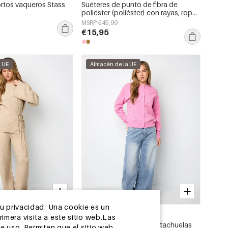
rtos vaqueros Stass
Suéteres de punto de fibra de
poliéster (poliéster) con rayas, ropa
de otoño/invierno
MSRP €45,99
€15,95
a UE
Almacén de la UE
su privacidad. Una cookie es un
2-5 DÍAS
mera visita a este sitio web.Las
oordinado Loving
El suéter con botones y tachuelas
e uso. Permiten que el sitio web