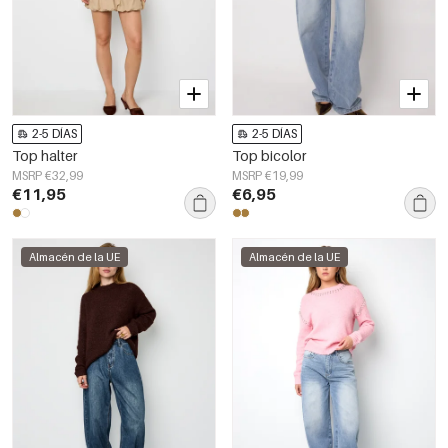
2-5 DÍAS
2-5 DÍAS
Top halter
Top bicolor
MSRP €32,99
MSRP €19,99
€11,95
€6,95
Almacén de la UE
Almacén de la UE