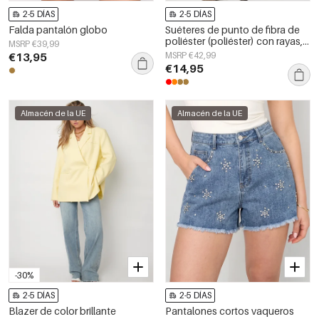
2-5 DÍAS
2-5 DÍAS
Falda pantalón globo
Suéteres de punto de fibra de
poliéster (poliéster) con rayas,
MSRP €39,99
ropa casual de otoño/invierno
€13,95
MSRP €42,99
€14,95
Almacén de la UE
Almacén de la UE
-30%
2-5 DÍAS
2-5 DÍAS
Blazer de color brillante
Pantalones cortos vaqueros