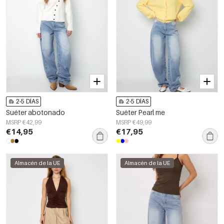
2-5 DÍAS
2-5 DÍAS
Suéter abotonado
Suéter Pearl me
MSRP €42,99
MSRP €49,99
€14,95
€17,95
Almacén de la UE
Almacén de la UE