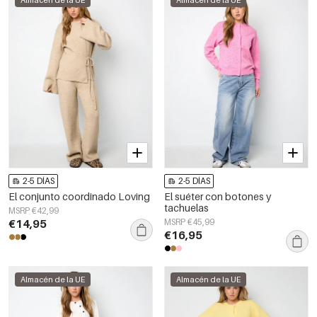
Almacén de la UE
Almacén de la UE
2-5 DÍAS
2-5 DÍAS
El conjunto coordinado Loving
El suéter con botones y
tachuelas
MSRP €42,99
€14,95
MSRP €45,99
€16,95
Almacén de la UE
Almacén de la UE