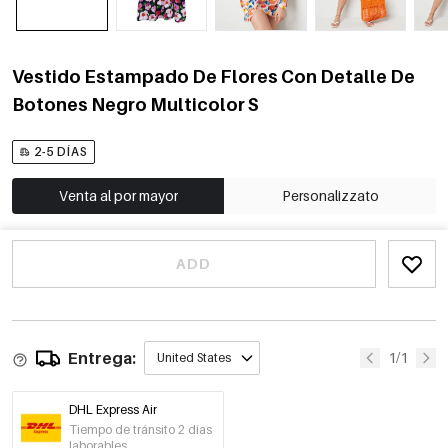
Vestido Estampado De Flores Con Detalle De
Botones Negro Multicolor S
2-5 DÍAS
Venta al por mayor
Personalizzato
ADD
Entrega:
1/1
United States
DHL Express Air
Tiempo de tránsito 2 días
laborables