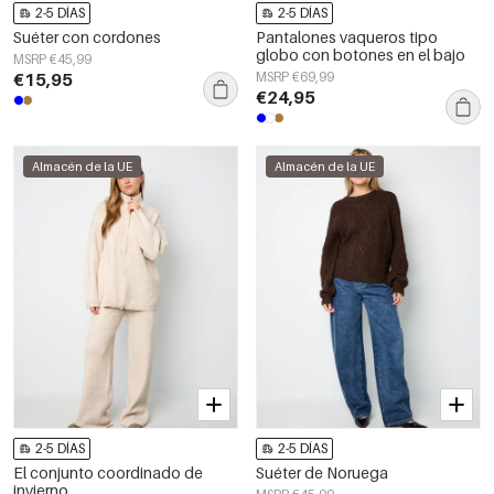
2-5 DÍAS
2-5 DÍAS
Suéter con cordones
Pantalones vaqueros tipo
globo con botones en el bajo
MSRP €45,99
€15,95
MSRP €69,99
€24,95
Almacén de la UE
Almacén de la UE
2-5 DÍAS
2-5 DÍAS
El conjunto coordinado de
Suéter de Noruega
invierno