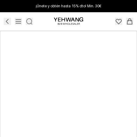
¡Únete y obtén hasta 15% dto! Mín. 30€
B2B WHOLESALER