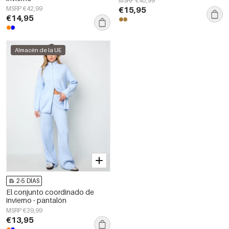
MSRP €45,99
MSRP €42,99
€15,95
€14,95
Almacén de la UE
2-5 DÍAS
El conjunto coordinado de
invierno - pantalón
MSRP €39,99
€13,95