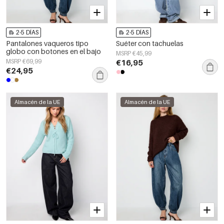
2-5 DÍAS
2-5 DÍAS
Pantalones vaqueros tipo
Suéter con tachuelas
globo con botones en el bajo
MSRP €45,99
MSRP €69,99
€16,95
€24,95
Almacén de la UE
Almacén de la UE