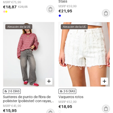
Stass
MSRP €75,99
€18,87
MSRP €59,99
€26,95
€21,95
Almacén de la UE
Almacén de la UE
2-5 DÍAS
2-5 DÍAS
Suéteres de punto de fibra de
Vaqueros rotos
poliéster (poliéster) con rayas,
MSRP €52,99
ropa de otoño/invierno
MSRP €45,99
€18,95
€15,95