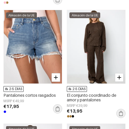
Almacén de la UE
Almacén de la UE
2-5 DÍAS
2-5 DÍAS
Pantalones cortos rasgados
El conjunto coordinado de
amor y pantalones
MSRP €49,99
€17,95
MSRP €39,99
€13,95