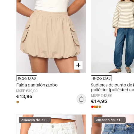
2-5 DÍAS
2-5 DÍAS
Falda pantalón globo
Suéteres de punto de f
poliéster (poliéster) c
MSRP €39,99
casual de otoño/invie
€13,95
MSRP €42,99
€14,95
Almacén de la UE
Almacén de la UE