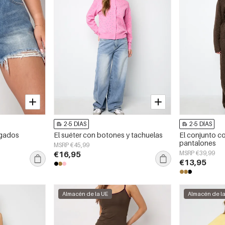
2-5 DÍAS
2-5 DÍAS
sgados
El suéter con botones y tachuelas
El conjunto c
pantalones
MSRP €45,99
€16,95
MSRP €39,99
€13,95
Almacén de la UE
Almacén de l