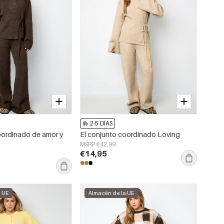
2-5 DÍAS
oordinado de amor y
El conjunto coordinado Loving
MSRP €42,99
€14,95
a UE
Almacén de la UE