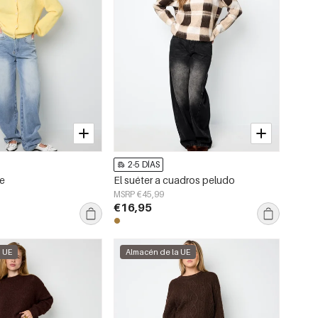
2-5 DÍAS
me
El suéter a cuadros peludo
MSRP €45,99
€16,95
a UE
Almacén de la UE