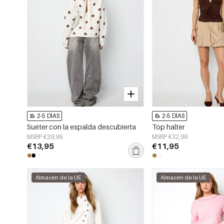
2-5 DÍAS
2-5 DÍAS
Suéter con la espalda descubierta
Top halter
MSRP €39,99
MSRP €32,99
€13,95
€11,95
Almacén de la UE
Almacén de la UE