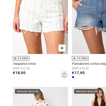
2-5 DÍAS
2-5 DÍAS
Vaqueros rotos
Pantalones cortos ra
MSRP €52,99
MSRP €49,99
€18,95
€17,95
Almacén de la UE
Almacén de la UE