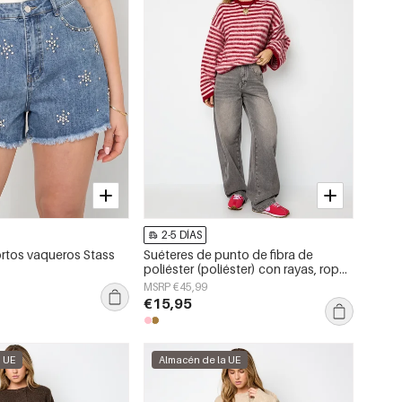
2-5 DÍAS
rtos vaqueros Stass
Suéteres de punto de fibra de
poliéster (poliéster) con rayas, ropa
de otoño/invierno
MSRP €45,99
€15,95
a UE
Almacén de la UE