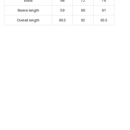
Waist
68
72
76
Sleeve length
59
60
61
Overall length
90.5
92
93.5