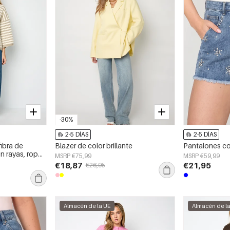
-30%
2-5 DÍAS
2-5 DÍAS
ibra de
Blazer de color brillante
Pantalones co
on rayas, ropa
MSRP €75,99
MSRP €59,99
rno
€18,87
€21,95
€26,95
Almacén de la UE
Almacén de l