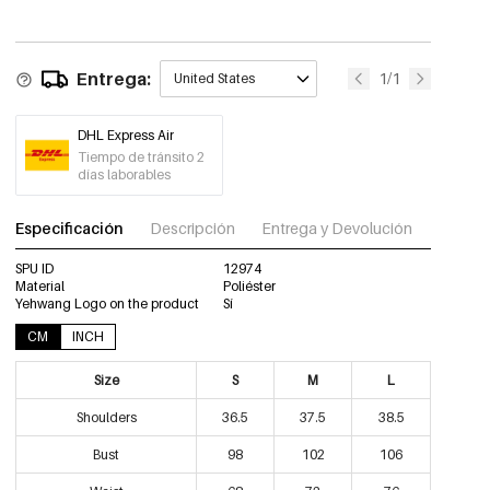
Entrega:
1/1
United States
DHL Express Air
Tiempo de tránsito 2
días laborables
Especificación
Descripción
Entrega y Devolución
Descar
SPU ID
12974
Material
Poliéster
Yehwang Logo on the product
Sí
CM
INCH
Size
S
M
L
Shoulders
36.5
37.5
38.5
Bust
98
102
106