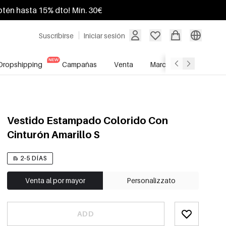
btén hasta 15% dto! Mín. 30€
Suscribirse
Iniciar sesión
Dropshipping
Campañas
Venta
Marcas
Servicio A
Vestido Estampado Colorido Con
Cinturón Amarillo S
2-5 DÍAS
Venta al por mayor
Personalizzato
ADD