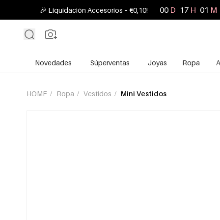
00
D
17
H
01
M
🎉 Liquidación Accesorios – €0,10!
Novedades
Súperventas
Joyas
Ropa
A
HOME
/
Ropa
/
Vestidos
/
Mini Vestidos