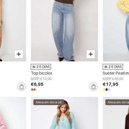
2-5 DÍAS
2-5 DÍAS
Top bicolor
Suéter Pearl 
MSRP €19,99
MSRP €49,99
€6,95
€17,95
Almacén de la UE
Almacén de l