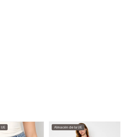
a UE
Almacén de la UE