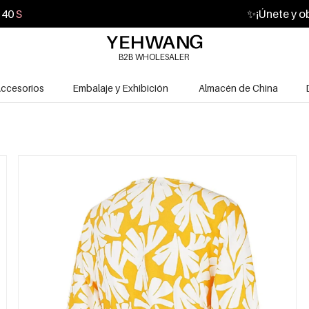
38
S
✨
¡Únete y o
B2B WHOLESALER
ccesorios
Embalaje y Exhibición
Almacén de China