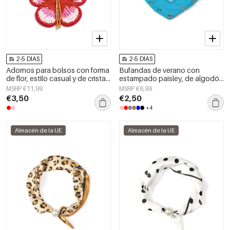
2-5 DÍAS
2-5 DÍAS
Adornos para bolsos con forma
Bufandas de verano con
de flor, estilo casual y de cristal,
estampado paisley, de algodón
accesorios diarios.
clásico, accesorios para el día a
MSRP €11,99
MSRP €6,99
día.
€3,50
€2,50
+4
Almacén de la UE
Almacén de la UE