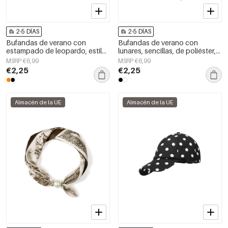
2-5 DÍAS
2-5 DÍAS
Bufandas de verano con
Bufandas de verano con
estampado de leopardo, estilo
lunares, sencillas, de poliéster,
casual, de poliéster, accesorios
accesorios para el día a día.
MSRP €6,99
MSRP €6,99
para el día a día.
€2,25
€2,25
Almacén de la UE
Almacén de la UE