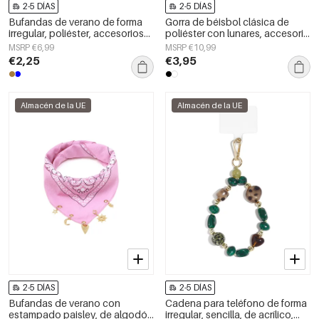
2-5 DÍAS
2-5 DÍAS
Bufandas de verano de forma
Gorra de béisbol clásica de
irregular, poliéster, accesorios
poliéster con lunares, accesorio
diarios
diario.
MSRP €6,99
MSRP €10,99
€2,25
€3,95
Almacén de la UE
Almacén de la UE
2-5 DÍAS
2-5 DÍAS
Bufandas de verano con
Cadena para teléfono de forma
estampado paisley, de algodón
irregular, sencilla, de acrílico,