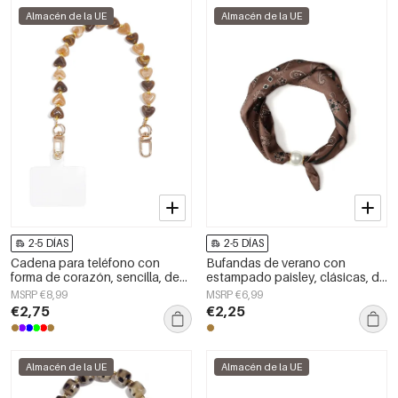
Almacén de la UE
Almacén de la UE
2-5 DÍAS
2-5 DÍAS
Cadena para teléfono con
Bufandas de verano con
forma de corazón, sencilla, de
estampado paisley, clásicas, de
acrílico, accesorio diario.
poliéster, accesorios para el día
MSRP €8,99
MSRP €6,99
a día.
€2,75
€2,25
Almacén de la UE
Almacén de la UE