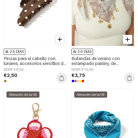
2-5 DÍAS
2-5 DÍAS
Pinzas para el cabello con
Bufandas de verano con
lunares, accesorios sencillos de
estampado paisley, de
PVC para uso diario
algodón, ideales para
MSRP €8,99
MSRP €10,99
vacaciones y uso diario.
€2,50
€3,75
Almacén de la UE
Almacén de la UE