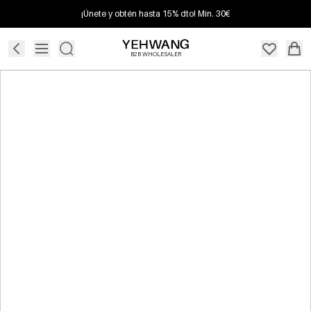
¡Únete y obtén hasta 15% dto! Mín. 30€
B2B WHOLESALER