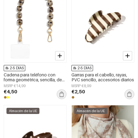
2-5 DÍAS
2-5 DÍAS
Cadena para teléfono con
Garras para el cabello, rayas,
forma geométrica, sencilla, de
PVC sencillo, accesorios diarios
acrílico, accesorio de uso
MSRP €14,99
MSRP €8,99
diario.
€4,50
€2,50
Almacén de la UE
Almacén de la UE