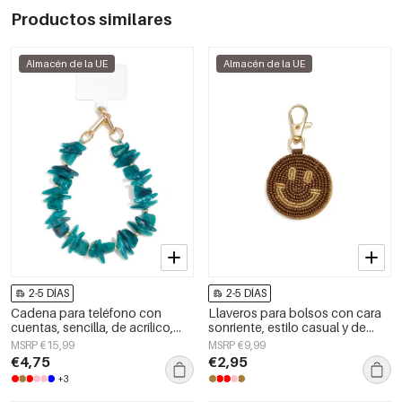
Productos similares
Almacén de la UE
Almacén de la UE
2-5 DÍAS
2-5 DÍAS
Cadena para teléfono con
Llaveros para bolsos con cara
cuentas, sencilla, de acrílico,
sonriente, estilo casual y de
accesorio diario.
cristal, accesorios diarios.
MSRP €15,99
MSRP €9,99
€4,75
€2,95
+3