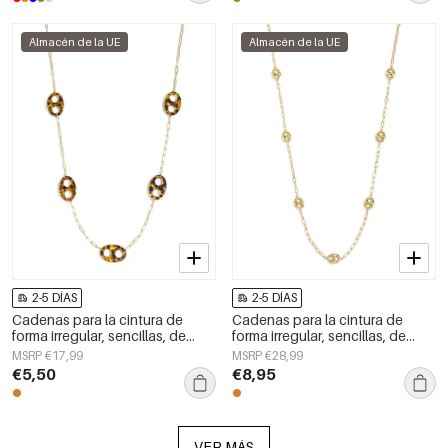
Almacén de la UE
Almacén de la UE
2-5 DÍAS
2-5 DÍAS
Cadenas para la cintura de
Cadenas para la cintura de
forma irregular, sencillas, de
forma irregular, sencillas, de
acero inoxidable, accesorios de
acero inoxidable, accesorios de
MSRP €17,99
MSRP €28,99
uso diario.
uso diario.
€5,50
€8,95
VER MÁS