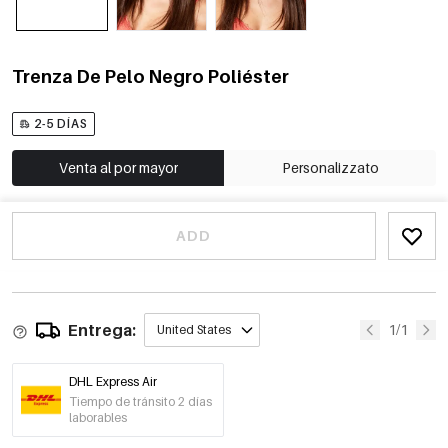
Trenza De Pelo Negro Poliéster
2-5 DÍAS
Venta al por mayor
Personalizzato
ADD
Entrega:
1/1
United States
DHL Express Air
Tiempo de tránsito 2 días
laborables