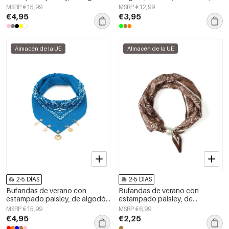
clásico, accesorios para el día a
accesorio de uso diario.
MSRP €15,99
MSRP €12,99
día.
€4,95
€3,95
Almacén de la UE
Almacén de la UE
2-5 DÍAS
2-5 DÍAS
Bufandas de verano con
Bufandas de verano con
estampado paisley, de algodón
estampado paisley, de
clásico, accesorios para el día a
poliéster, informales, para uso
MSRP €15,99
MSRP €6,99
día.
diario.
€4,95
€2,25