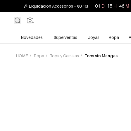
01
D
15
H
46
M
🎉 Liquidación Accesorios – €0,10!
Novedades
Súperventas
Joyas
Ropa
A
HOME
/
Ropa
/
Tops y Camisas
/
Tops sin Mangas