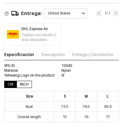
Entrega:
1/1
United States
DHL Express Air
Tiempo de tránsito 2
días laborables
Especificación
Descripción
Entrega y Devolución
Descar
SPU ID
13040
Material
Nylon
Yehwang Logo on the product
Sí
CM
INCH
Size
S
M
L
Bust
73.5
78.5
83.6
Overall length
15
16
17