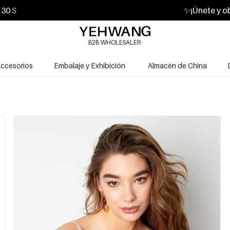
28
S
✨
¡Únete y o
B2B WHOLESALER
ccesorios
Embalaje y Exhibición
Almacén de China