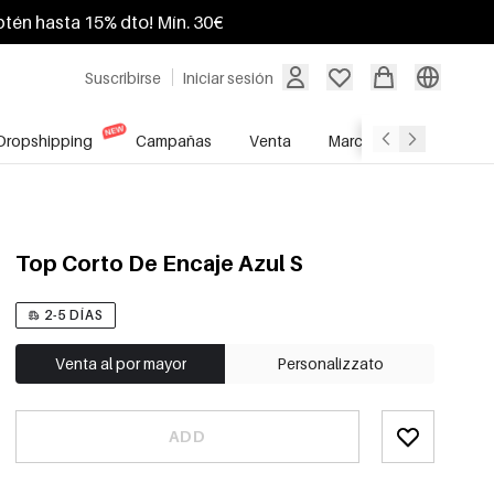
btén hasta 15% dto! Mín. 30€
Suscribirse
Iniciar sesión
Dropshipping
Campañas
Venta
Marcas
Servicio A
Top Corto De Encaje Azul S
2-5 DÍAS
Venta al por mayor
Personalizzato
ADD