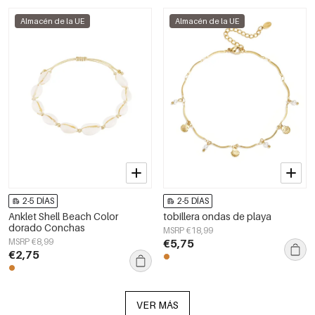
Almacén de la UE
Almacén de la UE
2-5 DÍAS
2-5 DÍAS
Anklet Shell Beach Color
tobillera ondas de playa
dorado Conchas
MSRP €18,99
MSRP €8,99
€5,75
€2,75
VER MÁS