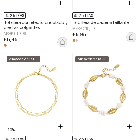
2-5 DÍAS
2-5 DÍAS
Tobillera con efecto ondulado y
Tobillera de cadena brillante
piedras colgantes
MSRP €19,99
MSRP €19,99
€5,95
€5,95
Almacén de la UE
Almacén de la UE
-10%
2-5 DÍAS
2-5 DÍAS