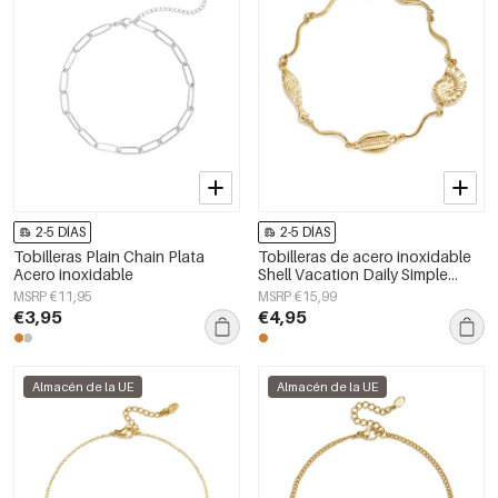
2-5 DÍAS
2-5 DÍAS
Tobilleras Plain Chain Plata
Tobilleras de acero inoxidable
Acero inoxidable
Shell Vacation Daily Simple
Series Joyería para mujer
MSRP €11,95
MSRP €15,99
€3,95
€4,95
Almacén de la UE
Almacén de la UE