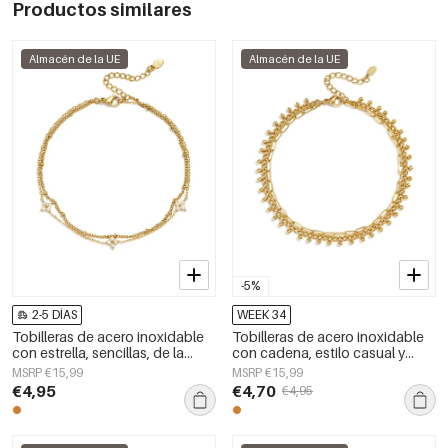
Productos similares
Almacén de la UE
Almacén de la UE
-5%
2-5 DÍAS
WEEK 34
Tobilleras de acero inoxidable
Tobilleras de acero inoxidable
con estrella, sencillas, de la
con cadena, estilo casual y
serie Daily Simple para mujer.
sencillo para uso diario, joyería
MSRP €15,99
MSRP €15,99
para mujer.
€4,95
€4,70
€4,95