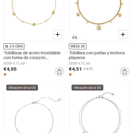
-5%
2-5 DÍAS
WEEK 35
Tobilleras de acero inoxidable
Tobillera con perlas y motivos
con forma de corazón,
playeros
sencillas, de la serie Daily
MSRP €15,99
MSRP €15,99
Simple, joyería para mujer.
€4,95
€4,51
€4,75
Almacén de la UE
Almacén de la UE