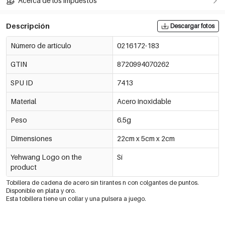
Acerca de los impuestos
Descripción
Descargar fotos
Número de artículo
0216172-183
GTIN
8720994070262
SPU ID
7413
Material
Acero inoxidable
Peso
6.5g
Dimensiones
22cm x 5cm x 2cm
Yehwang Logo on the
Sí
product
Tobillera de cadena de acero sin tirantes
n con colgantes de puntos.
Disponible en plata y oro.
Esta tobillera tiene un collar y una pulsera a juego.