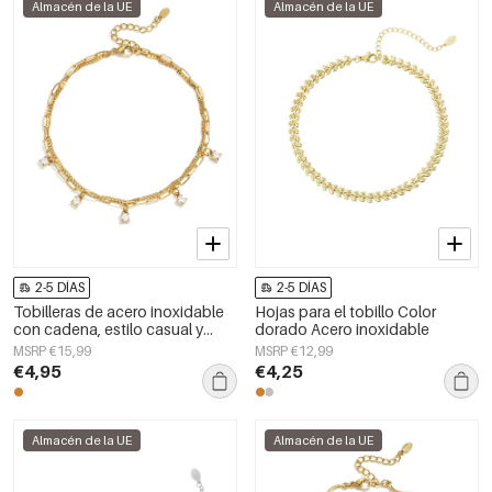
Almacén de la UE
Almacén de la UE
2-5 DÍAS
2-5 DÍAS
Tobilleras de acero inoxidable
Hojas para el tobillo Color
con cadena, estilo casual y
dorado Acero inoxidable
sencillo para uso diario, joyería
MSRP €15,99
MSRP €12,99
para mujer.
€4,95
€4,25
Almacén de la UE
Almacén de la UE