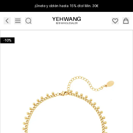
¡Únete y obtén hasta 15% dto! Mín. 30€
B2B WHOLESALER
-10%