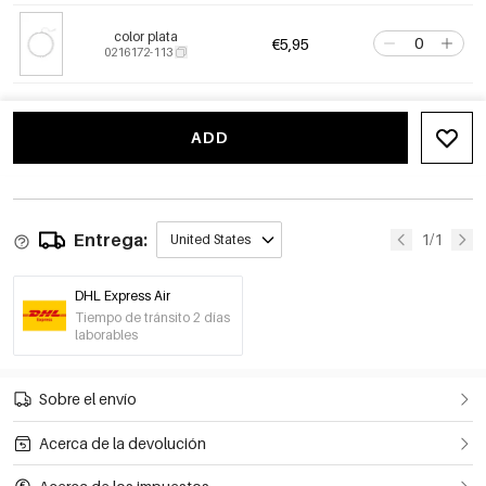
color plata
€5,95
0216172-113
ADD
Entrega:
1/1
United States
DHL Express Air
Tiempo de tránsito 2 días
laborables
Sobre el envío
Acerca de la devolución