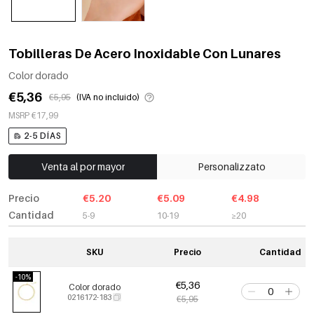
Tobilleras De Acero Inoxidable Con Lunares
Color dorado
€5,36
€5,95
(IVA no incluido)
MSRP €17,99
2-5 DÍAS
Venta al por mayor
Personalizzato
Precio
€5.20
€5.09
€4.98
Cantidad
5-9
10-19
≥20
SKU
Precio
Cantidad
-10%
€5,36
Color dorado
0216172-183
€5,95