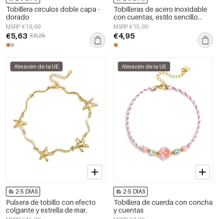
Tobillera círculos doble capa -
Tobilleras de acero inoxidable
dorado
con cuentas, estilo sencillo
para el día a día, de la serie
MSRP €18,99
MSRP €15,99
Simple. Joyería para mujer.
€5,63
€4,95
€6,25
Almacén de la UE
Almacén de la UE
2-5 DÍAS
2-5 DÍAS
Pulsera de tobillo con efecto
Tobillera de cuerda con concha
colgante y estrella de mar.
y cuentas