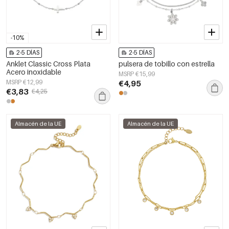
-10%
2-5 DÍAS
2-5 DÍAS
Anklet Classic Cross Plata
pulsera de tobillo con estrella
Acero inoxidable
MSRP €15,99
MSRP €12,99
€4,95
€3,83
€4,25
Almacén de la UE
Almacén de la UE