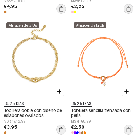
MSRP €15,99
MSRP €7,99
€4,95
€2,25
Almacén de la UE
Almacén de la UE
2-5 DÍAS
2-5 DÍAS
Tobillera doble con diseño de
Tobillera sencilla trenzada con
eslabones ovalados.
perla
MSRP €12,99
MSRP €8,99
€3,95
€2,50