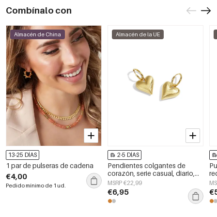
Combínalo con
Almacén de China
Almacén de la UE
13-25 DÍAS
2-5 DÍAS
1 par de pulseras de cadena
Pendientes colgantes de
Pu
corazón, serie casual, diario,
re
€4,00
sencillos, joyería para mujer.
MSRP €22,99
MS
Pedido mínimo de 1 ud.
€6,95
€