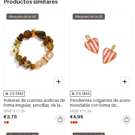
Productos similares
Almacén de la UE
Almacén de la UE
2-5 DÍAS
2-5 DÍAS
Pulseras de cuentas acrílicas de
Pendientes colgantes de acero
forma irregular, sencillas, de la
inoxidable con forma de
serie Simple Daily, joyería para
corazón, sencillos, de la serie
MSRP €11,99
MSRP €15,99
mujer
Daily Simple, joyería para mujer.
€3,75
€4,95