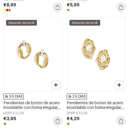
serie Daily Simple, joyería para
serie Daily Simple, joyería para
€8,95
€5,95
mujer.
mujer.
Almacén de la UE
Almacén de la UE
2-5 DÍAS
2-5 DÍAS
Pendientes de botón de acero
Pendientes de botón de acero
inoxidable con forma irregular,
inoxidable con forma irregular,
sencillos, de la serie Daily
sencillos, de la serie Daily
MSRP €12,99
MSRP €13,99
Simple, joyería para mujer.
Simple, joyería para mujer.
€3,95
€4,25