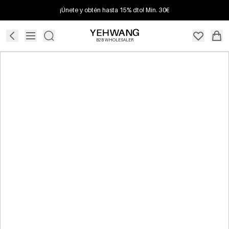
¡Únete y obtén hasta 15% dto! Mín. 30€
B2B WHOLESALER