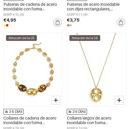
Pulseras de cadena de acero
Pulseras de acero inoxidable
inoxidable con forma
con dijes rectangulares,
geométrica, sencillas, de la serie
sencillas, de la serie Daily
MSRP €15,99
MSRP €11,99
Daily Simple, joyería para mujer.
Simple, joyería para mujer.
€4,95
€3,75
Almacén de la UE
Almacén de la UE
2-5 DÍAS
2-5 DÍAS
Collares de cadena de acero
Collares largos de acero
inoxidable con forma
inoxidable con forma
geométrica, sencillos, de la
geométrica, sencillos, de la
MSRP €28,99
MSRP €19,99