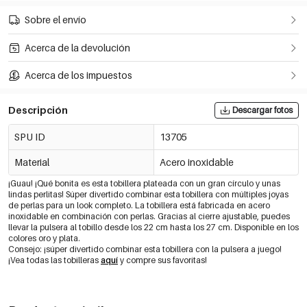
Sobre el envío
Acerca de la devolución
Acerca de los impuestos
Descripción
Descargar fotos
SPU ID
13705
Material
Acero inoxidable
¡Guau! ¡Qué bonita es esta tobillera plateada con un gran círculo y unas
lindas perlitas! Súper divertido combinar esta tobillera con múltiples joyas
de perlas para un look completo. La tobillera está fabricada en acero
inoxidable en combinación con perlas. Gracias al cierre ajustable, puedes
llevar la pulsera al tobillo desde los 22 cm hasta los 27 cm. Disponible en los
colores oro y plata.
Consejo: ¡súper divertido combinar esta tobillera con la pulsera a juego!
¡Vea todas las tobilleras
aquí
y compre sus favoritas!