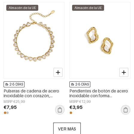
Almacén de la UE
Almacén de la UE
2-5 DÍAS
2-5 DÍAS
Pulseras de cadena de acero
Pendientes de botón de acero
inoxidable con corazón,
inoxidable con forma
sencillas, de la serie Daily
geométrica, sencillos, de la
MSRP €25,99
MSRP €12,99
Simple, joyería para mujer.
serie Daily Simple, joyería para
€7,95
€3,95
mujer.
VER MÁS