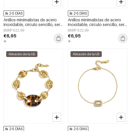
2-5 DÍAS
2-5 DÍAS
Anillos minimalistas de acero
Anillos minimalistas de acero
inoxidable, círculo sencillo, serie
inoxidable, círculo sencillo, serie
Daily Simple, joyería para mujer.
Daily Simple, joyería para mujer.
MSRP €22,99
MSRP €22,99
€6,95
€6,95
Almacén de la UE
Almacén de la UE
2-5 DÍAS
2-5 DÍAS