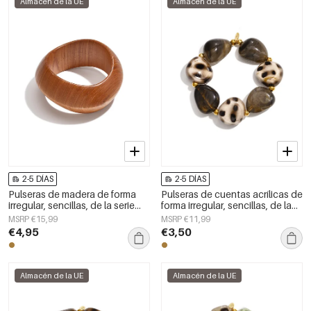
Almacén de la UE
Almacén de la UE
2-5 DÍAS
2-5 DÍAS
Pulseras de madera de forma
Pulseras de cuentas acrílicas de
irregular, sencillas, de la serie
forma irregular, sencillas, de la
Simple Daily, joyería para mujer
serie Simple Daily, joyería para
MSRP €15,99
MSRP €11,99
mujer
€4,95
€3,50
Almacén de la UE
Almacén de la UE