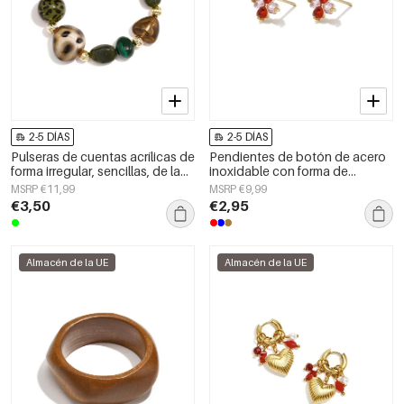
2-5 DÍAS
2-5 DÍAS
Pulseras de cuentas acrílicas de
Pendientes de botón de acero
forma irregular, sencillas, de la
inoxidable con forma de
serie Simple Daily, joyería para
corazón, sencillos, de la serie
MSRP €11,99
MSRP €9,99
mujer
Daily Simple, joyería para mujer.
€3,50
€2,95
Almacén de la UE
Almacén de la UE