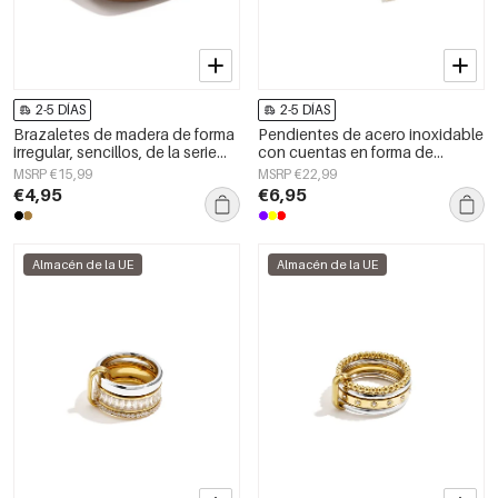
2-5 DÍAS
2-5 DÍAS
Brazaletes de madera de forma
Pendientes de acero inoxidable
irregular, sencillos, de la serie
con cuentas en forma de
Daily Simple, joyería para mujer
corazón, sencillos, de la serie
MSRP €15,99
MSRP €22,99
Daily Simple. Joyería para mujer.
€4,95
€6,95
Almacén de la UE
Almacén de la UE