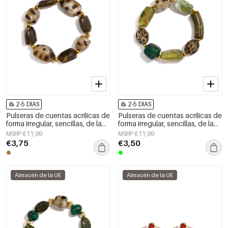
2-5 DÍAS
2-5 DÍAS
Pulseras de cuentas acrílicas de
Pulseras de cuentas acrílicas de
forma irregular, sencillas, de la
forma irregular, sencillas, de la
serie Simple Daily, joyería para
serie Simple Daily, joyería para
MSRP €11,99
MSRP €11,99
mujer
mujer
€3,75
€3,50
Almacén de la UE
Almacén de la UE