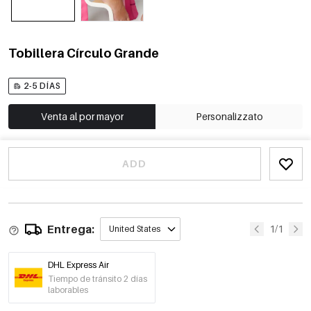
Tobillera Círculo Grande
2-5 DÍAS
Venta al por mayor
Personalizzato
ADD
Entrega:
1/1
United States
DHL Express Air
Tiempo de tránsito 2 días
laborables