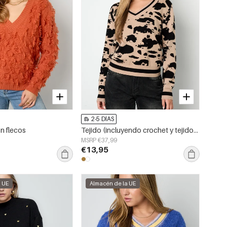
2-5 DÍAS
n flecos
Tejido (incluyendo crochet y tejidos de lana) Suéter con cuello en V estampado de leopardo para mujer Otoño/Invierno Casual
MSRP €37,99
€13,95
a UE
Almacén de la UE