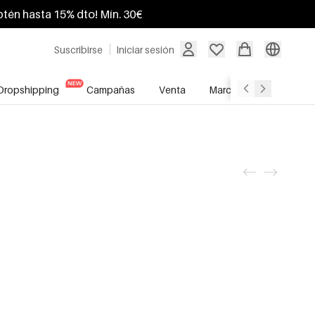
btén hasta 15% dto! Mín. 30€
Suscribirse
Iniciar sesión
Dropshipping
Campañas
Venta
Marcas
Servicio A