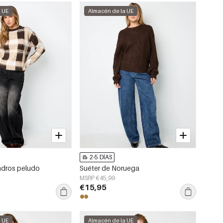
a UE
Almacén de la UE
2-5 DÍAS
uadros peludo
Suéter de Noruega
MSRP €45,99
€15,95
a UE
Almacén de la UE