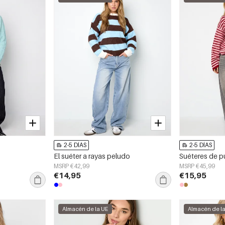
2-5 DÍAS
2-5 DÍAS
El suéter a rayas peludo
MSRP €42,99
MSRP €45,99
€14,95
€15,95
Almacén de la UE
Almacén de l