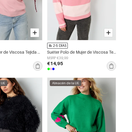
2-5 DÍAS
Suéter de Mujer de Viscosa Tejida Estilo Casual Contraste de Colores
Suéter Polo de Mujer de Viscosa Tejida Rayas Otoño/Invierno
MSRP €39,99
€14,95
a UE
Almacén de la UE