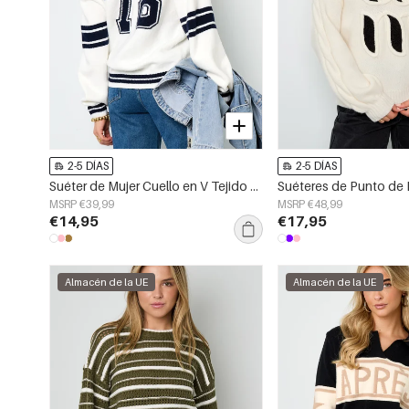
2-5 DÍAS
2-5 DÍAS
Suéter de Mujer Cuello en V Tejido Fibra de Poliéster Deportivo Rayas Contrastes
MSRP €39,99
MSRP €48,99
€14,95
€17,95
Almacén de la UE
Almacén de la UE