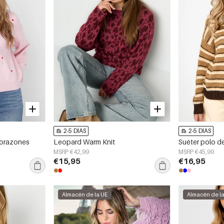
2-5 DÍAS
2-5 DÍAS
corazones
Leopard Warm Knit
Suéter polo d
MSRP €42,99
MSRP €45,99
€15,95
€16,95
Almacén de la UE
Almacén de l