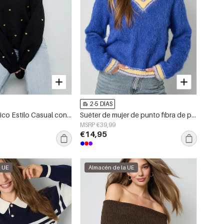
2-5 DÍAS
Suéter de Acrílico Estilo Casual con Patrón de Corazones Otoño/Invierno
Suéter de mujer de punto fibra de poliéster cuello en V casual contraste de colores
MSRP €39,99
€14,95
a UE
Almacén de la UE