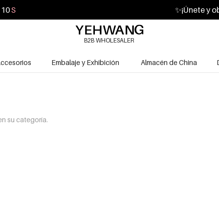
08
S
✨
¡Únete y o
B2B WHOLESALER
ccesorios
Embalaje y Exhibición
Almacén de China
n su categoría.