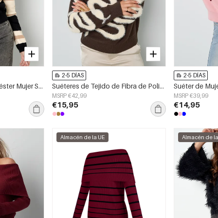
2-5 DÍAS
2-5 DÍAS
Tejido de Fibra de Poliéster Mujer Suéteres Casual Letras
Suéteres de Tejido de Fibra de Poliéster para Mujeres Estilo Casual Contraste de Colores
MSRP €42,99
MSRP €39,99
€15,95
€14,95
Almacén de la UE
Almacén de l