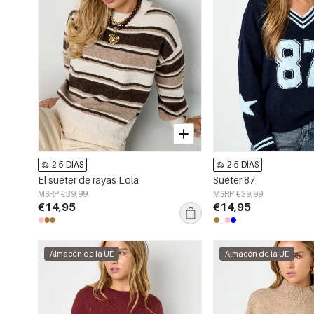
2-5 DÍAS
2-5 DÍAS
El suéter de rayas Lola
Suéter 87
MSRP €39,99
MSRP €39,99
€14,95
€14,95
Almacén de la UE
Almacén de la UE