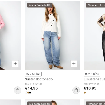
Almacén de la UE
Almacén de l
2-5 DÍAS
2-5 DÍAS
Suéter abotonado
El suéter a c
MSRP €42,99
MSRP €45,99
€14,95
€16,95
Almacén de la UE
Almacén de l