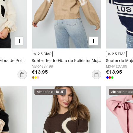
2-5 DÍAS
2-5 DÍAS
Suéteres de Punto de Fibra de Poliéster para Mujer Casual Letras
Suéter Tejido Fibra de Poliéster Mujer Casual Letras
MSRP €37,99
MSRP €37,99
€13,95
€13,95
Almacén de la UE
Almacén de l