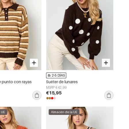
2-5 DÍAS
e punto con rayas
Suéter de lunares
MSRP €42,99
€15,95
a UE
Almacén de la UE