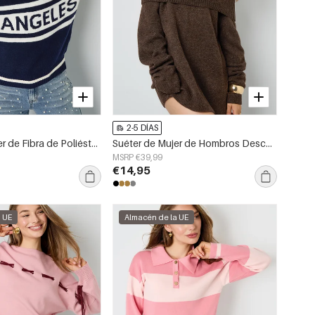
2-5 DÍAS
Suéter de Mujer de Fibra de Poliéster Tejida Sporty Letras
Suéter de Mujer de Hombros Descubiertos en Fibra de Poliéster Tejida Elegante Color Sólido
MSRP €39,99
€14,95
a UE
Almacén de la UE