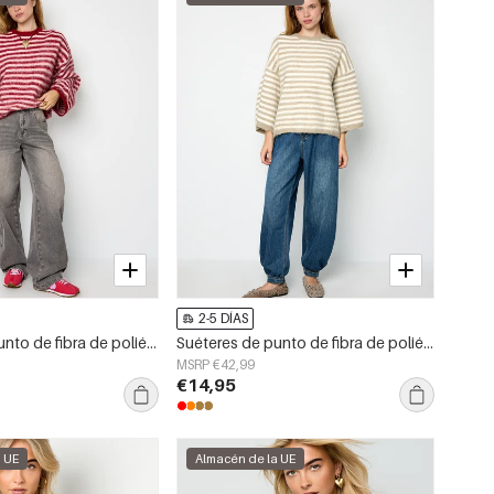
2-5 DÍAS
Suéteres de punto de fibra de poliéster (poliéster) con rayas, ropa de otoño/invierno
Suéteres de punto de fibra de poliéster (poliéster) con rayas, ropa casual de otoño/invierno
MSRP €42,99
€14,95
a UE
Almacén de la UE