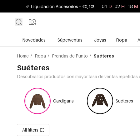
01
D
02
H
18
M
🎉 Liquidación Accesorios – €0,10!
Novedades
Súperventas
Joyas
Ropa
A
Home
/
Ropa
/
Prendas de Punto
/
Suéteres
Suéteres
Descubra los productos con mayor tasa de ventas repetidas e
Cardigans
Suéteres
All filters