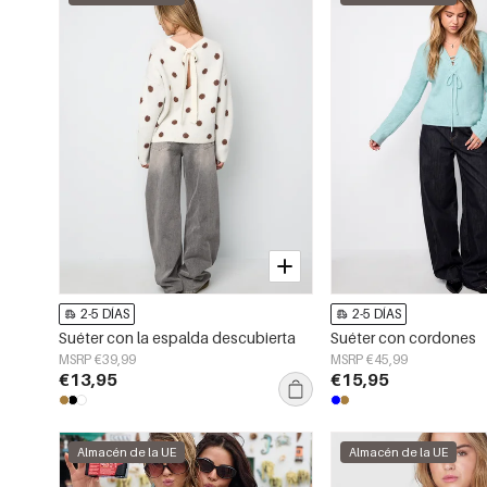
2-5 DÍAS
2-5 DÍAS
Suéter con la espalda descubierta
Suéter con cordones
MSRP €39,99
MSRP €45,99
€13,95
€15,95
Almacén de la UE
Almacén de la UE