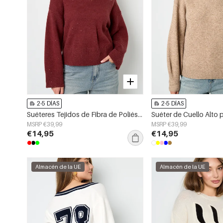
2-5 DÍAS
2-5 DÍAS
Suéteres Tejidos de Fibra de Poliéster Mujer Estilo Casual Color Sólido Otoño/Invierno
MSRP €39,99
MSRP €39,99
€14,95
€14,95
Almacén de la UE
Almacén de la UE