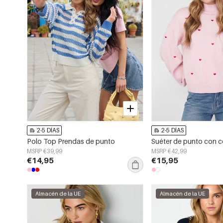
2-5 DÍAS
2-5 DÍAS
Polo Top Prendas de punto
Suéter de punto con 
MSRP €39,99
MSRP €42,99
€14,95
€15,95
Almacén de la UE
Almacén de la UE