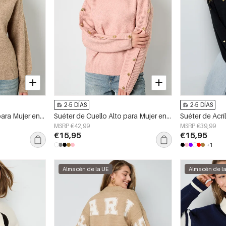
2-5 DÍAS
2-5 DÍAS
Suéter de Cuello Alto para Mujer en Fibra de Poliéster Tejida Estilo Casual Color Sólido
Suéter de Cuello Alto para Mujer en Poliéster Tejido Casual Color Sólido
MSRP €42,99
MSRP €39,99
€15,95
€15,95
+1
Almacén de la UE
Almacén de l