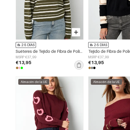
2-5 DÍAS
2-5 DÍAS
Suéteres de Tejido de Fibra de Poliéster para Mujer Casual Rayas
MSRP €37,99
MSRP €37,99
€13,95
€13,95
Almacén de la UE
Almacén de la UE