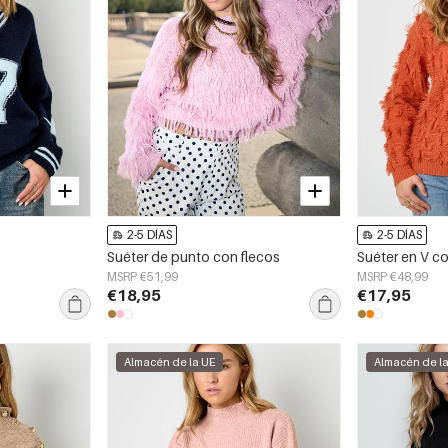
2-5 DÍAS
2-5 DÍAS
Suéter de punto con flecos
Suéter en V co
MSRP €51,99
MSRP €48,99
€18,95
€17,95
Almacén de la UE
Almacén de l