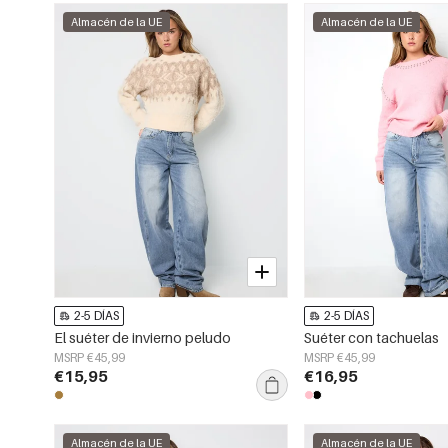
Almacén de la UE
Almacén de la UE
2-5 DÍAS
2-5 DÍAS
El suéter de invierno peludo
Suéter con tachuelas
MSRP €45,99
MSRP €45,99
€15,95
€16,95
Almacén de la UE
Almacén de la UE