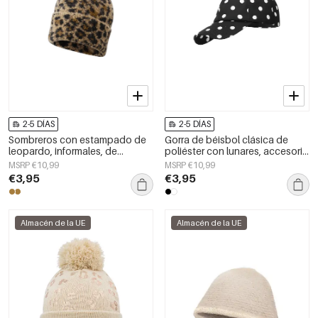
2-5 DÍAS
2-5 DÍAS
Sombreros con estampado de
Gorra de béisbol clásica de
leopardo, informales, de
poliéster con lunares, accesorio
poliéster, accesorios diarios.
diario.
MSRP €10,99
MSRP €10,99
€3,95
€3,95
Almacén de la UE
Almacén de la UE