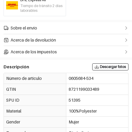
Tiempo de tránsito 2 días
laborables
Sobre el envío
Acerca de la devolución
Acerca de los impuestos
Descripción
Descargar fotos
Número de artículo
0605684-534
GTIN
8721199033489
SPU ID
51395
Material
100%Polyester
Gender
Mujer