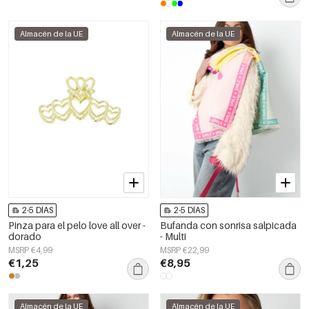
Almacén de la UE
Almacén de la UE
2-5 DÍAS
2-5 DÍAS
Pinza para el pelo love all over -
Bufanda con sonrisa salpicada
dorado
- Multi
MSRP €4,99
MSRP €22,99
€1,25
€8,95
Almacén de la UE
Almacén de la UE