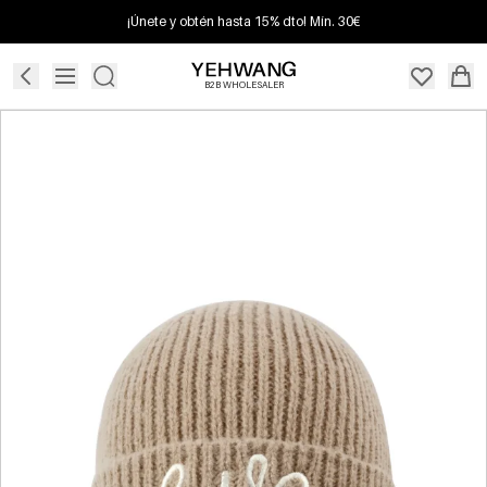
¡Únete y obtén hasta 15% dto! Mín. 30€
B2B WHOLESALER