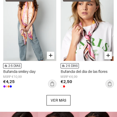
2-5 DÍAS
2-5 DÍAS
Bufanda smiley day
Bufanda del día de las flores
MSRP €10,99
MSRP €6,99
€4,25
€2,50
VER MÁS