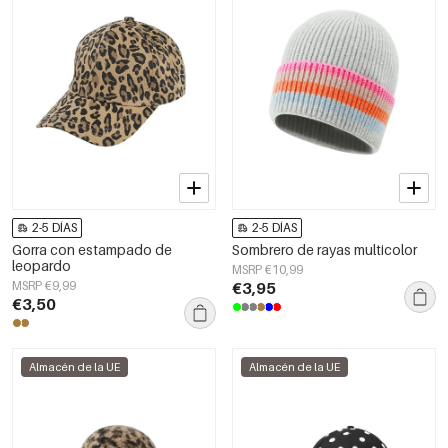
2-5 DÍAS
2-5 DÍAS
Gorra con estampado de
Sombrero de rayas multicolor
leopardo
MSRP €10,99
MSRP €9,99
€3,95
€3,50
Almacén de la UE
Almacén de la UE