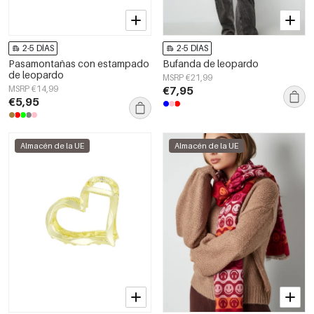
2-5 DÍAS
2-5 DÍAS
Pasamontañas con estampado
Bufanda de leopardo
de leopardo
MSRP €21,99
MSRP €14,99
€7,95
€5,95
Almacén de la UE
Almacén de la UE