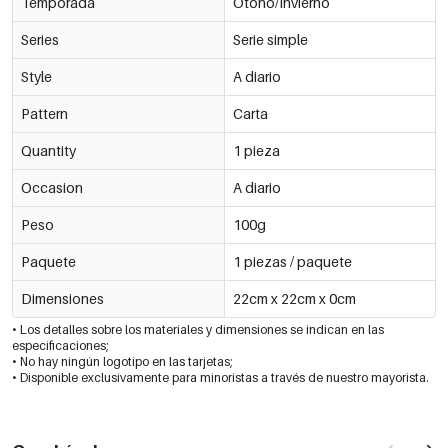
Temporada
Otoño/Invierno
Series
Serie simple
Style
A diario
Pattern
Carta
Quantity
1 pieza
Occasion
A diario
Peso
100g
Paquete
1 piezas / paquete
Dimensiones
22cm x 22cm x 0cm
• Los detalles sobre los materiales y dimensiones se indican en las
especificaciones;
• No hay ningún logotipo en las tarjetas;
• Disponible exclusivamente para minoristas a través de nuestro mayorista.