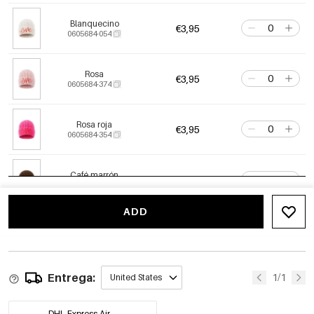
Blanquecino
€3,95
0605684-054
Rosa
€3,95
0605684-374
Rosa roja
€3,95
0605684-354
Café marrón
€3,95
0605684-504
ADD
Carmesí
€3,95
0605684-314
Entrega:
1/1
United States
DHL Express Air