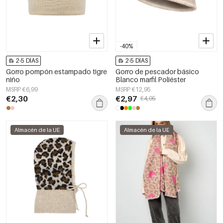
-40%
2-5 DÍAS
2-5 DÍAS
Gorro pompón estampado tigre
Gorro de pescador básico
niño
Blanco marfil Poliéster
MSRP €6,99
MSRP €12,95
€2,30
€2,97
€4,95
Almacén de la UE
Almacén de la UE