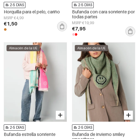
2-5 DÍAS
2-5 DÍAS
Horquilla para el pelo, cariño
Bufanda con cara sonriente por
todas partes
MSRP €4,99
€1,50
MSRP €19,99
€7,95
Almacén de la UE
Almacén de la UE
2-5 DÍAS
2-5 DÍAS
Bufanda estrella sonriente
Bufanda de invierno smiley