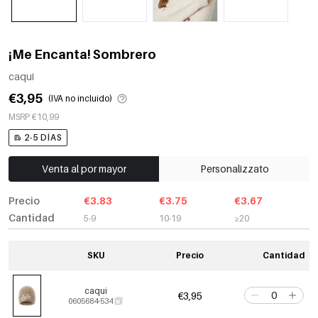
¡Me Encanta! Sombrero
caqui
€3,95
(IVA no incluido)
MSRP €10,99
2-5 DÍAS
Venta al por mayor
Personalizzato
Precio
€3.83
€3.75
€3.67
Cantidad
5-9
10-19
≥20
SKU
Precio
Cantidad
caqui
€3,95
0605684-534