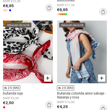
smoothnes
MSRP €22,99
€8,95
MSRP €17,99
€6,95
Almacén de la UE
Almacén de la UE
2-5 DÍAS
2-5 DÍAS
bufanda roja
Bufanda colorida amor salvaje -
Naranja y rosa
MSRP €6,99
€2,50
MSRP €10,99
€4,25