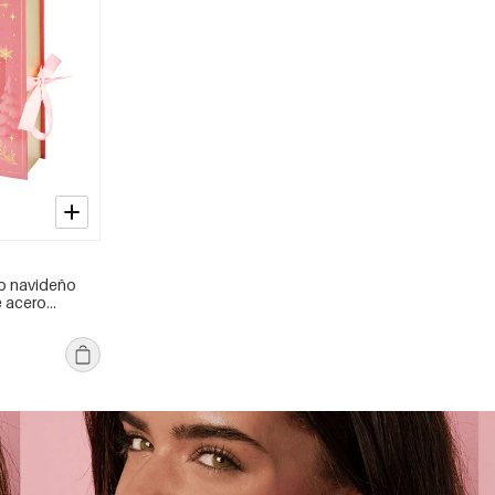
to navideño
e acero
ad