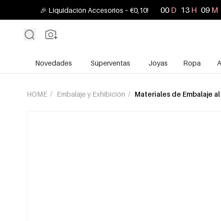
00
D
13
H
09
M
🎉 Liquidación Accesorios – €0,10!
Novedades
Súperventas
Joyas
Ropa
A
HOME
/
Embalaje y Exhibición
/
Materiales de Embalaje al