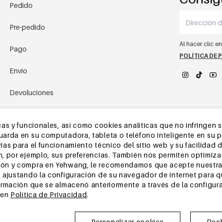
Pedido
Pre-pedido
Al hacer clic e
Pago
POLÍTICA DE 
Envío
Devoluciones
YEHWANG 
Almacén de China
as y funcionales, así como cookies analíticas que no infringen 
rda en su computadora, tableta o teléfono inteligente en su pri
Otras preguntas
as para el funcionamiento técnico del sitio web y su facilidad d
, por ejemplo, sus preferencias. También nos permiten optimizar
ón y compra en Yehwang, le recomendamos que acepte nuestra 
 ajustando la configuración de su navegador de internet para 
ormación que se almacenó anteriormente a través de la configur
 en
Política de Privacidad
.
Personalizar cookies
Rec