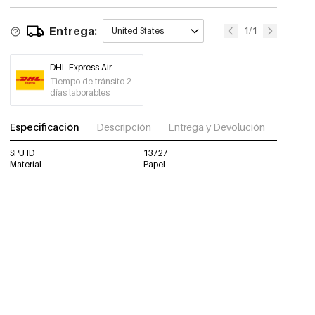
Entrega:
1/1
United States
DHL Express Air
Tiempo de tránsito 2
días laborables
Especificación
Descripción
Entrega y Devolución
Descar
SPU ID
13727
Material
Papel