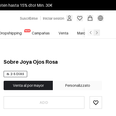
btén hasta 15% dto! Mín. 30€
Suscribirse
Iniciar sesión
Dropshipping
Campañas
Venta
Marcas
Servicio A
Sobre Joya Ojos Rosa
2-5 DÍAS
Venta al por mayor
Personalizzato
ADD