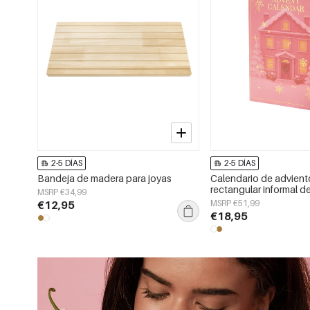
2-5 DÍAS
2-5 DÍAS
Bandeja de madera para joyas
Calendario de advien
rectangular informal d
MSRP €34,99
inoxidable para Navid
€12,95
MSRP €51,99
€18,95