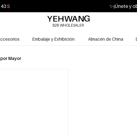
43
S
✨
¡Únete y o
B2B WHOLESALER
ccesorios
Embalaje y Exhibición
Almacén de China
 por Mayor