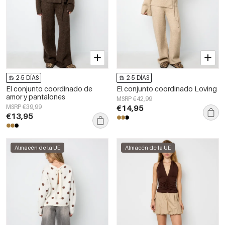
2-5 DÍAS
2-5 DÍAS
El conjunto coordinado de
El conjunto coordinado Loving
amor y pantalones
MSRP €42,99
MSRP €39,99
€14,95
€13,95
Almacén de la UE
Almacén de la UE