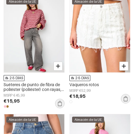
Almacén de la UE
Almacén de la UE
2-5 DÍAS
2-5 DÍAS
Suéteres de punto de fibra de
Vaqueros rotos
poliéster (poliéster) con rayas,
MSRP €52,99
ropa de otoño/invierno
MSRP €45,99
€18,95
€15,95
Almacén de la UE
Almacén de la UE