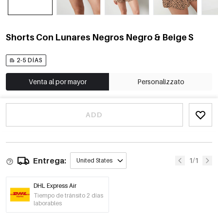
Shorts Con Lunares Negros Negro & Beige S
2-5 DÍAS
Venta al por mayor
Personalizzato
ADD
Entrega:
1/1
United States
DHL Express Air
Tiempo de tránsito 2 días
laborables