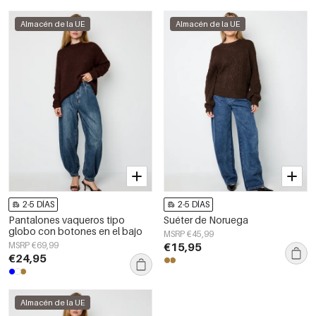
Almacén de la UE
Almacén de la UE
2-5 DÍAS
2-5 DÍAS
Pantalones vaqueros tipo
Suéter de Noruega
globo con botones en el bajo
MSRP €45,99
MSRP €69,99
€15,95
€24,95
Almacén de la UE