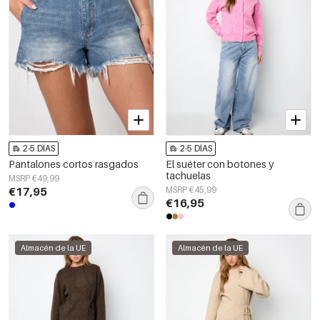
2-5 DÍAS
2-5 DÍAS
Pantalones cortos rasgados
El suéter con botones y
tachuelas
MSRP €49,99
€17,95
MSRP €45,99
€16,95
Almacén de la UE
Almacén de la UE