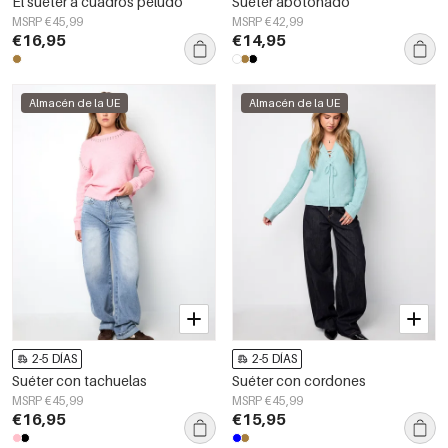
El suéter a cuadros peludo
Suéter abotonado
MSRP €45,99
MSRP €42,99
€16,95
€14,95
Almacén de la UE
Almacén de la UE
2-5 DÍAS
2-5 DÍAS
Suéter con tachuelas
Suéter con cordones
MSRP €45,99
MSRP €45,99
€16,95
€15,95