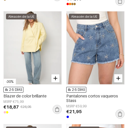
Almacén de la UE
Almacén de la UE
-30%
2-5 DÍAS
2-5 DÍAS
Blazer de color brillante
Pantalones cortos vaqueros
Stass
MSRP €75,99
€18,87
MSRP €59,99
€26,95
€21,95