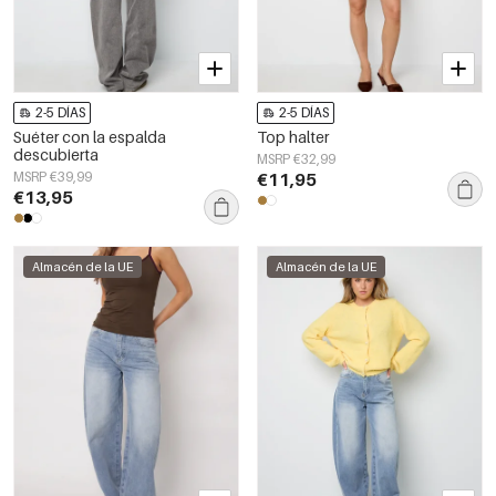
2-5 DÍAS
2-5 DÍAS
Suéter con la espalda
Top halter
descubierta
MSRP €32,99
MSRP €39,99
€11,95
€13,95
Almacén de la UE
Almacén de la UE