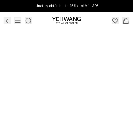
¡Únete y obtén hasta 15% dto! Mín. 30€
B2B WHOLESALER