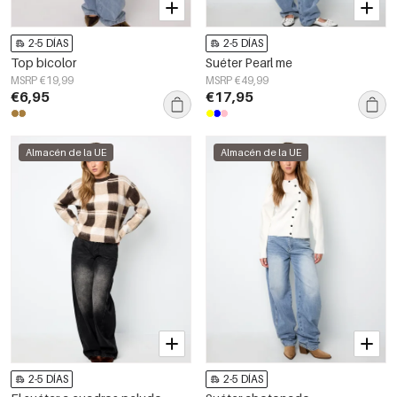
2-5 DÍAS
2-5 DÍAS
Top bicolor
Suéter Pearl me
MSRP €19,99
MSRP €49,99
€6,95
€17,95
Almacén de la UE
Almacén de la UE
2-5 DÍAS
2-5 DÍAS