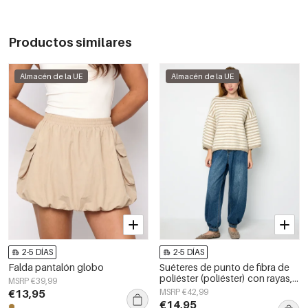
Productos similares
Almacén de la UE
Almacén de la UE
2-5 DÍAS
2-5 DÍAS
Falda pantalón globo
Suéteres de punto de fibra de
poliéster (poliéster) con rayas,
MSRP €39,99
ropa casual de otoño/invierno
€13,95
MSRP €42,99
€14,95