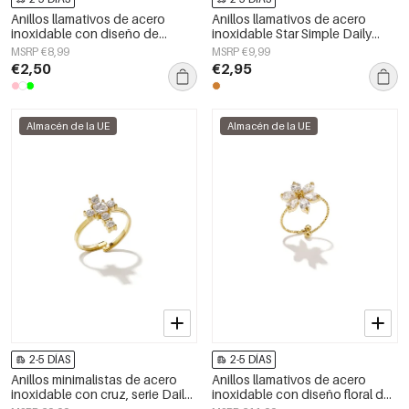
Anillos llamativos de acero
Anillos llamativos de acero
inoxidable con diseño de
inoxidable Star Simple Daily
serpiente, estilo clásico, ideales
Simple Series Joyería para mujer
MSRP €8,99
MSRP €9,99
para reuniones o fiestas.
€2,50
€2,95
Joyería de lujo para mujer.
Almacén de la UE
Almacén de la UE
2-5 DÍAS
2-5 DÍAS
Anillos minimalistas de acero
Anillos llamativos de acero
inoxidable con cruz, serie Daily
inoxidable con diseño floral de
Simple para mujer.
la serie Simple Simple. Joyería