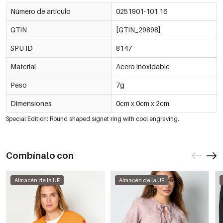
Número de artículo
0251901-101 16
GTIN
[GTIN_29898]
SPU ID
8147
Material
Acero inoxidable
Peso
7g
Dimensiones
0cm x 0cm x 2cm
Special Edition: Round shaped signet ring with cool engraving.
Combínalo con
Almacén de la UE
Almacén de la UE