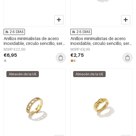
2-5 DÍAS
2-5 DÍAS
Anillos minimalistas de acero
Anillos minimalistas de acero
inoxidable, círculo sencillo, serie
inoxidable, círculo sencillo, serie
Daily Simple, joyería para mujer.
Daily Simple, joyería para mujer.
MSRP €22,99
MSRP €8,99
€6,95
€2,75
Almacén de la UE
Almacén de la UE