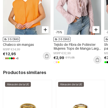
-75%
-
2-5 DÍAS
2-5 DÍAS
Chaleco sin mangas
Tejido de Fibra de Poliéster
Sh
Mujeres Tops de Manga Larga
pa
MSRP €34,99
Elegante Color Sólido
€12,95
MSRP €32,99
MS
Primavera/Verano
€2,99
€
€11,95
+8
Productos similares
Almacén de la UE
Almacén de la UE