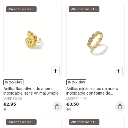
Almacén de la UE
Almacén de la UE
2-5 DÍAS
2-5 DÍAS
Anillos llamativos de acero
Anillos minimalistas de acero
inoxidable, serie Animal Simple
inoxidable con forma de
Daily Simple, joyería para mujer
corazón, de la serie Daily Simple
MSRP €9,99
MSRP €11,99
para mujer.
€2,95
€3,50
Almacén de la UE
Almacén de la UE