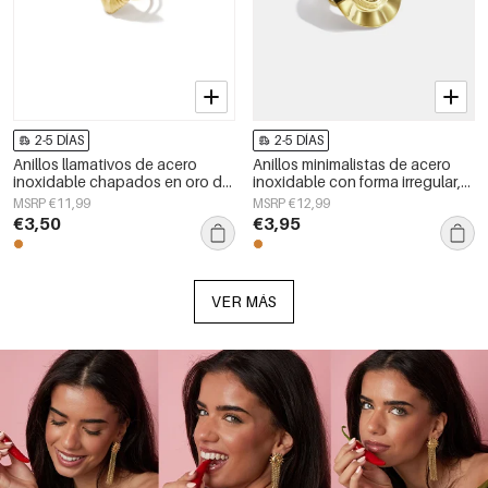
2-5 DÍAS
2-5 DÍAS
Anillos llamativos de acero
Anillos minimalistas de acero
inoxidable chapados en oro de
inoxidable con forma irregular,
14 quilates con forma de
sencillos para uso diario, de la
MSRP €11,99
MSRP €12,99
corazón, de la serie Simple Daily
serie Simple. Joyería para mujer.
€3,50
€3,95
Simple para mujer.
VER MÁS