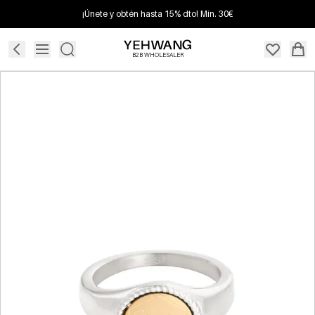
¡Únete y obtén hasta 15% dto! Mín. 30€
B2B WHOLESALER