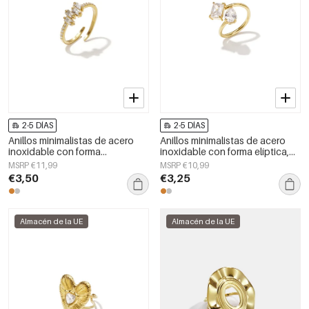
2-5 DÍAS
2-5 DÍAS
Anillos minimalistas de acero
Anillos minimalistas de acero
inoxidable con forma
inoxidable con forma elíptica,
geométrica, sencillos para uso
sencillos para uso diario, de la
MSRP €11,99
MSRP €10,99
diario, serie Simple. Joyería para
serie Simple. Joyería para mujer.
€3,50
€3,25
mujer.
Almacén de la UE
Almacén de la UE