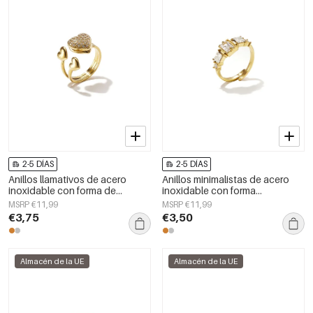
2-5 DÍAS
2-5 DÍAS
Anillos llamativos de acero
Anillos minimalistas de acero
inoxidable con forma de
inoxidable con forma
corazón, de la serie Daily Simple
geométrica, sencillos para uso
MSRP €11,99
MSRP €11,99
para mujer.
diario, serie Simple. Joyería para
€3,75
€3,50
mujer.
Almacén de la UE
Almacén de la UE