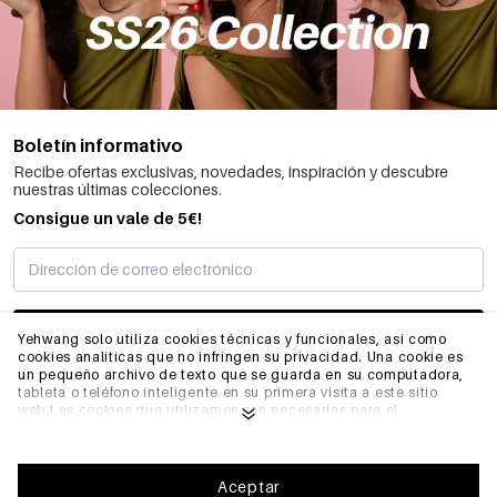
Boletín informativo
Recibe ofertas exclusivas, novedades, inspiración y descubre
nuestras últimas colecciones.
Consigue un vale de 5€!
SUSCRIBIRME
Yehwang solo utiliza cookies técnicas y funcionales, así como
cookies analíticas que no infringen su privacidad. Una cookie es
un pequeño archivo de texto que se guarda en su computadora,
tableta o teléfono inteligente en su primera visita a este sitio
INFORMACIÓN
web.Las cookies que utilizamos son necesarias para el
funcionamiento técnico del sitio web y su facilidad de uso.
Permiten que el sitio web funcione correctamente y recuerden,
por ejemplo, sus preferencias. También nos permiten optimizar
GENERAL
nuestro sitio web.Para garantizar una buena experiencia de
Aceptar