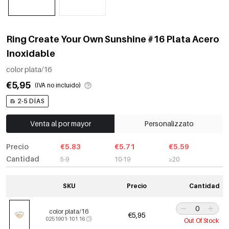
Ring Create Your Own Sunshine #16 Plata Acero
Inoxidable
color plata/16
€5,95
(IVA no incluido)
2-5 DÍAS
Venta al por mayor
Personalizzato
Precio
€5.83
€5.71
€5.59
Cantidad
5-9
10-19
≥20
SKU
Precio
Cantidad
color plata/16
€5,95
0251901-101 16
Out Of Stock