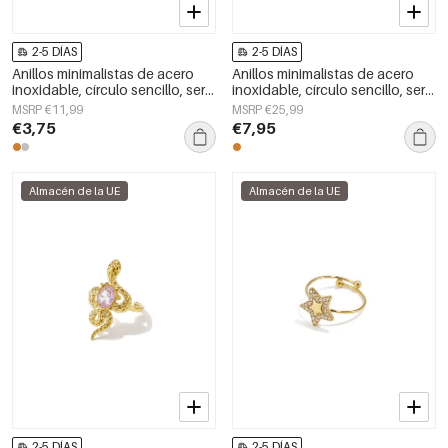
2-5 DÍAS
2-5 DÍAS
Anillos minimalistas de acero
Anillos minimalistas de acero
inoxidable, círculo sencillo, serie
inoxidable, círculo sencillo, serie
Daily Simple, joyería para mujer.
Daily Simple, joyería para mujer.
MSRP €11,99
MSRP €25,99
€3,75
€7,95
Almacén de la UE
Almacén de la UE
2-5 DÍAS
2-5 DÍAS