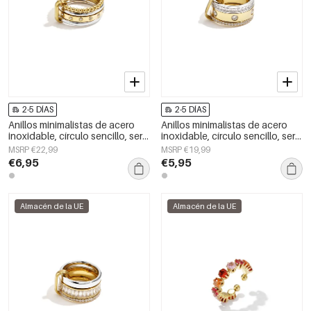
2-5 DÍAS
2-5 DÍAS
Anillos minimalistas de acero
Anillos minimalistas de acero
inoxidable, círculo sencillo, serie
inoxidable, círculo sencillo, serie
Daily Simple, joyería para mujer.
Daily Simple, joyería para mujer.
MSRP €22,99
MSRP €19,99
€6,95
€5,95
Almacén de la UE
Almacén de la UE