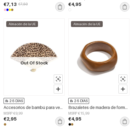
€7,13
€4,95
€7,50
Almacén de la UE
Almacén de la UE
Out Of Stock
2-5 DÍAS
2-5 DÍAS
Accesorios de bambú para ventilador plegable
Brazaletes de madera de forma irregular, sencillos, de la serie Daily Simple, joyería para mujer
MSRP €9,99
MSRP €15,99
€2,95
€4,95