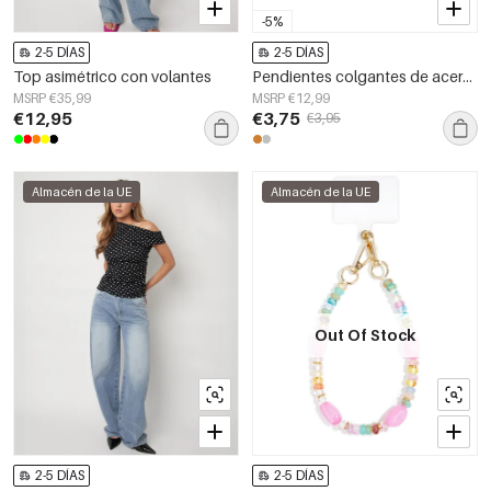
-5%
2-5 DÍAS
2-5 DÍAS
Top asimétrico con volantes
Pendientes colgantes de acero inoxidable con diseño de animales, de la serie Daily Simple, joyería para mujer.
MSRP €35,99
MSRP €12,99
€12,95
€3,75
€3,95
Almacén de la UE
Almacén de la UE
Out Of Stock
2-5 DÍAS
2-5 DÍAS