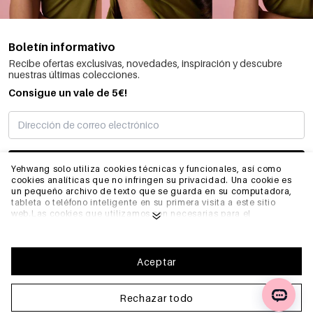
Boletín informativo
Recibe ofertas exclusivas, novedades, inspiración y descubre
nuestras últimas colecciones.
Consigue un vale de 5€!
SUSCRIBIRME
Yehwang solo utiliza cookies técnicas y funcionales, así como
cookies analíticas que no infringen su privacidad. Una cookie es
un pequeño archivo de texto que se guarda en su computadora,
tableta o teléfono inteligente en su primera visita a este sitio
INFORMACIÓN
web.Las cookies que utilizamos son necesarias para el
funcionamiento técnico del sitio web y su facilidad de uso.
Permiten que el sitio web funcione correctamente y recuerden,
por ejemplo, sus preferencias. También nos permiten optimizar
GENERAL
nuestro sitio web.Para garantizar una buena experiencia de
Aceptar
navegación y compra en Yehwang, le recomendamos que acepte
nuestra recopilación y uso de cookies. Puede darse de baja de las
cookies ajustando la configuración de su navegador de internet
Rechazar todo
PREGUNTAS FRECUENTES
para que ya no almacene cookies. También puede eliminar toda