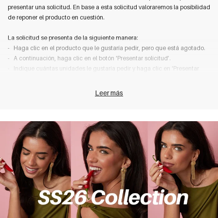
presentar una solicitud. En base a esta solicitud valoraremos la posibilidad
de reponer el producto en cuestión.
La solicitud se presenta de la siguiente manera:
-
Haga clic en el producto que le gustaría pedir, pero que está agotado.
-
A continuación, haga clic en el botón 'Presentar solicitud’.
-
Indique cuántas unidades le gustaría pedir y haga clic en 'Presentar
solicitud' (esta solicitud no es un pedido, solo sirve de orientación).
Leer más
Cuando notemos que existe gran demanda para un producto en
particular, haremos todo lo posible para reponer el producto. En cuanto el
pre-pedido
,
producto vuelva a estar disponible, incluso como
le
enviaremos un mensaje de correo electrónico. A partir de este momento,
será posible pedir el producto.
¿No quiere presentar una solicitud, pero sí que le mantengamos
informado sobre cuándo el artículo vuelve a estar disponible? Entonces,
haga clic en el botón 'Notificación
Back in Stock
'. Recibirá un correo
electrónico cuando el artículo vuelva a estar disponible.