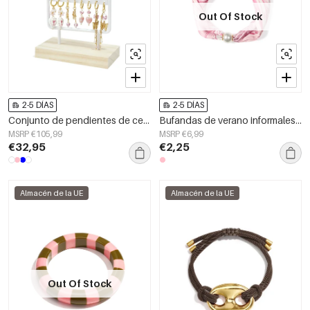
Out Of Stock
2-5 DÍAS
2-5 DÍAS
Conjunto de pendientes de cerámica con diseño de corazón, ideales para vacaciones o para disfrutar de la playa. Serie romántica para mujer.
Bufandas de verano informales de poliéster para uso diario.
MSRP €105,99
MSRP €6,99
€32,95
€2,25
Almacén de la UE
Almacén de la UE
Out Of Stock