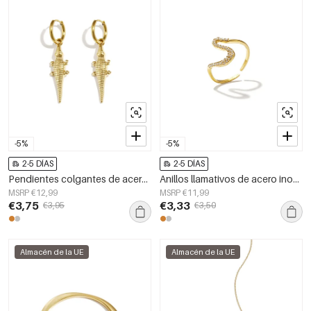
-5%
-5%
2-5 DÍAS
2-5 DÍAS
Pendientes colgantes de acero inoxidable con diseño de animales, de la serie Daily Simple, joyería para mujer.
Anillos llamativos de acero inoxidable, línea Simple Daily Simple Series, joyería para mujer
MSRP €12,99
MSRP €11,99
€3,75
€3,33
€3,95
€3,50
Almacén de la UE
Almacén de la UE