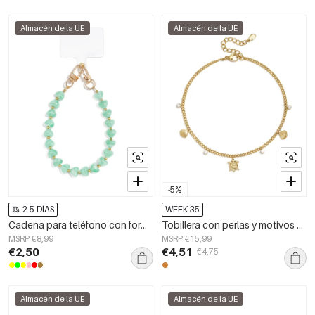
Almacén de la UE
Almacén de la UE
-5%
2-5 DÍAS
WEEK 35
Cadena para teléfono con forma de corazón, de acrílico, estilo casual, para uso diario.
Tobillera con perlas y motivos playeros
MSRP €8,99
MSRP €15,99
€2,50
€4,51
€4,75
Almacén de la UE
Almacén de la UE