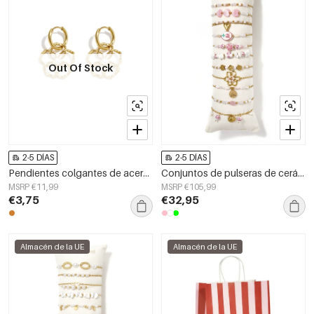
Out Of Stock
2-5 DÍAS
2-5 DÍAS
Pendientes colgantes de acero inoxidable chapados en oro de 14 quilates con diseño floral, estilo sencillo para el día a día. Joyería para mujer.
Conjuntos de pulseras de cerámica chapadas en oro de 14 quilates con diseño floral, estilo casual, para uso diario y romántico. Joyería para mujer.
MSRP €11,99
MSRP €105,99
€3,75
€32,95
Almacén de la UE
Almacén de la UE