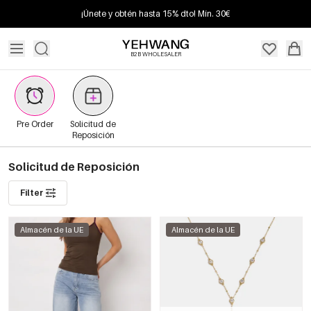
¡Únete y obtén hasta 15% dto! Mín. 30€
B2B WHOLESALER
Pre Order
Solicitud de
Reposición
Solicitud de Reposición
Filter
Almacén de la UE
Almacén de la UE