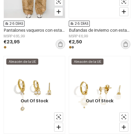
2-5 DÍAS
2-5 DÍAS
Pantalones vaqueros con estampado de ciervos
Bufandas de invierno con estampado animal, seda sintética clásica, accesorios para el día a día.
MSRP €65,99
MSRP €6,99
€23,95
€2,50
Almacén de la UE
Almacén de la UE
Out Of Stock
Out Of Stock