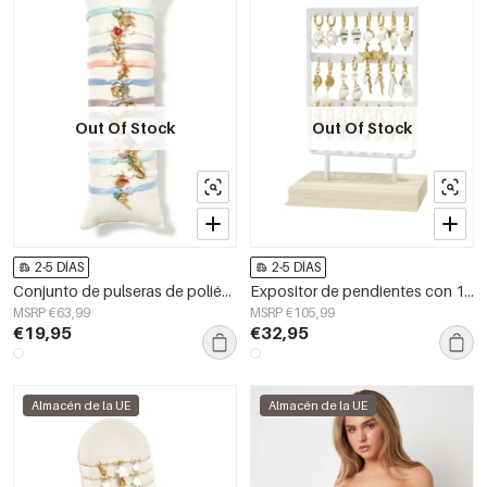
Out Of Stock
Out Of Stock
2-5 DÍAS
2-5 DÍAS
Conjunto de pulseras de poliéster con diseño de peces, ideales para vacaciones o para disfrutar de la playa. Serie romántica para mujer.
Expositor de pendientes con 12 pares de pendientes con temática playera.
MSRP €63,99
MSRP €105,99
€19,95
€32,95
Almacén de la UE
Almacén de la UE