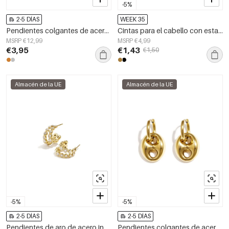
-5%
2-5 DÍAS
WEEK 35
Pendientes colgantes de acero inoxidable con cadena, elegantes, de la serie Daily Simple, joyería para mujer.
Cintas para el cabello con estampado animal, abdominales diarios, accesorios diarios
MSRP €12,99
MSRP €4,99
€3,95
€1,43
€1,50
Almacén de la UE
Almacén de la UE
-5%
-5%
2-5 DÍAS
2-5 DÍAS
Pendientes de aro de acero inoxidable Circle Simple Daily Simple Series Joyería para mujer
Pendientes colgantes de acero inoxidable con forma irregular, estilo casual y sencillo para uso diario. Joyería para mujer.