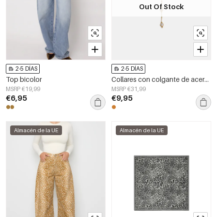
Out Of Stock
2-5 DÍAS
2-5 DÍAS
Top bicolor
Collares con colgante de acero inoxidable con forma geométrica, estilo casual y sencillo para uso diario. Joyería para mujer.
MSRP €19,99
MSRP €31,99
€6,95
€9,95
Almacén de la UE
Almacén de la UE