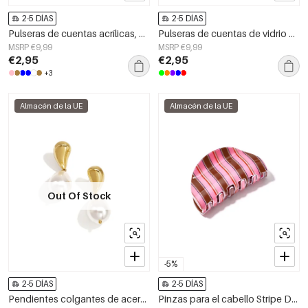
2-5 DÍAS
2-5 DÍAS
Pulseras de cuentas acrílicas, cuentas sencillas, serie sencilla diaria, joyería para mujer
Pulseras de cuentas de vidrio con diseño floral, estilo casual y sencillo para mujer.
MSRP €9,99
MSRP €9,99
€2,95
€2,95
+3
Almacén de la UE
Almacén de la UE
Out Of Stock
-5%
2-5 DÍAS
2-5 DÍAS
Pendientes colgantes de acero inoxidable con forma irregular, sencillos, de la serie Daily Simple, joyería para mujer.
Pinzas para el cabello Stripe Daily PVC Accesorios diarios