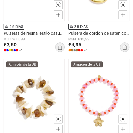
2-5 DÍAS
2-5 DÍAS
Pulseras de resina, estilo casual y sencillo para uso diario, de la serie Joyería para mujer
Pulsera de cordón de satén con detalle de botón
MSRP €11,99
MSRP €15,99
€3,50
€4,95
+1
+1
Almacén de la UE
Almacén de la UE