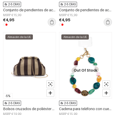
2-5 DÍAS
2-5 DÍAS
Conjunto de pendientes de acero inoxidable Circle Simple Daily Simple Series Joyería para mujer
Conjunto de pendientes de acero inoxidable con forma geométrica, sencillos, de la serie Daily Simple, joyería para mujer.
MSRP €15,99
MSRP €15,99
€4,95
€4,95
Almacén de la UE
Almacén de la UE
Out Of Stock
-5%
2-5 DÍAS
2-5 DÍAS
Bolsos cruzados de poliéster a rayas y accesorios
Cadena para teléfono con cuentas, sencilla, de acrílico, accesorio diario.
MSRP €19,99
MSRP €15,99