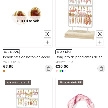
Out Of Stock
2-5 DÍAS
2-5 DÍAS
Pendientes de botón de acero inoxidable con forma elíptica, estilo casual y sencillo, de la serie para mujer.
Conjunto de pendientes de acero inoxidable con diseño de conchas marinas, ideal para vacaciones o para disfrutar de la playa. Joyería para mujer.
MSRP €12,99
MSRP €112,99
€3,95
€35,00
Almacén de la UE
Almacén de la UE