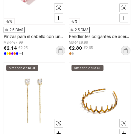
-5%
-5%
2-5 DÍAS
2-5 DÍAS
Pinzas para el cabello con lunares, accesorios diarios de PVC
Pendientes colgantes de acero inoxidable con forma geométrica, sencillos para uso diario, de la serie Simple. Joyería para mujer.
MSRP €7,99
MSRP €9,99
€2,14
€2,80
€2,25
€2,95
+4
Almacén de la UE
Almacén de la UE