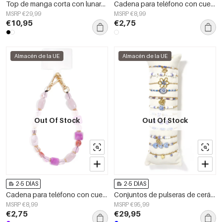
Top de manga corta con lunares
Cadena para teléfono con cuentas, sencilla, de acrílico, accesorio diario.
MSRP €29,99
MSRP €8,99
€10,95
€2,75
Almacén de la UE
Almacén de la UE
Out Of Stock
Out Of Stock
2-5 DÍAS
2-5 DÍAS
Cadena para teléfono con cuentas, accesorios casuales de acrílico para uso diario.
Conjuntos de pulseras de cerámica chapadas en oro de 14 quilates con cuentas, serie Daily Simple, joyería para mujer.
MSRP €8,99
MSRP €95,99
€2,75
€29,95