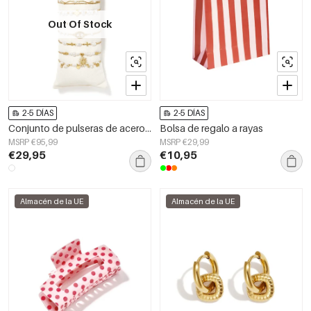
Out Of Stock
2-5 DÍAS
2-5 DÍAS
Conjunto de pulseras de acero inoxidable con cuentas, ideal para vacaciones y uso diario. Serie romántica para mujer.
Bolsa de regalo a rayas
MSRP €95,99
MSRP €29,99
€29,95
€10,95
Almacén de la UE
Almacén de la UE