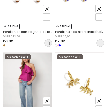
2-5 DÍAS
2-5 DÍAS
Pendientes con colgante de resina en forma de corazón con aspecto de carey.
Pendientes de acero inoxidable chapados en oro de 14 quilates con cuentas, diseño de animales, ideales para vacaciones, reuniones o fiestas. Serie romántica para mujer.
MSRP €12,99
MSRP €9,99
€3,95
€2,95
Almacén de la UE
Almacén de la UE