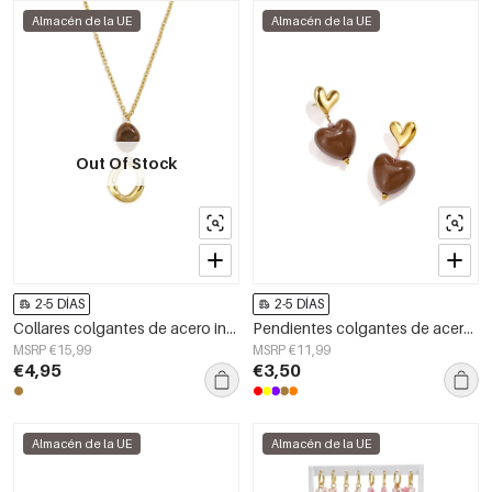
Almacén de la UE
Almacén de la UE
Out Of Stock
2-5 DÍAS
2-5 DÍAS
Collares colgantes de acero inoxidable, estilo circular, de la serie Casual Daily Simple, joyería para mujer.
Pendientes colgantes de acero inoxidable con forma de corazón, estilo casual y romántico para mujer.
MSRP €15,99
MSRP €11,99
€4,95
€3,50
Almacén de la UE
Almacén de la UE