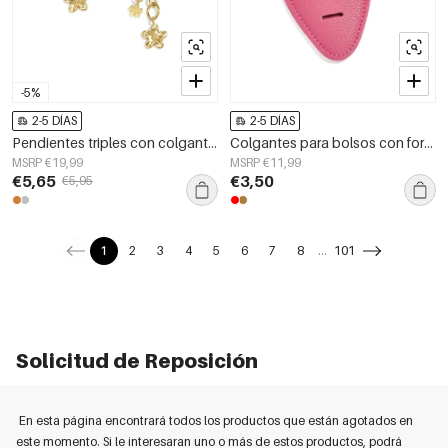
-5%
2-5 DÍAS
2-5 DÍAS
Pendientes triples con colgantes florales
Colgantes para bolsos con forma de corazón, sencillos, de piel sintética, accesorios diarios.
MSRP €19,99
MSRP €11,99
€5,65
€3,50
€5,95
1
2
3
4
5
6
7
8
...
101
Solicitud de Reposición
En esta página encontrará todos los productos que están agotados en
este momento. Si le interesaran uno o más de estos productos, podrá