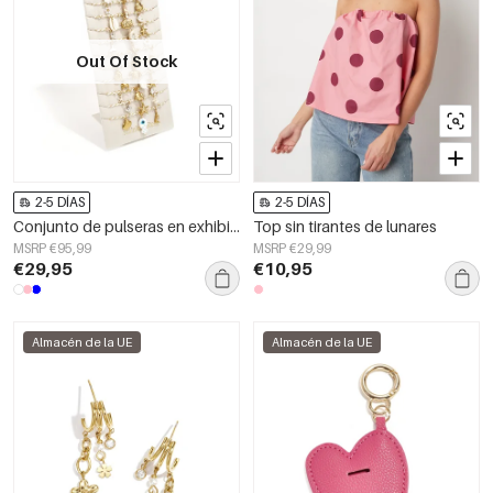
Out Of Stock
2-5 DÍAS
2-5 DÍAS
Conjunto de pulseras en exhibición con motivo de cuerda en temática playera.
Top sin tirantes de lunares
MSRP €95,99
MSRP €29,99
€29,95
€10,95
Almacén de la UE
Almacén de la UE