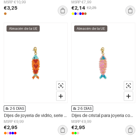
MSRP €10,99
MSRP €7,99
€3,25
€2,14
€2,25
Almacén de la UE
Almacén de la UE
2-5 DÍAS
2-5 DÍAS
Dijes de joyería de vidrio, serie casual y romántica para el día a día.
Dijes de cristal para joyería con diseño de peces, ideales para vacaciones o para disfrutar de la playa. Serie romántica para mujer.
MSRP €9,99
MSRP €9,99
€2,95
€2,95