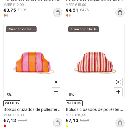
MSRP €12,99
MSRP €15,99
€3,75
€4,51
€3,95
€4,75
Almacén de la UE
Almacén de la UE
-5%
-5%
WEEK 35
WEEK 35
Bolsos cruzados de poliéster a rayas y accesorios
Bolsos cruzados de poliéster a rayas y accesorios
MSRP €19,99
MSRP €19,99
€7,13
€7,13
€7,50
€7,50