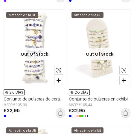
Almacén de la UE
Almacén de la UE
Out Of Stock
Out Of Stock
2-5 DÍAS
2-5 DÍAS
Conjunto de pulseras de cerámica chapadas en oro de 14 quilates con diseño de corazón, ideales para vacaciones, fiestas o la playa. Joyería para mujer.
Conjunto de pulseras en exhibición en varios colores con temática playera.
MSRP €105,99
MSRP €105,44
€32,95
€32,95
+1
Almacén de la UE
Almacén de la UE