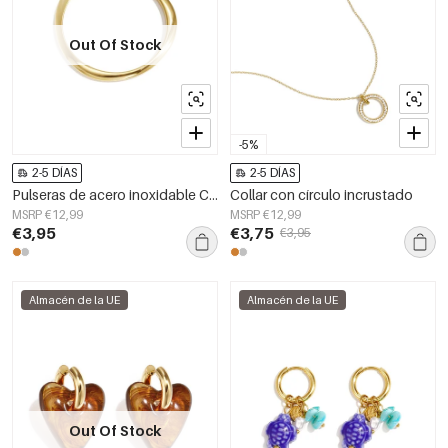
Out Of Stock
-5%
2-5 DÍAS
2-5 DÍAS
Pulseras de acero inoxidable Circle Simple Daily Simple Series Joyería para mujer
Collar con círculo incrustado
MSRP €12,99
MSRP €12,99
€3,95
€3,75
€3,95
Almacén de la UE
Almacén de la UE
Out Of Stock