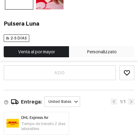
Pulsera Luna
2-5 DÍAS
Venta al por mayor
Personalizzato
ADD
Entrega:
1/1
United States
DHL Express Air
Tiempo de tránsito 2 días
laborables