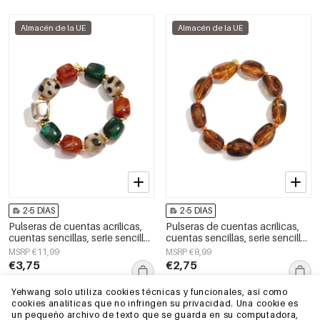
Almacén de la UE
Almacén de la UE
2-5 DÍAS
2-5 DÍAS
Pulseras de cuentas acrílicas,
Pulseras de cuentas acrílicas,
cuentas sencillas, serie sencilla
cuentas sencillas, serie sencilla
diaria, joyería para mujer
diaria, joyería para mujer
MSRP €11,99
MSRP €8,99
€3,75
€2,75
+1
Yehwang solo utiliza cookies técnicas y funcionales, así como
cookies analíticas que no infringen su privacidad. Una cookie es
Almacén de la UE
Almacén de la UE
un pequeño archivo de texto que se guarda en su computadora,