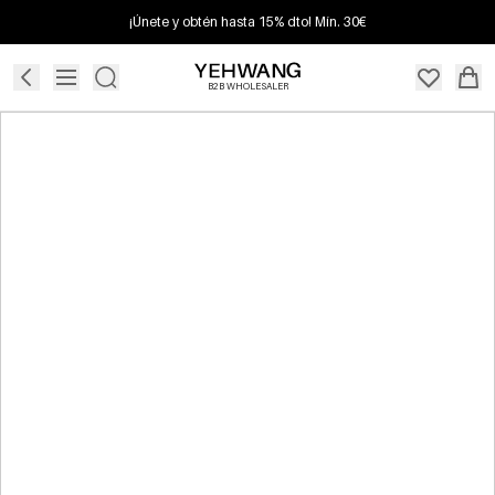
¡Únete y obtén hasta 15% dto! Mín. 30€
B2B WHOLESALER