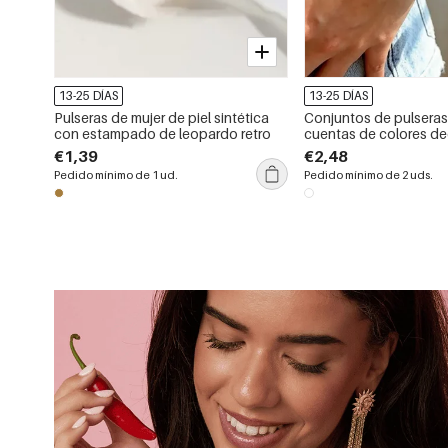
13-25 DÍAS
13-25 DÍAS
Pulseras de mujer de piel sintética
Conjuntos de pulseras
con estampado de leopardo retro
cuentas de colores d
para mujer
€1,39
€2,48
Pedido mínimo de 1 ud.
Pedido mínimo de 2 uds.