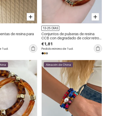
13-25 DÍAS
uentas de resina para
Conjuntos de pulseras de resina
CCB con degradado de color retro
para mujer
€1,81
 1 ud.
Pedido mínimo de 1 ud.
hina
Almacén de China