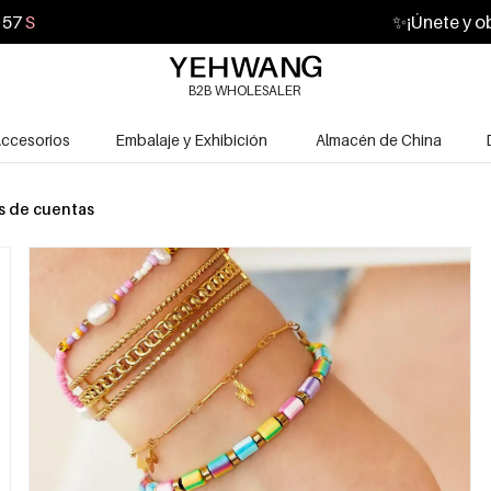
55
S
✨
¡Únete y o
B2B WHOLESALER
ccesorios
Embalaje y Exhibición
Almacén de China
s de cuentas