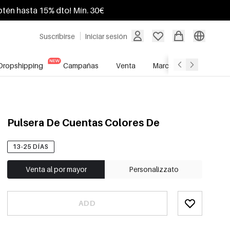
btén hasta 15% dto! Mín. 30€
Suscribirse
Iniciar sesión
Dropshipping
Campañas
Venta
Marcas
Servicio A
Pulsera De Cuentas Colores De
13-25 DÍAS
Venta al por mayor
Personalizzato
ADD