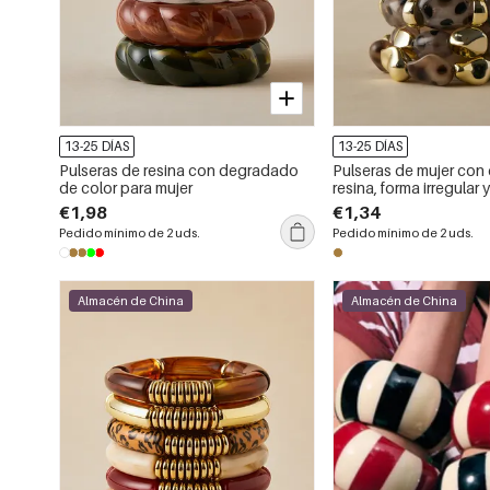
13-25 DÍAS
13-25 DÍAS
Pulseras de resina con degradado
Pulseras de mujer con
de color para mujer
resina, forma irregula
de leopardo, estilo ret
€1,98
€1,34
Pedido mínimo de 2 uds.
Pedido mínimo de 2 uds.
Almacén de China
Almacén de China