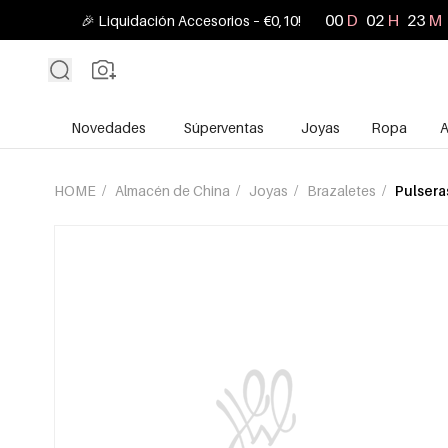
00
D
02
H
23
M
🎉 Liquidación Accesorios – €0,10!
Novedades
Súperventas
Joyas
Ropa
A
HOME
/
Almacén de China
/
Joyas
/
Brazaletes
/
Pulsera