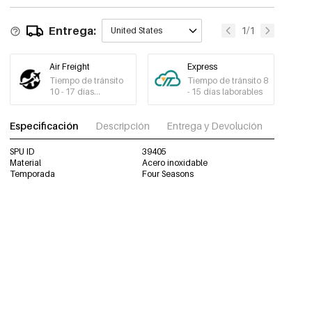
Entrega:
1/1
United States
Air Freight
Express
Tiempo de tránsito
Tiempo de tránsito 8
10 - 17 días
- 15 días laborables
laborables
Especificación
Descripción
Entrega y Devolución
Descar
SPU ID
39405
Material
Acero inoxidable
Temporada
Four Seasons