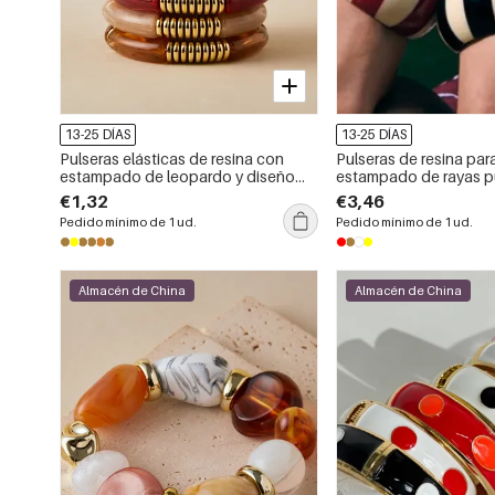
13-25 DÍAS
13-25 DÍAS
Pulseras elásticas de resina con
Pulseras de resina par
estampado de leopardo y diseño
estampado de rayas p
patchwork para mujer
variados.
€1,32
€3,46
Pedido mínimo de 1 ud.
Pedido mínimo de 1 ud.
Almacén de China
Almacén de China