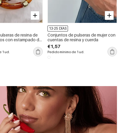
13-25 DÍAS
ulseras de resina de
Conjuntos de pulseras de mujer con
ados con estampado de
cuentas de resina y cuerda
 mujer
€1,57
 1 ud.
Pedido mínimo de 1 ud.