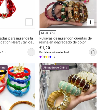
13-25 DÍAS
adas para mujer de la
Pulseras de mujer con cuentas de
acation Heart Star, de
resina en degradado de color
ado.
€1,20
 1 ud.
Pedido mínimo de 1 ud.
+9
hina
Almacén de China