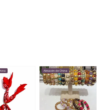
hina
Almacén de China