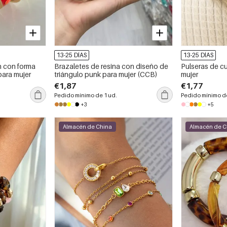
13-25 DÍAS
13-25 DÍAS
n con forma
Brazaletes de resina con diseño de
Pulseras de c
para mujer
triángulo punk para mujer (CCB)
mujer
€1,87
€1,77
Pedido mínimo de 1 ud.
Pedido mínimo de
+3
+5
Almacén de China
Almacén de C