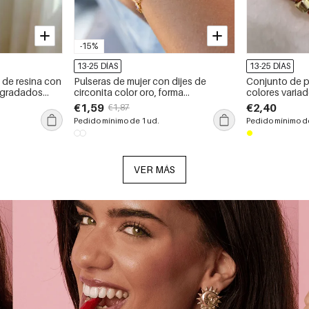
-15%
13-25 DÍAS
13-25 DÍAS
 de resina con
Pulseras de mujer con dijes de
Conjunto de p
egradados
circonita color oro, forma
colores vari
geométrica circular simple, acero
leopardo para
€1,59
€2,40
€1,87
inoxidable, resistentes al agua.
Pedido mínimo de 1 ud.
Pedido mínimo de
VER MÁS