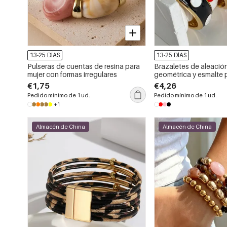
13-25 DÍAS
13-25 DÍAS
Pulseras de cuentas de resina para
Brazaletes de aleació
mujer con formas irregulares
geométrica y esmalte 
€1,75
€4,26
Pedido mínimo de 1 ud.
Pedido mínimo de 1 ud.
+1
Almacén de China
Almacén de China