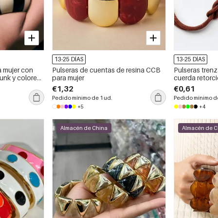
13-25 DÍAS
13-25 DÍAS
a mujer con
Pulseras de cuentas de resina CCB
Pulseras trenz
unk y colores
para mujer
cuerda retorci
€1,32
€0,61
Pedido mínimo de 1 ud.
Pedido mínimo de
+5
+4
Almacén de China
Almacén de C