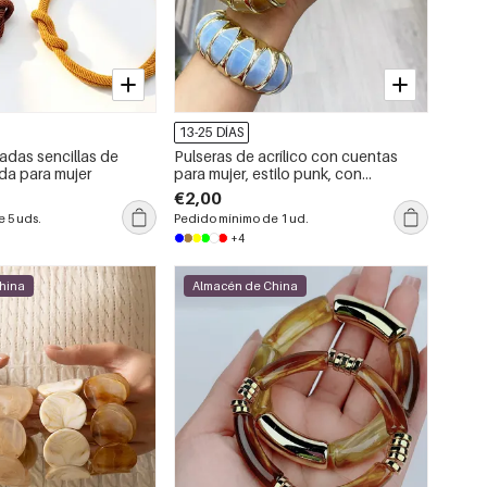
13-25 DÍAS
adas sencillas de
Pulseras de acrílico con cuentas
da para mujer
para mujer, estilo punk, con
degradado de color y forma
€2,00
geométrica.
 5 uds.
Pedido mínimo de 1 ud.
+4
hina
Almacén de China