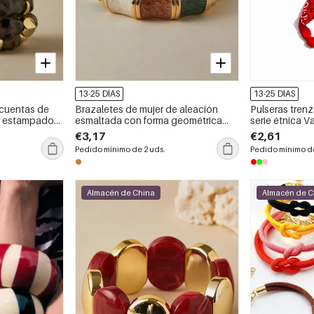
13-25 DÍAS
13-25 DÍAS
 cuentas de
Brazaletes de mujer de aleación
Pulseras trenz
r y estampado
esmaltada con forma geométrica
serie étnica V
ro.
retro
tela color dor
€3,17
€2,61
Pedido mínimo de 2 uds.
Pedido mínimo de
Almacén de China
Almacén de C