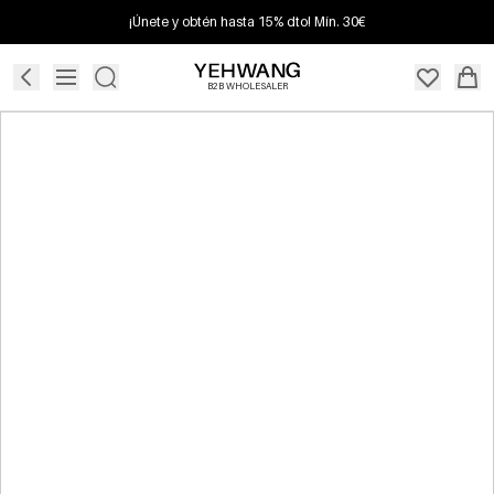
¡Únete y obtén hasta 15% dto! Mín. 30€
B2B WHOLESALER