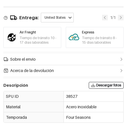
Entrega:
1/1
United States
Air Freight
Express
Tiempo de tránsito 10 -
Tiempo de tránsito 8 -
17 días laborables
15 días laborables
Sobre el envío
Acerca de la devolución
Descripción
Descargar fotos
SPU ID
38527
Material
Acero inoxidable
Temporada
Four Seasons