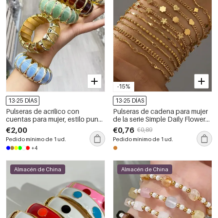
-15%
13-25 DÍAS
13-25 DÍAS
Pulseras de acrílico con
Pulseras de cadena para mujer
cuentas para mujer, estilo punk,
de la serie Simple Daily Flower
con degradado de color y
Chain, de acero inoxidable,
€2,00
€0,76
€0,89
forma geométrica.
resistentes al agua y color
Pedido mínimo de 1 ud.
Pedido mínimo de 1 ud.
dorado.
+4
Almacén de China
Almacén de China