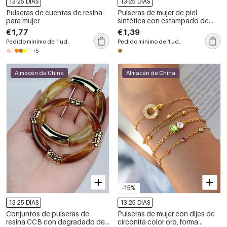
13-25 DÍAS
13-25 DÍAS
Pulseras de cuentas de resina
Pulseras de mujer de piel
para mujer
sintética con estampado de
leopardo retro
€1,77
€1,39
Pedido mínimo de 1 ud.
Pedido mínimo de 1 ud.
+5
Almacén de China
Almacén de China
-15%
13-25 DÍAS
13-25 DÍAS
Conjuntos de pulseras de
Pulseras de mujer con dijes de
resina CCB con degradado de
circonita color oro, forma