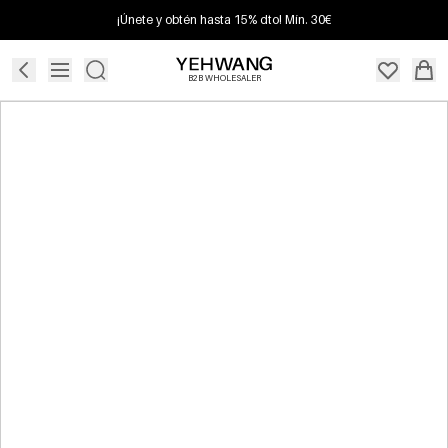
¡Únete y obtén hasta 15% dto! Mín. 30€
B2B WHOLESALER