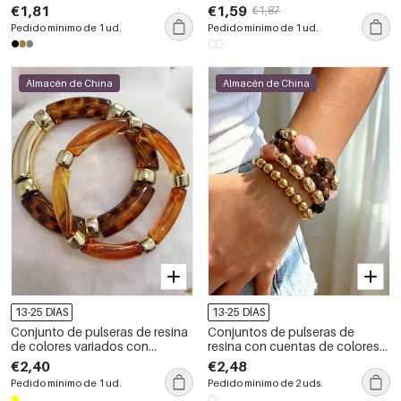
color retro para mujer
geométrica circular simple,
€1,81
€1,59
€1,87
acero inoxidable, resistentes al
Pedido mínimo de 1 ud.
Pedido mínimo de 1 ud.
agua.
Almacén de China
Almacén de China
13-25 DÍAS
13-25 DÍAS
Conjunto de pulseras de resina
Conjuntos de pulseras de
de colores variados con
resina con cuentas de colores
estampado de leopardo para
degradados para mujer
€2,40
€2,48
mujer
Pedido mínimo de 1 ud.
Pedido mínimo de 2 uds.