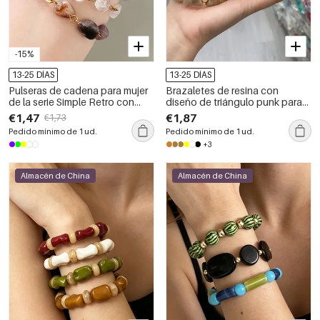
-15%
13-25 DÍAS
13-25 DÍAS
Pulseras de cadena para mujer
Brazaletes de resina con
de la serie Simple Retro con
diseño de triángulo punk para
cuentas de forma irregular, de
mujer (CCB)
€1,47
€1,87
€1,73
acero inoxidable, resistentes al
Pedido mínimo de 1 ud.
Pedido mínimo de 1 ud.
agua, de color dorado y con
+3
piedras naturales.
Almacén de China
Almacén de China