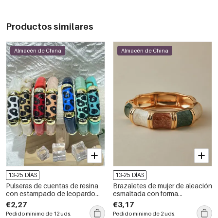
Productos similares
Almacén de China
Almacén de China
13-25 DÍAS
13-25 DÍAS
Pulseras de cuentas de resina
Brazaletes de mujer de aleación
con estampado de leopardo
esmaltada con forma
para mujer (CCB)
geométrica retro
€2,27
€3,17
Pedido mínimo de 12 uds.
Pedido mínimo de 2 uds.