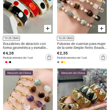
13-25 DÍAS
13-25 DÍAS
Brazaletes de aleación con
Pulseras de cuentas para mujer
forma geométrica y esmalte
de la serie Simple Retro Beads
para mujer
con degradado de color y
€4,26
€2,35
piedras naturales en color
Pedido mínimo de 1 ud.
Pedido mínimo de 1 ud.
dorado.
Almacén de China
Almacén de China