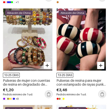
+1
Almacén de China
Almacén de China
13-25 DÍAS
13-25 DÍAS
Pulseras de mujer con cuentas
Pulseras de resina para mujer
de resina en degradado de
con estampado de rayas punk y
color
colores variados.
€1,20
€3,46
Pedido mínimo de 1 ud.
Pedido mínimo de 1 ud.
+9