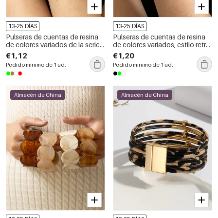
13-25 DÍAS
13-25 DÍAS
Pulseras de cuentas de resina
Pulseras de cuentas de resina
de colores variados de la serie
de colores variados, estilo retro,
romántica para mujer
con forma irregular y diseño
€1,12
€1,20
sencillo para mujer.
Pedido mínimo de 1 ud.
Pedido mínimo de 1 ud.
Almacén de China
Almacén de China