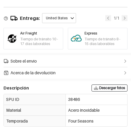
Entrega:
1/1
United States
Air Freight
Express
Tiempo de tránsito 10 -
Tiempo de tránsito 8 -
17 días laborables
15 días laborables
Sobre el envío
Acerca de la devolución
Descripción
Descargar fotos
SPU ID
38486
Material
Acero inoxidable
Temporada
Four Seasons