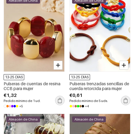
Almacén de China
Almacén de China
13-25 DÍAS
13-25 DÍAS
Pulseras de cuentas de resina
Pulseras trenzadas sencillas de
CCB para mujer
cuerda retorcida para mujer
€1,32
€0,61
Pedido mínimo de 1 ud.
Pedido mínimo de 5 uds.
+5
+4
Almacén de China
Almacén de China