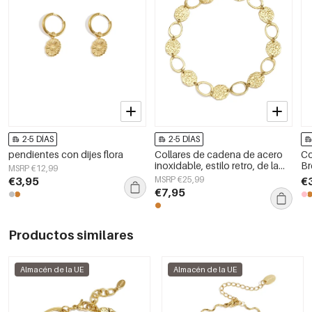
2-5 DÍAS
2-5 DÍAS
pendientes con dijes flora
Collares de cadena de acero
Co
inoxidable, estilo retro, de la
Br
MSRP €12,99
serie clásica para mujer.
€3,95
MSRP €25,99
€
€7,95
Productos similares
Almacén de la UE
Almacén de la UE