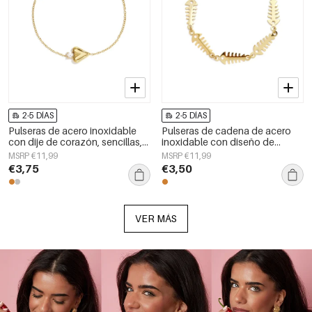
2-5 DÍAS
2-5 DÍAS
Pulseras de acero inoxidable
Pulseras de cadena de acero
con dije de corazón, sencillas,
inoxidable con diseño de
de la serie Daily Simple, joyería
peces, estilo sencillo y de uso
MSRP €11,99
MSRP €11,99
para mujer
diario. Joyería para mujer.
€3,75
€3,50
VER MÁS