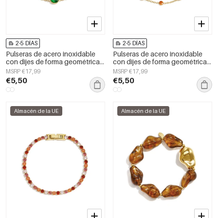
2-5 DÍAS
2-5 DÍAS
Pulseras de acero inoxidable
Pulseras de acero inoxidable
con dijes de forma geométrica,
con dijes de forma geométrica,
sencillas, de la serie Daily
sencillas, de la serie Daily
MSRP €17,99
MSRP €17,99
Simple, joyería para mujer.
Simple, joyería para mujer.
€5,50
€5,50
Almacén de la UE
Almacén de la UE