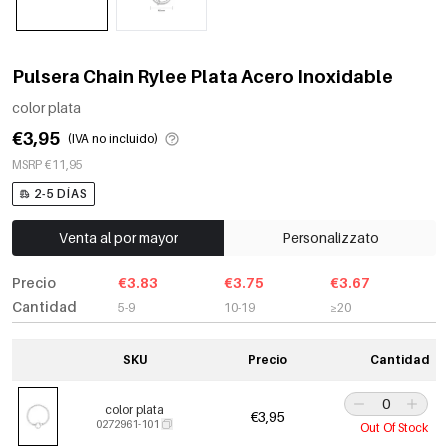
Pulsera Chain Rylee Plata Acero Inoxidable
color plata
€3,95
(IVA no incluido)
MSRP €11,95
2-5 DÍAS
Venta al por mayor
Personalizzato
Precio
€3.83
€3.75
€3.67
Cantidad
5-9
10-19
≥20
SKU
Precio
Cantidad
color plata
€3,95
0272961-101
Out Of Stock