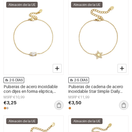
Almacén de la UE
Almacén de la UE
2-5 DÍAS
2-5 DÍAS
Pulseras de acero inoxidable
Pulseras de cadena de acero
con dijes en forma elíptica,
inoxidable Star Simple Daily
sencillas para uso diario, de la
Simple Series Joyería para mujer
MSRP €10,99
MSRP €11,99
serie Simple. Joyería para mujer.
€3,25
€3,50
Almacén de la UE
Almacén de la UE