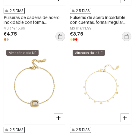
2-5 DÍAS
2-5 DÍAS
Pulseras de cadena de acero
Pulseras de acero inoxidable
inoxidable con forma
con cuentas, forma irregular,
geométrica, sencillas, de la serie
estilo casual, para uso diario,
MSRP €15,99
MSRP €11,99
Daily Simple, joyería para mujer.
serie sencilla, joyería para mujer.
€4,75
€3,75
Almacén de la UE
Almacén de la UE
2-5 DÍAS
2-5 DÍAS