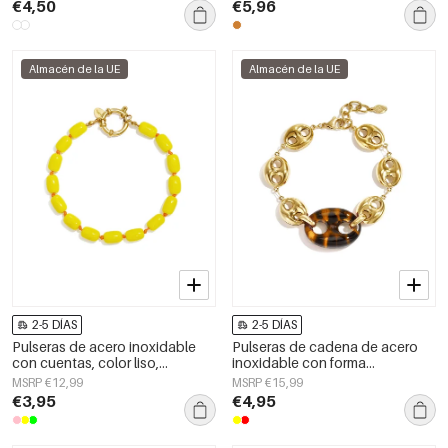
€4,50
€5,96
Almacén de la UE
Almacén de la UE
2-5 DÍAS
2-5 DÍAS
Pulseras de acero inoxidable
Pulseras de cadena de acero
con cuentas, color liso,
inoxidable con forma
sencillas, de la serie Simple
geométrica, sencillas, de la serie
MSRP €12,99
MSRP €15,99
Daily para mujer.
Daily Simple, joyería para mujer.
€3,95
€4,95