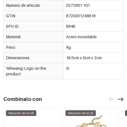
Número de artículo
0272961-101
GTIN
8720301246618
SPU ID
8948
Material
Acero inoxidable
Peso
9g
Dimensiones
18.5cm x 0cm x 2cm
Yehwang Logo on the
Sí
product
Combínalo con
Almacén de la UE
Almacén de la UE