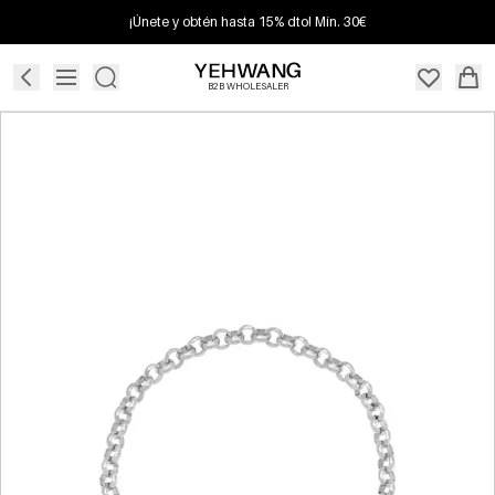
¡Únete y obtén hasta 15% dto! Mín. 30€
B2B WHOLESALER