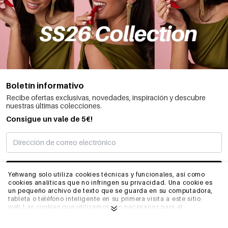
Boletín informativo
Recibe ofertas exclusivas, novedades, inspiración y descubre
nuestras últimas colecciones.
Consigue un vale de 5€!
SUSCRIBIRME
Yehwang solo utiliza cookies técnicas y funcionales, así como
cookies analíticas que no infringen su privacidad. Una cookie es
un pequeño archivo de texto que se guarda en su computadora,
tableta o teléfono inteligente en su primera visita a este sitio
INFORMACIÓN
web.Las cookies que utilizamos son necesarias para el
funcionamiento técnico del sitio web y su facilidad de uso.
Permiten que el sitio web funcione correctamente y recuerden,