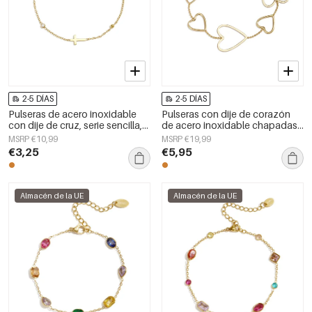
2-5 DÍAS
2-5 DÍAS
Pulseras de acero inoxidable
Pulseras con dije de corazón
con dije de cruz, serie sencilla,
de acero inoxidable chapadas
joyería para mujer
en oro de 14 quilates, serie
MSRP €10,99
MSRP €19,99
sencilla para el día a día, joyería
€3,25
€5,95
para mujer
Almacén de la UE
Almacén de la UE