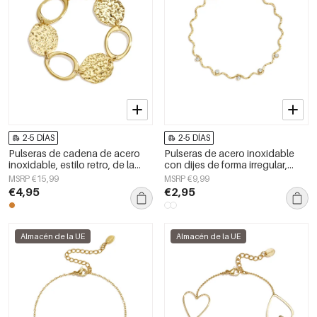
2-5 DÍAS
2-5 DÍAS
Pulseras de cadena de acero
Pulseras de acero inoxidable
inoxidable, estilo retro, de la
con dijes de forma irregular,
serie clásica para mujer.
sencillas, de la serie Simple
MSRP €15,99
MSRP €9,99
Daily, joyería para mujer
€4,95
€2,95
Almacén de la UE
Almacén de la UE