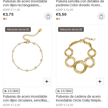
Pulseras de acero inoxidable
Pulsera sencilla con detalles de
con dijes rectangulares,
pedrería Color dorado Acero
sencillas, de la serie Daily
inoxidable
MSRP €11,99
MSRP €16,99
Simple, joyería para mujer.
€3,75
€5,50
Almacén de la UE
Almacén de la UE
2-5 DÍAS
2-5 DÍAS
Pulseras de acero inoxidable
Pulseras de cadena de acero
con dijes circulares, sencillas,
inoxidable Circle Daily Simple
de la serie Daily Simple, joyería
Series Joyería para mujer
MSRP €14,99
MSRP €19,99
para mujer