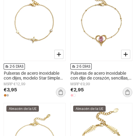
2-5 DÍAS
2-5 DÍAS
Pulseras de acero inoxidable
Pulseras de acero inoxidable
con dijes, modelo Star Simple
con dije de corazón, sencillas,
Daily Simple Series, joyería para
de la serie Daily Simple, joyería
MSRP €12,99
MSRP €9,99
mujer
para mujer
€3,95
€2,95
Almacén de la UE
Almacén de la UE