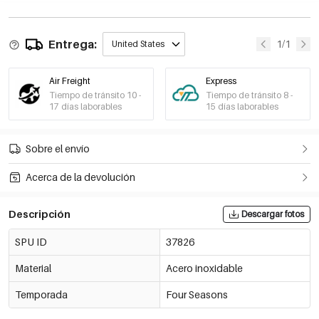
Entrega:
1/1
United States
Air Freight
Express
Tiempo de tránsito 10 -
Tiempo de tránsito 8 -
17 días laborables
15 días laborables
Sobre el envío
Acerca de la devolución
Descripción
Descargar fotos
SPU ID
37826
Material
Acero inoxidable
Temporada
Four Seasons