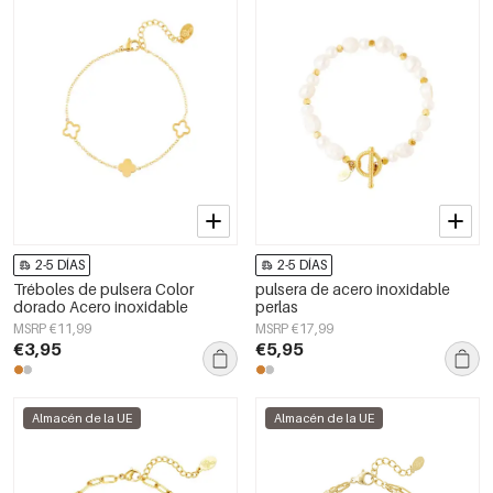
2-5 DÍAS
2-5 DÍAS
Tréboles de pulsera Color
pulsera de acero inoxidable
dorado Acero inoxidable
perlas
MSRP €11,99
MSRP €17,99
€3,95
€5,95
Almacén de la UE
Almacén de la UE