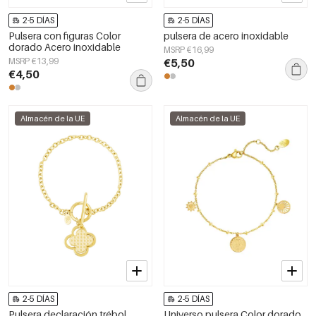
2-5 DÍAS
2-5 DÍAS
Pulsera con figuras Color
pulsera de acero inoxidable
dorado Acero inoxidable
MSRP €16,99
MSRP €13,99
€5,50
€4,50
Almacén de la UE
Almacén de la UE
2-5 DÍAS
2-5 DÍAS
Pulsera declaración trébol
Universo pulsera Color dorado