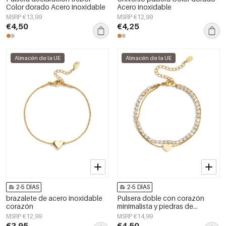
Color dorado Acero inoxidable
Acero inoxidable
MSRP €13,99
MSRP €12,99
€4,50
€4,25
Almacén de la UE
Almacén de la UE
2-5 DÍAS
2-5 DÍAS
brazalete de acero inoxidable
Pulsera doble con corazón
corazón
minimalista y piedras de
circonita
MSRP €12,99
MSRP €14,99
€3,95
€4,50