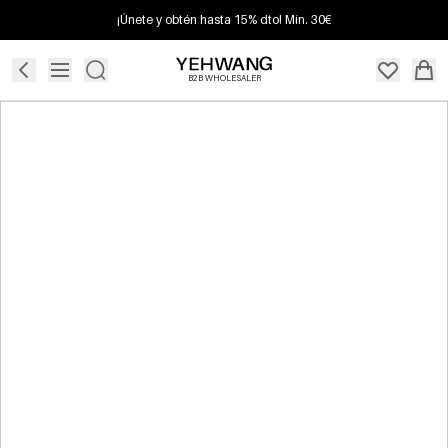
¡Únete y obtén hasta 15% dto! Mín. 30€
B2B WHOLESALER