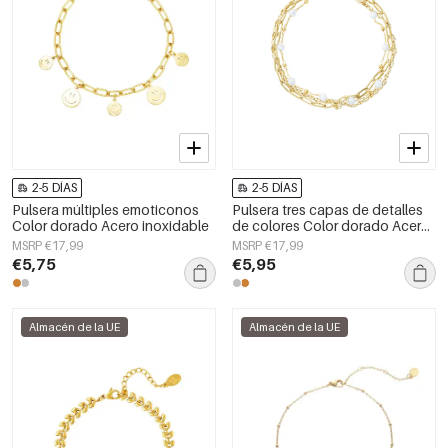
2-5 DÍAS
2-5 DÍAS
Pulsera múltiples emoticonos
Pulsera tres capas de detalles
Color dorado Acero inoxidable
de colores Color dorado Acero
inoxidable
MSRP €17,99
MSRP €17,99
€5,75
€5,95
Almacén de la UE
Almacén de la UE