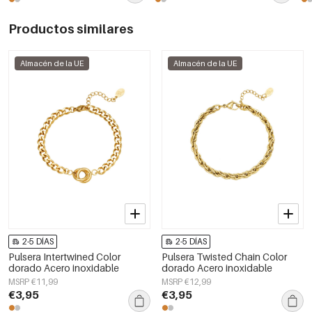
Productos similares
Almacén de la UE
Almacén de la UE
2-5 DÍAS
2-5 DÍAS
Pulsera Intertwined Color
Pulsera Twisted Chain Color
dorado Acero inoxidable
dorado Acero inoxidable
MSRP €11,99
MSRP €12,99
€3,95
€3,95