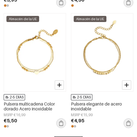
Almacén de la UE
Almacén de la UE
2-5 DÍAS
2-5 DÍAS
Pulsera multicadena Color
Pulsera elegante de acero
dorado Acero inoxidable
inoxidable
MSRP €16,99
MSRP €15,99
€5,50
€4,95