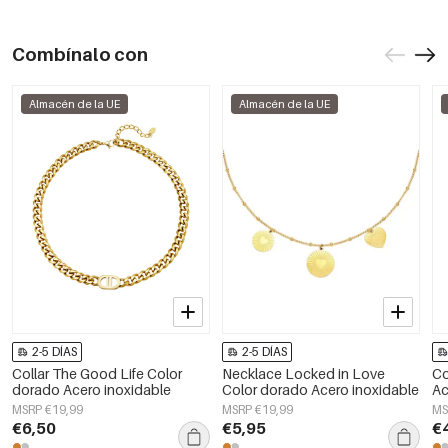
Combínalo con
Almacén de la UE
Almacén de la UE
2-5 DÍAS
2-5 DÍAS
Collar The Good Life Color
Necklace Locked in Love
Co
dorado Acero inoxidable
Color dorado Acero inoxidable
Ac
MSRP €19,99
MSRP €19,99
MS
€6,50
€5,95
€