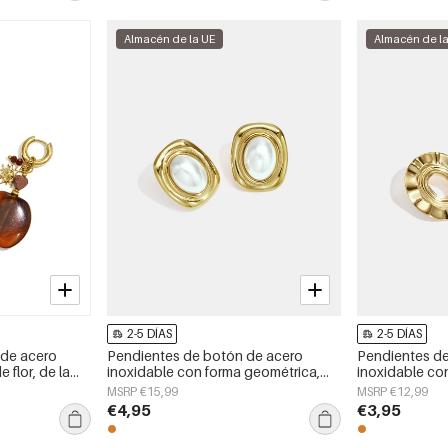
Almacén de la UE
Almacén de l
2-5 DÍAS
2-5 DÍAS
 de acero
Pendientes de botón de acero
Pendientes d
 flor, de la
inoxidable con forma geométrica,
inoxidable con
ría para mujer.
sencillos, de la serie Daily Simple,
sencillos, de l
MSRP €15,99
MSRP €12,99
joyería para mujer.
joyería para mu
€4,95
€3,95