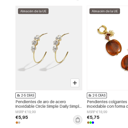
Almacén de la UE
Almacén de la UE
2-5 DÍAS
2-5 DÍAS
Pendientes de aro de acero
Pendientes colgantes
inoxidable Circle Simple Daily Simple
inoxidable con forma de
Series Joyería para mujer
serie Daily Simple, joye
MSRP €19,99
MSRP €18,99
€5,95
€5,75