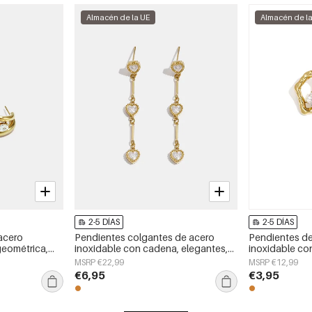
Almacén de la UE
Almacén de l
2-5 DÍAS
2-5 DÍAS
acero
Pendientes colgantes de acero
Pendientes d
geométrica,
inoxidable con cadena, elegantes,
inoxidable co
aily Simple,
ideales para reuniones o fiestas.
sencillos, de l
MSRP €22,99
MSRP €12,99
Colección de lujo para mujer.
joyería para mu
€6,95
€3,95