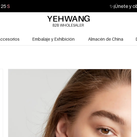
24
S
✨
¡Únete y o
B2B WHOLESALER
ccesorios
Embalaje y Exhibición
Almacén de China