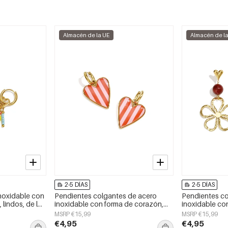
Almacén de la UE
Almacén de l
2-5 DÍAS
2-5 DÍAS
noxidable con
Pendientes colgantes de acero
Pendientes co
 lindos, de la
inoxidable con forma de corazón,
inoxidable con
ría para mujer
sencillos, de la serie Daily Simple,
Daily Simple, 
MSRP €15,99
MSRP €15,99
joyería para mujer.
€4,95
€4,95