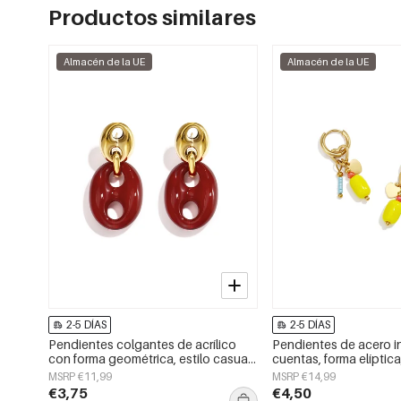
Productos similares
Almacén de la UE
Almacén de la UE
2-5 DÍAS
2-5 DÍAS
Pendientes colgantes de acrílico
Pendientes de acero i
con forma geométrica, estilo casual
cuentas, forma elíptica,
y sencillo para uso diario. Joyería
serie Daily Simple, joye
MSRP €11,99
MSRP €14,99
para mujer.
€3,75
€4,50