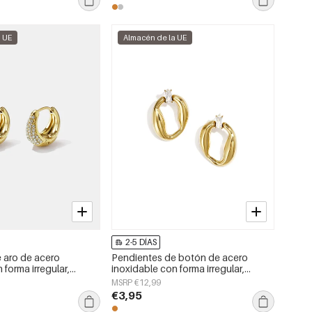
a UE
Almacén de la UE
2-5 DÍAS
 aro de acero
Pendientes de botón de acero
 forma irregular,
inoxidable con forma irregular,
a serie Daily Simple,
sencillos, de la serie Daily Simple,
MSRP €12,99
jer.
joyería para mujer.
€3,95