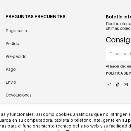
PREGUNTAS FRECUENTES
Boletín in
Recibe oferta
últimas colec
Registrarse
Consig
Pedido
Pre-pedido
Al hacer clic e
Pago
POLÍTICA DE 
Envío
Devoluciones
YEHWANG 
Almacén de China
as y funcionales, así como cookies analíticas que no infringen 
rda en su computadora, tableta o teléfono inteligente en su pri
Otras preguntas
as para el funcionamiento técnico del sitio web y su facilidad d