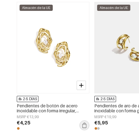
Almacén de la UE
Almacén de la UE
2-5 DÍAS
2-5 DÍAS
Pendientes de botón de acero
Pendientes de aro de 
inoxidable con forma irregular,
inoxidable con forma 
sencillos, de la serie Daily Simple,
sencillos, de la serie D
MSRP €13,99
MSRP €19,99
joyería para mujer.
joyería para mujer.
€4,25
€5,95