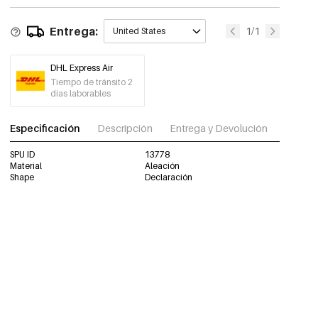
Entrega:
1/1
United States
DHL Express Air
Tiempo de tránsito 2
días laborables
Especificación
Descripción
Entrega y Devolución
Descar
SPU ID
13778
Material
Aleación
Shape
Declaración