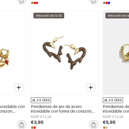
Almacén de la UE
Almacén de l
2-5 DÍAS
2-5 DÍAS
noxidable con
Pendientes de aro de acero
Pendientes de
orazón,
inoxidable con forma de corazón,
inoxidable con
aily Simple.
sencillos, de la serie Daily Simple,
sencillos, de l
MSRP €12,99
MSRP €19,99
joyería para mujer.
joyería para mu
€3,95
€5,95