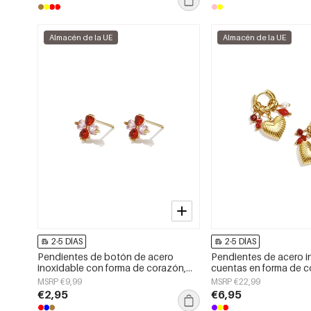
Almacén de la UE
Almacén de la UE
2-5 DÍAS
2-5 DÍAS
Pendientes de botón de acero
Pendientes de acero i
inoxidable con forma de corazón,
cuentas en forma de c
sencillos, de la serie Daily Simple,
sencillos, de la serie D
MSRP €9,99
MSRP €22,99
joyería para mujer.
Joyería para mujer.
€2,95
€6,95