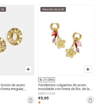
a UE
Almacén de la UE
2-5 DÍAS
e botón de acero
Pendientes colgantes de acero
 forma irregular,
inoxidable con forma de flor, de la
a serie Daily Simple,
serie Daily Simple, joyería para mujer.
MSRP €19,99
jer.
€5,95