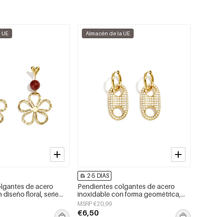
a UE
Almacén de la UE
2-5 DÍAS
lgantes de acero
Pendientes colgantes de acero
 diseño floral, serie
inoxidable con forma geométrica,
joyería para mujer
sencillos para el día a día, de la serie
MSRP €20,99
Simple. Joyería para mujer.
€6,50