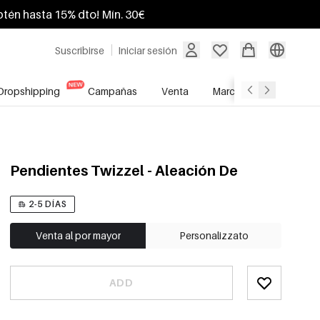
btén hasta 15% dto! Mín. 30€
Suscribirse
Iniciar sesión
Dropshipping
Campañas
Venta
Marcas
Servicio A
Pendientes Twizzel - Aleación De
2-5 DÍAS
Venta al por mayor
Personalizzato
ADD