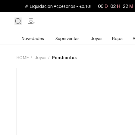
00
D
02
H
22
M
🎉 Liquidación Accesorios – €0,10!
Novedades
Súperventas
Joyas
Ropa
A
HOME
/
Joyas
/
Pendientes