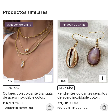
Productos similares
Almacén de China
Almacén de China
-15%
-15%
13-25 DÍAS
13-25 DÍAS
Collares con colgante triangular
Pendientes colgantes sencillos
de acero inoxidable color
de acero inoxidable color
dorado, elegante forma
dorado para mujer.
€4,28
€1,36
€5,04
€1,60
irregular, de la serie clásica.
Pedido mínimo de 1 ud.
Pedido mínimo de 1 ud.