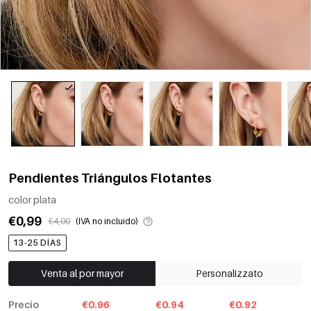
Pendientes Triángulos Flotantes
color plata
€0,99
€4,00
(IVA no incluido)
13-25 DÍAS
Venta al por mayor
Personalizzato
Precio
€0.96
€0.94
€0.92