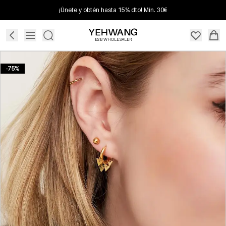
¡Únete y obtén hasta 15% dto! Mín. 30€
B2B WHOLESALER
-75%