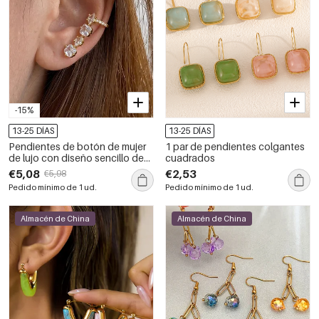
-15%
13-25 DÍAS
13-25 DÍAS
Pendientes de botón de mujer
1 par de pendientes colgantes
de lujo con diseño sencillo de
cuadrados
patchwork en forma de
€5,08
€2,53
€5,98
triángulo, de acero inoxidable,
Pedido mínimo de 1 ud.
Pedido mínimo de 1 ud.
resistentes al agua y con
circonitas doradas.
Almacén de China
Almacén de China