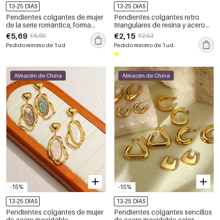
13-25 DÍAS
13-25 DÍAS
Pendientes colgantes de mujer
Pendientes colgantes retro
de la serie romántica, forma
triangulares de resina y acero
irregular, acero inoxidable, color
inoxidable, impermeables, para
€5,69
€2,15
€6,69
€2,53
dorado, resistentes al agua.
mujer.
Pedido mínimo de 1 ud.
Pedido mínimo de 1 ud.
Almacén de China
Almacén de China
-15%
-15%
13-25 DÍAS
13-25 DÍAS
Pendientes colgantes de mujer
Pendientes colgantes sencillos
de acero inoxidable
de acero inoxidable color