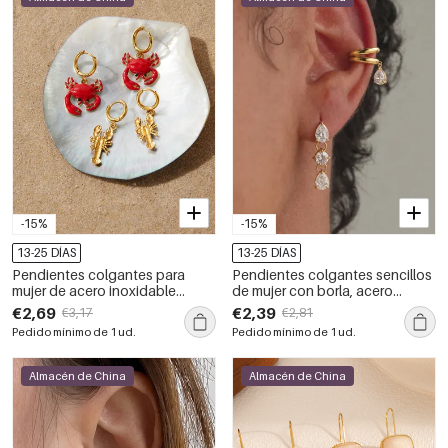
-15%
-15%
13-25 DÍAS
13-25 DÍAS
Pendientes colgantes para
Pendientes colgantes sencillos
mujer de acero inoxidable
de mujer con borla, acero
impermeables, color dorado,
inoxidable, resistentes al agua,
€2,69
€2,39
€3,17
€2,81
estilo oceánico.
color dorado y circonita.
Pedido mínimo de 1 ud.
Pedido mínimo de 1 ud.
Almacén de China
Almacén de China