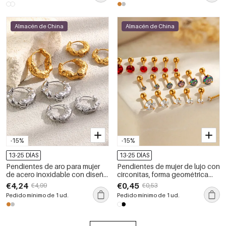
Almacén de China
Almacén de China
-15%
-15%
13-25 DÍAS
13-25 DÍAS
Pendientes de aro para mujer
Pendientes de mujer de lujo con
de acero inoxidable con diseño
circonitas, forma geométrica
martillado, resistentes al agua y
simple, acero inoxidable,
€4,24
€0,45
€4,99
€0,53
color dorado.
resistentes al agua y color
Pedido mínimo de 1 ud.
Pedido mínimo de 1 ud.
dorado.