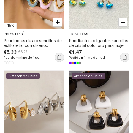
-15%
13-25 DÍAS
13-25 DÍAS
Pendientes de aro sencillos de
Pendientes colgantes sencillos
estilo retro con diseño
de cristal color oro para mujer.
triangular degradado en acero
€5,33
€1,47
€6,27
inoxidable, resistentes al agua y
Pedido mínimo de 1 ud.
Pedido mínimo de 1 ud.
de color dorado, con aros de
acrílico para mujer.
Almacén de China
Almacén de China