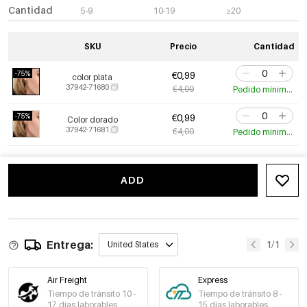
Cantidad
5-9
10-19
≥20
SKU
Precio
Cantidad
-75%
€0,99
color plata
37942-71680
€4,00
Pedido mínimo de 10 uds.
-75%
€0,99
Color dorado
37942-71681
€4,00
Pedido mínimo de 10 uds.
ADD
Entrega:
1/1
United States
Air Freight
Express
Tiempo de tránsito 10 -
Tiempo de tránsito 8 -
17 días laborables
15 días laborables