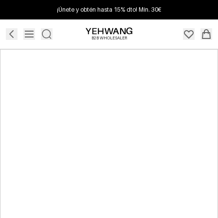
¡Únete y obtén hasta 15% dto! Mín. 30€
B2B WHOLESALER