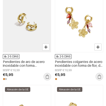
2-5 DÍAS
2-5 DÍAS
Pendientes de aro de acero
Pendientes colgantes de acero
inoxidable con forma
inoxidable con forma de flor, de
geométrica, sencillos, de la
la serie Daily Simple, joyería para
MSRP €19,99
MSRP €19,99
serie Daily Simple, joyería para
mujer.
€5,95
€5,95
mujer.
Almacén de la UE
Almacén de la UE