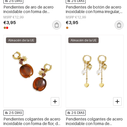
2-5 DÍAS
2-5 DÍAS
Pendientes de aro de acero
Pendientes de botón de acero
inoxidable con forma de
inoxidable con forma irregular,
corazón, sencillos, de la serie
sencillos, de la serie Daily
MSRP €12,99
MSRP €12,99
Daily Simple, joyería para mujer.
Simple, joyería para mujer.
€3,95
€3,95
Almacén de la UE
Almacén de la UE
2-5 DÍAS
2-5 DÍAS
Pendientes colgantes de acero
Pendientes colgantes de acero
inoxidable con forma de flor, de
inoxidable con forma de