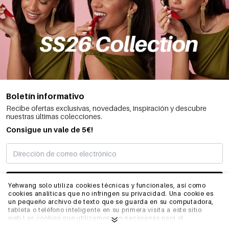
Boletín informativo
Recibe ofertas exclusivas, novedades, inspiración y descubre
nuestras últimas colecciones.
Consigue un vale de 5€!
SUSCRIBIRME
Yehwang solo utiliza cookies técnicas y funcionales, así como
cookies analíticas que no infringen su privacidad. Una cookie es
un pequeño archivo de texto que se guarda en su computadora,
tableta o teléfono inteligente en su primera visita a este sitio
INFORMACIÓN
web.Las cookies que utilizamos son necesarias para el
funcionamiento técnico del sitio web y su facilidad de uso.