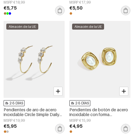
la serie Daily Simple, joyería para
corazón, sencillos, de la serie
MSRP €18,99
MSRP €17,99
mujer.
Daily Simple, joyería para mujer.
€5,75
€5,50
Almacén de la UE
Almacén de la UE
2-5 DÍAS
2-5 DÍAS
Pendientes de aro de acero
Pendientes de botón de acero
inoxidable Circle Simple Daily
inoxidable con forma
Simple Series Joyería para mujer
geométrica, sencillos, de la
MSRP €19,99
MSRP €15,99
serie Daily Simple, joyería para
€5,95
€4,95
mujer.