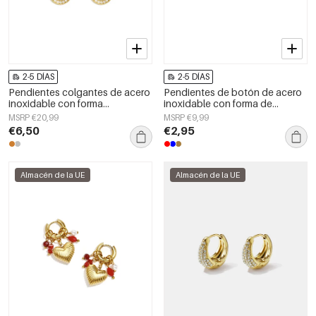
2-5 DÍAS
2-5 DÍAS
Pendientes colgantes de acero
Pendientes de botón de acero
inoxidable con forma
inoxidable con forma de
geométrica, sencillos para el día
corazón, sencillos, de la serie
MSRP €20,99
MSRP €9,99
a día, de la serie Simple. Joyería
Daily Simple, joyería para mujer.
€6,50
€2,95
para mujer.
Almacén de la UE
Almacén de la UE