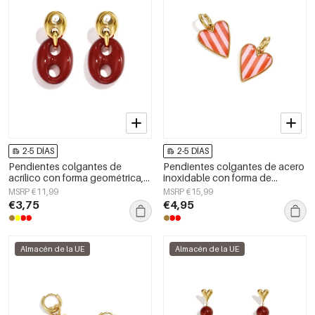
2-5 DÍAS
2-5 DÍAS
Pendientes colgantes de
Pendientes colgantes de acero
acrílico con forma geométrica,
inoxidable con forma de
estilo casual y sencillo para uso
corazón, sencillos, de la serie
MSRP €11,99
MSRP €15,99
diario. Joyería para mujer.
Daily Simple, joyería para mujer.
€3,75
€4,95
Almacén de la UE
Almacén de la UE