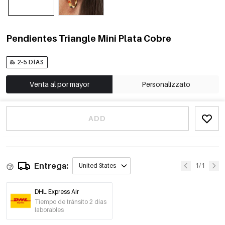
Pendientes Triangle Mini Plata Cobre
2-5 DÍAS
Venta al por mayor
Personalizzato
ADD
Entrega:
1/1
United States
DHL Express Air
Tiempo de tránsito 2 días
laborables