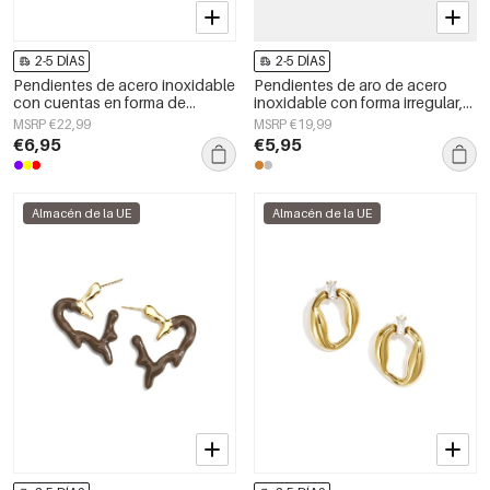
2-5 DÍAS
2-5 DÍAS
Pendientes de acero inoxidable
Pendientes de aro de acero
con cuentas en forma de
inoxidable con forma irregular,
corazón, sencillos, de la serie
sencillos, de la serie Daily
MSRP €22,99
MSRP €19,99
Daily Simple. Joyería para mujer.
Simple, joyería para mujer.
€6,95
€5,95
Almacén de la UE
Almacén de la UE