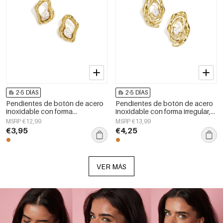
2-5 DÍAS
2-5 DÍAS
Pendientes de botón de acero
Pendientes de botón de acero
inoxidable con forma
inoxidable con forma irregular,
geométrica, sencillos, de la
sencillos, de la serie Daily
MSRP €12,99
MSRP €13,99
serie Daily Simple, joyería para
Simple, joyería para mujer.
€3,95
€4,25
mujer.
VER MÁS