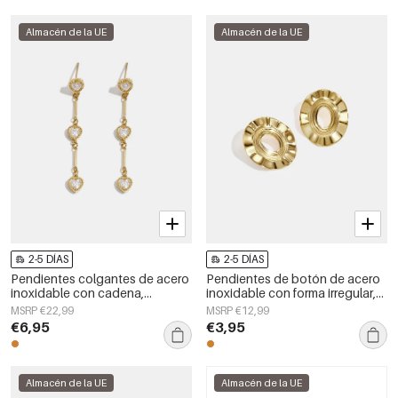
Almacén de la UE
Almacén de la UE
2-5 DÍAS
2-5 DÍAS
Pendientes colgantes de acero
Pendientes de botón de acero
inoxidable con cadena,
inoxidable con forma irregular,
elegantes, ideales para
sencillos, de la serie Daily
MSRP €22,99
MSRP €12,99
reuniones o fiestas. Colección
Simple, joyería para mujer.
€6,95
€3,95
de lujo para mujer.
Almacén de la UE
Almacén de la UE