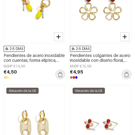
2-5 DÍAS
2-5 DÍAS
Pendientes de acero inoxidable
Pendientes colgantes de acero
con cuentas, forma elíptica,
inoxidable con diseño floral,
lindos, de la serie Daily Simple,
serie Daily Simple, joyería para
MSRP €14,99
MSRP €15,99
joyería para mujer
mujer
€4,50
€4,95
Almacén de la UE
Almacén de la UE