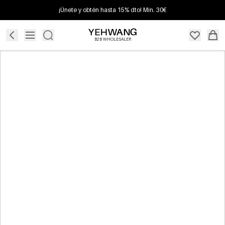
¡Únete y obtén hasta 15% dto! Mín. 30€
B2B WHOLESALER