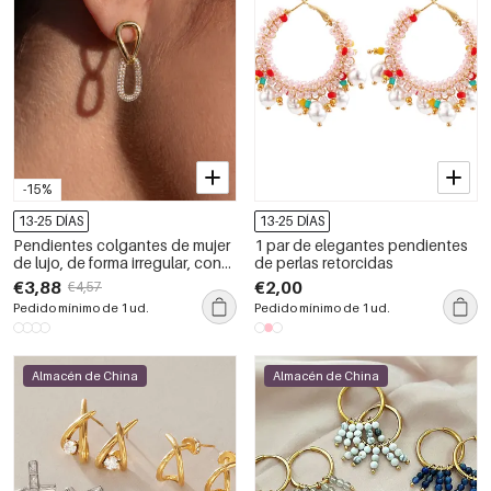
-15%
13-25 DÍAS
13-25 DÍAS
Pendientes colgantes de mujer
1 par de elegantes pendientes
de lujo, de forma irregular, con
de perlas retorcidas
diseño patchwork, de acero
€3,88
€2,00
€4,57
inoxidable, resistentes al agua y
Pedido mínimo de 1 ud.
Pedido mínimo de 1 ud.
color dorado, con circonitas.
Almacén de China
Almacén de China