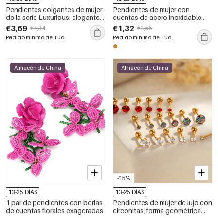
Pendientes colgantes de mujer
Pendientes de mujer con
de la serie Luxurious: elegantes,
cuentas de acero inoxidable
con borla, de acero inoxidable,
color oro de la serie Simple
€3,69
€1,32
€4,34
€1,55
resistentes al agua y de color
Retro Beads
Pedido mínimo de 1 ud.
Pedido mínimo de 1 ud.
dorado con circonitas.
Almacén de China
Almacén de China
-15%
13-25 DÍAS
13-25 DÍAS
1 par de pendientes con borlas
Pendientes de mujer de lujo con
de cuentas florales exageradas
circonitas, forma geométrica