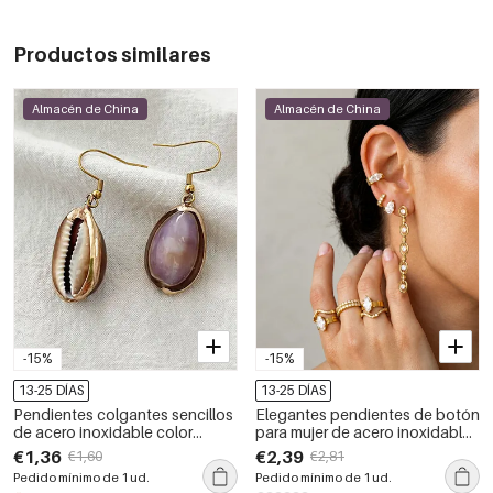
Productos similares
Almacén de China
Almacén de China
-15%
-15%
13-25 DÍAS
13-25 DÍAS
Pendientes colgantes sencillos
Elegantes pendientes de botón
de acero inoxidable color
para mujer de acero inoxidable
dorado para mujer.
con forma irregular, diseño
€1,36
€2,39
€1,60
€2,81
patchwork, resistentes al agua
Pedido mínimo de 1 ud.
Pedido mínimo de 1 ud.
y con circonitas doradas.