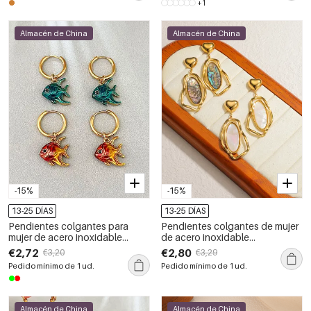
+1
Almacén de China
Almacén de China
-15%
-15%
13-25 DÍAS
13-25 DÍAS
Pendientes colgantes para
Pendientes colgantes de mujer
mujer de acero inoxidable
de acero inoxidable
impermeables con diseño retro
impermeables de forma irregular
€2,72
€2,80
€3,20
€3,29
de pez, color dorado.
y color dorado.
Pedido mínimo de 1 ud.
Pedido mínimo de 1 ud.
Almacén de China
Almacén de China