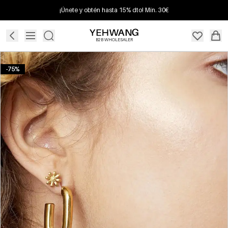
¡Únete y obtén hasta 15% dto! Mín. 30€
B2B WHOLESALER
-75%