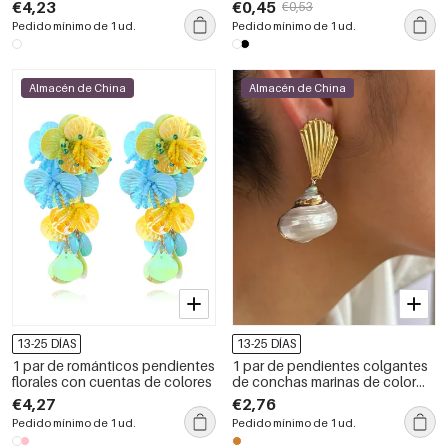
simple, acero inoxidable,
€4,23
€0,45
€0,53
resistentes al agua y color
Pedido mínimo de 1 ud.
Pedido mínimo de 1 ud.
dorado.
Almacén de China
Almacén de China
13-25 DÍAS
13-25 DÍAS
1 par de románticos pendientes
1 par de pendientes colgantes
florales con cuentas de colores
de conchas marinas de color
dorado
€4,27
€2,76
Pedido mínimo de 1 ud.
Pedido mínimo de 1 ud.