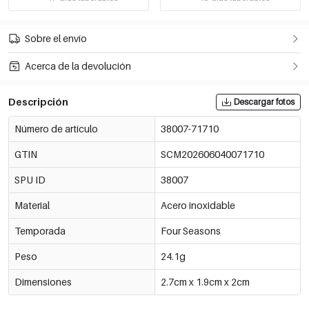
Sobre el envío
Acerca de la devolución
Descripción
Descargar fotos
Número de artículo
38007-71710
GTIN
SCM202606040071710
SPU ID
38007
Material
Acero inoxidable
Temporada
Four Seasons
Peso
24.1g
Dimensiones
2.7cm x 1.9cm x 2cm