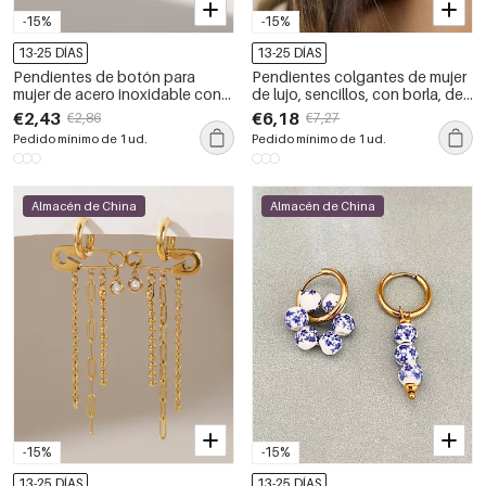
-15%
-15%
13-25 DÍAS
13-25 DÍAS
Pendientes de botón para
Pendientes colgantes de mujer
mujer de acero inoxidable con
de lujo, sencillos, con borla, de
forma de hoja, resistentes al
acero inoxidable,
€2,43
€6,18
€2,86
€7,27
agua y de color dorado.
impermeables, color dorado y
Pedido mínimo de 1 ud.
Pedido mínimo de 1 ud.
circonita.
Almacén de China
Almacén de China
-15%
-15%
13-25 DÍAS
13-25 DÍAS