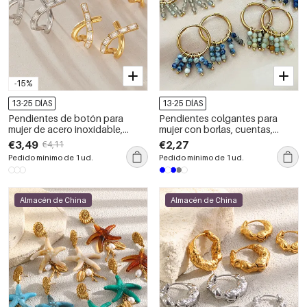
-15%
13-25 DÍAS
13-25 DÍAS
Pendientes de botón para
Pendientes colgantes para
mujer de acero inoxidable,
mujer con borlas, cuentas,
impermeables, color dorado y
piedras naturales, acero
€3,49
€2,27
€4,11
con circonitas, de forma
inoxidable, resistentes al agua y
Pedido mínimo de 1 ud.
Pedido mínimo de 1 ud.
irregular y resistentes al agua.
color dorado.
Almacén de China
Almacén de China