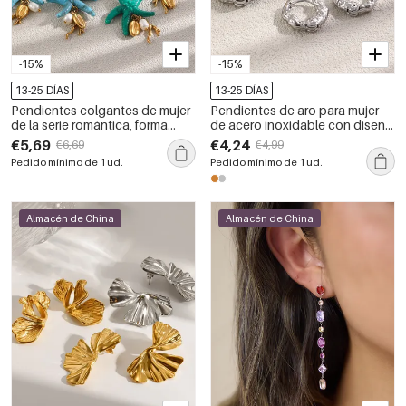
-15%
-15%
13-25 DÍAS
13-25 DÍAS
Pendientes colgantes de mujer
Pendientes de aro para mujer
de la serie romántica, forma
de acero inoxidable con diseño
irregular, acero inoxidable, color
martillado, resistentes al agua y
€5,69
€4,24
€6,69
€4,99
dorado, resistentes al agua.
color dorado.
Pedido mínimo de 1 ud.
Pedido mínimo de 1 ud.
Almacén de China
Almacén de China