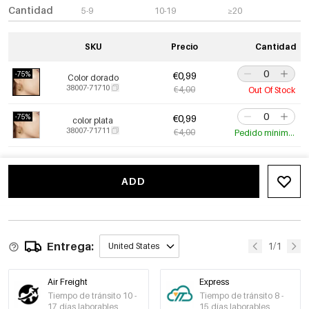
Cantidad
5-9
10-19
≥20
SKU
Precio
Cantidad
-75%
€0,99
Color dorado
38007-71710
€4,00
Out Of Stock
-75%
€0,99
color plata
38007-71711
€4,00
Pedido mínimo de 10 uds.
ADD
Entrega:
1/1
United States
Air Freight
Express
Tiempo de tránsito 10 -
Tiempo de tránsito 8 -
17 días laborables
15 días laborables