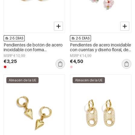
2-5 DÍAS
2-5 DÍAS
Pendientes de botón de acero
Pendientes de acero inoxidable
inoxidable con forma
con cuentas y diseño floral, de
geométrica, sencillos, de la
la serie Cute Simple, joyería para
MSRP €10,99
MSRP €14,99
serie Daily Simple, joyería para
mujer.
€3,25
€4,50
mujer.
Almacén de la UE
Almacén de la UE