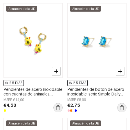
Almacén de la UE
Almacén de la UE
2-5 DÍAS
2-5 DÍAS
Pendientes de acero inoxidable
Pendientes de botón de acero
con cuentas de animales,
inoxidable, serie Simple Daily
lindos, de la serie Daily Simple,
Simple, joyería para mujer
MSRP €14,99
MSRP €8,99
joyería para mujer.
€4,50
€2,75
Almacén de la UE
Almacén de la UE