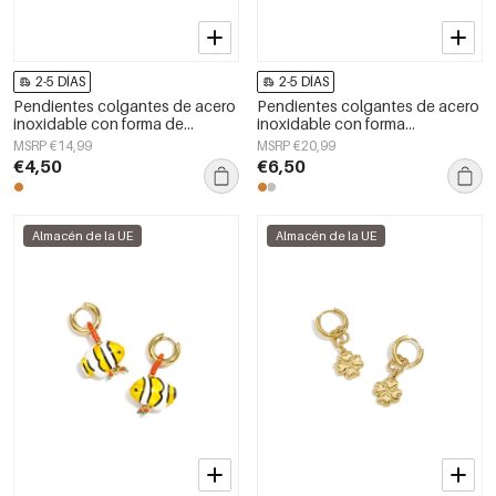
2-5 DÍAS
2-5 DÍAS
Pendientes colgantes de acero
Pendientes colgantes de acero
inoxidable con forma de
inoxidable con forma
corazón, sencillos, de la serie
geométrica, sencillos para el día
MSRP €14,99
MSRP €20,99
Daily Simple, joyería para mujer.
a día, de la serie Simple. Joyería
€4,50
€6,50
para mujer.
Almacén de la UE
Almacén de la UE