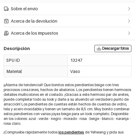
Sobre el envío
Acerca de la devolución
Acerca de los impuestos
Descripción
Descargar fotos
SPU ID
13247
Material
Vaso
¡¡Alarma de tendencia!! Que bonitos estos pendientes beige con tres
preciosos corazones, hechos de abalorios. Los pendientes tienen hermosos
detalles multicolores en el costado. ¡Gracias a este hermoso par de aretes,
puede completar todo su look y darle a su atuendo un verdadero punto de
atracción! Los pendientes de cuentas están hechos de cuentas de vidrio,
tela y acero inoxidable y tienen un tamaño de 8,5 cm. Muy bonito combinar
estos pendientes con varias joyas beige para un look completo. Disponible
en los colores: azul - verde - negro - morado - rosa - beige - blanco - naranja -
rosa claro.
¡Compruebe rápidamente todos
los pendientes
de Yehwang y pida sus