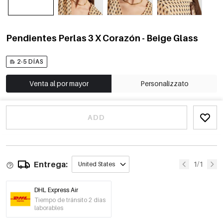
Pendientes Perlas 3 X Corazón - Beige Glass
2-5 DÍAS
Venta al por mayor
Personalizzato
ADD
Entrega:
1/1
United States
DHL Express Air
Tiempo de tránsito 2 días
laborables