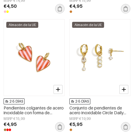
MSRP €14,99
MSRP €15,99
joyería para mujer
joyería para mujer
€4,50
€4,95
Almacén de la UE
Almacén de la UE
2-5 DÍAS
2-5 DÍAS
Pendientes colgantes de acero
Conjunto de pendientes de
inoxidable con forma de
acero inoxidable Circle Daily
corazón, sencillos, de la serie
Daily Simple Series Joyería para
MSRP €15,99
MSRP €19,99
Daily Simple, joyería para mujer.
mujer
€4,95
€5,95