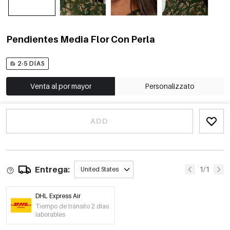
Pendientes Media Flor Con Perla
2-5 DÍAS
Venta al por mayor
Personalizzato
ADD
Entrega:
1/1
United States
DHL Express Air
Tiempo de tránsito 2 días
laborables