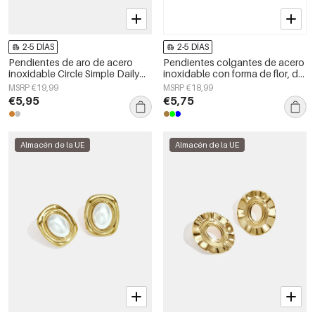
2-5 DÍAS
2-5 DÍAS
Pendientes de aro de acero
Pendientes colgantes de acero
inoxidable Circle Simple Daily
inoxidable con forma de flor, de
Simple Series Joyería para mujer
la serie Daily Simple, joyería para
MSRP €19,99
MSRP €18,99
mujer.
€5,95
€5,75
Almacén de la UE
Almacén de la UE