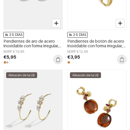
2-5 DÍAS
2-5 DÍAS
Pendientes de aro de acero
Pendientes de botón de acero
inoxidable con forma irregular,
inoxidable con forma irregular,
sencillos, de la serie Daily
sencillos, de la serie Daily
MSRP €19,99
MSRP €12,99
Simple, joyería para mujer.
Simple, joyería para mujer.
€5,95
€3,95
Almacén de la UE
Almacén de la UE