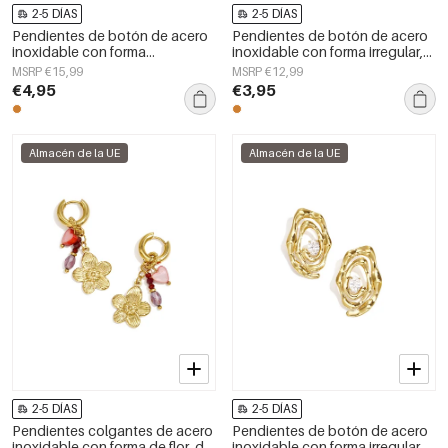
2-5 DÍAS
2-5 DÍAS
Pendientes de botón de acero
Pendientes de botón de acero
inoxidable con forma
inoxidable con forma irregular,
geométrica, sencillos, de la
sencillos, de la serie Daily
MSRP €15,99
MSRP €12,99
serie Daily Simple, joyería para
Simple, joyería para mujer.
€4,95
€3,95
mujer.
Almacén de la UE
Almacén de la UE
2-5 DÍAS
2-5 DÍAS
Pendientes colgantes de acero
Pendientes de botón de acero
inoxidable con forma de flor, de
inoxidable con forma irregular,