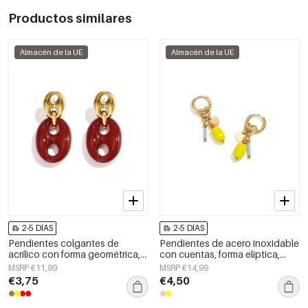
Productos similares
Almacén de la UE
Almacén de la UE
2-5 DÍAS
2-5 DÍAS
Pendientes colgantes de
Pendientes de acero inoxidable
acrílico con forma geométrica,
con cuentas, forma elíptica,
estilo casual y sencillo para uso
lindos, de la serie Daily Simple,
MSRP €11,99
MSRP €14,99
diario. Joyería para mujer.
joyería para mujer
€3,75
€4,50