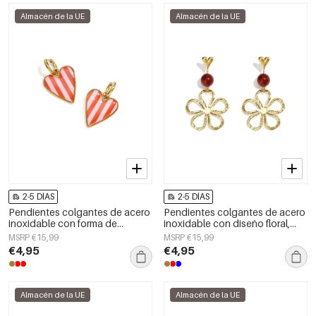
Almacén de la UE
Almacén de la UE
2-5 DÍAS
2-5 DÍAS
Pendientes colgantes de acero
Pendientes colgantes de acero
inoxidable con forma de
inoxidable con diseño floral,
corazón, sencillos, de la serie
serie Daily Simple, joyería para
MSRP €15,99
MSRP €15,99
Daily Simple, joyería para mujer.
mujer
€4,95
€4,95
Almacén de la UE
Almacén de la UE