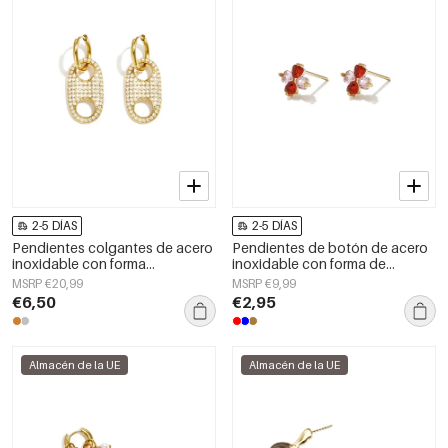
2-5 DÍAS
2-5 DÍAS
Pendientes colgantes de acero
Pendientes de botón de acero
inoxidable con forma
inoxidable con forma de
geométrica, sencillos para el día
corazón, sencillos, de la serie
MSRP €20,99
MSRP €9,99
a día, de la serie Simple. Joyería
Daily Simple, joyería para mujer.
€6,50
€2,95
para mujer.
Almacén de la UE
Almacén de la UE