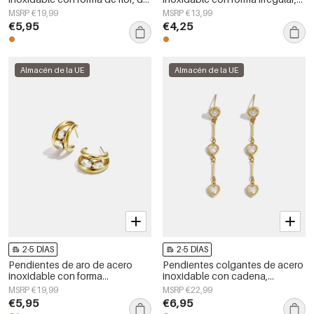
la serie Daily Simple, joyería para
sencillos, de la serie Daily
MSRP €19,99
MSRP €13,99
mujer.
Simple, joyería para mujer.
€5,95
€4,25
Almacén de la UE
Almacén de la UE
2-5 DÍAS
2-5 DÍAS
Pendientes de aro de acero
Pendientes colgantes de acero
inoxidable con forma
inoxidable con cadena,
geométrica, sencillos, de la
elegantes, ideales para
MSRP €19,99
MSRP €22,99
serie Daily Simple, joyería para
reuniones o fiestas. Colección
€5,95
€6,95
mujer.
de lujo para mujer.