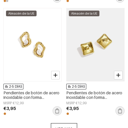
Almacén de la UE
Almacén de la UE
2-5 DÍAS
2-5 DÍAS
Pendientes de botón de acero
Pendientes de botón de acero
inoxidable con forma
inoxidable con forma
geométrica, sencillos, de la
geométrica, sencillos, de la
MSRP €12,99
MSRP €12,99
serie Daily Simple, joyería para
serie Daily Simple, joyería para
€3,95
€3,95
mujer.
mujer.