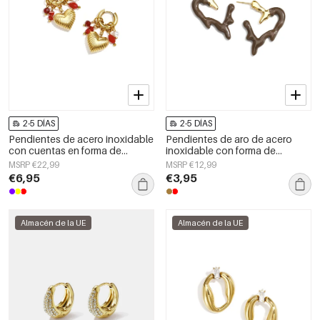
2-5 DÍAS
2-5 DÍAS
Pendientes de acero inoxidable
Pendientes de aro de acero
con cuentas en forma de
inoxidable con forma de
corazón, sencillos, de la serie
corazón, sencillos, de la serie
MSRP €22,99
MSRP €12,99
Daily Simple. Joyería para mujer.
Daily Simple, joyería para mujer.
€6,95
€3,95
Almacén de la UE
Almacén de la UE