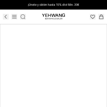
¡Únete y obtén hasta 15% dto! Mín. 30€
B2B WHOLESALER