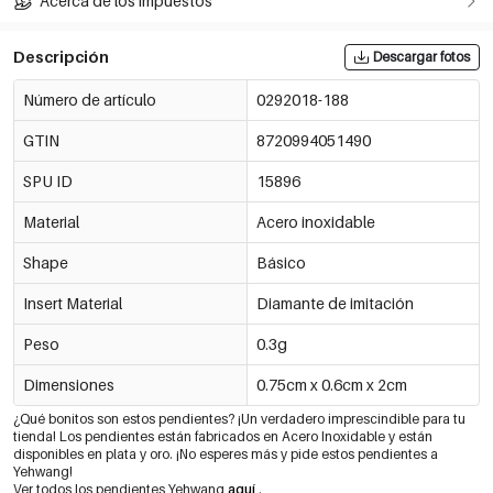
Acerca de los impuestos
Descripción
Descargar fotos
Número de artículo
0292018-188
GTIN
8720994051490
SPU ID
15896
Material
Acero inoxidable
Shape
Básico
Insert Material
Diamante de imitación
Peso
0.3g
Dimensiones
0.75cm x 0.6cm x 2cm
¿Qué bonitos son estos pendientes? ¡Un verdadero imprescindible para tu
tienda! Los pendientes están fabricados en Acero Inoxidable y están
disponibles en plata y oro. ¡No esperes más y pide estos pendientes a
Yehwang!
Ver todos los pendientes Yehwang
aquí
.