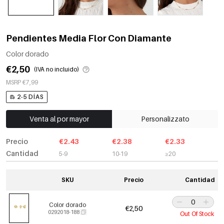
Pendientes Media Flor Con Diamante
Color dorado
€2,50
(IVA no incluido)
MSRP €7,99
2-5 DÍAS
Venta al por mayor
Personalizzato
Precio
€2.43
€2.38
€2.33
Cantidad
5-9
10-19
≥20
SKU
Precio
Cantidad
Color dorado
€2,50
0292018-188
Out Of Stock