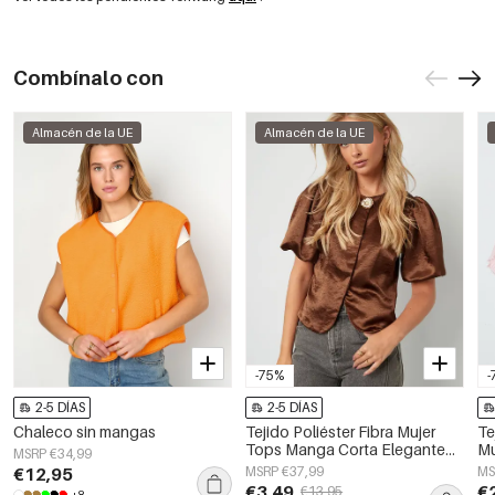
Combínalo con
Almacén de la UE
Almacén de la UE
-75%
-
2-5 DÍAS
2-5 DÍAS
Chaleco sin mangas
Tejido Poliéster Fibra Mujer
Te
Tops Manga Corta Elegante
Mu
MSRP €34,99
Color Sólido
El
€12,95
MSRP €37,99
MS
Pr
€3,49
€
€13,95
+8