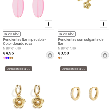
2-5 DÍAS
2-5 DÍAS
Pendientes flor impecable -
Pendientes con colgante de
Color dorado rosa
flor
MSRP €14,99
MSRP €11,99
€4,95
€3,50
Almacén de la UE
Almacén de la UE