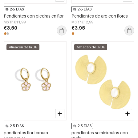
2-5 DÍAS
2-5 DÍAS
Pendientes con piedras en flor
Pendientes de aro con flores
MSRP €11,99
MSRP €12,99
€3,50
€3,95
Almacén de la UE
Almacén de la UE
2-5 DÍAS
2-5 DÍAS
pendientes flor ternura
pendientes semicírculos con
perla