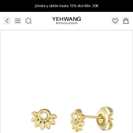
¡Únete y obtén hasta 15% dto! Mín. 30€
B2B WHOLESALER