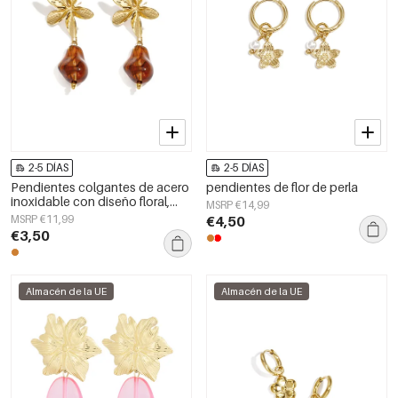
2-5 DÍAS
2-5 DÍAS
Pendientes colgantes de acero
pendientes de flor de perla
inoxidable con diseño floral,
MSRP €14,99
estilo casual y sencillo para uso
MSRP €11,99
€4,50
diario. Joyería para mujer.
€3,50
Almacén de la UE
Almacén de la UE