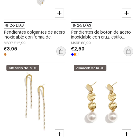
2-5 DÍAS
2-5 DÍAS
Pendientes colgantes de acero
Pendientes de botón de acero
inoxidable con forma de
inoxidable con cruz, estilo
concha, de la serie Simple Daily
casual y sencillo para uso
MSRP €12,99
MSRP €8,99
Simple, joyería para mujer.
diario, de la serie Joyería para
€3,95
€2,50
mujer
Almacén de la UE
Almacén de la UE