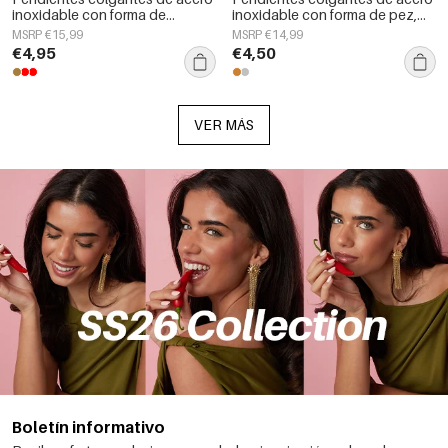
inoxidable con forma de
inoxidable con forma de pez,
corazón, sencillos, de la serie
de la serie Daily Simple, joyería
MSRP €15,99
MSRP €14,99
Daily Simple, joyería para mujer.
para mujer.
€4,95
€4,50
VER MÁS
Boletín informativo