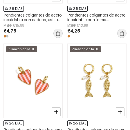
2-5 DÍAS
2-5 DÍAS
Pendientes colgantes de acero
Pendientes colgantes de acero
inoxidable con cadena, estilo
inoxidable con forma
sencillo para reuniones o
geométrica, elegantes, de la
MSRP €15,99
MSRP €13,99
fiestas. Colección Simple para
serie Daily Simple, joyería para
€4,75
€4,25
mujer.
mujer.
Almacén de la UE
Almacén de la UE
2-5 DÍAS
2-5 DÍAS
Pendientes colgantes de acero
Pendientes colgantes de acero