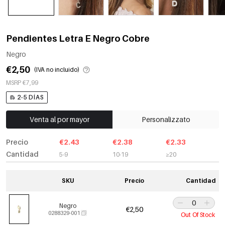
Pendientes Letra E Negro Cobre
Negro
€2,50
(IVA no incluido)
MSRP €7,99
2-5 DÍAS
Venta al por mayor
Personalizzato
Precio
€2.43
€2.38
€2.33
Cantidad
5-9
10-19
≥20
SKU
Precio
Cantidad
Negro
€2,50
0288329-001
Out Of Stock