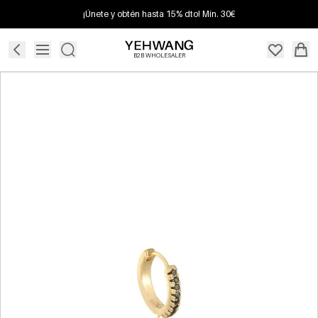
¡Únete y obtén hasta 15% dto! Mín. 30€
B2B WHOLESALER