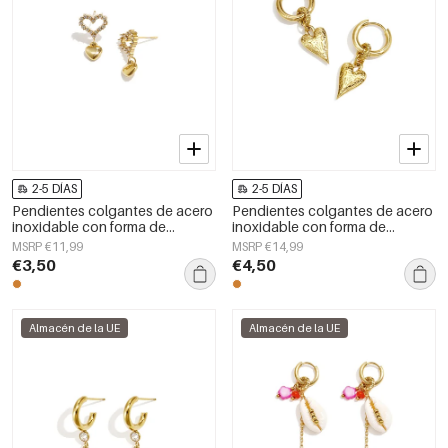
2-5 DÍAS
2-5 DÍAS
Pendientes colgantes de acero
Pendientes colgantes de acero
inoxidable con forma de
inoxidable con forma de
corazón, sencillos, de la serie
corazón, sencillos, de la serie
MSRP €11,99
MSRP €14,99
Daily Simple, joyería para mujer.
Daily Simple, joyería para mujer.
€3,50
€4,50
Almacén de la UE
Almacén de la UE