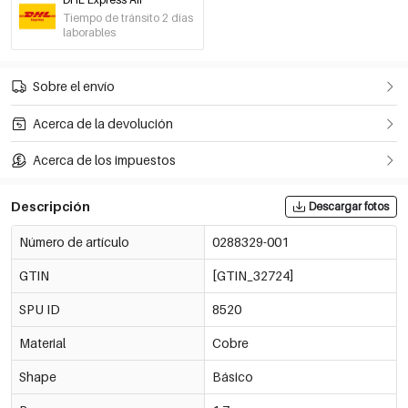
Negro
Tiempo de tránsito 2 días
€2,50
0288345-001
laborables
Out Of Stock
Negro
Sobre el envío
€2,50
0288347-001
Out Of Stock
Acerca de la devolución
Negro
€2,50
Acerca de los impuestos
0288348-001
Out Of Stock
Descripción
Descargar fotos
Negro
€2,50
0288349-001
Out Of Stock
Número de artículo
0288329-001
GTIN
[GTIN_32724]
Negro
€2,50
0288350-001
Out Of Stock
SPU ID
8520
Material
Cobre
Negro
€2,50
0288351-001
Out Of Stock
Shape
Básico