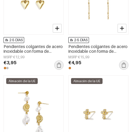
2-5 DÍAS
2-5 DÍAS
Pendientes colgantes de acero
Pendientes colgantes de acero
inoxidable con forma de
inoxidable con forma de
corazón, sencillos, de la serie
concha, serie Simple Simple,
MSRP €12,99
MSRP €15,99
Daily Simple, joyería para mujer.
joyería para mujer
€3,95
€4,95
Almacén de la UE
Almacén de la UE