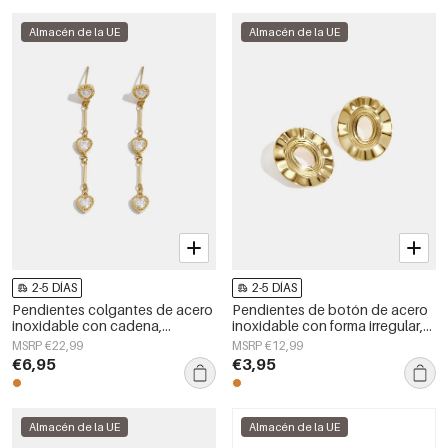
Almacén de la UE
Almacén de la UE
2-5 DÍAS
2-5 DÍAS
Pendientes colgantes de acero
Pendientes de botón de acero
inoxidable con cadena,
inoxidable con forma irregular,
elegantes, ideales para
sencillos, de la serie Daily
MSRP €22,99
MSRP €12,99
reuniones o fiestas. Colección
Simple, joyería para mujer.
€6,95
€3,95
de lujo para mujer.
Almacén de la UE
Almacén de la UE