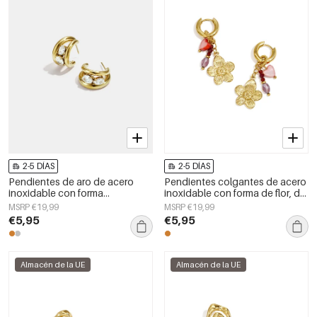
2-5 DÍAS
2-5 DÍAS
Pendientes de aro de acero
Pendientes colgantes de acero
inoxidable con forma
inoxidable con forma de flor, de
geométrica, sencillos, de la
la serie Daily Simple, joyería para
MSRP €19,99
MSRP €19,99
serie Daily Simple, joyería para
mujer.
€5,95
€5,95
mujer.
Almacén de la UE
Almacén de la UE