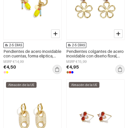
2-5 DÍAS
2-5 DÍAS
Pendientes de acero inoxidable
Pendientes colgantes de acero
con cuentas, forma elíptica,
inoxidable con diseño floral,
lindos, de la serie Daily Simple,
serie Daily Simple, joyería para
MSRP €14,99
MSRP €15,99
joyería para mujer
mujer
€4,50
€4,95
Almacén de la UE
Almacén de la UE