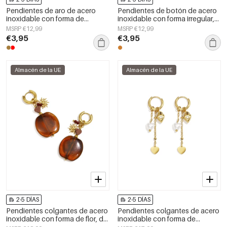
Pendientes de aro de acero
Pendientes de botón de acero
inoxidable con forma de
inoxidable con forma irregular,
corazón, sencillos, de la serie
sencillos, de la serie Daily
MSRP €12,99
MSRP €12,99
Daily Simple, joyería para mujer.
Simple, joyería para mujer.
€3,95
€3,95
Almacén de la UE
Almacén de la UE
2-5 DÍAS
2-5 DÍAS
Pendientes colgantes de acero
Pendientes colgantes de acero
inoxidable con forma de flor, de
inoxidable con forma de
la serie Daily Simple, joyería para
corazón, sencillos, de la serie