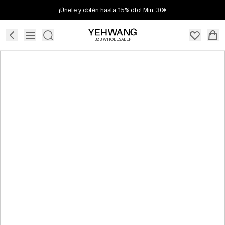
¡Únete y obtén hasta 15% dto! Mín. 30€
B2B WHOLESALER