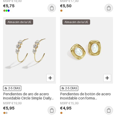
MSRP €18,99
MSRP €17,99
mujer.
Daily Simple, joyería para mujer.
€5,75
€5,50
Almacén de la UE
Almacén de la UE
2-5 DÍAS
2-5 DÍAS
Pendientes de aro de acero
Pendientes de botón de acero
inoxidable Circle Simple Daily
inoxidable con forma
Simple Series Joyería para mujer
geométrica, sencillos, de la
MSRP €19,99
MSRP €15,99
serie Daily Simple, joyería para
€5,95
€4,95
mujer.