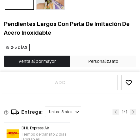
Pendientes Largos Con Perla De Imitación De
Acero Inoxidable
2-5 DÍAS
Venta al por mayor
Personalizzato
ADD
Entrega:
1/1
United States
DHL Express Air
Tiempo de tránsito 2 días
laborables