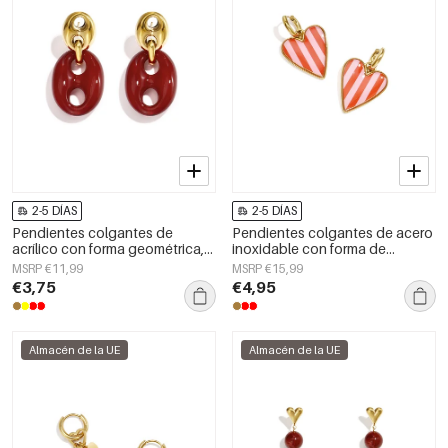
2-5 DÍAS
2-5 DÍAS
Pendientes colgantes de
Pendientes colgantes de acero
acrílico con forma geométrica,
inoxidable con forma de
estilo casual y sencillo para uso
corazón, sencillos, de la serie
MSRP €11,99
MSRP €15,99
diario. Joyería para mujer.
Daily Simple, joyería para mujer.
€3,75
€4,95
Almacén de la UE
Almacén de la UE