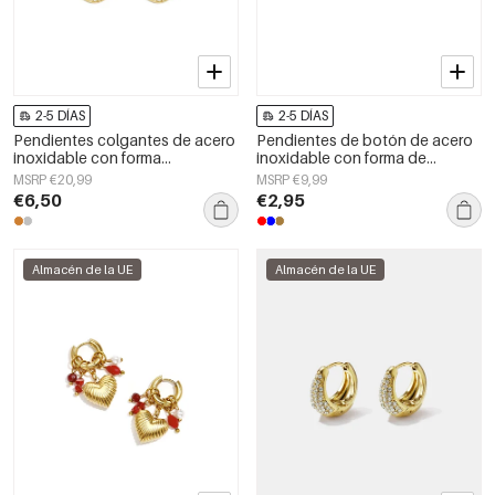
2-5 DÍAS
2-5 DÍAS
Pendientes colgantes de acero
Pendientes de botón de acero
inoxidable con forma
inoxidable con forma de
geométrica, sencillos para el día
corazón, sencillos, de la serie
MSRP €20,99
MSRP €9,99
a día, de la serie Simple. Joyería
Daily Simple, joyería para mujer.
€6,50
€2,95
para mujer.
Almacén de la UE
Almacén de la UE