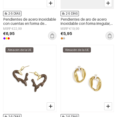
2-5 DÍAS
2-5 DÍAS
Pendientes de acero inoxidable
Pendientes de aro de acero
con cuentas en forma de
inoxidable con forma irregular,
corazón, sencillos, de la serie
sencillos, de la serie Daily
MSRP €22,99
MSRP €19,99
Daily Simple. Joyería para mujer.
Simple, joyería para mujer.
€6,95
€5,95
Almacén de la UE
Almacén de la UE
2-5 DÍAS
2-5 DÍAS