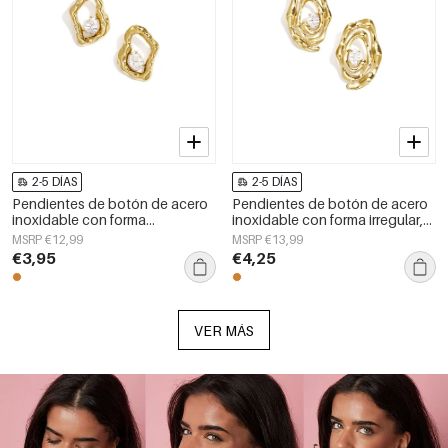
2-5 DÍAS
2-5 DÍAS
Pendientes de botón de acero
Pendientes de botón de acero
inoxidable con forma
inoxidable con forma irregular,
geométrica, sencillos, de la
sencillos, de la serie Daily
MSRP €12,99
MSRP €13,99
serie Daily Simple, joyería para
Simple, joyería para mujer.
€3,95
€4,25
mujer.
VER MÁS