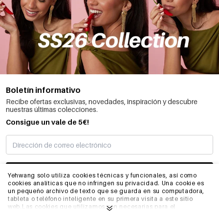
Boletín informativo
Recibe ofertas exclusivas, novedades, inspiración y descubre
nuestras últimas colecciones.
Consigue un vale de 5€!
SUSCRIBIRME
Yehwang solo utiliza cookies técnicas y funcionales, así como
cookies analíticas que no infringen su privacidad. Una cookie es
un pequeño archivo de texto que se guarda en su computadora,
tableta o teléfono inteligente en su primera visita a este sitio
INFORMACIÓN
web.Las cookies que utilizamos son necesarias para el
funcionamiento técnico del sitio web y su facilidad de uso.