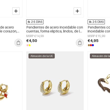
2-5 DÍAS
2-5 DÍAS
 de acero
Pendientes de acero inoxidable con
Pendientes co
de corazón,
cuentas, forma elíptica, lindos, de la
inoxidable con
aily Simple,
serie Daily Simple, joyería para mujer
Daily Simple, 
MSRP €14,99
MSRP €15,99
€4,50
€4,95
Almacén de la UE
Almacén de l