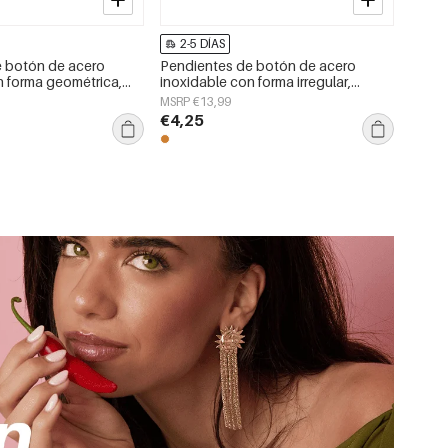
2-5 DÍAS
e botón de acero
Pendientes de botón de acero
n forma geométrica,
inoxidable con forma irregular,
a serie Daily Simple,
sencillos, de la serie Daily Simple,
MSRP €13,99
jer.
joyería para mujer.
€4,25