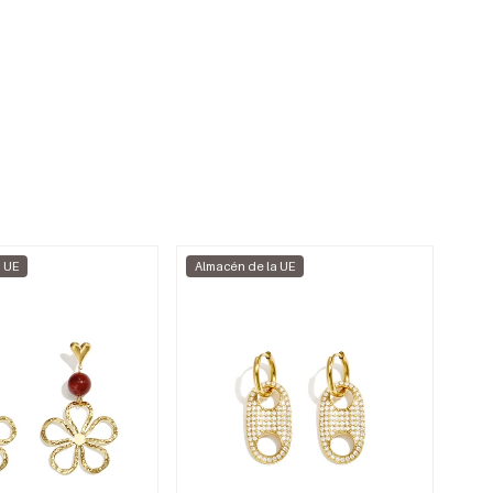
a UE
Almacén de la UE