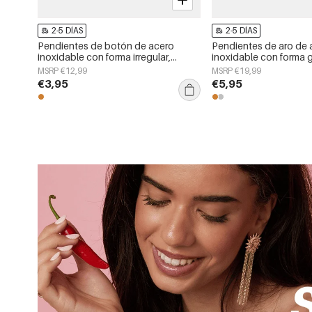
2-5 DÍAS
2-5 DÍAS
Pendientes de botón de acero
Pendientes de aro de 
inoxidable con forma irregular,
inoxidable con forma 
sencillos, de la serie Daily Simple,
sencillos, de la serie D
MSRP €12,99
MSRP €19,99
joyería para mujer.
joyería para mujer.
€3,95
€5,95