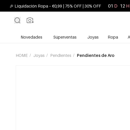
01
D
12
H
🎉 Liquidación Ropa – €0,99 | 75% OFF | 30% OFF
Novedades
Súperventas
Joyas
Ropa
A
HOME
/
Joyas
/
Pendientes
/
Pendientes de Aro