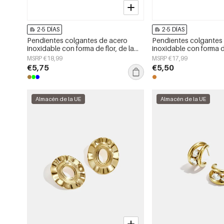
2-5 DÍAS
2-5 DÍAS
Pendientes colgantes de acero
Pendientes colgantes
inoxidable con forma de flor, de la
inoxidable con forma 
serie Daily Simple, joyería para mujer.
sencillos, de la serie D
MSRP €18,99
MSRP €17,99
joyería para mujer.
€5,75
€5,50
Almacén de la UE
Almacén de la UE