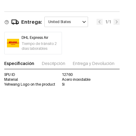
Entrega:
1/1
United States
DHL Express Air
Tiempo de tránsito 2
días laborables
Especificación
Descripción
Entrega y Devolución
Descar
SPU ID
12760
Material
Acero inoxidable
Yehwang Logo on the product
Sí