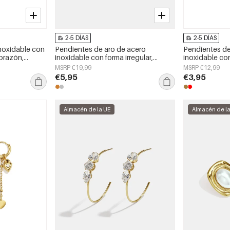
2-5 DÍAS
2-5 DÍAS
noxidable con
Pendientes de aro de acero
Pendientes de
orazón,
inoxidable con forma irregular,
inoxidable co
aily Simple.
sencillos, de la serie Daily Simple,
sencillos, de l
MSRP €19,99
MSRP €12,99
joyería para mujer.
joyería para mu
€5,95
€3,95
Almacén de la UE
Almacén de l