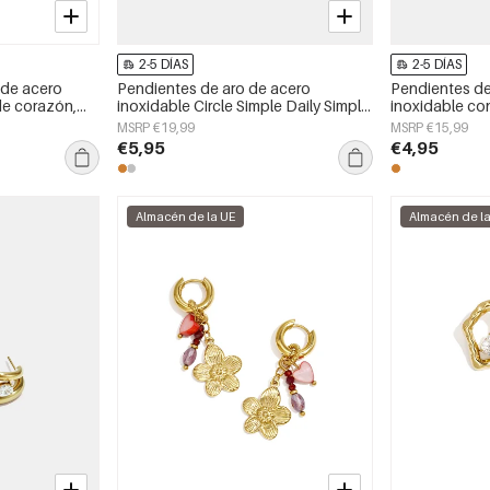
2-5 DÍAS
2-5 DÍAS
 de acero
Pendientes de aro de acero
Pendientes d
de corazón,
inoxidable Circle Simple Daily Simple
inoxidable co
aily Simple,
Series Joyería para mujer
sencillos, de l
MSRP €19,99
MSRP €15,99
joyería para mu
€5,95
€4,95
Almacén de la UE
Almacén de l