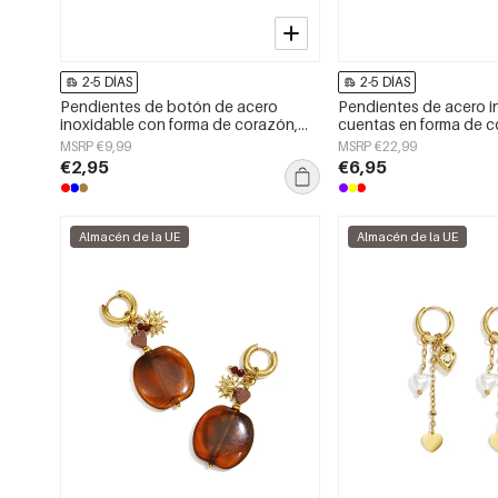
2-5 DÍAS
2-5 DÍAS
Pendientes de botón de acero
Pendientes de acero i
inoxidable con forma de corazón,
cuentas en forma de c
sencillos, de la serie Daily Simple,
sencillos, de la serie D
MSRP €9,99
MSRP €22,99
joyería para mujer.
Joyería para mujer.
€2,95
€6,95
Almacén de la UE
Almacén de la UE