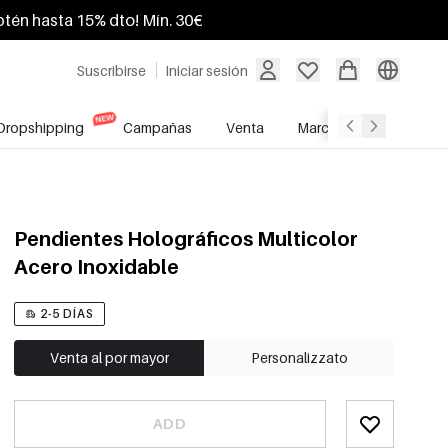
btén hasta 15% dto! Mín. 30€
Suscribirse
Iniciar sesión
Dropshipping
Campañas
Venta
Marcas
Servicio A
Pendientes Holográficos Multicolor
Acero Inoxidable
2-5 DÍAS
Venta al por mayor
Personalizzato
ADD