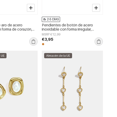
2-5 DÍAS
 aro de acero
Pendientes de botón de acero
n forma de corazón,
inoxidable con forma irregular,
a serie Daily Simple,
sencillos, de la serie Daily Simple,
MSRP €12,99
jer.
joyería para mujer.
€3,95
a UE
Almacén de la UE