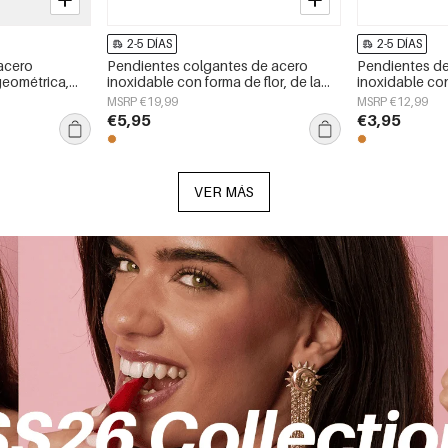
2-5 DÍAS
2-5 DÍAS
acero
Pendientes colgantes de acero
Pendientes d
geométrica,
inoxidable con forma de flor, de la
inoxidable co
aily Simple,
serie Daily Simple, joyería para mujer.
sencillos, de l
MSRP €19,99
MSRP €12,99
joyería para mu
€5,95
€3,95
VER MÁS