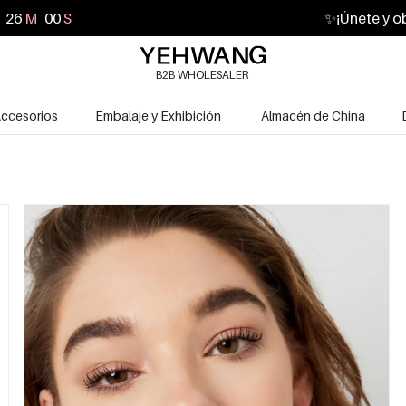
25
M
58
S
✨
¡Únete y o
B2B WHOLESALER
ccesorios
Embalaje y Exhibición
Almacén de China