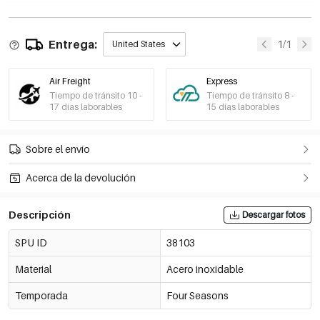
Entrega:
1/1
United States
Air Freight
Express
Tiempo de tránsito 10 -
Tiempo de tránsito 8 -
17 días laborables
15 días laborables
Sobre el envío
Acerca de la devolución
Descripción
Descargar fotos
SPU ID
38103
Material
Acero inoxidable
Temporada
Four Seasons