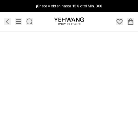
¡Únete y obtén hasta 15% dto! Mín. 30€
B2B WHOLESALER