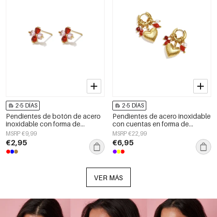
2-5 DÍAS
2-5 DÍAS
Pendientes de botón de acero
Pendientes de acero inoxidable
inoxidable con forma de
con cuentas en forma de
corazón, sencillos, de la serie
corazón, sencillos, de la serie
MSRP €9,99
MSRP €22,99
Daily Simple, joyería para mujer.
Daily Simple. Joyería para mujer.
€2,95
€6,95
VER MÁS