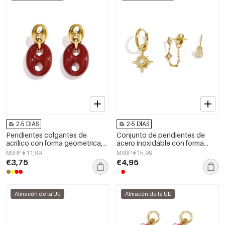
2-5 DÍAS
2-5 DÍAS
Pendientes colgantes de
Conjunto de pendientes de
acrílico con forma geométrica,
acero inoxidable con forma
estilo casual y sencillo para uso
geométrica, sencillos, de la
MSRP €11,99
MSRP €15,99
diario. Joyería para mujer.
serie Daily Simple, joyería para
€3,75
€4,95
mujer.
Almacén de la UE
Almacén de la UE