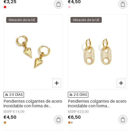
€3,25
€4,50
mujer.
Almacén de la UE
Almacén de la UE
2-5 DÍAS
2-5 DÍAS
Pendientes colgantes de acero
Pendientes colgantes de acero
inoxidable con forma de
inoxidable con forma
corazón, sencillos, de la serie
geométrica, sencillos para el día
MSRP €14,99
MSRP €20,99
Daily Simple, joyería para mujer.
a día, de la serie Simple. Joyería
€4,50
€6,50
para mujer.