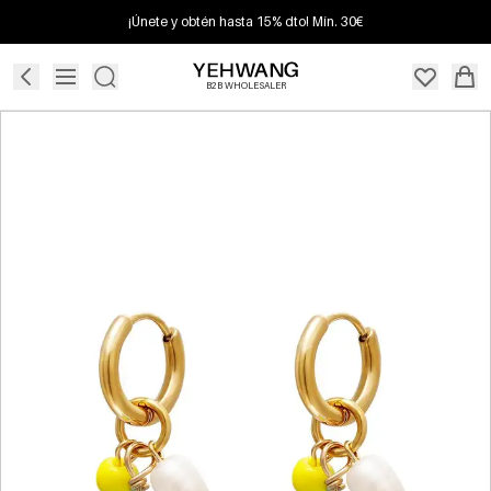
¡Únete y obtén hasta 15% dto! Mín. 30€
B2B WHOLESALER