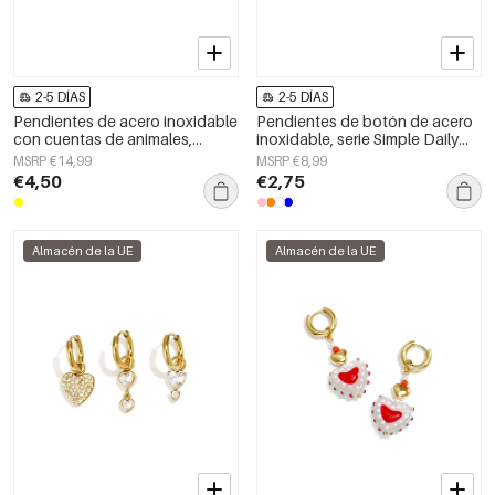
2-5 DÍAS
2-5 DÍAS
Pendientes de acero inoxidable
Pendientes de botón de acero
con cuentas de animales,
inoxidable, serie Simple Daily
lindos, de la serie Daily Simple,
Simple, joyería para mujer
MSRP €14,99
MSRP €8,99
joyería para mujer.
€4,50
€2,75
Almacén de la UE
Almacén de la UE