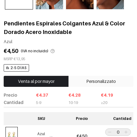
Pendientes Espirales Colgantes Azul & Color
Dorado Acero Inoxidable
Azul
€4,50
(IVA no incluido)
MSRP €13,95
2-5 DÍAS
Venta al por mayor
Personalizzato
Precio
€4.37
€4.28
€4.19
Cantidad
5-9
10-19
≥20
SKU
Precio
Cantidad
Azul
€4,50