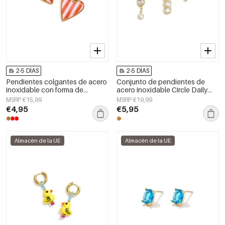
2-5 DÍAS
2-5 DÍAS
Pendientes colgantes de acero
Conjunto de pendientes de
inoxidable con forma de
acero inoxidable Circle Daily
corazón, sencillos, de la serie
Daily Simple Series Joyería para
MSRP €15,99
MSRP €19,99
Daily Simple, joyería para mujer.
mujer
€4,95
€5,95
Almacén de la UE
Almacén de la UE