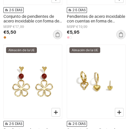
2-5 DÍAS
2-5 DÍAS
Conjunto de pendientes de
Pendientes de acero inoxidable
acero inoxidable con forma de
con cuentas en forma de
corazón, serie Simple Simple,
corazón, lindos, de la serie Daily
MSRP €17,99
MSRP €19,99
joyería para mujer
Simple, joyería para mujer
€5,50
€5,95
Almacén de la UE
Almacén de la UE
2-5 DÍAS
2-5 DÍAS