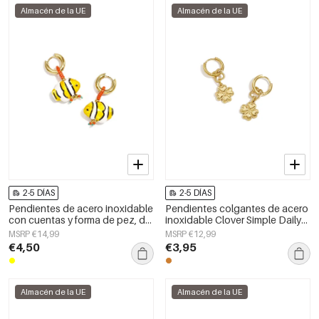
Almacén de la UE
Almacén de la UE
2-5 DÍAS
2-5 DÍAS
Pendientes de acero inoxidable
Pendientes colgantes de acero
con cuentas y forma de pez, de
inoxidable Clover Simple Daily
la serie Daily Simple para mujer.
Simple Series Joyería para mujer
MSRP €14,99
MSRP €12,99
€4,50
€3,95
Almacén de la UE
Almacén de la UE