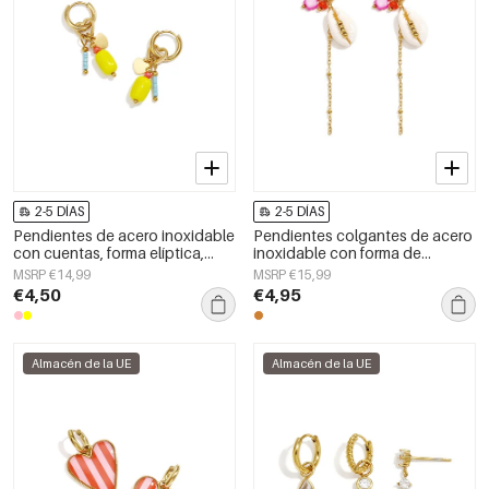
2-5 DÍAS
2-5 DÍAS
Pendientes de acero inoxidable
Pendientes colgantes de acero
con cuentas, forma elíptica,
inoxidable con forma de
lindos, de la serie Daily Simple,
concha, serie Simple Simple,
MSRP €14,99
MSRP €15,99
joyería para mujer
joyería para mujer
€4,50
€4,95
Almacén de la UE
Almacén de la UE