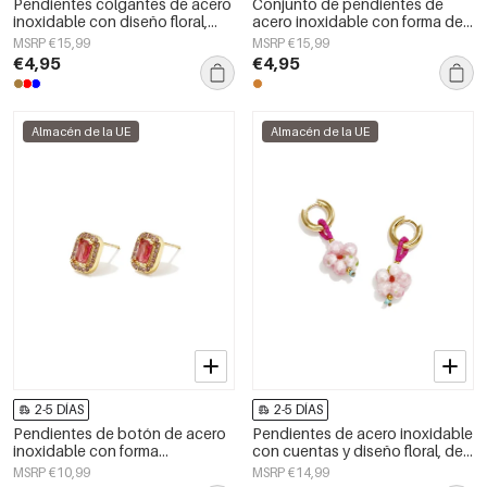
Pendientes colgantes de acero
Conjunto de pendientes de
inoxidable con diseño floral,
acero inoxidable con forma de
serie Daily Simple, joyería para
corazón, sencillos, de la serie
MSRP €15,99
MSRP €15,99
mujer
Daily Simple para mujer.
€4,95
€4,95
Almacén de la UE
Almacén de la UE
2-5 DÍAS
2-5 DÍAS
Pendientes de botón de acero
Pendientes de acero inoxidable
inoxidable con forma
con cuentas y diseño floral, de
geométrica, sencillos, de la
la serie Cute Simple, joyería para
MSRP €10,99
MSRP €14,99
serie Daily Simple, joyería para
mujer.