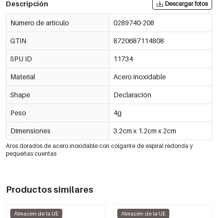
Descripción
Descargar fotos
Número de artículo
0289740-208
GTIN
8720687114808
SPU ID
11734
Material
Acero inoxidable
Shape
Declaración
Peso
4g
Dimensiones
3.2cm x 1.2cm x 2cm
Aros dorados de acero inoxidable con colgante de espiral redonda y
pequeñas cuentas
Productos similares
Almacén de la UE
Almacén de la UE