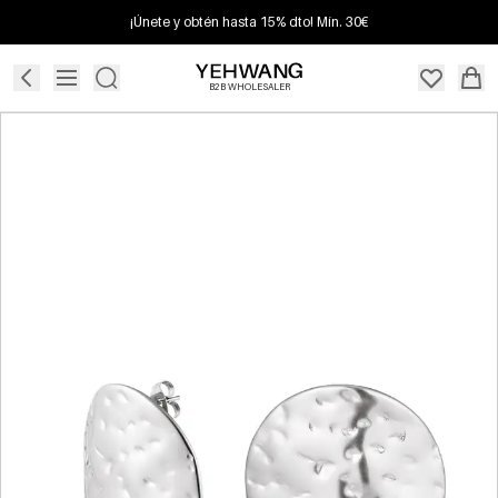
¡Únete y obtén hasta 15% dto! Mín. 30€
B2B WHOLESALER