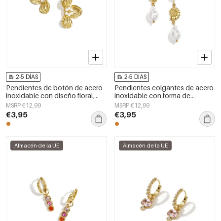
2-5 DÍAS
2-5 DÍAS
Pendientes de botón de acero
Pendientes colgantes de acero
inoxidable con diseño floral,
inoxidable con forma de
estilo casual y romántico para
concha, de la serie Simple Daily
MSRP €12,99
MSRP €12,99
mujer.
Simple, joyería para mujer.
€3,95
€3,95
Almacén de la UE
Almacén de la UE