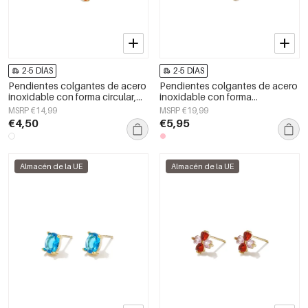
2-5 DÍAS
2-5 DÍAS
Pendientes colgantes de acero
Pendientes colgantes de acero
inoxidable con forma circular,
inoxidable con forma
estilo casual y sencillo para uso
geométrica, estilo casual y
MSRP €14,99
MSRP €19,99
diario. Joyería para mujer.
sencillo, de la serie de joyería
€4,50
€5,95
para mujer.
Almacén de la UE
Almacén de la UE