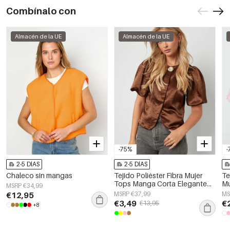
Combínalo con
Almacén de la UE
Almacén de la UE
-75%
-
2-5 DÍAS
2-5 DÍAS
Chaleco sin mangas
Tejido Poliéster Fibra Mujer
Te
Tops Manga Corta Elegante
Mu
MSRP €34,99
Color Sólido
El
€12,95
MSRP €37,99
MS
Pr
€3,49
€
€13,95
+8