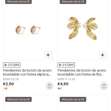
Almacén de la UE
Almacén de la UE
2-5 DÍAS
2-5 DÍAS
Pendientes de botón de acero
Pendientes de botón de acero
inoxidable con forma elíptica,
inoxidable con forma de flor,
sencillos, de la serie Daily
serie Simple Simple, joyería para
MSRP €8,99
MSRP €14,99
Simple, joyería para mujer.
mujer
€2,50
€4,50
Almacén de la UE
Almacén de la UE