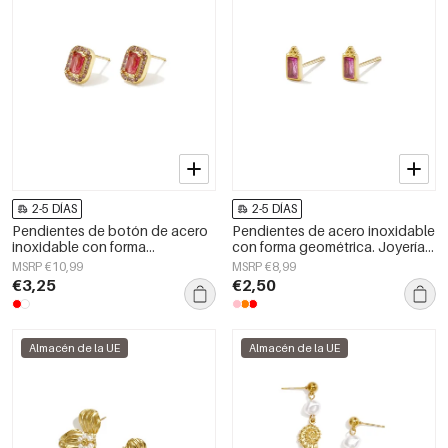
2-5 DÍAS
2-5 DÍAS
Pendientes de botón de acero
Pendientes de acero inoxidable
inoxidable con forma
con forma geométrica. Joyería
geométrica, sencillos, de la
femenina para uso diario.
MSRP €10,99
MSRP €8,99
serie Daily Simple, joyería para
€3,25
€2,50
mujer.
Almacén de la UE
Almacén de la UE