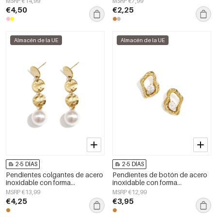
MSRP €14,99
MSRP €7,99
joyería para mujer
Simple, joyería para mujer.
€4,50
€2,25
Almacén de la UE
Almacén de la UE
2-5 DÍAS
2-5 DÍAS
Pendientes colgantes de acero
Pendientes de botón de acero
inoxidable con forma
inoxidable con forma
geométrica, elegantes, de la
geométrica, sencillos, de la
MSRP €13,99
MSRP €12,99
serie Daily Simple, joyería para
serie Daily Simple, joyería para
€4,25
€3,95
mujer.
mujer.