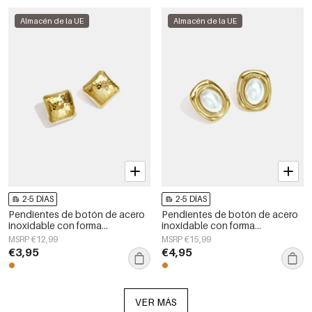
Almacén de la UE
Almacén de la UE
2-5 DÍAS
2-5 DÍAS
Pendientes de botón de acero
Pendientes de botón de acero
inoxidable con forma
inoxidable con forma
geométrica, sencillos, de la
geométrica, sencillos, de la
MSRP €12,99
MSRP €15,99
serie Daily Simple, joyería para
serie Daily Simple, joyería para
€3,95
€4,95
mujer.
mujer.
VER MÁS