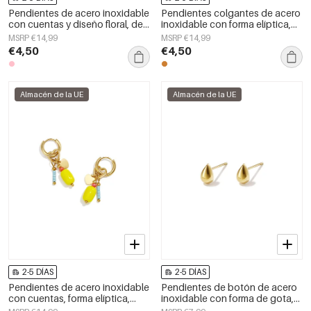
Pendientes de acero inoxidable
Pendientes colgantes de acero
con cuentas y diseño floral, de
inoxidable con forma elíptica,
la serie Cute Simple, joyería para
estilo casual y sencillo, de la
MSRP €14,99
MSRP €14,99
mujer.
serie de joyería para mujer.
€4,50
€4,50
Almacén de la UE
Almacén de la UE
2-5 DÍAS
2-5 DÍAS
Pendientes de acero inoxidable
Pendientes de botón de acero
con cuentas, forma elíptica,
inoxidable con forma de gota,
lindos, de la serie Daily Simple,
sencillos, de la serie Daily