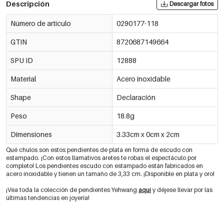
Descripción
Descargar fotos
Número de artículo
0290177-118
GTIN
8720687149664
SPU ID
12888
Material
Acero inoxidable
Shape
Declaración
Peso
18.8g
Dimensiones
3.33cm x 0cm x 2cm
Qué chulos son estos pendientes de plata en forma de escudo con
estampado. ¡Con estos llamativos aretes te robas el espectáculo por
completo! Los pendientes escudo con estampado están fabricados en
acero inoxidable y tienen un tamaño de 3,33 cm. ¡Disponible en plata y oro!
¡Vea toda la colección de pendientes Yehwang
aquí
y déjese llevar por las
últimas tendencias en joyería!