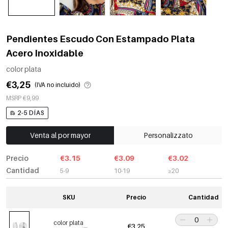
Pendientes Escudo Con Estampado Plata
Acero Inoxidable
color plata
€3,25
(IVA no incluido)
MSRP €9,99
2-5 DÍAS
Venta al por mayor
Personalizzato
Precio
€3.15
€3.09
€3.02
Cantidad
5-9
10-19
≥20
SKU
Precio
Cantidad
color plata
€3,25