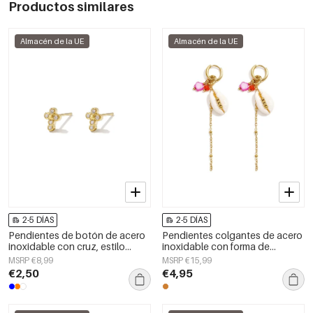
Productos similares
Almacén de la UE
Almacén de la UE
2-5 DÍAS
2-5 DÍAS
Pendientes de botón de acero
Pendientes colgantes de acero
inoxidable con cruz, estilo
inoxidable con forma de
casual y sencillo para uso
concha, serie Simple Simple,
MSRP €8,99
MSRP €15,99
diario, de la serie Joyería para
joyería para mujer
€2,50
€4,95
mujer