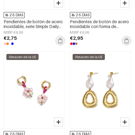
2-5 DÍAS
2-5 DÍAS
Pendientes de botón de acero
Pendientes de botón de acero
inoxidable, serie Simple Daily
inoxidable con forma de
Simple, joyería para mujer
corazón, sencillos, de la serie
MSRP €8,99
MSRP €9,99
Daily Simple, joyería para mujer.
€2,75
€2,95
Almacén de la UE
Almacén de la UE
2-5 DÍAS
2-5 DÍAS