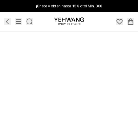
¡Únete y obtén hasta 15% dto! Mín. 30€
B2B WHOLESALER