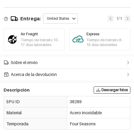
Entrega:
1/1
United States
Air Freight
Express
Tiempo de tránsito 10 -
Tiempo de tránsito 8 -
17 días laborables
15 días laborables
Sobre el envío
Acerca de la devolución
Descripción
Descargar fotos
SPU ID
38289
Material
Acero inoxidable
Temporada
Four Seasons