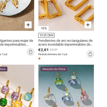
-15%
13-25 DÍAS
lgantes para mujer de
Pendientes de aro rectangulares de
ble impermeables,
acero inoxidable impermeables de
estilo oceánico.
color dorado para mujer.
€2,61
€3,07
 1 ud.
Pedido mínimo de 1 ud.
hina
Almacén de China