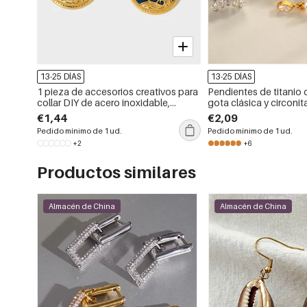
13-25 DÍAS
13-25 DÍAS
1 pieza de accesorios creativos para
Pendientes de titanio 
collar DIY de acero inoxidable,
gota clásica y circoni
colgante impermeable para mujer.
mujer, 1 pieza
€1,44
€2,09
Pedido mínimo de 1 ud.
Pedido mínimo de 1 ud.
+2
+6
Productos similares
Almacén de China
Almacén de China