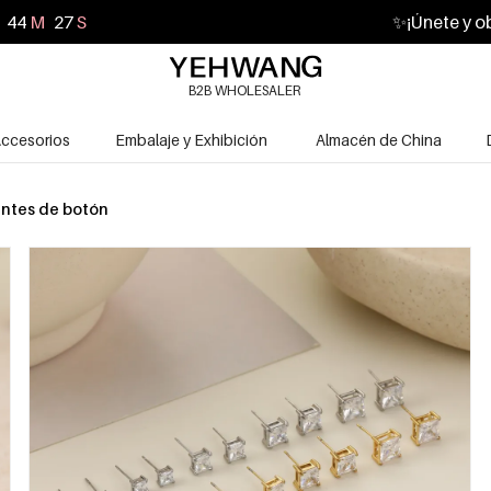
44
M
25
S
✨
¡Únete y o
B2B WHOLESALER
ccesorios
Embalaje y Exhibición
Almacén de China
ntes de botón