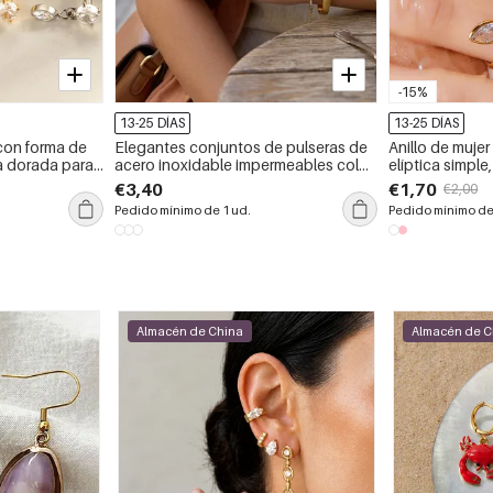
-15%
13-25 DÍAS
13-25 DÍAS
con forma de
Elegantes conjuntos de pulseras de
Anillo de mujer
ta dorada para
acero inoxidable impermeables color
elíptica simple
dorado con diamantes de imitación
acero inoxidab
€3,40
€1,70
€2,00
para mujer.
Pedido mínimo de 1 ud.
Pedido mínimo de
Almacén de China
Almacén de C