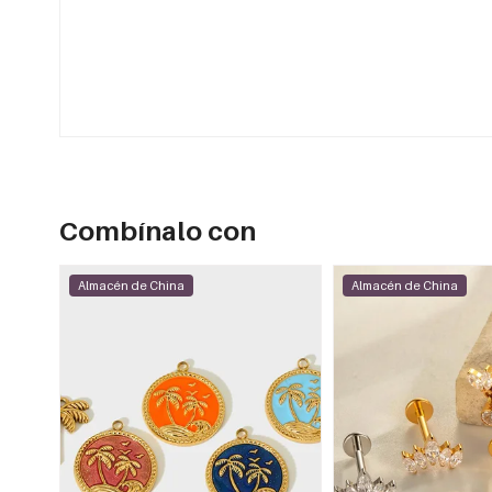
Combínalo con
Almacén de China
Almacén de China