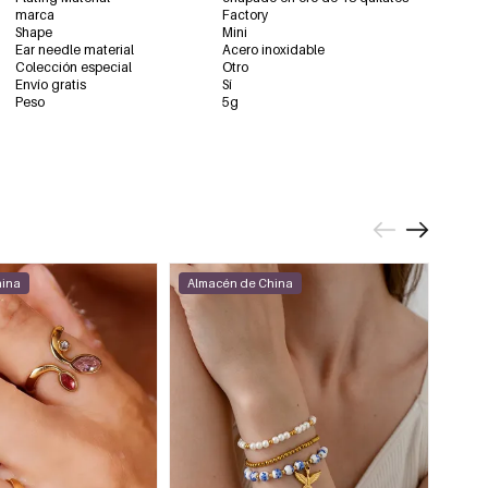
marca
Factory
Shape
Mini
Ear needle material
Acero inoxidable
Colección especial
Otro
Envío gratis
Sí
Peso
5g
hina
Almacén de China
Alma