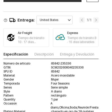
-15%
€1,77
65842-235342
€2,08
-15%
€1,81
Entrega:
65842-235343
1/1
United States
€2,13
-15%
€1,93
Air Freight
65842-235344
Express
€2,27
Tiempo de tránsito
Tiempo de tránsito 8
10 - 17 días
- 15 días laborables
-15%
€2,00
laborables
65842-235345
€2,35
Especificación
Descripción
Entrega y Devolución
Descar
Número de artículo
65842-235336
GTIN
SCM202606040235336
SPU ID
65842
Material
Acero inoxidable
Gender
Mujer
Temporada
Four Seasons
Series
Serie simple
Style
A diario
Pattern
rectángulo
Quantity
1 par
Occasion
A
diario,Oficina,Boda,Reunión/Fiesta
Plating Material
chapado en oro de 18 quilates