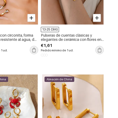
13-25 DÍAS
13-25 
 con circonita, forma
Pulseras de cuentas clásicas y
Collar
, resistente al agua, de
elegantes de cerámica con flores en
inoxida
le color oro.
color dorado para mujer, 1 pieza
agua, 
€1,61
€2,79
 1 ud.
Pedido mínimo de 1 ud.
Pedido 
hina
Almacén de China