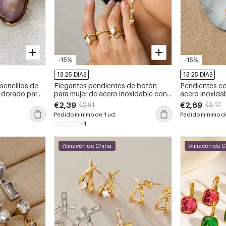
-15%
-15%
13-25 DÍAS
13-25 DÍAS
sencillos de
Elegantes pendientes de botón
Pendientes co
r dorado para
para mujer de acero inoxidable con
acero inoxida
forma irregular, diseño patchwork,
color dorado, 
€2,39
€2,69
€2,81
€3,17
resistentes al agua y con circonitas
Pedido mínimo de 1 ud.
Pedido mínimo de
doradas.
+1
Almacén de China
Almacén de C