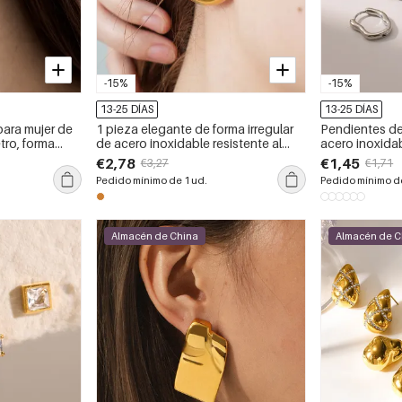
-15%
-15%
13-25 DÍAS
13-25 DÍAS
ara mujer de
1 pieza elegante de forma irregular
Pendientes de
etro, forma
de acero inoxidable resistente al
acero inoxida
xidable,
agua, color dorado, pendientes para
forma irregular
€2,78
€1,45
€3,27
€1,71
color dorado.
mujer
resistentes al
Pedido mínimo de 1 ud.
Pedido mínimo de
Almacén de China
Almacén de C