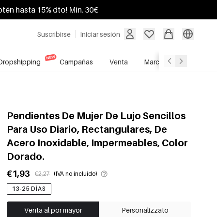
btén hasta 15% dto! Mín. 30€
Suscribirse
Iniciar sesión
Dropshipping
Campañas
Venta
Marcas
Servicio A
Pendientes De Mujer De Lujo Sencillos
Para Uso Diario, Rectangulares, De
Acero Inoxidable, Impermeables, Color
Dorado.
€1,93
€2,27
(IVA no incluido)
13-25 DÍAS
Venta al por mayor
Personalizzato