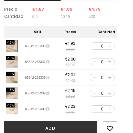
Precio
€1.87
€1.83
€1.79
Cantidad
5-9
10-19
≥20
SKU
Precio
Cantidad
-15%
€1,93
65842-235336
€2,27
-15%
€2,00
65842-235337
€2,35
-15%
€2,04
65842-235338
€2,40
-15%
€2,15
65842-235339
€2,53
-15%
€2,22
65842-235340
€2,61
-15%
€1,70
65842-235341
ADD
€2,00