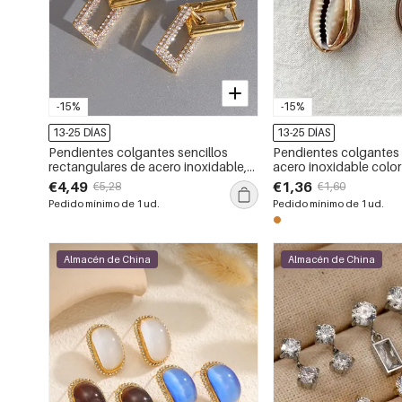
-15%
-15%
13-25 DÍAS
13-25 DÍAS
Pendientes colgantes sencillos
Pendientes colgantes 
rectangulares de acero inoxidable,
acero inoxidable colo
impermeables, de color dorado y
mujer.
€4,49
€1,36
€5,28
€1,60
con diamantes de imitación para
Pedido mínimo de 1 ud.
Pedido mínimo de 1 ud.
mujer.
Almacén de China
Almacén de China