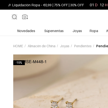
01
D
12
H
🎉 Liquidación Ropa – €0,99 | 75% OFF | 30% OFF
Novedades
Súperventas
Joyas
Ropa
A
HOME
/
Almacén de China
/
Joyas
/
Pendientes
/
Pendie
-15%