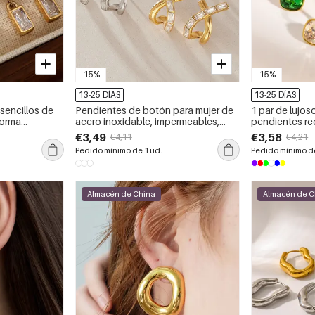
-15%
-15%
13-25 DÍAS
13-25 DÍAS
sencillos de
Pendientes de botón para mujer de
1 par de lujos
forma
acero inoxidable, impermeables,
pendientes re
as doradas
color dorado y con circonitas, de
inoxidable con
€3,49
€3,58
€4,11
€4,21
ra mujer
forma irregular y resistentes al agua.
al agua para m
Pedido mínimo de 1 ud.
Pedido mínimo de
Almacén de China
Almacén de C