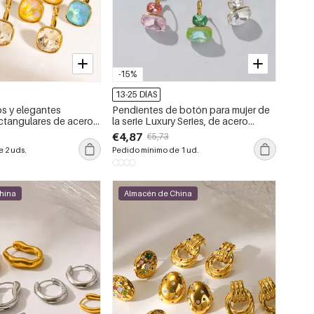
-15%
13-25 DÍAS
os y elegantes
Pendientes de botón para mujer de
ctangulares de acero
la serie Luxury Series, de acero
 circonitas resistentes
inoxidable, resistentes al agua, color
€4,87
€5,73
ujer.
dorado y con circonitas, forma
 2 uds.
Pedido mínimo de 1 ud.
rectangular y diseño adorable.
hina
Almacén de China