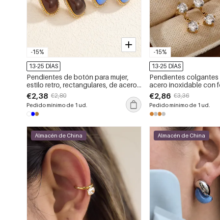
-15%
-15%
13-25 DÍAS
13-25 DÍAS
Pendientes de botón para mujer,
Pendientes colgantes 
estilo retro, rectangulares, de acero
acero inoxidable con 
inoxidable, impermeables, color
rectangular y circonit
€2,38
€2,86
€2,80
€3,36
dorado, con diamantes de imitación
resistentes al agua pa
Pedido mínimo de 1 ud.
Pedido mínimo de 1 ud.
y piedras preciosas artificiales.
Almacén de China
Almacén de China