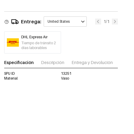
Entrega:
1/1
United States
DHL Express Air
Tiempo de tránsito 2
días laborables
Especificación
Descripción
Entrega y Devolución
Descar
SPU ID
13251
Material
Vaso