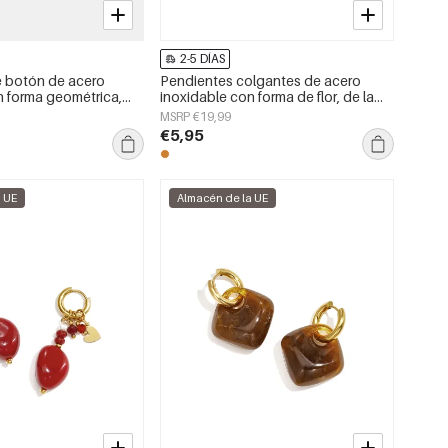
2-5 DÍAS
e botón de acero
Pendientes colgantes de acero
n forma geométrica,
inoxidable con forma de flor, de la
a serie Daily Simple,
serie Daily Simple, joyería para mujer.
MSRP €19,99
jer.
€5,95
a UE
Almacén de la UE