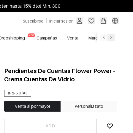
btén hasta 15% dto! Mín. 30€
Suscribirse
Iniciar sesión
Dropshipping
Campañas
Venta
Marcas
Servicio A
Pendientes De Cuentas Flower Power -
Crema Cuentas De Vidrio
2-5 DÍAS
Venta al por mayor
Personalizzato
ADD