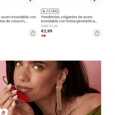
2-5 DÍAS
 acero inoxidable con
Pendientes colgantes de acero
rma de corazón,
inoxidable con forma geométrica,
a serie Daily Simple.
sencillos para el día a día, de la serie
MSRP €9,99
ujer.
Simple. Joyería para mujer.
€2,95