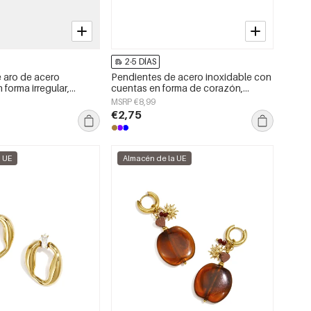
2-5 DÍAS
 aro de acero
Pendientes de acero inoxidable con
 forma irregular,
cuentas en forma de corazón,
a serie Daily Simple,
sencillos, de la serie Daily Simple.
MSRP €8,99
jer.
Joyería para mujer.
€2,75
a UE
Almacén de la UE