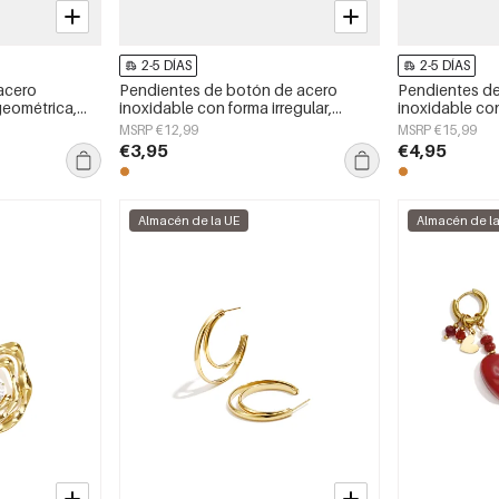
2-5 DÍAS
2-5 DÍAS
acero
Pendientes de botón de acero
Pendientes d
geométrica,
inoxidable con forma irregular,
inoxidable co
aily Simple,
sencillos, de la serie Daily Simple,
sencillos, de l
MSRP €12,99
MSRP €15,99
joyería para mujer.
joyería para mu
€3,95
€4,95
Almacén de la UE
Almacén de l