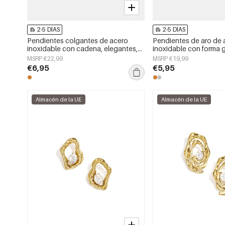
2-5 DÍAS
2-5 DÍAS
Pendientes colgantes de acero
Pendientes de aro de 
inoxidable con cadena, elegantes,
inoxidable con forma 
ideales para reuniones o fiestas.
sencillos, de la serie D
MSRP €22,99
MSRP €19,99
Colección de lujo para mujer.
joyería para mujer.
€6,95
€5,95
Almacén de la UE
Almacén de la UE