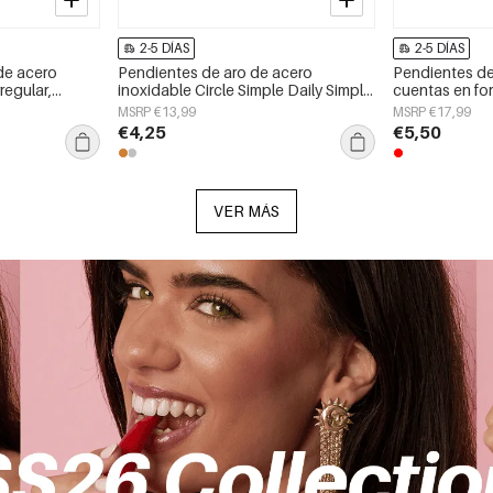
2-5 DÍAS
2-5 DÍAS
de acero
Pendientes de aro de acero
Pendientes de
regular,
inoxidable Circle Simple Daily Simple
cuentas en fo
aily Simple,
Series Joyería para mujer
sencillos, de l
MSRP €13,99
MSRP €17,99
Joyería para m
€4,25
€5,50
VER MÁS