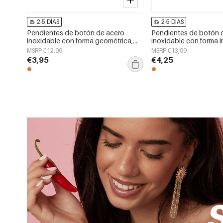
2-5 DÍAS
2-5 DÍAS
Pendientes de botón de acero
Pendientes de botón 
inoxidable con forma geométrica,
inoxidable con forma ir
sencillos, de la serie Daily Simple,
sencillos, de la serie D
MSRP €12,99
MSRP €13,99
joyería para mujer.
joyería para mujer.
€3,95
€4,25