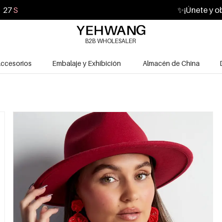
26
S
✨
¡Únete y o
B2B WHOLESALER
ccesorios
Embalaje y Exhibición
Almacén de China