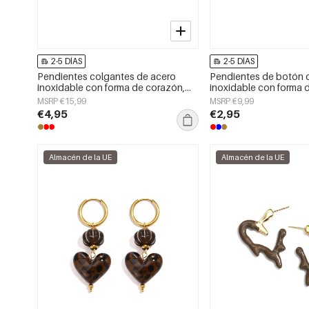
2-5 DÍAS
2-5 DÍAS
Pendientes colgantes de acero
Pendientes de botón 
inoxidable con forma de corazón,
inoxidable con forma 
sencillos, de la serie Daily Simple,
sencillos, de la serie D
MSRP €15,99
MSRP €9,99
joyería para mujer.
joyería para mujer.
€4,95
€2,95
Almacén de la UE
Almacén de la UE