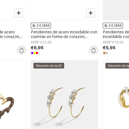
2-5 DÍAS
2-5 DÍAS
de acero
Pendientes de acero inoxidable con
Pendientes de
de corazón,
cuentas en forma de corazón,
inoxidable con
aily Simple,
sencillos, de la serie Daily Simple.
sencillos, de l
MSRP €22,99
MSRP €19,99
Joyería para mujer.
joyería para mu
€6,95
€5,95
Almacén de la UE
Almacén de l