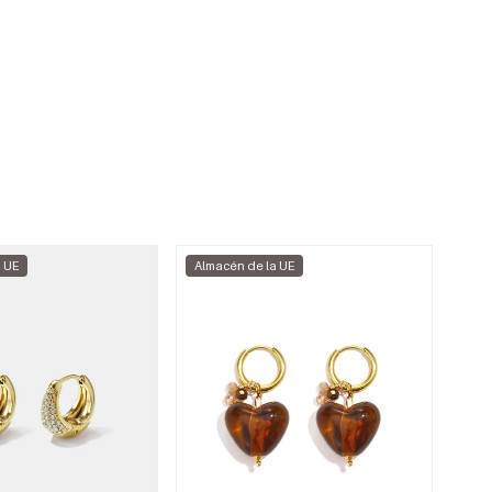
a UE
Almacén de la UE