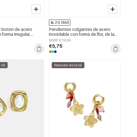
2-5 DÍAS
e botón de acero
Pendientes colgantes de acero
 forma irregular,
inoxidable con forma de flor, de la
a serie Daily Simple,
serie Daily Simple, joyería para mujer.
MSRP €18,99
jer.
€5,75
a UE
Almacén de la UE