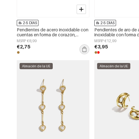
2-5 DÍAS
2-5 DÍAS
Pendientes de acero inoxidable con
Pendientes de aro de 
cuentas en forma de corazón,
inoxidable con forma 
sencillos, de la serie Daily Simple.
sencillos, de la serie D
MSRP €8,99
MSRP €12,99
Joyería para mujer.
joyería para mujer.
€2,75
€3,95
Almacén de la UE
Almacén de la UE