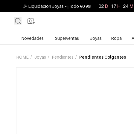
02
D
17
H
24
M
🎉 Liquidación Joyas – ¡Todo €0,99!
Novedades
Súperventas
Joyas
Ropa
A
HOME
/
Joyas
/
Pendientes
/
Pendientes Colgantes