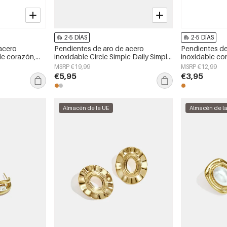
2-5 DÍAS
2-5 DÍAS
acero
Pendientes de aro de acero
Pendientes d
de corazón,
inoxidable Circle Simple Daily Simple
inoxidable con
aily Simple,
Series Joyería para mujer
sencillos, de l
MSRP €19,99
MSRP €12,99
joyería para mu
€5,95
€3,95
Almacén de la UE
Almacén de l